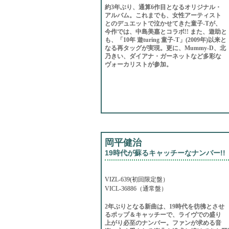
約3年ぶり、通算6作目となるオリジナル・
アルバム。これまでも、女性アーティスト
とのデュエットで泣かせてきた童子-Tが、
今作では、中島美嘉とコラボ!! また、遊助と
も、「10年 遊turing 童子-T」(2009年)以来と
なる再タッグが実現。更に、Mummy-D、北
乃きい、ダイアナ・ガーネットなど多彩な
ヴォーカリストが参加。
岡平健治
19時代が蘇るキャッチーなナンバー!!
VIZL-639(初回限定盤）
VICL-36886（通常盤）
2年ぶりとなる新曲は、19時代を彷彿とさせ
るポップ＆キャッチーで、ライヴでの盛り
上がり必至のナンバー。ファンが求める音