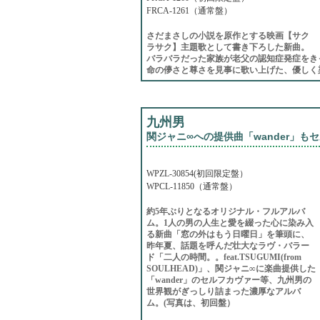
FRCA-1261（通常盤）
さだまさしの小説を原作とする映画【サク
ラサク】主題歌として書き下ろした新曲。
バラバラだった家族が老父の認知症発症をき
命の儚さと尊さを見事に歌い上げた、優しく
九州男
関ジャニ∞への提供曲「wander」もセ
WPZL-30854(初回限定盤）
WPCL-11850（通常盤）
約5年ぶりとなるオリジナル・フルアルバ
ム。1人の男の人生と愛を綴った心に染み入
る新曲「窓の外はもう日曜日」を筆頭に、
昨年夏、話題を呼んだ壮大なラヴ・バラー
ド「二人の時間。。feat.TSUGUMI(from
SOULHEAD)」、関ジャニ∞に楽曲提供した
「wander」のセルフカヴァー等、九州男の
世界観がぎっしり詰まった濃厚なアルバ
ム。(写真は、初回盤）