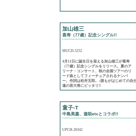
加山雄三
喜寿（77歳）記念シングル!!
MUCD-5252
4月11日に誕生日を迎える加山雄三が喜寿
（77歳）記念シングルをリリース。夏のア
リーナ・コンサート、秋の全国ツアーのリ
ード曲としてフィーチュアされるナンバ
ー。作詞は松井五郎。♪誰もがはじめての自分
遠の若大将にピッタリ!!
童子-T
中島美嘉、遊助etcとコラボ!!
UPCH-20342