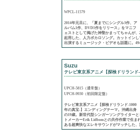
WPCL-11579
2014年元旦に、「夏までにシングル3作、ア
ルバム1作、DVD1作をリリース」をマニフ
ェストとして掲げた神聖かまってちゃんが、2
起用した、人力ボカロソング。カットインし
出演するミュージック・ビデオも話題に。494
Suzu
テレビ東京系アニメ【探検ドリランド-1
UPCH-5815（通常盤）
UPCH-9930（初回限定盤）
テレビ東京系アニメ【探検ドリランド-1000
年の真宝-】エンディングテーマ。沖縄出身
の19歳。新世代型シンガーソングライターと
トメーカーErik Lidbomとの共作作業
ある超爽快なエレキサウンドがマッチした、洋