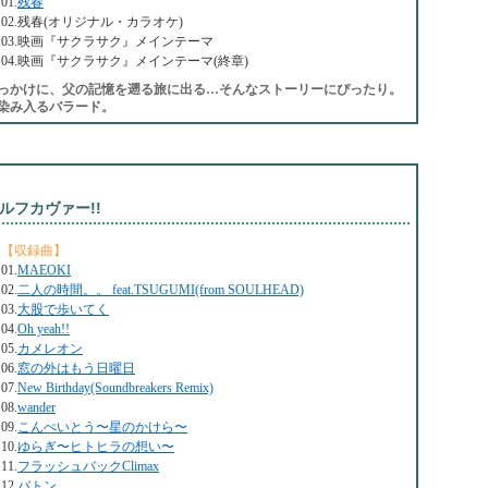
01.
残春
02.残春(オリジナル・カラオケ)
03.映画『サクラサク』メインテーマ
04.映画『サクラサク』メインテーマ(終章)
っかけに、父の記憶を遡る旅に出る…そんなストーリーにぴったり。
染み入るバラード。
ルフカヴァー!!
【収録曲】
01.
MAEOKI
02.
二人の時間。。 feat.TSUGUMI(from SOULHEAD)
03.
大股で歩いてく
04.
Oh yeah!!
05.
カメレオン
06.
窓の外はもう日曜日
07.
New Birthday(Soundbreakers Remix)
08.
wander
09.
こんぺいとう〜星のかけら〜
10.
ゆらぎ〜ヒトヒラの想い〜
11.
フラッシュバックClimax
12.
バトン