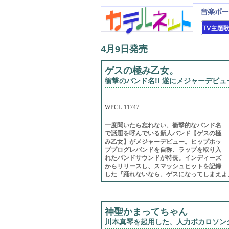
4月9日発売
ゲスの極み乙女。
衝撃のバンド名!! 遂にメジャーデビュー
WPCL-11747
一度聞いたら忘れない、衝撃的なバンド名
で話題を呼んでいる新人バンド【ゲスの極
み乙女】がメジャーデビュー。ヒップホッ
ププログレバンドを自称、ラップを取り入
れたバンドサウンドが特長。インディーズ
からリリースし、スマッシュヒットを記録
した『踊れないなら、ゲスになってしまえよ
神聖かまってちゃん
川本真琴を起用した、人力ボカロソング