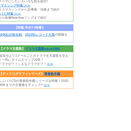
テーマにしたいろいろな歌を紹介!
スマスソング特集 ≫≫
リスマスソングから定番曲・珍曲まで紹介
うた特集 ≫≫
ら各種NewYearソングまで紹介
【特集 年末TV特番】
年NHK紅白歌合戦
、
2013年レコード大賞
の情報を
【ドラマ主題歌】
ドラマ主題歌since1990
0年放送分より1クールごとのドラマを主題歌を交え
！一気にタイムスリップ20年！
ドラマが？！こんなドラマが？！
≫≫
【ディスコグラフィシリーズ】
青春歌年鑑
ムニバスCDの青春歌年鑑シリーズを特集！1920
90年までの主要曲をチェック!!
≫≫