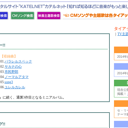
タイア
｜
TV主
!!
【収録曲】
2014
01.
パラレルスペック
02.
サカナの心
03.
市民野郎
2014
04.
ノーマルアタマ
05.
song3
06.
ユレルカレル
現在公
掲載！
』に続く、通算3作目となるミニアルバム。
セ・リ
テーマ
!!