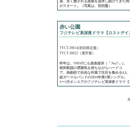
楽、永く愛される楽曲を追求し続けてきた岡平
がスタート。（写真は、初回盤）
赤い公園
フジテレビ系深夜ドラマ【ロストデイズ
TYCT-39014(初回限定盤）
TYCT-30022（通常盤）
昨年は、SMAPにも楽曲提供（「Joy!!」)。
昭和歌謡の雰囲気を持ちながらハードコ
ア。独創的で自由な作風で注目を集める4人
組ガースルバンドの2014年第1弾シングル。
1〜3月オンエアのフジテレビ系深夜ドラマ