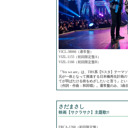
VICL-38066（通常盤）
VIZL-1155（初回限定盤A）
VIZL-1166（初回限定盤B）
「Yes we are」は、TBS系【Nスタ
元が一体となって推進する日本橋再生計画の
てが羽ばたける街をめざしたいと言う」とい
（作詞・作曲：和田唱）。通常盤のみ、3曲目に「
さだまさし
映画【サクラサク】主題歌!!
FRCA-1260（初回限定盤）