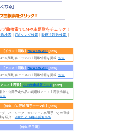
ップ曲検索でCMや主題歌をチェック！
題歌検索
｜
CMソング検索
｜
映画主題歌検索
｜
【ドラマ主題歌】
NOW ON AIR
[new]
年(4〜6月期)春ドラマの主題歌情報を掲載!
≫≫
【アニメ主題歌】
NOW ON AIR
[new]
年(4〜6月期)春アニメの主題歌情報を掲載!
≫≫
【アニメ主題歌】
2014年劇場版アニメ
[new]
開中・公開予定作品の劇場版アニメ主題歌情報を
≫≫
【特集 プロ野球 選手テーマ曲】
[new]
ーグ、パ・リーグ、全12チーム各選手ごとの登場
曲を紹介！
2009〜2014年を紹介≫≫
【特集 甲子園】