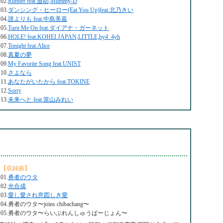
02.
Runner feat.遊助,Mummy-D
03.
ダンシング・ヒーロー(Eat You Up)feat.北乃きい
04.
誰よりも feat.中島美嘉
05.
Turn Me On feat.ダイアナ・ガーネット
06.
HOLE! feat.KOHEI JAPAN,LITTLE,hy4_4yh
07.
Tonight feat.Alice
08.
真夏の夢
09.
My Favorite Song feat.UNIST
10.
さよなら
11.
あなたがいたから feat.TOKINE
12.
Sorry
13.
未来へと feat.當山みれい
【収録曲】
01.
勇者のウタ
02.
光合成
03.
愛し愛され意図しき愛
04.勇者のウタ〜joins chibachang〜
05.勇者のウタ〜らいぶれんしゅうばーじょん〜