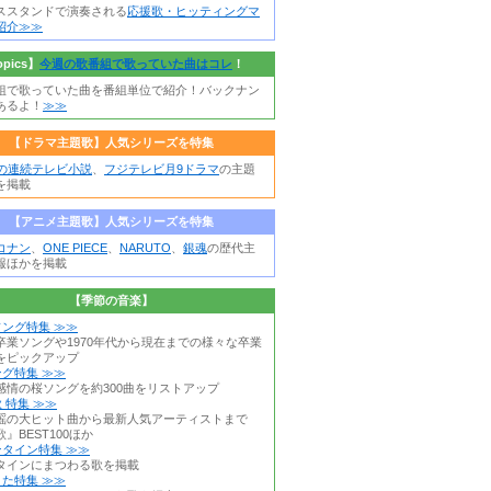
ススタンドで演奏される
応援歌・ヒッティングマ
紹介≫≫
opics】
今週の歌番組で歌っていた曲はコレ
！
組で歌っていた曲を番組単位で紹介！バックナン
あるよ！
≫≫
【ドラマ主題歌】人気シリーズを特集
朝の連続テレビ小説
、
フジテレビ月9ドラマ
の主題
を掲載
【アニメ主題歌】人気シリーズを特集
コナン
、
ONE PIECE
、
NARUTO
、
銀魂
の歴代主
報ほかを掲載
【季節の音楽】
ング特集 ≫≫
卒業ソングや1970年代から現在までの様々な卒業
をピックアップ
グ特集 ≫≫
感情の桜ソングを約300曲をリストアップ
 特集 ≫≫
謡の大ヒット曲から最新人気アーティストまで
』BEST100ほか
タイン特集 ≫≫
タインにまつわる歌を掲載
た特集 ≫≫