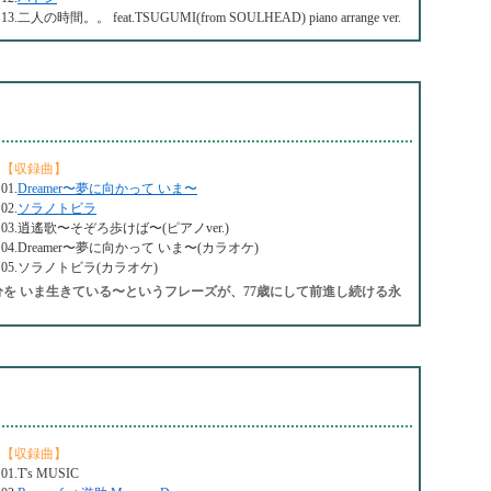
13.二人の時間。。 feat.TSUGUMI(from SOULHEAD) piano arrange ver.
【収録曲】
01.
Dreamer〜夢に向かって いま〜
02.
ソラノトビラ
03.逍遙歌〜そぞろ歩けば〜(ピアノver.)
04.Dreamer〜夢に向かって いま〜(カラオケ)
05.ソラノトビラ(カラオケ)
を いま生きている〜というフレーズが、77歳にして前進し続ける永
【収録曲】
01.T's MUSIC