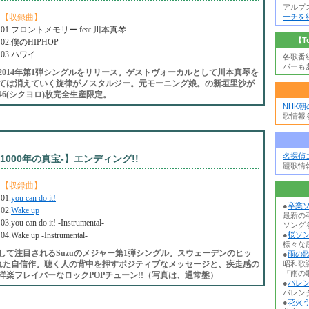
アルプ
【収録曲】
ーチを
01.フロントメモリー feat.川本真琴
【T
02.僕のHIPHOP
03.ハワイ
各歌番
バーも
014年第1弾シングルをリリース。ゲストヴォーカルとして川本真琴を
ては消えていく旋律がノスタルジー。元モーニング娘。の新垣里沙が
6(シクヨロ)枚完全生産限定。
NHK
歌情報
名探偵
000年の真宝-】エンディング!!
題歌情
【収録曲】
01.
you can do it!
●
卒業ソ
02.
Wake up
最新の
03.you can do it! -Instrumental-
ソング
04.Wake up -Instrumental-
●
桜ソン
様々な
して注目されるSuzuのメジャー第1弾シングル。スウェーデンのヒッ
●
雨の歌
で生まれた自信作。聴く人の背中を押すポジティブなメッセージと、疾走感の
昭和歌
『雨の歌
楽フレイバーなロックPOPチューン!!（写真は、通常盤）
●
バレン
バレン
●
花火う