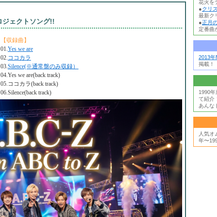
花火を
●
クリ
最新ク
ジェクトソング!!
●
正月の
定番曲か
【収録曲】
01.
Yes we are
02.
ココカラ
2013
掲載！
03.
Silence(※通常盤のみ収録）
04.Yes we are(back track)
05.ココカラ(back track)
06.Silence(back track)
199
て紹介
あんな
人気オ
年〜19