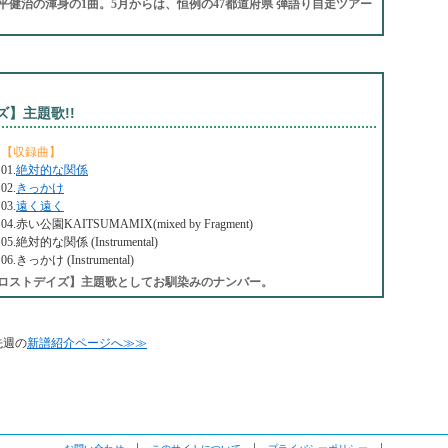
健治の渾身の1曲。5月からは、恒例の47都道府県 弾語り自走ツアー
】主題歌!!
【収録曲】
01.
絶対的な関係
02.
きっかけ
03.
遠く遠く
04.赤い公園KAITSUMAMIX(mixed by Fragment)
05.絶対的な関係 (Instrumental)
06.きっかけ (Instrumental)
【ロストデイズ】主題歌としてお馴染みのナンバー。
先週の
新譜紹介ページへ≫≫