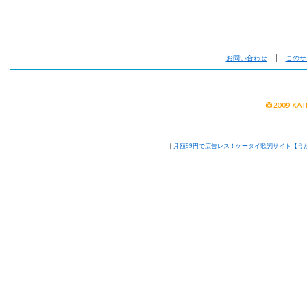
お問い合わせ
│
このサ
｜
月額99円で広告レス！ケータイ歌詞サイト【う