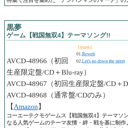
特集で注目を集めた「アンパンマンのマーチ」の
黒夢
ゲーム【戦国無双4】テーマソング!!
【収録曲】
01.
Reverb
AVCD-48966（初回
02.
Let's go down the street
生産限定盤/CD＋Blu-ray）
AVCD-48967（初回生産限定盤/CD＋
AVCD-48968（通常盤/CDのみ）
【
Amazon
】
コーエーテクモゲームス【戦国無双4】テーマソン
なる人気ゲームのテーマ友情・絆・戦を基に制作