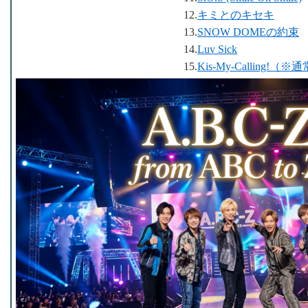
12.
キミとのキセキ
13.
SNOW DOMEの約束
14.
Luv Sick
15.
Kis-My-Calling!