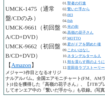
01.
聖者の行進
UMCK-1475（通常
02.
繋いだ手から
03.
003
盤/CDのみ）
04.
fish
UMCK-9661（初回盤
05.
光の街
06.
高嶺の花子さん
A/CD+DVD）
07.
MOTTO
08.
君がドアを閉めた後
UMCK-9662（初回盤
09.
こわいはなし
B/CD+DVD）
10.
ネタンデルタール人
11.
頬を濡らす雨のように
【
Amazon
】
12.
世田谷ラブストーリー
メジャー3作目となるオリジ
ナルアルバム。全国エアモニチャート(FM、AM
ト)1位を獲得した「高嶺の花子さん」、【JTBプ
してオンエア中の「繋いだ手から」も収録。(写