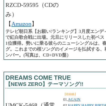
RZCD-59595（CDの
み）
【
Amazon
】
テレビ朝日系【お願い!ランキング】3月度エンデ
で紅白歌合戦に出場。元旦にリリースした初ベス
1位獲得。勢いに乗る彼らのニューシングルは、
グ。これまでの桜ソングのイメージを払拭する、
ンバー。(写真は、CD+DVD盤）
DREAMS COME TRUE
【NEWS ZERO】テーマソング!!
【収録曲】
01.
AGAIN
UMCK-5468（通常
02.
HAPPY HAPPY BIRTHDA