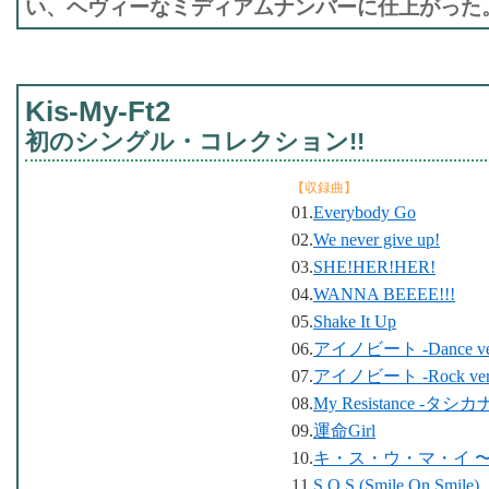
い、ヘヴィーなミディアムナンバーに仕上がった
Kis-My-Ft2
初のシングル・コレクション!!
【収録曲】
01.
Everybody Go
02.
We never give up!
03.
SHE!HER!HER!
04.
WANNA BEEEE!!!
05.
Shake It Up
06.
アイノビート -Dance ver
07.
アイノビート -Rock ver
08.
My Resistance -タシ
09.
運命Girl
10.
キ・ス・ウ・マ・イ 〜KI
11.
S.O.S (Smile On Smile)