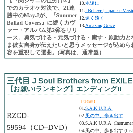
【『関ジャニの仕分け∞】
10.
永遠に
でのカラオケ対決で、21連
11.
I Believe [Japanese Ver
勝中のMay.Jが、『Summer
12.
遠く遠く
Ballad Covers』に続くカヴ
13.
Amazing Grace
ァー・アルバム第2弾をリリ
ース。勇気づける・元気づける・癒す・原動力と
ま彼女自身が伝えたいと思うメッセージが込めら
容を重視して選曲。(写真は、通常盤）
三代目 J Soul Brothers from EXILE
【お願い!ランキング】エンディング!!
【収録曲】
01.
S.A.K.U.R.A.
RZCD-
02.
風の中、歩き出す
03.S.A.K.U.R.A. (Instrumen
59594（CD+DVD）
04.風の中、歩き出す (Instru