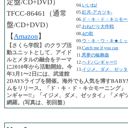
定盤/CD+DVD）
04.
いいね!
TFCC-86461（通常
05.
紅月-アカツキ-
06.
ド・キ・ド・キ☆モー
盤/CD+DVD）
07.
おねだり大作戦
08.
4の歌
【
Amazon
】
09.
ウ・キ・ウ・キ★ミッ
【さくら学院】のクラブ活
10.
Catch me if you can
動ユニットとして、アイド
11.
悪夢の輪舞曲
ルとメタルの融合をテーマ
12.
ヘドバンギャー!!
に2010年から活動開始。今
13.
イジメ、ダメ、ゼッタ
年3月1〜2日には、武道館
2DAYSライブを開催。海外でも人気を博すBABY
ムをリリース。「ド・キ・ド・キ☆モーニング」
ンギャー!!」「イジメ、ダメ、ゼッタイ」「メギ
網羅。(写真は、初回盤）