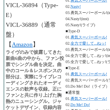
01.
勇気スーパーボール!
VICL-36894（Type-
02.
Nasty!
03.勇気スーパーボール!(ins
E）
04.Nasty!(inst)
VICL-36889（通常
05.Nasty!(ライブ)
■Type-D
盤）
01.
勇気スーパーボール!
【
Amazon
】
02.
全力で愛して...ねッ!
03.勇気スーパーボール!(ins
ライヴのみで披露してきた
04.全力で愛して...ねッ!(ins
新曲6曲の中から、ファン投
05.全力で愛して...ねッ!(
票でシングル曲を決定。曲
■Type-E
中のコール＆レスポンスの
01.
勇気スーパーボール!
部分は、実際にライブレコ
02.勇気スーパーボール!(
ーディングされたオーディ
03.Do Me! Do!（ライブ）
エンスの歓声を収録。正に
■通常盤
ファンと共に作り上げた胸
01.
勇気スーパーボール!
熱のニューシングル。ジャ
02.
Do Me! Do!
ケットデザイン、収録内容