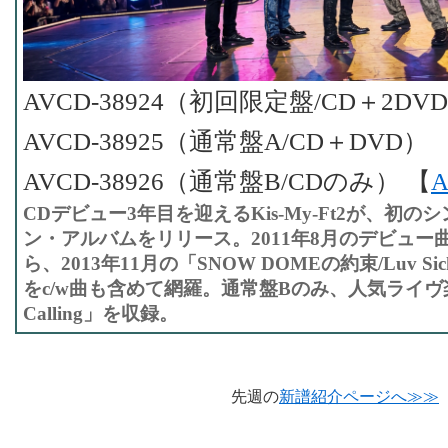
AVCD-38924（初回限定盤/CD＋2D
AVCD-38925（通常盤A/CD＋DVD）
AVCD-38926（通常盤B/CDのみ） 【
A
CDデビュー3年目を迎えるKis-My-Ft2が、初
ン・アルバムをリリース。2011年8月のデビュー曲「E
ら、2013年11月の「SNOW DOMEの約束/Luv 
をc/w曲も含めて網羅。通常盤Bのみ、人気ライヴ楽曲
Calling」を収録。
先週の
新譜紹介ページへ≫≫