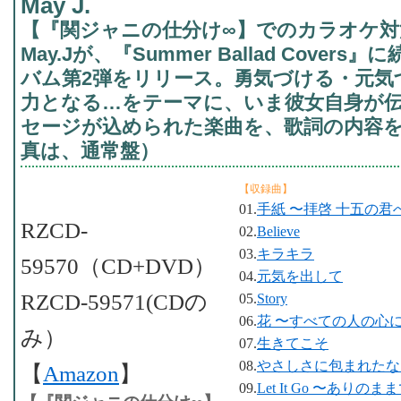
May J.
【『関ジャニの仕分け∞】でのカラオケ対
May.Jが、『Summer Ballad Cove
バム第2弾をリリース。勇気づける・元気
力となる…をテーマに、いま彼女自身が
セージが込められた楽曲を、歌詞の内容を
真は、通常盤）
【収録曲】
01.
手紙 〜拝啓 十五の君
RZCD-
02.
Believe
03.
キラキラ
59570（CD+DVD）
04.
元気を出して
RZCD-59571(CDの
05.
Story
06.
花 〜すべての人の心
み）
07.
生きてこそ
08.
やさしさに包まれたな
【
Amazon
】
09.
Let It Go 〜ありのままで〜 