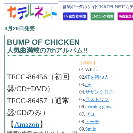
3月26日発売
BUMP OF CHICKEN
人気曲満載の7thアルバム!!
【収録曲】
01.WILL
TFCC-86456（初回
02.
虹を待つ人
03.
ray
盤/CD+DVD）
04.
サザンクロス
TFCC-86457（通常
05.
ラストワン
06.
morning glow
盤/CDのみ）
07.
ゼロ
08.
トーチ
【
Amazon
】
09.
Smile