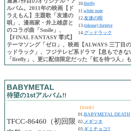
通算7作目のオリジナル・ア
10.
firefly
ルバム。2011年の映画【ド
11.
white note
ラえもん】主題歌「友達の
12.
友達の唄
唄」、漫画家・井上雄彦と
13.
(please) forgive
のコラボ曲「Smile」、
14.
グッドラック
【FINAL FANTASY 零式】
テーマソング「ゼロ」、映画【ALWAYS 三丁目の
ッドラック」、フジテレビ系ドラマ【息もできな
「firefly」、更に配信限定だった「虹を待つ人」
BABYMETAL
待望の1stアルバム!!
【収録曲】
01.
BABYMETAL DEATH
TFCC-86460（初回限
02.
メギツネ
03.
ギミチョコ!!