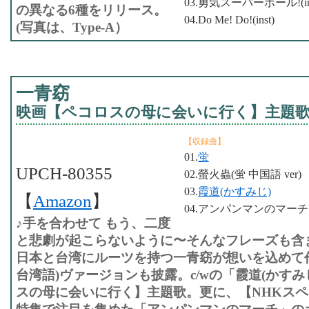
03.勇気スーパーボール!(ins
の異なる6種をリリース。
04.Do Me! Do!(inst)
(写真は、Type-A）
一青窈
映画【ペコロスの母に会いに行く】主題歌も
【収録曲】
01.
蛍
UPCH-80355
02.螢火蟲(蛍 中国語 ver)
03.
霞道(かすみじ)
【
Amazon
】
04.アンパンマンのマーチ
♪手を合わせて もう、二度
と悲劇が起こらないように〜そんなフレーズも含
日本と台湾にルーツを持つ一青窈が想いを込めて
台湾語)ヴァージョンも披露。c/wの「霞道(かす
スの母に会いに行く】主題歌。更に、【NHKス