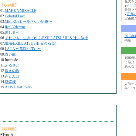
花火を
【収録曲】
●
クリ
最新ク
01.
MAKE A MIRACLE
●
正月の
02.
Colorful Love
定番曲か
03.
MELROSE 〜愛さない約束〜
04.
Real Valentine
05.
道しるべ
2013
06.
それでも、生きてゆく/EXILE ATSUSHI & 辻井伸行
掲載！
07.
懺悔/EXILE ATSUSHI & 久石 譲
08.
LA LA 〜孤独な夜に〜
09.
青い龍
199
10.Interlude
て紹介
11.
ふるさと
あんな
12.
煌きの歌
13.
赤とんぼ
14.
愛燦燦
人気オ
15.
ALIVE feat. m-flo
年〜19
【収録曲】
■Type-A