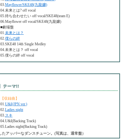
03.
Mayflower/SKE48(九龍嬢)
04.未来とは? off vocal
05.待ち合わせたい off vocal/SKE48(team E)
06.Mayflower off vocal/SKE48(九龍嬢)
■劇場盤
01.
未来とは？
02.
僕らの絆
03.SKE48 14th Single Medley
04.未来とは？ off vocal
05.僕らの絆 off vocal
テーマ!!
【収録曲】
01.
U&I(JPN ver.)
02.
Ladies night
03.
スキ
04.U&I(Backing Track)
05.Ladies night(Backing Track)
活かしたアッパーなダンスチューン。(写真は、通常盤）