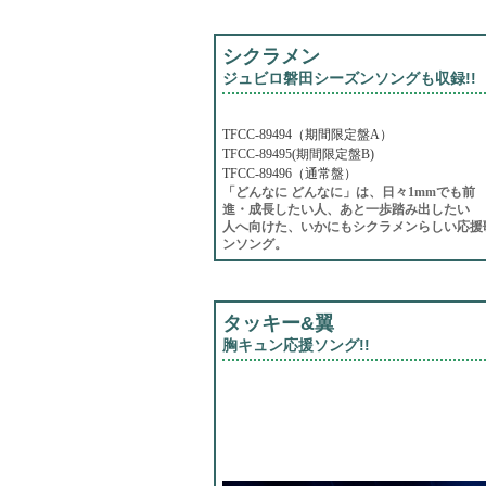
シクラメン
ジュビロ磐田シーズンソングも収録!!
TFCC-89494（期間限定盤A）
TFCC-89495(期間限定盤B)
TFCC-89496（通常盤）
「どんなに どんなに」は、日々1mmでも前
進・成長したい人、あと一歩踏み出したい
人へ向けた、いかにもシクラメンらしい応援歌
ンソング。
タッキー&翼
胸キュン応援ソング!!