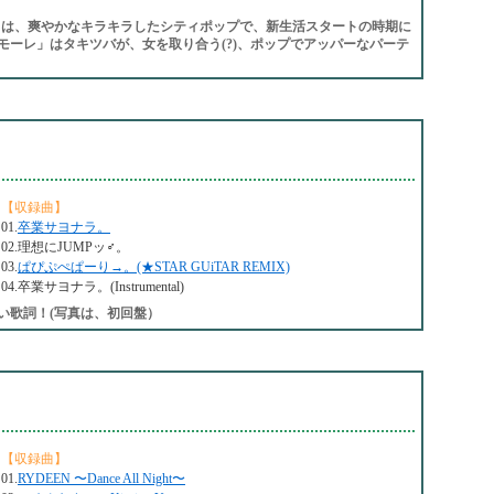
）は、爽やかなキラキラしたシティポップで、新生活スタートの時期に
モーレ」はタキツバが、女を取り合う(?)、ポップでアッパーなパーテ
【収録曲】
01.
卒業サヨナラ。
02.理想にJUMPッ♂。
03.
ぱぴぷぺぱーり→。(★STAR GUiTAR REMIX)
04.卒業サヨナラ。(Instrumental)
い歌詞！(写真は、初回盤）
【収録曲】
01.
RYDEEN 〜Dance All Night〜