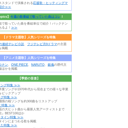
ススタンドで演奏される
応援歌・ヒッティングマ
紹介≫≫
opics】
今週の歌番組で歌っていた曲はコレ
！
組で歌っていた曲を番組単位で紹介！バックナン
あるよ！
≫≫
【ドラマ主題歌】人気シリーズを特集
朝の連続テレビ小説
、
フジテレビ月9ドラマ
の主題
を掲載
【アニメ主題歌】人気シリーズを特集
コナン
、
ONE PIECE
、
NARUTO
、
銀魂
の歴代主
報ほかを掲載
【季節の音楽】
ング特集 ≫≫
卒業ソングや1970年代から現在までの様々な卒業
をピックアップ
グ特集 ≫≫
感情の桜ソングを約300曲をリストアップ
 特集 ≫≫
謡の大ヒット曲から最新人気アーティストまで
』BEST100ほか
タイン特集 ≫≫
タインにまつわる歌を掲載
た特集 ≫≫