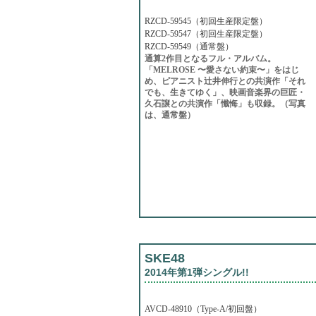
RZCD-59545（初回生産限定盤）
RZCD-59547（初回生産限定盤）
RZCD-59549（通常盤）
通算2作目となるフル・アルバム。
「MELROSE 〜愛さない約束〜」をはじ
め、ピアニスト辻井伸行との共演作「それ
でも、生きてゆく」、映画音楽界の巨匠・
久石譲との共演作「懺悔」も収録。（写真
は、通常盤）
SKE48
2014年第1弾シングル!!
AVCD-48910（Type-A/初回盤）