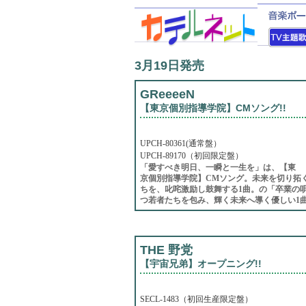
3月19日発売
GReeeeN
【東京個別指導学院】CMソング!!
UPCH-80361(通常盤）
UPCH-89170（初回限定盤）
「愛すべき明日、一瞬と一生を」は、【東
京個別指導学院】CMソング。未来を切り拓
ちを、叱咤激励し鼓舞する1曲。の「卒業の唄
つ若者たちを包み、輝く未来へ導く優しい1曲
THE 野党
【宇宙兄弟】オープニング!!
SECL-1483（初回生産限定盤）