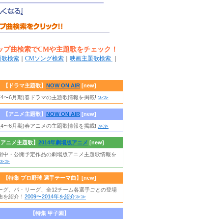
ップ曲検索でCMや主題歌をチェック！
題歌検索
｜
CMソング検索
｜
映画主題歌検索
｜
【ドラマ主題歌】
NOW ON AIR
[new]
年(4〜6月期)春ドラマの主題歌情報を掲載!
≫≫
【アニメ主題歌】
NOW ON AIR
[new]
年(4〜6月期)春アニメの主題歌情報を掲載!
≫≫
【アニメ主題歌】
2014年劇場版アニメ
[new]
開中・公開予定作品の劇場版アニメ主題歌情報を
≫≫
【特集 プロ野球 選手テーマ曲】
[new]
ーグ、パ・リーグ、全12チーム各選手ごとの登場
曲を紹介！
2009〜2014年を紹介≫≫
【特集 甲子園】