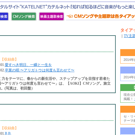
タイア
｜
TV主
【収録曲】
2014
01.
愛すべき明日、一瞬と一生を
02.
卒業の唄 〜アリガトウは何度も言わせて〜
2014
く力をテーマに、春からの新生活や、ステップアップを目指す若者た
〜アリガトウは何度も言わせて〜」は、【AOKI】CMソング。旅立
。(写真は、初回盤）
現在公
掲載！
セ・リ
テーマ
【収録曲】
01.
B.B.