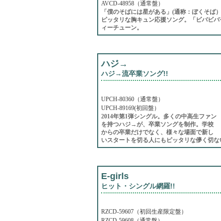
AVCD-48958（通常盤）
「僕のそばには星がある」(通称：ぼくそば
ピッタリな胸キュン応援ソング。「ビバビバ
ィーチューン。
ハジ→
ハジ→流卒業ソング!!
UPCH-80360（通常盤）
UPCH-89169(初回盤）
2014年第1弾シングル。多くの中高生ファン
を持つハジ→が、卒業ソングを制作。学校
からの卒業だけでなく、様々な場面で新し
いスタートを切る人にもピッタリな儚く切な
E-girls
ヒット・シングル網羅!!
RZCD-59607（初回生産限定盤）
RZCD-59608（通常盤）