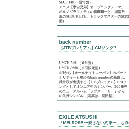
SECL-1485（通常盤）
アニメ【宇宙兄弟】オープニングテーマ。
ポルノグラフィティの新藤晴一と、湘南乃
風のSHOCK EYE、トラックマスターの篤志
盤）
back number
【JTBプレミアム】CMソング!!
UMCK-5461（通常盤）
UMCK-9660（初回限定盤）
4月から【オールナイトニッポン】のパーソ
ナリティーも務めるback numberの新曲は、
武井咲が出演する【JTBプレミアム】CMソ
ングとしてオンエア中のナンバー。3/26発売
のニューアルバム『ラブストーリー』から
の先行シングル。(写真は、初回盤）
EXILE ATSUSHI
「MELROSE 〜愛さない約束〜」も収録