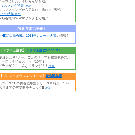
テーマにしたいろいろな歌を紹介!
スマスソング特集 ≫≫
リスマスソングから定番曲・珍曲まで紹介
うた特集 ≫≫
ら各種NewYearソングまで紹介
【特集 年末TV特番】
年NHK紅白歌合戦
、
2013年レコード大賞
の情報を
【ドラマ主題歌】
ドラマ主題歌since1990
0年放送分より1クールごとのドラマを主題歌を交え
！一気にタイムスリップ20年！
ドラマが？！こんなドラマが？！
≫≫
【ディスコグラフィシリーズ】
青春歌年鑑
ムニバスCDの青春歌年鑑シリーズを特集！1920
90年までの主要曲をチェック!!
≫≫