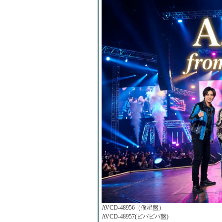
AVCD-48956（僕星盤）
AVCD-48957(ビバビバ盤)