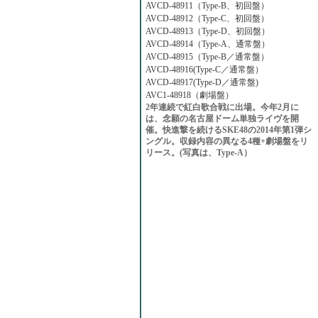
AVCD-48911（Type-B、初回盤）
AVCD-48912（Type-C、初回盤）
AVCD-48913（Type-D、初回盤）
AVCD-48914（Type-A、通常盤）
AVCD-48915（Type-B／通常盤）
AVCD-48916(Type-C／通常盤）
AVCD-48917(Type-D／通常盤)
AVC1-48918（劇場盤）
2年連続で紅白歌合戦に出場。今年2月に
は、念願の名古屋ドーム単独ライヴを開
催。快進撃を続けるSKE48の2014年第1弾シ
ングル。収録内容の異なる4種+劇場盤をリ
リース。(写真は、Type-A）