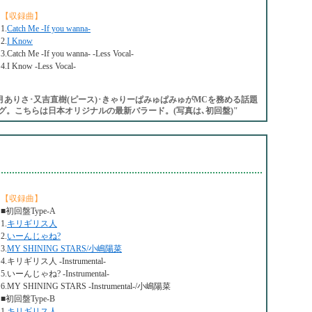
【収録曲】
1.
Catch Me -If you wanna-
2.
I Know
3.Catch Me -If you wanna- -Less Vocal-
4.I Know -Less Vocal-
､観月ありさ･又吉直樹(ピース)･きゃりーぱみゅぱみゅがMCを務める話題
。こちらは日本オリジナルの最新バラード。(写真は､初回盤)"
【収録曲】
■初回盤Type-A
1.
キリギリス人
2.
いーんじゃね?
3.
MY SHINING STARS/小嶋陽菜
4.キリギリス人 -Instrumental-
5.いーんじゃね? -Instrumental-
6.MY SHINING STARS -Instrumental-/小嶋陽菜
■初回盤Type-B
1.
キリギリス人