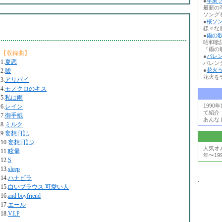
●
卒業ソ
最新の
ソング
●
桜ソン
様々な
●
雨の歌
昭和歌
『雨の歌
【収録曲】
●
バレン
1.
夏恋
バレン
●
花火う
2.
嘘
花火を
3.
アリバイ
4.
モノクロのキス
5.
私は雨
199
6.
レイン
て紹介
7.
御手紙
あんな
8.
ミルク
9.
妄想日記
10.
妄想日記2
人気オ
11.
眩暈
年〜19
12.
S
13.
sleep
14.
ハナビラ
.
15.
白いブラウス 可愛い人
16.
and boyfriend
17.
エール
18.
V.I.P