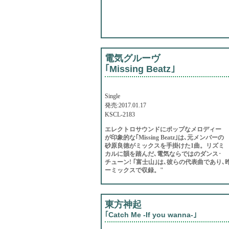
電気グルーヴ
｢Missing Beatz｣
Single
発売:2017.01.17
KSCL-2183
エレクトロサウンドにポップなメロディー
が印象的な｢Missing Beatz｣は､元メンバーの
砂原良徳がミックスを手掛けた1曲。リズミ
カルに韻を踏んだ､電気ならではのダンス･
チューン! ｢富士山｣は､彼らの代表曲であ
ーミックスで収録。"
東方神起
｢Catch Me -If you wanna-｣