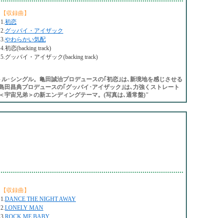
【収録曲】
1.
初恋
2.
グッバイ・アイザック
3.
やわらかい気配
4.初恋(backing track)
5.グッバイ・アイザック(backing track)
ル･シングル。亀田誠治プロデュースの｢初恋｣は､新境地を感じさせる
田昌典プロデュースの｢グッバイ･アイザック｣は､力強くストレート
＜宇宙兄弟＞の新エンディングテーマ。(写真は､通常盤)"
【収録曲】
1.
DANCE THE NIGHT AWAY
2.
LONELY MAN
3.
ROCK ME BABY