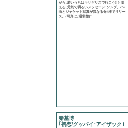
がら､若いうちはキリギリスで行こう!!と唱
える､元気で明るいメッセージ･ソング。c/w
曲とジャケット写真が異なる4仕様でリリー
ス。(写真は､通常盤)"
秦基博
｢初恋/グッバイ･アイザック｣