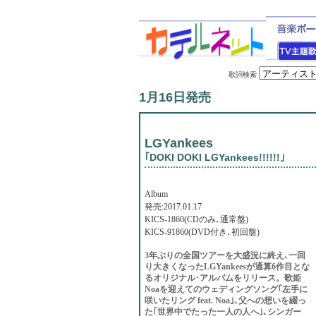
歌詞検索
1月16日発売
LGYankees
｢DOKI DOKI LGYankees!!!!!!｣
Album
発売:2017.01.17
KICS-1860(CDのみ､通常盤)
KICS-91860(DVD付き､初回盤)
3年ぶりの全国ツアーを大盛況に終え､一回
り大きくなったLGYankeesが通算6作目とな
るオリジナル･アルバムをリリース。歌姫
Noaを迎えてのウェディングソング｢左手に
咲いたリング feat. Noa｣､父への想いを綴っ
た｢世界中でたった一人の人へ｣､シンガー