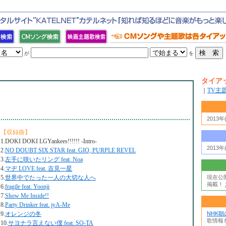
が
を
タイア
｜
TV主
2013
【収録曲】
1.DOKI DOKI LGYankees!!!!!! -Intro-
2013
2.
NO DOUBT SIX STAR feat. GIO, PURPLE REVEL
3.
左手に咲いたリング feat. Noa
4.
マヂ LOVE feat. 吉見一星
5.
世界中でたった一人の大切な人へ
現在公
掲載！
6.
fragile feat. Yoonji
7.
Show Me Inside!!
8.
Party Drinker feat. jyA-Me
9.
オレンジの冬
NHK
歌情報
10.
サヨナラ言えない僕 feat. SO-TA