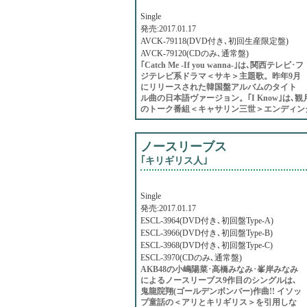
Single
発売:2017.01.17
AVCK-79118(DVD付き､初回生産限定盤)
AVCK-79120(CDのみ､通常盤)
｢Catch Me -If you wanna-｣は､関西テレビ･フ
ジテレビ系ドラマ＜サキ＞主題歌。昨年9月
にリリースされた韓国盤アルバムのタイト
ル曲の日本語ヴァージョン。｢I Know｣は
のトーク番組＜キャサリン三世＞エンディング
ノースリーブス
｢キリギリス人｣
Single
発売:2017.01.17
ESCL-3964(DVD付き､初回盤Type-A)
ESCL-3966(DVD付き､初回盤Type-B)
ESCL-3968(DVD付き､初回盤Type-C)
ESCL-3970(CDのみ､通常盤)
AKB48の小嶋陽菜･高橋みなみ･峯岸みなみ
によるノースリーブス9作目のシングルは､
鬼龍院翔(ゴールデンボンバー)作曲!! イソッ
プ童話の＜アリとキリギリス＞を引用しな