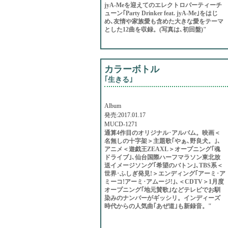
jyA-Meを迎えてのエレクトロパーティーチ
ューン｢Party Drinker feat. jyA-Me｣をはじ
め､友情や家族愛も含めた大きな愛をテーマ
とした12曲を収録。(写真は､初回盤)"
カラーボトル
｢生きる｣
Album
発売:2017.01.17
MUCD-1271
通算4作目のオリジナル･アルバム。映画＜
名無しの十字架＞主題歌｢やぁ､野良犬。｣､
アニメ＜遊戯王ZEAXL＞オープニング｢魂
ドライブ｣､仙台国際ハーフマラソン東北放
送イメージソング｢希望のバトン｣､TBS系＜
世界･ふしぎ発見!＞エンディング｢アーミ･ア
ミーコ!アーミ･アムージ!｣､＜CDTV＞1月度
オープニング｢地元賛歌｣などテレビでお馴
染みのナンバーがギッシリ。インディーズ
時代からの人気曲｢あぜ道｣も新録音。"