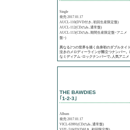
Single
発売:2017.01.17
AUCL-110(DVD付き､初回生産限定盤)
AUCL-112(CDのみ､通常盤)
AUCL-113(CDのみ､期間生産限定盤<アニメ
盤>)
異なる2つの世界を描く自身初のダブルタイト
泣きのメロディーラインが際立つナンバー。島
なミディアム･ロックナンバーで､人気アニメ
THE BAWDIES
｢1-2-3｣
Album
発売:2017.01.17
VICL-63991(CDのみ､通常盤)
VIZL-516(DVD付き､初回限定盤)