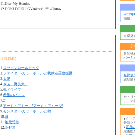
11.Dear My Homies
12.DOKI DOKI LGYankees!!!!!! -Outro-
2012
掲載！
今週発
【T
各歌番
バーも
【収録曲】
1.
ロックンロールドッグ
2.
ファイター/カラーボトルと我武者羅應援團
名探偵
3.
太陽
題歌情
4.
やぁ、野良犬。
5.
魂ドライブ
6.
希望のバトン
セ・リ
7.
幻
テーマ
8.
アーミ・アミーコ!アーミ・アムージ!
9.
モンスター/カラーボトルと鶴
10.
棘
●
クリ
11.
地元賛歌
最新ク
●
正月の
12.
あぜ道
定番曲か