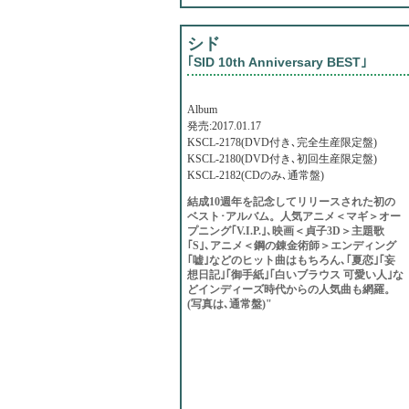
シド
｢SID 10th Anniversary BEST｣
Album
発売:2017.01.17
KSCL-2178(DVD付き､完全生産限定盤)
KSCL-2180(DVD付き､初回生産限定盤)
KSCL-2182(CDのみ､通常盤)
結成10週年を記念してリリースされた初の
ベスト･アルバム。人気アニメ＜マギ＞オー
プニング｢V.I.P.｣､映画＜貞子3D＞主題歌
｢S｣､アニメ＜鋼の錬金術師＞エンディング
｢嘘｣などのヒット曲はもちろん､｢夏恋｣｢妄
想日記｣｢御手紙｣｢白いブラウス 可愛い人｣な
どインディーズ時代からの人気曲も網羅。
(写真は､通常盤)"