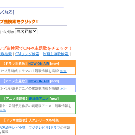
｜
並び順は
ップ曲検索でCMや主題歌をチェック！
題歌検索
｜
CMソング検索
｜
映画主題歌検索
｜
【ドラマ主題歌】
NOW ON AIR
[new]
年(1〜3月期)冬ドラマの主題歌情報を掲載!
≫≫
【アニメ主題歌】
NOW ON AIR
[new]
年(1〜3月期)冬アニメの主題歌情報を掲載!
≫≫
【アニメ主題歌】
劇場版アニメ
[new]
開中・公開予定作品の劇場版アニメ主題歌情報を
≫≫
【ドラマ主題歌】人気シリーズを特集
朝の連続テレビ小説
、
フジテレビ月9ドラマ
の主題
を掲載