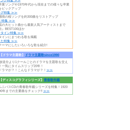
ング特集 ≫≫
卒業ソングや1970年代から現在までの様々な卒業
をピックアップ
グ特集 ≫≫
感情の桜ソングを約300曲をリストアップ
 特集 ≫≫
謡の大ヒット曲から最新人気アーティストまで
』BEST100ほか
タイン特集 ≫≫
タインにまつわる歌を掲載
た特集 ≫≫
テーマにしたいろいろな歌を紹介!
【ドラマ主題歌】
ドラマ主題歌since1990
0年放送分より1クールごとのドラマを主題歌を交え
！一気にタイムスリップ20年！
ドラマが？！こんなドラマが？！
≫≫
【ディスコグラフィシリーズ】
青春歌年鑑
ムニバスCDの青春歌年鑑シリーズを特集！1920
90年までの主要曲をチェック!!
≫≫