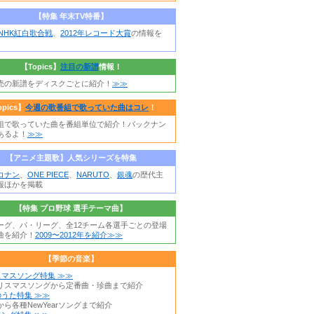
【特集 年末TV特番】
年NHK紅白歌合戦
、
2012年レコード大賞
の情報を
【Topics】
注目の新譜
情報！
売の新譜をディスクごとに紹介！
≫≫
opics】
今週の歌番組で歌っていた曲はコレ
！
組で歌っていた曲を番組単位で紹介！バックナン
あるよ！
≫≫
【アニメ主題歌】人気シリーズを特集
コナン
、
ONE PIECE
、
NARUTO
、
銀魂
の歴代主
報ほかを掲載
【特集 プロ野球 選手テーマ曲】
ーグ、パ・リーグ、全12チーム各選手ごとの登場
曲を紹介！
2009〜2012年を紹介≫≫
【季節の音楽】
スマスソング特集 ≫≫
リスマスソングから定番曲・珍曲まで紹介
うた特集 ≫≫
ら各種NewYearソングまで紹介