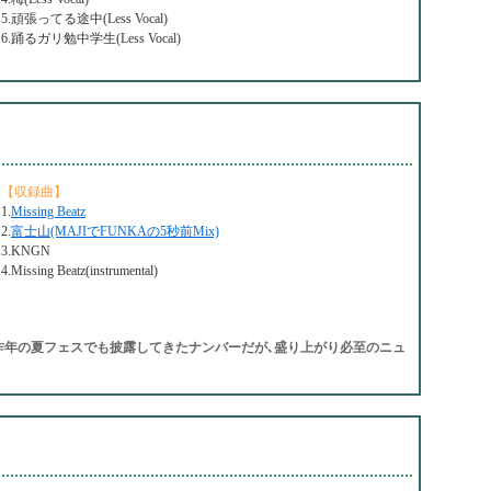
5.頑張ってる途中(Less Vocal)
6.踊るガリ勉中学生(Less Vocal)
【収録曲】
1.
Missing Beatz
2.
富士山(MAJIでFUNKAの5秒前Mix)
3.KNGN
4.Missing Beatz(instrumental)
り､昨年の夏フェスでも披露してきたナンバーだが､盛り上がり必至のニュ