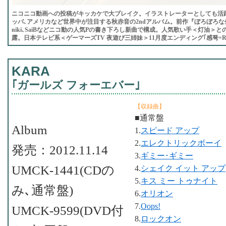
ニコニコ動画への投稿がキッカケで大ブレイク。イラストレーターとしても活躍
ッパ､アメリカなど世界中が注目する秋赤音の2ndアルバム。前作『ぼろぼろな
niki､SaiBなどニコ動の人気Pの書き下ろし新曲で構成。人気歌い手＜灯油＞
露。日本テレビ系＜ゲーマーズTV 夜遊び三姉妹＞11月度エンディング｢感弩=Redu
KARA
｢ガールズ フォーエバー｣
【収録曲】
■通常盤
Album
1.
スピード アップ
2.
エレクトリックボーイ
発売：2012.11.14
3.
ギミー･ギミー
UMCK-1441(CDの
4.
シェイク イット アップ
5.
キス ミー トゥナイト
み､通常盤)
6.
オリオン
7.
Oops!
UMCK-9599(DVD付
8.
ロックオン