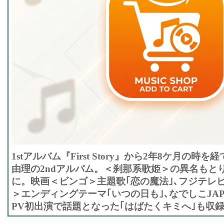
1stアルバム『First Story』から2年8ケ月の時
由理の2ndアルバム。＜刹那系歌姫＞の異名もと
に。映画＜ビンゴ＞主題歌｢恋の魔法｣､フジテレ
＞エンディングテーマ｢いつの日も｣､なでしこJA
PV初出演で話題となった｢はばたくキミへ｣も収