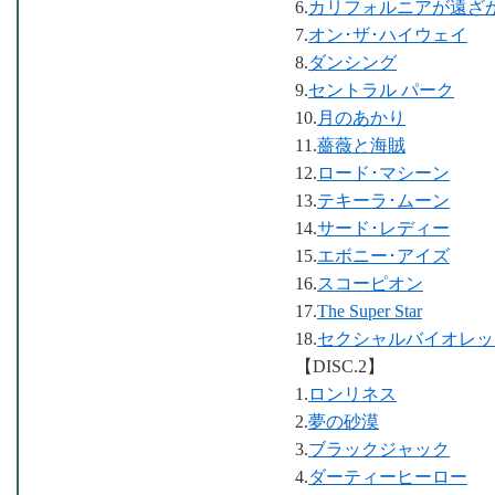
6.
カリフォルニアが遠ざ
7.
オン･ザ･ハイウェイ
8.
ダンシング
9.
セントラル パーク
10.
月のあかり
11.
薔薇と海賊
12.
ロード･マシーン
13.
テキーラ･ムーン
14.
サード･レディー
15.
エボニー･アイズ
16.
スコーピオン
17.
The Super Star
18.
セクシャルバイオレット
【DISC.2】
1.
ロンリネス
2.
夢の砂漠
3.
ブラックジャック
4.
ダーティーヒーロー