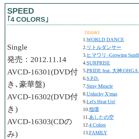
SPEED
｢4 COLORS｣
【収録曲】
1.
WORLD DANCE
Single
2.
リトルダンサー
3.
ヒマワリ -Growing Sunfl
発売：2012.11.14
4.
SURPRISE
AVCD-16301(DVD付
5.
PRIDE feat. 大神:OHGA -O
6.
S.P.D.
き､豪華盤)
7.
Stray Miracle
8.
Unlucky X'mas
AVCD-16302(DVD付
9.
Let's Heat Up!
き)
10.
指環
11.
あしたの空
AVCD-16303(CDの
12.
4 Colors
み)
13.
FAMILY