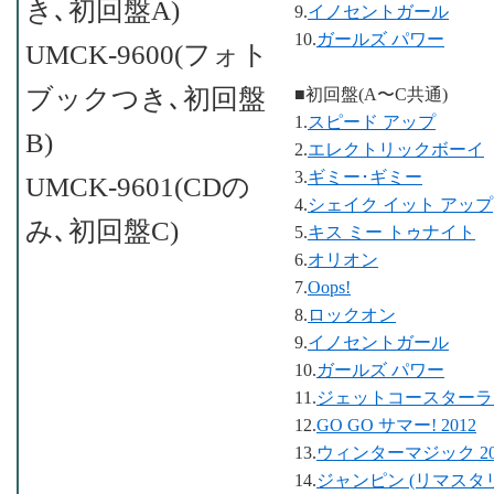
き､初回盤A)
9.
イノセントガール
10.
ガールズ パワー
UMCK-9600(フォト
ブックつき､初回盤
■初回盤(A〜C共通)
1.
スピード アップ
B)
2.
エレクトリックボーイ
3.
ギミー･ギミー
UMCK-9601(CDの
4.
シェイク イット アップ
み､初回盤C)
5.
キス ミー トゥナイト
6.
オリオン
7.
Oops!
8.
ロックオン
9.
イノセントガール
10.
ガールズ パワー
11.
ジェットコースターラブ 
12.
GO GO サマー! 2012
13.
ウィンターマジック 20
14.
ジャンピン (リマスタ