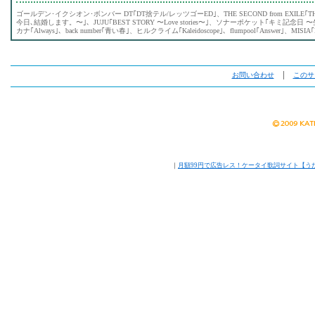
ゴールデン･イクシオン･ボンバー DT｢DT捨テル/レッツゴーED｣、THE SECOND from EXILE｢TH
今日､結婚します。〜｣、JUJU｢BEST STORY 〜Love stories〜｣、ソナーポケット｢キミ
カナ｢Always｣、back number｢青い春｣、ヒルクライム｢Kaleidoscope｣、flumpool｢Answer｣、MISIA
お問い合わせ
│
このサ
｜
月額99円で広告レス！ケータイ歌詞サイト【う