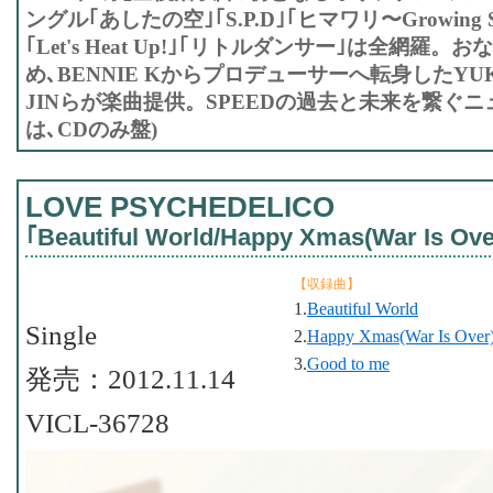
ングル｢あしたの空｣｢S.P.D｣｢ヒマワリ〜Growing Su
｢Let's Heat Up!｣｢リトルダンサー｣は全網羅
め､BENNIE Kからプロデューサーへ転身したYUKI
JINらが楽曲提供。SPEEDの過去と未来を繋ぐニ
は､CDのみ盤)
LOVE PSYCHEDELICO
｢Beautiful World/Happy Xmas(War Is Ove
【収録曲】
1.
Beautiful World
Single
2.
Happy Xmas(War Is Over
3.
Good to me
発売：2012.11.14
VICL-36728