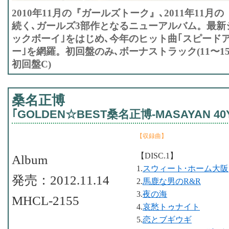
2010年11月の『ガールズトーク』､2011年11
続く､ガールズ3部作となるニューアルバム。最新
ックボーイ｣をはじめ､今年のヒット曲｢スピードア
ー｣を網羅。初回盤のみ､ボーナストラック(11〜15
初回盤C)
桑名正博
｢GOLDEN☆BEST桑名正博-MASAYAN 40Ye
【収録曲】
【DISC.1】
Album
1.
スウィート･ホーム大阪
発売：2012.11.14
2.
馬鹿な男のR&R
3.
夜の海
MHCL-2155
4.
哀愁トゥナイト
5.
恋とブギウギ