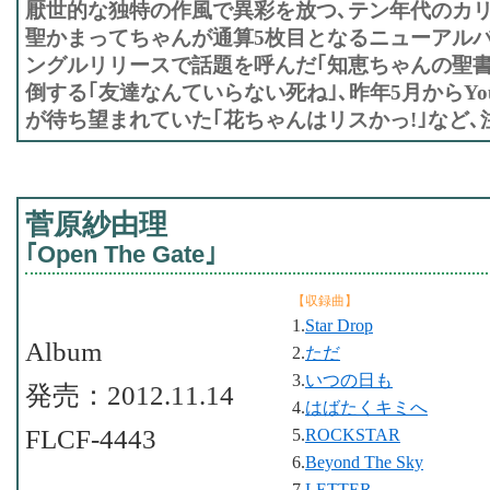
厭世的な独特の作風で異彩を放つ､テン年代のカリ
聖かまってちゃんが通算5枚目となるニューアル
ングルリリースで話題を呼んだ｢知恵ちゃんの聖書
倒する｢友達なんていらない死ね｣､昨年5月からYou
が待ち望まれていた｢花ちゃんはリスかっ!｣など､
菅原紗由理
｢Open The Gate｣
【収録曲】
1.
Star Drop
Album
2.
ただ
3.
いつの日も
発売：2012.11.14
4.
はばたくキミへ
FLCF-4443
5.
ROCKSTAR
6.
Beyond The Sky
7.
LETTER