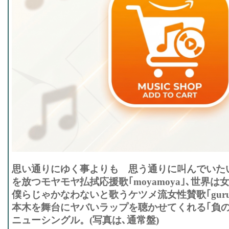
思い通りにゆく事よりも 思う通りに叫んでいたい
を放つモヤモヤ払拭応援歌｢moyamoya｣､世界
僕らじゃかなわないと歌うケツメ流女性賛歌｢gurug
本木を舞台にヤバいラップを聴かせてくれる｢負の
ニューシングル。(写真は､通常盤)