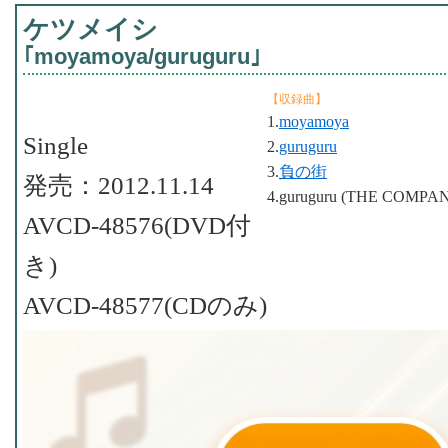
ケツメイシ
｢moyamoya/guruguru｣
【収録曲】
1.
moyamoya
Single
2.
guruguru
3.
負の街
発売：2012.11.14
4.guruguru (THE COMPANY
AVCD-48576(DVD付
き)
AVCD-48577(CDのみ)