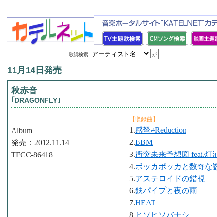
歌詞検索
が
11月14日発売
秋赤音
｢DRAGONFLY｣
【収録曲】
1.
感弩≠Reduction
Album
2.
BBM
発売：2012.11.14
3.
衝突未来予想図 feat.灯
TFCC-86418
4.
ボッカポッカと数奇な
5.
アステロイドの錯視
6.
鉄パイプと夜の雨
7.
HEAT
8.
ヒソヒソバナシ