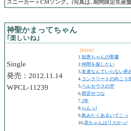
スニーカー＞CMソング。(写真は､期間限定生産盤
神聖かまってちゃん
｢楽しいね｣
【収録曲】
1.
知恵ちゃんの聖書
Single
2.
仲間を探したい
3.
友達なんていらない死
発売：2012.11.14
4.
コンクリートの向こう
WPCL-11239
5.
ベルセウスの空
6.
雨宮せつな
7.
2年
8.
らんっ!
9.
鳥みたくあるいてこっ
10.
花ちゃんはリスかっ!