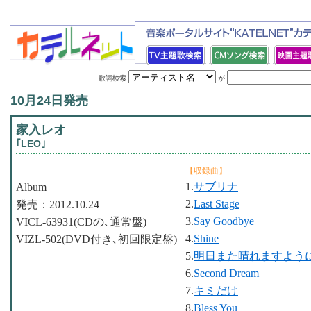
歌詞検索
が
10月24日発売
家入レオ
｢LEO｣
【収録曲】
1.
サブリナ
Album
2.
Last Stage
発売：2012.10.24
3.
Say Goodbye
VICL-63931(CDの､通常盤)
4.
Shine
VIZL-502(DVD付き､初回限定盤)
5.
明日また晴れますよう
6.
Second Dream
7.
キミだけ
8.
Bless You