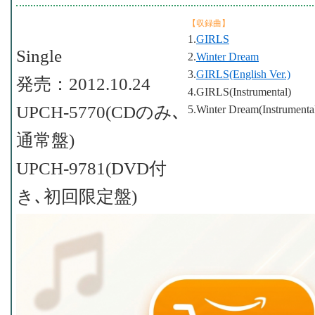
【収録曲】
1.
GIRLS
Single
2.
Winter Dream
3.
GIRLS(English Ver.)
発売：2012.10.24
4.GIRLS(Instrumental)
UPCH-5770(CDのみ､
5.Winter Dream(Instrumenta
通常盤)
UPCH-9781(DVD付
き､初回限定盤)