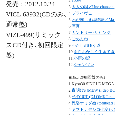
2.
100%
発売：2012.10.24
3.
大人の唄／Une chanson pou
VICL-63932(CDのみ､
4.
プライヴェート
5.
わが麗しき恋物語／Ma plus be
通常盤)
6.
写真
7.
カントリー･リビング
VIZL-499(リミック
8.
ごめんね
スCD付き､初回限定
9.
わたしのゆく道
10.
面白おかしく生きてき
盤)
11.
小雨の記
12.
シャンソン
■Disc-2(初回盤のみ)
1.Kyon30 SINGLE MEGA
2.
夜明けのMEW (i-dep BON
3.
私の16才 (DJ OMKT rem
4.
艷姿ナミダ娘 (tofubeats B
5.
ヤマトナデシコ七変化 (okad