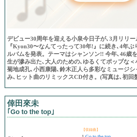
デビュー30周年を迎える小泉今日子が､3月リリ
『Kyon30〜なんてったって30年!』に続き､4年
ルバムを発表。テーマはシャンソン!! 今年､46
生が滲み出た､大人のための､ゆるくてポップな＜
菊地成孔､小西康陽､鈴木正人ら多彩なミュージシ
み､ヒット曲のリミックスCD付き。(写真は､初回盤
倖田來未
｢Go to the top｣
【収録曲】
1.
Go to the top