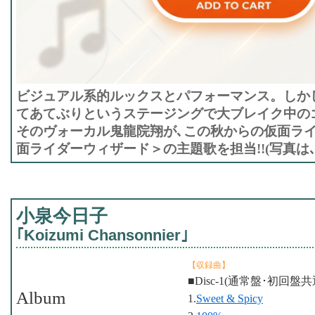
ビジュアル系的ルックスとパフォーマンス。しか
てあてぶりというステージングで大ブレイク中の
そのヴォーカル鬼龍院翔が､この秋からの仮面ラ
面ライダーウィザード＞の主題歌を担当!!(写真は､
小泉今日子
｢Koizumi Chansonnier｣
【収録曲】
■Disc-1(通常盤･初回盤共
Album
1.
Sweet & Spicy