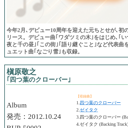
今年2月､デビュー10周年を迎えた元ちとせが､初
リース。デビュー曲｢ワダツミの木｣をはじめ､｢い
夜と千の昼｣｢この街｣｢語り継ぐこと｣など代表曲
ュエット曲｢なごり雪｣も収録。
槇原敬之
｢四つ葉のクローバー｣
【収録曲】
1.
四つ葉のクローバー
Album
2.
ゼイタク
発売：2012.10.24
3.四つ葉のクローバー (Backi
4.ゼイタク (Backing Track
BUP-50002