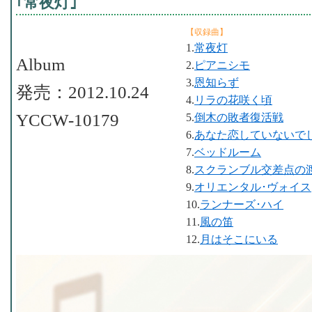
｢常夜灯｣
【収録曲】
1.
常夜灯
Album
2.
ピアニシモ
3.
恩知らず
発売：2012.10.24
4.
リラの花咲く頃
YCCW-10179
5.
倒木の敗者復活戦
6.
あなた恋していないで
7.
ベッドルーム
8.
スクランブル交差点の
9.
オリエンタル･ヴォイス
10.
ランナーズ･ハイ
11.
風の笛
12.
月はそこにいる