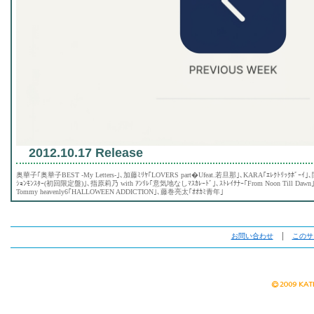
2012.10.17 Release
奥華子｢奥華子BEST -My Letters-｣､加藤ﾐﾘﾔ｢LOVERS part�Ufeat.若旦那｣､KARA｢ｴﾚｸﾄﾘｯｸﾎ
ｼｮﾝﾓﾝｽﾀｰ(初回限定盤)｣､指原莉乃 with ｱﾝﾘﾚ｢意気地なしﾏｽｶﾚｰﾄﾞ｣､ｽﾄﾚｲﾃﾅｰ｢From Noon Till Dawn｣
Tommy heavenly6｢HALLOWEEN ADDICTION｣､藤巻亮太｢ｵｵｶﾐ青年｣
お問い合わせ
│
このサ