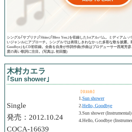
シングル｢サブリナ｣｢Shine｣｢Bless You｣を収録した1stアルバム。ミディ
いジャンルにアプローチ。シングルでは表現しきれなかった多彩な歌を披露。既にライヴで
Goodbye｣もCD初収録。全曲を自身が作詞作曲(作曲はプロデューサー西尾芳
度の高い歌詞に注目。(写真は､初回盤)
木村カエラ
｢Sun shower｣
【収録曲】
1.
Sun shower
Single
2.
Hello, Goodbye
3.Sun shower (Instrumental)
発売：2012.10.24
4.Hello, Goodbye (Instrumen
COCA-16639