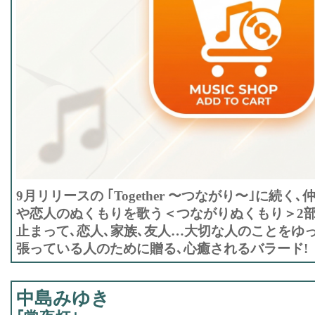
9月リリースの ｢Together 〜つながり〜｣に続く
や恋人のぬくもりを歌う＜つながりぬくもり＞2
止まって､恋人､家族､友人…大切な人のことをゆ
張っている人のために贈る､心癒されるバラード!
中島みゆき