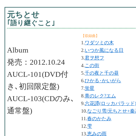
元ちとせ
｢語り継ぐこと｣
【収録曲】
1.
ワダツミの木
Album
2.
いつか風になる日
3.
君ヲ想フ
発売：2012.10.24
4.
この街
AUCL-101(DVD付
5.
千の夜と千の昼
6.
ひかる･かいがら
き､初回限定盤)
7.
蛍星
8.
青のレク?エム
AUCL-103(CDのみ､
9.
六花譚(ロッカバラッド
通常盤)
10.
なごり雪/元ちとせ+秦
11.
春のかたみ
12.
雫
13.
恵みの雨