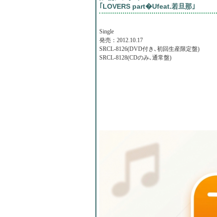
｢LOVERS part�Ufeat.若旦那｣
Single
発売：2012.10.17
SRCL-8126(DVD付き､初回生産限定盤)
SRCL-8128(CDのみ､通常盤)