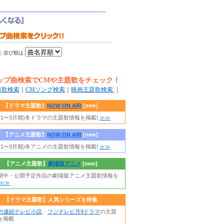
｜
並び順は
ップ曲検索でCMや主題歌をチェック！
題歌検索
｜
CMソング検索
｜
映画主題歌検索
｜
【ドラマ主題歌】
NOW ON AIR
[new]
年(1〜3月期)冬ドラマの主題歌情報を掲載!
≫≫
【アニメ主題歌】
NOW ON AIR
[new]
年(1〜3月期)冬アニメの主題歌情報を掲載!
≫≫
【アニメ主題歌】
劇場版アニメ
[new]
開中・公開予定作品の劇場版アニメ主題歌情報を
≫≫
【ドラマ主題歌】人気シリーズを特集
朝の連続テレビ小説
、
フジテレビ月9ドラマ
の主題
を掲載