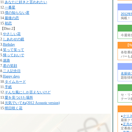
11.
あなたに好きと言われたい
12.
一番星
13.
僕の知らない君
2012
14.
最後の恋
掲載！
15.
初恋
【Disc-2】
1.
やさしい花
今週発
2.
しあわせの鏡
3.
Birthday
【T
4.
笑って笑って
各歌番
5.
帰っておいで
バーも
6.
迷路
7.
君の笑顔
8.
二人記念日
名探偵
9.
Happy days
題歌情
10.
タイムカード
11.
手紙
12.
そんな風にしか言えないけど
セ・リ
13.
愛を見つけた場所
テーマ
14.
元気でいてね(2012 Acoustic version)
15.
明日咲く花
●
クリ
最新ク
●
正月の
定番曲か