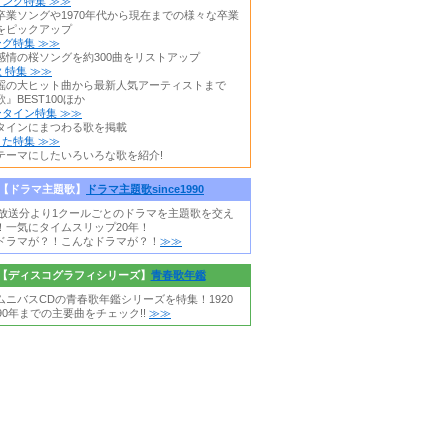
ング特集 ≫≫
卒業ソングや1970年代から現在までの様々な卒業
をピックアップ
グ特集 ≫≫
感情の桜ソングを約300曲をリストアップ
 特集 ≫≫
謡の大ヒット曲から最新人気アーティストまで
』BEST100ほか
タイン特集 ≫≫
タインにまつわる歌を掲載
た特集 ≫≫
テーマにしたいろいろな歌を紹介!
【ドラマ主題歌】
ドラマ主題歌since1990
0年放送分より1クールごとのドラマを主題歌を交え
！一気にタイムスリップ20年！
ドラマが？！こんなドラマが？！
≫≫
【ディスコグラフィシリーズ】
青春歌年鑑
ムニバスCDの青春歌年鑑シリーズを特集！1920
90年までの主要曲をチェック!!
≫≫