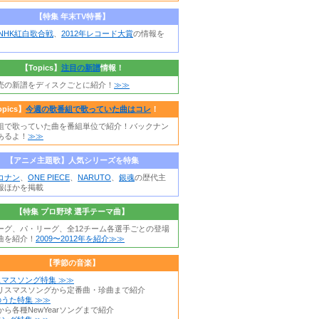
【特集 年末TV特番】
年NHK紅白歌合戦
、
2012年レコード大賞
の情報を
【Topics】
注目の新譜
情報！
売の新譜をディスクごとに紹介！
≫≫
opics】
今週の歌番組で歌っていた曲はコレ
！
組で歌っていた曲を番組単位で紹介！バックナン
あるよ！
≫≫
【アニメ主題歌】人気シリーズを特集
コナン
、
ONE PIECE
、
NARUTO
、
銀魂
の歴代主
報ほかを掲載
【特集 プロ野球 選手テーマ曲】
ーグ、パ・リーグ、全12チーム各選手ごとの登場
曲を紹介！
2009〜2012年を紹介≫≫
【季節の音楽】
スマスソング特集 ≫≫
リスマスソングから定番曲・珍曲まで紹介
うた特集 ≫≫
ら各種NewYearソングまで紹介