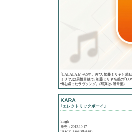
｢LALALA｣から5年。再び､加藤ミリヤと若旦
ミリヤ｣は男性目線で､加藤ミリヤ名義の｢LOVE
情を綴ったラヴソング。(写真は､通常盤)
KARA
｢エレクトリックボーイ｣
Single
発売：2012.10.17