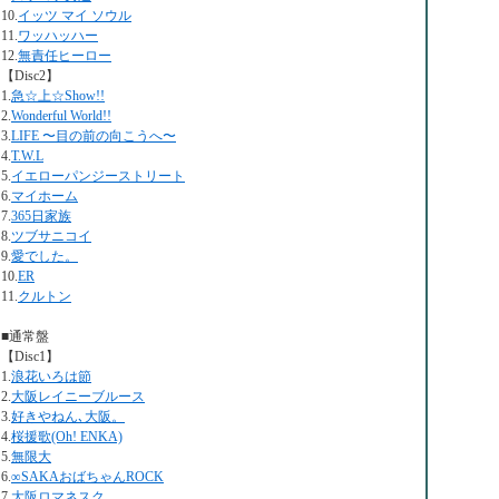
10.
イッツ マイ ソウル
11.
ワッハッハー
12.
無責任ヒーロー
【Disc2】
1.
急☆上☆Show!!
2.
Wonderful World!!
3.
LIFE 〜目の前の向こうへ〜
4.
T.W.L
5.
イエローパンジーストリート
6.
マイホーム
7.
365日家族
8.
ツブサニコイ
9.
愛でした。
10.
ER
11.
クルトン
■通常盤
【Disc1】
1.
浪花いろは節
2.
大阪レイニーブルース
3.
好きやねん､大阪。
4.
桜援歌(Oh! ENKA)
5.
無限大
6.
∞SAKAおばちゃんROCK
7.
大阪ロマネスク