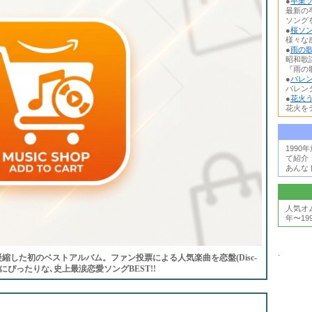
●
卒業ソ
最新の
ソング
●
桜ソン
様々な
●
雨の歌
昭和歌
『雨の歌
●
バレン
バレン
●
花火う
花火を
199
て紹介
あんな
人気オ
年〜19
.
凝縮した初のベストアルバム。ファン投票による人気楽曲を恋盤(Disc-
･秋にぴったりな､史上最涙恋愛ソングBEST!!