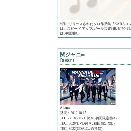
9月にリリースされたソロ作品集『KARAコ
は､｢スピード アップ/ガールズ｣以来､約7ケ
は､初回盤C)
関ジャニ∞
｢8EST｣
Album
発売：2012.10.17
TECI-8018(2DVD付き､初回限定盤A)
TECI-8020(DVD付き､初回限定盤B)
TECI-8022(CDのみ､通常盤)