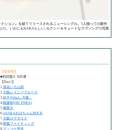
レクション』を経てリリースされるニューシングル。5人揃っての新作
月ぶり。いかにもKARAらしい､セクシー＆キュートなラヴソング!!(写真
【収録曲】
■初回盤A･B共通
【Disc1】
1.
浪花いろは節
2.
大阪レイニーブルース
3.
好きやねん､大阪。
4.
桜援歌(Oh! ENKA)
5.
無限大
6.
∞SAKAおばちゃんROCK
7.
大阪ロマネスク
8.
関風ファイティング
9.
ズッコケ男道