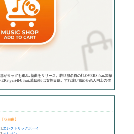
那がタッグを組み､新曲をリリース。若旦那名義の｢LOVERS feat.加藤
RS part�U feat.若旦那｣は女性目線。すれ違い始めた恋人同士の信
【収録曲】
1.
エレクトリックボーイ
2.
オリオン