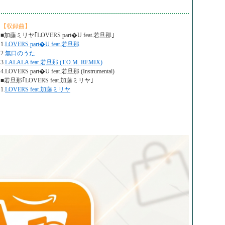
【収録曲】
■加藤ミリヤ｢LOVERS part�U feat.若旦那｣
1.
LOVERS part�U feat.若旦那
2.
無口のうた
3.
LALALA feat.若旦那 (T.O.M. REMIX)
4.LOVERS part�U feat.若旦那 (Instrumental)
■若旦那｢LOVERS feat.加藤ミリヤ｣
1.
LOVERS feat.加藤ミリヤ