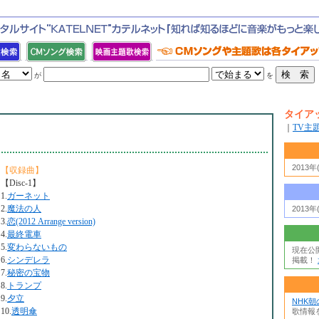
が
を
タイア
｜
TV主
2013
【収録曲】
【Disc-1】
1.
ガーネット
2.
魔法の人
2013
3.
恋(2012 Arrange version)
4.
最終電車
5.
変わらないもの
現在公
6.
シンデレラ
掲載！
7.
秘密の宝物
8.
トランプ
9.
夕立
NHK
10.
透明傘
歌情報