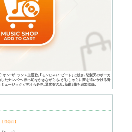
オン･ザ･ラン＞主題歌｡｢モンじゃい･ビート｣に続き､怒髪天のボーカ
曲したナンバー｡赤っ恥をかきながらも､がむしゃらに夢を追いかける青
ミュージックビデオも必見｡通常盤のみ､新曲2曲を追加収録｡
【収録曲】