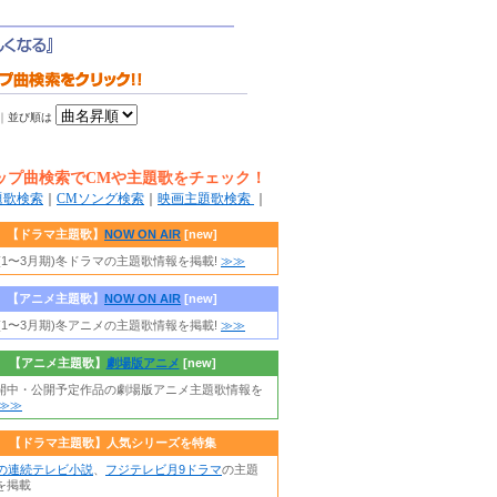
｜
並び順は
ップ曲検索でCMや主題歌をチェック！
題歌検索
｜
CMソング検索
｜
映画主題歌検索
｜
【ドラマ主題歌】
NOW ON AIR
[new]
年(1〜3月期)冬ドラマの主題歌情報を掲載!
≫≫
【アニメ主題歌】
NOW ON AIR
[new]
年(1〜3月期)冬アニメの主題歌情報を掲載!
≫≫
【アニメ主題歌】
劇場版アニメ
[new]
開中・公開予定作品の劇場版アニメ主題歌情報を
≫≫
【ドラマ主題歌】人気シリーズを特集
朝の連続テレビ小説
、
フジテレビ月9ドラマ
の主題
を掲載