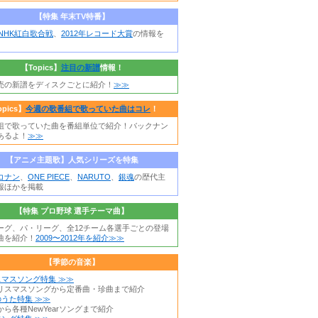
【特集 年末TV特番】
年NHK紅白歌合戦
、
2012年レコード大賞
の情報を
【Topics】
注目の新譜
情報！
売の新譜をディスクごとに紹介！
≫≫
opics】
今週の歌番組で歌っていた曲はコレ
！
組で歌っていた曲を番組単位で紹介！バックナン
あるよ！
≫≫
【アニメ主題歌】人気シリーズを特集
コナン
、
ONE PIECE
、
NARUTO
、
銀魂
の歴代主
報ほかを掲載
【特集 プロ野球 選手テーマ曲】
ーグ、パ・リーグ、全12チーム各選手ごとの登場
曲を紹介！
2009〜2012年を紹介≫≫
【季節の音楽】
スマスソング特集 ≫≫
リスマスソングから定番曲・珍曲まで紹介
うた特集 ≫≫
ら各種NewYearソングまで紹介