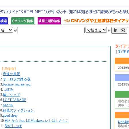
が
を
タイア
｜
TV主
2013
【収録曲】
1.
音速の風景
2.
オーロラの降る夜
3.
because you are you
2013
4.
つぼみ
5.
輪になって
6.
LOST PARADE
現在公
7.
MASK
掲載！
8.
鉛色のフィクション
9.
good sleep
10.
君となら feat. LGMonkees､いしばしさちこ
NHK
11.
兎のしっぽ
歌情報