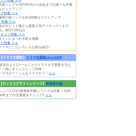
ング特集 ≫≫
卒業ソングや1970年代から現在までの様々な卒業
をピックアップ
グ特集 ≫≫
感情の桜ソングを約300曲をリストアップ
 特集 ≫≫
謡の大ヒット曲から最新人気アーティストまで
』BEST100ほか
タイン特集 ≫≫
タインにまつわる歌を掲載
た特集 ≫≫
テーマにしたいろいろな歌を紹介!
【ドラマ主題歌】
ドラマ主題歌since1990
0年放送分より1クールごとのドラマを主題歌を交え
！一気にタイムスリップ20年！
ドラマが？！こんなドラマが？！
≫≫
【ディスコグラフィシリーズ】
青春歌年鑑
ムニバスCDの青春歌年鑑シリーズを特集！1920
90年までの主要曲をチェック!!
≫≫