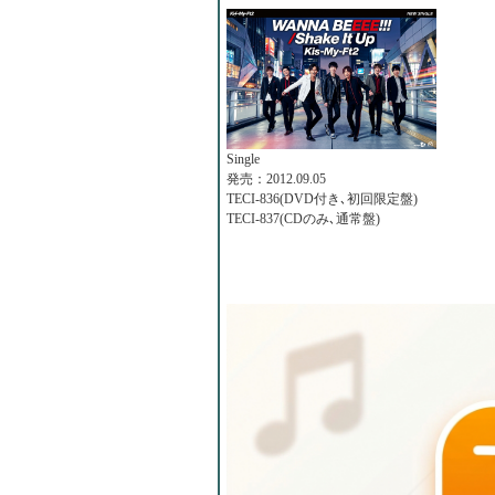
Single
発売：2012.09.05
TECI-836(DVD付き､初回限定盤)
TECI-837(CDのみ､通常盤)