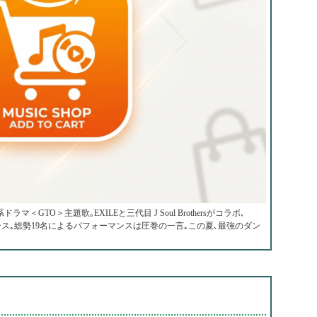
ラマ＜GTO＞主題歌｡EXILEと三代目 J Soul Brothersがコラボ､
してリリース｡総勢19名によるパフォーマンスは圧巻の一言｡この夏､最強のダン