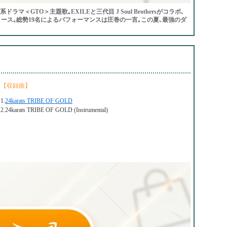
ドラマ＜GTO＞主題歌｡EXILEと三代目 J Soul Brothersがコラボ､
してリリース｡総勢19名によるパフォーマンスは圧巻の一言｡この夏､最強のダ
【収録曲】
1.
24karats TRIBE OF GOLD
2.24karats TRIBE OF GOLD (Instrumental)