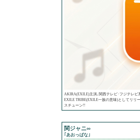
AKIRA(EXILE)主演､関西テレビ･フジテレビ系ド
EXILE TRIBE(EXILE一族の意味)と
スチューン!!
関ジャニ∞
｢あおっぱな｣