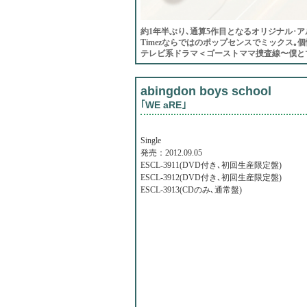
約1年半ぶり､通算5作目となるオリジナル･アルバム
Timezならではのポップセンスでミックス
テレビ系ドラマ＜ゴーストママ捜査線〜僕とマ
abingdon boys school
｢WE aRE｣
Single
発売：2012.09.05
ESCL-3911(DVD付き､初回生産限定盤)
ESCL-3912(DVD付き､初回生産限定盤)
ESCL-3913(CDのみ､通常盤)