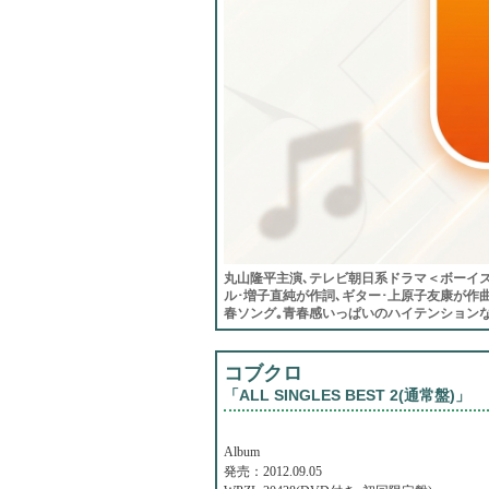
丸山隆平主演､テレビ朝日系ドラマ＜ボーイズ･
ル･増子直純が作詞､ギター･上原子友康が作
春ソング｡青春感いっぱいのハイテンションな
コブクロ
「ALL SINGLES BEST 2(通常盤)」
Album
発売：2012.09.05