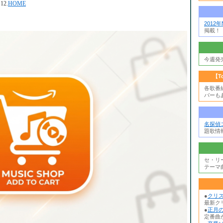
12.
HOME
2012
掲載！
今週発
【T
各歌番
バーも
名探偵
題歌情
セ・リ
テーマ
●
クリ
最新ク
●
正月の
定番曲か