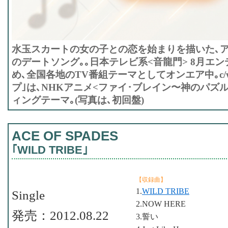
水玉スカートの女の子との恋を始まりを描いた､
のデートソング｡｡日本テレビ系<音龍門> 8月エ
め､全国各地のTV番組テーマとしてオンエア中｡c
プ｣は､NHKアニメ<ファイ･ブレイン〜神のパズル
ィングテーマ｡(写真は､初回盤)
ACE OF SPADES
｢WILD TRIBE｣
【収録曲】
1.
WILD TRIBE
Single
2.NOW HERE
発売：2012.08.22
3.誓い