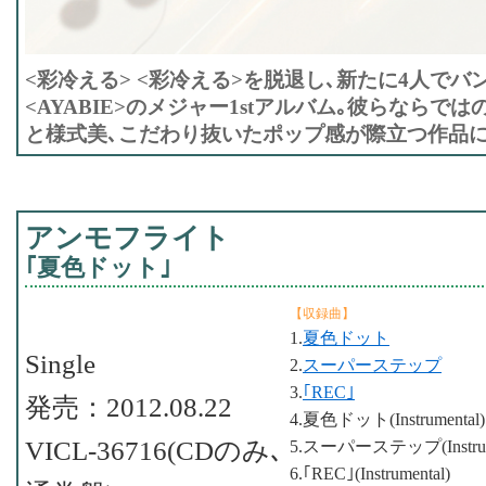
<彩冷える> <彩冷える>を脱退し､新たに4人で
<AYABIE>のメジャー1stアルバム｡彼らならで
と様式美､こだわり抜いたポップ感が際立つ作品に｡
アンモフライト
｢夏色ドット｣
【収録曲】
1.
夏色ドット
Single
2.
スーパーステップ
3.
｢REC｣
発売：2012.08.22
4.夏色ドット(Instrumental)
VICL-36716(CDのみ､
5.スーパーステップ(Instrume
6.｢REC｣(Instrumental)