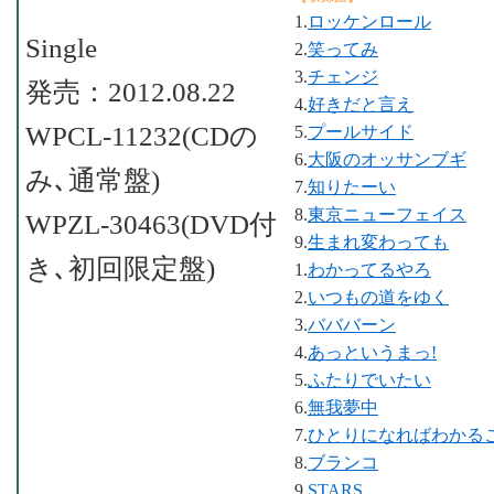
1.
ロッケンロール
Single
2.
笑ってみ
3.
チェンジ
発売：2012.08.22
4.
好きだと言え
WPCL-11232(CDの
5.
プールサイド
6.
大阪のオッサンブギ
み､通常盤)
7.
知りたーい
8.
東京ニューフェイス
WPZL-30463(DVD付
9.
生まれ変わっても
き､初回限定盤)
1.
わかってるやろ
2.
いつもの道をゆく
3.
バババーン
4.
あっというまっ!
5.
ふたりでいたい
6.
無我夢中
7.
ひとりになればわかる
8.
ブランコ
9.
STARS