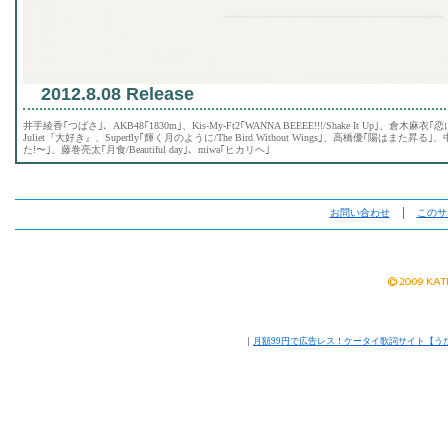
2012.8.08 Release
井手綾香｢つばさ｣、AKB48｢1830m｣、Kis-My-Ft2｢WANNA BEEEE!!!/Shake It Up｣、倉木麻衣｢恋に恋して
Juliet『大好き』、Superfly｢輝く月のように/The Bird Without Wings｣、高橋優｢陽はま
た!〜｣、藤巻亮太｢月食/Beautiful day｣、miwa｢ヒカリヘ｣
お問い合わせ
│
このサ
｜
月額99円で広告レス！ケータイ歌詞サイト【う