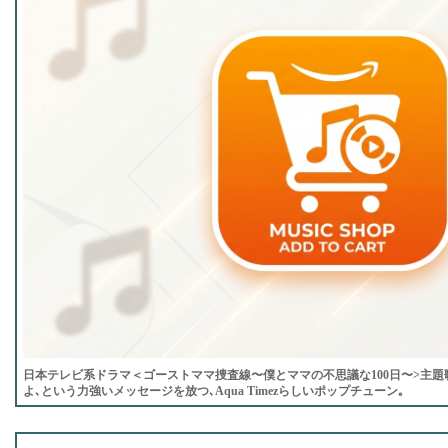
日本テレビ系ドラマ＜ゴーストママ捜査線〜僕とママの不思議な100日〜>主題
よ､という力強いメッセージを放つ､Aqua Timezらしいポップチューン｡