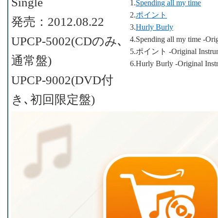
Single
1.
Spending all my time
2.
ポイント
発売：2012.08.22
3.
Hurly Burly
UPCP-5002(CDのみ､
4.Spending all my time -Orig
5.ポイント -Original Instrum
通常盤)
6.Hurly Burly -Original Inst
UPCP-9002(DVD付
き､初回限定盤)