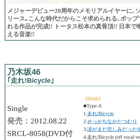
メジャーデビュー20周年のメモリアルイヤーに､
リース｡こんな時代だからこそ求められる､ポップ
れる作品が完成!! トータス松本の真骨頂!! 日本
える音楽!!
乃木坂46
｢走れ!Bicycle｣
【収録曲】
■Type-A
Single
1.
走れ!Bicycle
発売：2012.08.22
2.
せっかちなかたつむり
3.
涙がまだ悲しみだった
SRCL-8058(DVD付
4.走れ!Bicycle (off vocal ver