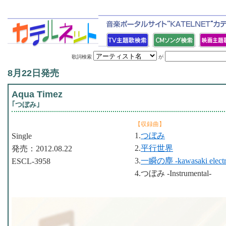
歌詞検索
が
8月22日発売
Aqua Timez
｢つぼみ｣
【収録曲】
1.
つぼみ
Single
2.
平行世界
発売：2012.08.22
3.
一瞬の塵 -kawasaki electr
ESCL-3958
4.つぼみ -Instrumental-