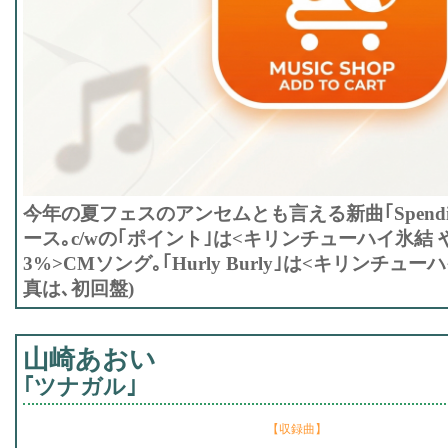
今年の夏フェスのアンセムとも言える新曲｢Spending a
ース｡c/wの｢ポイント｣は<キリンチューハイ氷結
3%>CMソング｡｢Hurly Burly｣は<キリンチュ
真は､初回盤)
山崎あおい
｢ツナガル｣
【収録曲】