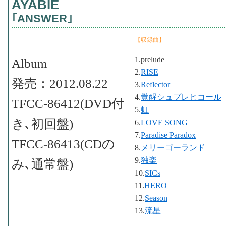
AYABIE
｢ANSWER｣
【収録曲】
1.prelude
Album
2.
RISE
発売：2012.08.22
3.
Reflector
4.
覚醒シュプレヒコール
TFCC-86412(DVD付
5.
虹
き､初回盤)
6.
LOVE SONG
7.
Paradise Paradox
TFCC-86413(CDの
8.
メリーゴーランド
9.
独楽
み､通常盤)
10.
SICs
11.
HERO
12.
Season
13.
流星