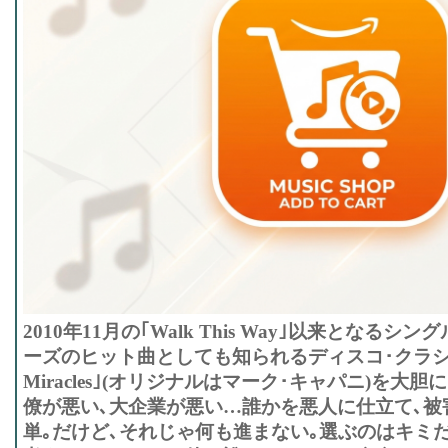
2010年11月の｢Walk This Way｣以来となるシ
ーズのヒット曲としても知られるディスコ･クラシック｢I 
Miracles｣(オリジナルはマーク･キャパニ)を大
僚が悪い､大企業が悪い…誰かを悪人に仕立て､被
単｡だけど､それじゃ何も進まない｡選ぶのはキミだ