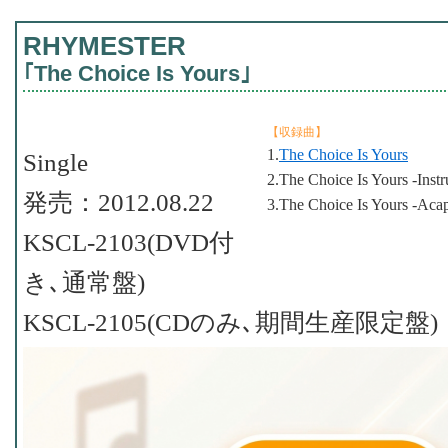
RHYMESTER
｢The Choice Is Yours｣
【収録曲】
1.
The Choice Is Yours
Single
2.The Choice Is Yours -Inst
発売：2012.08.22
3.The Choice Is Yours -Acap
KSCL-2103(DVD付
き､通常盤)
KSCL-2105(CDのみ､期間生産限定盤)