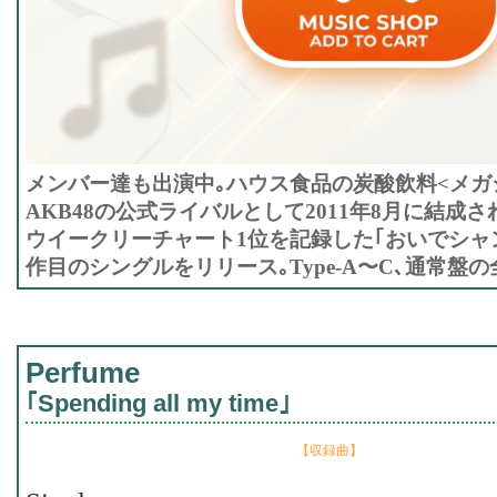
メンバー達も出演中｡ハウス食品の炭酸飲料<メガ
AKB48の公式ライバルとして2011年8月に結成さ
ウイークリーチャート1位を記録した｢おいでシャン
作目のシングルをリリース｡Type-A〜C､通常盤の全
Perfume
｢Spending all my time｣
【収録曲】