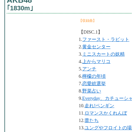
AKB48
｢1830m｣
【収録曲】
【DISC.1】
1.
ファースト・ラビット
2.
黄金センター
3.
ミニスカートの妖精
4.
上からマリコ
5.
アンチ
6.
檸檬の年頃
7.
恋愛総選挙
8.
野菜占い
9.
Everyday、カチューシ
10.
走れ!ペンギン
11.
ロマンスかくれんぼ
12.
蕾たち
13.
ユングやフロイトの場