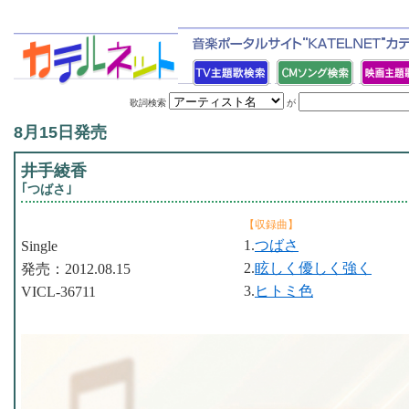
歌詞検索
が
8月15日発売
井手綾香
｢つばさ｣
【収録曲】
1.
つばさ
Single
2.
眩しく優しく強く
発売：2012.08.15
3.
ヒトミ色
VICL-36711