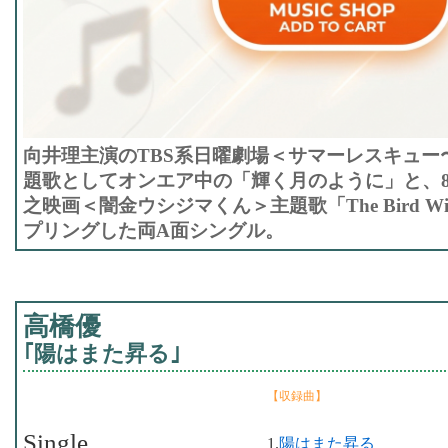
向井理主演のTBS系日曜劇場＜サマーレスキュー
題歌としてオンエア中の「輝く月のように」と、8
之映画＜闇金ウシジマくん＞主題歌「The Bird With
プリングした両A面シングル。
高橋優
｢陽はまた昇る｣
【収録曲】
Single
1.
陽はまた昇る