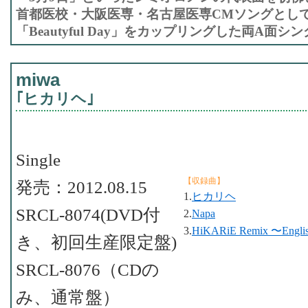
首都医校・大阪医専・名古屋医専CMソングとし
「Beautyful Day」をカップリングした両A面シ
miwa
｢ヒカリヘ｣
Single
【収録曲】
発売：2012.08.15
1.
ヒカリヘ
SRCL-8074(DVD付
2.
Napa
3.
HiKARiE Remix 〜Englis
き、初回生産限定盤)
SRCL-8076（CDの
み、通常盤）