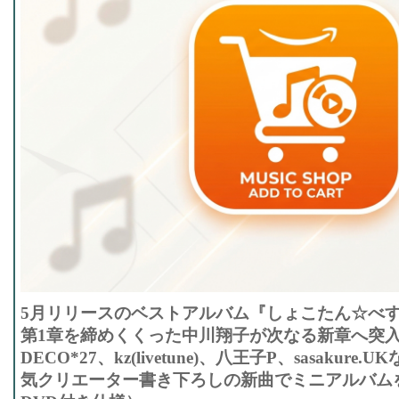
5月リリースのベストアルバム『しょこたん☆べすと―
第1章を締めくくった中川翔子が次なる新章へ突
DECO*27、kz(livetune)、八王子P、sasakur
気クリエーター書き下ろしの新曲でミニアルバム