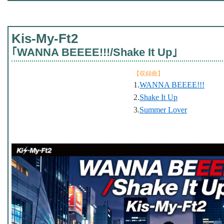
Kis-My-Ft2
｢WANNA BEEEE!!!/Shake It Up｣
【収録曲】
1.
WANNA BEEEE!!!
2.
Shake It Up
3.
Summer Lover