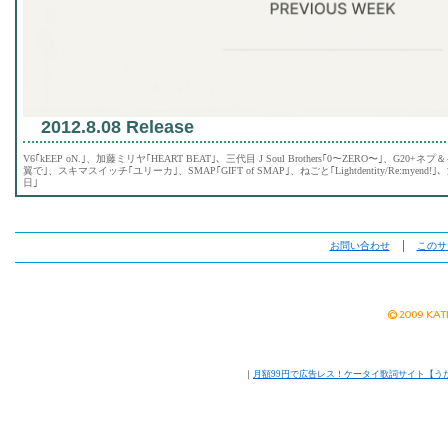
2012.8.08 Release
V6｢kEEP oN.｣、加藤ミリヤ｢HEART BEAT｣、三代目 J Soul Brothers｢0〜ZERO〜｣、G2
翼で｣、スキマスイッチ｢ユリーカ｣、SMAP｢GIFT of SMAP｣、ねごと｢Lightdentity/Re:my
日｣
お問い合わせ
│
このサ
｜
月額99円で広告レス！ケータイ歌詞サイト【う