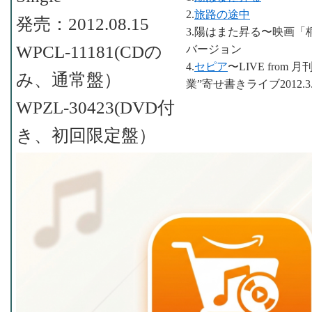
2.
旅路の途中
発売：2012.08.15
3.陽はまた昇る〜映画
WPCL-11181(CDの
バージョン
4.
セピア
〜LIVE from
み、通常盤）
業”寄せ書きライブ2012.3.
WPZL-30423(DVD付
き、初回限定盤）