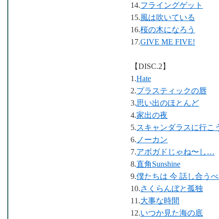
14.
フライングゲット
15.
風は吹いている
16.
桜の木になろう
17.
GIVE ME FIVE!
【DISC.2】
1.
Hate
2.
プラスティックの唇
3.
思い出のほとんど
4.
家出の夜
5.
スキャンダラスに行こ
6.
ノーカン
7.
アボガドじゃね〜し…
8.
直角Sunshine
9.
僕たちは 今 話し合う
10.
さくらんぼと孤独
11.
大事な時間
12.
いつか見た海の底