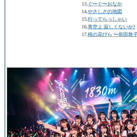
13.
ぐ〜ぐ〜おなか
14.
やさしさの地図
15.
行ってらっしゃい
16.
青空よ 寂しくないか?
17.
桜の花びら 〜前田敦子 so