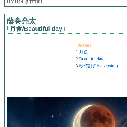
DVD付き仕様）
藤巻亮太
｢月食/Beautiful day｣
【収録曲】
1.
月食
2.
Beautiful day
3.
砂時計(Live version)