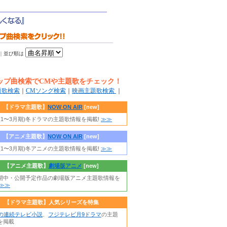
｜
並び順は
ップ曲検索でCMや主題歌をチェック！
題歌検索
｜
CMソング検索
｜
映画主題歌検索
｜
【ドラマ主題歌】
NOW ON AIR
[new]
年(1〜3月期)冬ドラマの主題歌情報を掲載!
≫≫
【アニメ主題歌】
NOW ON AIR
[new]
年(1〜3月期)冬アニメの主題歌情報を掲載!
≫≫
【アニメ主題歌】
劇場版アニメ
[new]
開中・公開予定作品の劇場版アニメ主題歌情報を
≫≫
【ドラマ主題歌】人気シリーズを特集
朝の連続テレビ小説
、
フジテレビ月9ドラマ
の主題
を掲載