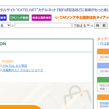
が
を
タイア
ION
｜
TV主
2013
【収録曲】
1.
それでは､また明日
2.
冷蔵庫のろくでもないジョーク
2013
現在公
掲載！
NHK
歌情報