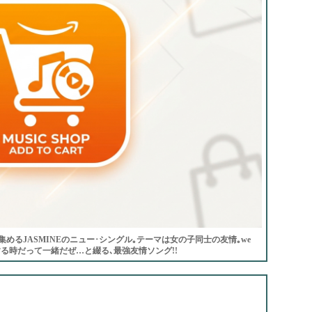
るJASMINEのニュー･シングル｡テーマは女の子同士の友情｡we
ケガをする時だって一緒だぜ…と綴る､最強友情ソング!!