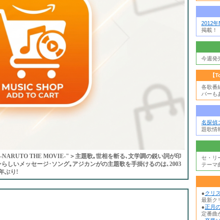
2012
掲載！
今週発
【T
各歌番
バーも
名探偵
題歌情
JA -NARUTO THE MOVIE-"＞主題歌｡世相を斬る､文学調の鋭い詞が印
セ・リ
らしいメッセージ･ソング｡アジカンが
の主題歌を手掛けるのは､2003
テーマ
年ぶり!
●
クリ
最新ク
●
正月の
定番曲か