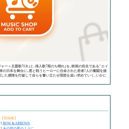
ジャー＞主題歌｢ER｣と､挿入歌｢雨のち晴れ｣を､映画の役名である"エイ
来の日本を舞台に､悪と戦うヒーローに任命された若者7人の奮闘を描
屈した感情を打破して自らを奮い立たせ理想を追い求めていく､いかに
【収録曲】
1.
BOW & ARROWS
2.
あの空の星のように…