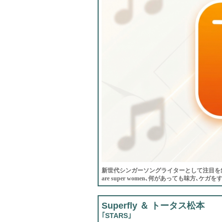
新世代シンガーソングライターとして注目を集め
are super women､何があっても味方､
Superfly ＆ トータス松本
｢STARS｣