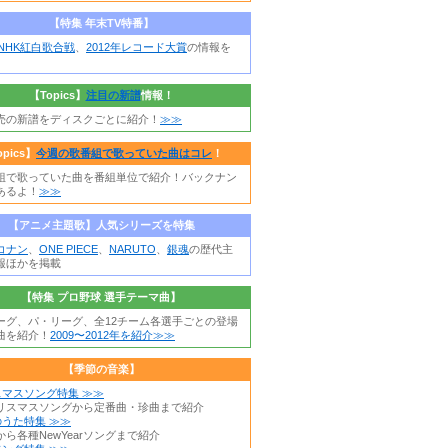
【特集 年末TV特番】
年NHK紅白歌合戦
、
2012年レコード大賞
の情報を
【Topics】
注目の新譜
情報！
売の新譜をディスクごとに紹介！
≫≫
opics】
今週の歌番組で歌っていた曲はコレ
！
組で歌っていた曲を番組単位で紹介！バックナン
あるよ！
≫≫
【アニメ主題歌】人気シリーズを特集
コナン
、
ONE PIECE
、
NARUTO
、
銀魂
の歴代主
報ほかを掲載
【特集 プロ野球 選手テーマ曲】
ーグ、パ・リーグ、全12チーム各選手ごとの登場
曲を紹介！
2009〜2012年を紹介≫≫
【季節の音楽】
スマスソング特集 ≫≫
リスマスソングから定番曲・珍曲まで紹介
うた特集 ≫≫
ら各種NewYearソングまで紹介