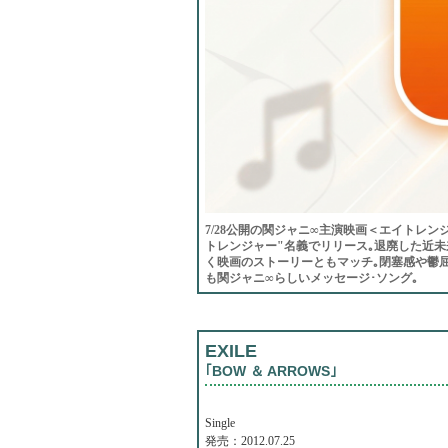
7/28公開の関ジャニ∞主演映画＜エイトレン
トレンジャー"名義でリリース｡退廃した近未
く映画のストーリーともマッチ｡閉塞感や鬱
も関ジャニ∞らしいメッセージ･ソング｡
EXILE
｢BOW ＆ ARROWS｣
Single
発売：2012.07.25