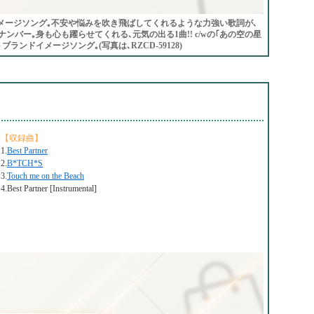
ドイメージソング｡不安や悩みを吹き飛ばしてくれるような力強い歌詞が､
バー｡身も心も躍らせてくれる､元気の出る1曲!! c/wの｢あの空の星
ブランドイメージソング｡(写真は､RZCD-59128)
【収録曲】
1.
Best Partner
2.
B*TCH*S
3.
Touch me on the Beach
4.Best Partner [Instrumental]