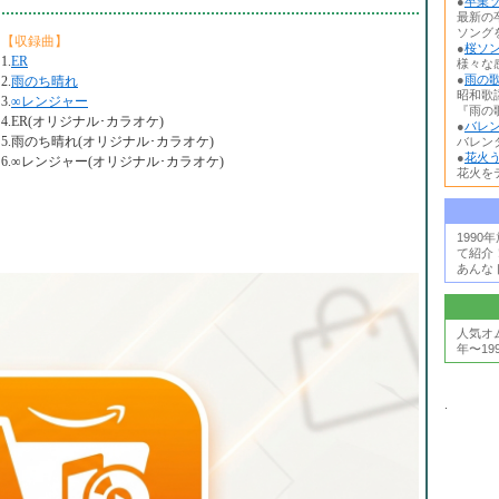
●
卒業ソ
最新の
ソング
【収録曲】
●
桜ソン
1.
ER
様々な
●
雨の歌
2.
雨のち晴れ
昭和歌
3.
∞レンジャー
『雨の歌
4.ER(オリジナル･カラオケ)
●
バレン
5.雨のち晴れ(オリジナル･カラオケ)
バレン
●
花火う
6.∞レンジャー(オリジナル･カラオケ)
花火を
199
て紹介
あんな
人気オ
年〜19
.