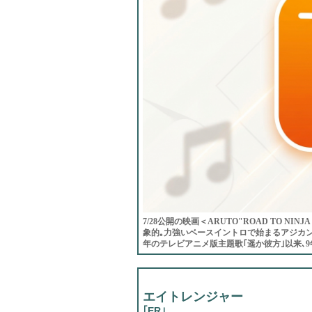
7/28公開の映画＜ARUTO"ROAD TO NIN
象的｡力強いベースイントロで始まるアジカン
年のテレビアニメ版主題歌｢遥か彼方｣以来､9
エイトレンジャー
｢ER｣