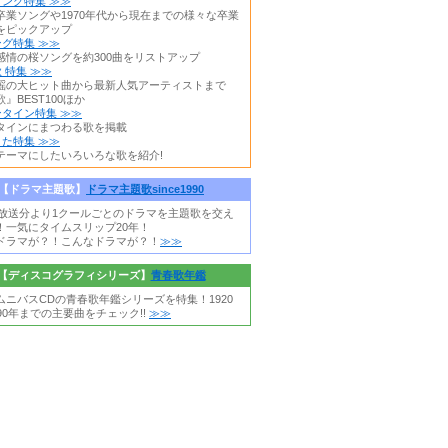
ング特集 ≫≫
卒業ソングや1970年代から現在までの様々な卒業
をピックアップ
グ特集 ≫≫
感情の桜ソングを約300曲をリストアップ
 特集 ≫≫
謡の大ヒット曲から最新人気アーティストまで
』BEST100ほか
タイン特集 ≫≫
タインにまつわる歌を掲載
た特集 ≫≫
テーマにしたいろいろな歌を紹介!
【ドラマ主題歌】
ドラマ主題歌since1990
0年放送分より1クールごとのドラマを主題歌を交え
！一気にタイムスリップ20年！
ドラマが？！こんなドラマが？！
≫≫
【ディスコグラフィシリーズ】
青春歌年鑑
ムニバスCDの青春歌年鑑シリーズを特集！1920
90年までの主要曲をチェック!!
≫≫