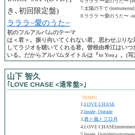
6.ラララ 〜愛のうた〜 (instr
7.太陽の下で (instrumental
き､初回限定盤)
8.ラララ 〜愛のうた〜 -nissen, 
ラララ~愛のうた~
初のフルアルバムのテーマ
は＜君＞。振り向いてくれない君。思わせぶりな
してラジオを聴いてくれる君。曽根由希江はいつ
いる。だからアルバムタイトルは『to You』。(
山下 智久
｢LOVE CHASE <通常盤>｣
【収録曲】
1.
LOVE CHASE
2.
Inside, Outside
3.
君と風と三日月
4.LOVE CHASE(instrument
5.Inside, Outside(instrument