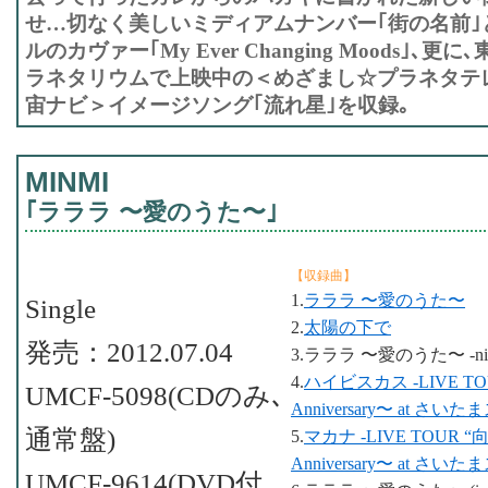
せ…切なく美しいミディアムナンバー｢街の名前｣
ルのカヴァー｢My Ever Changing Moods｣､
ラネタリウムで上映中の＜めざまし☆プラネタテ
宙ナビ＞イメージソング｢流れ星｣を収録｡
MINMI
｢ラララ 〜愛のうた〜｣
【収録曲】
1.
ラララ 〜愛のうた〜
Single
2.
太陽の下で
発売：2012.07.04
3.ラララ 〜愛のうた〜 -nissen
4.
ハイビスカス -LIVE TOUR
UMCF-5098(CDのみ､
Anniversary〜 at 
通常盤)
5.
マカナ -LIVE TOUR “向日
Anniversary〜 at 
UMCF-9614(DVD付