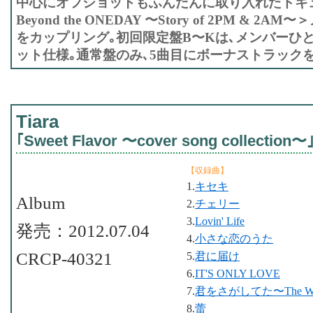
中心にオフショットもふんだんに取り入れたドキ
Beyond the ONEDAY 〜Story of 2PM & 
をカップリング｡初回限定盤B〜Kは､メンバーひ
ット仕様｡通常盤のみ､5曲目にボーナストラックを
Tiara
｢Sweet Flavor 〜cover song collection〜
【収録曲】
1.
キセキ
Album
2.
チェリー
3.
Lovin' Life
発売：2012.07.04
4.
小さな恋のうた
CRCP-40321
5.
君に届け
6.
IT'S ONLY LOVE
7.
君をさがしてた〜The Wed
8.
蕾