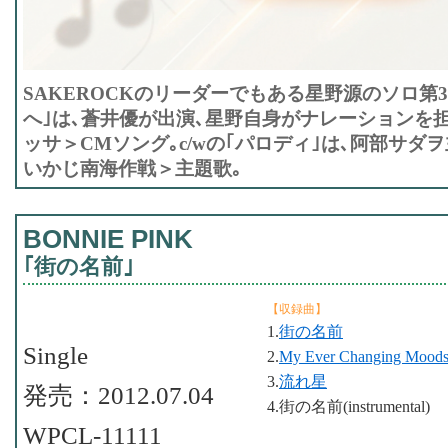
SAKEROCKのリーダーでもある星野源のソロ第
へ｣は､蒼井優が出演､星野自身がナレーションを
ッサ＞CMソング｡c/wの｢パロディ｣は､阿部サダ
いかじ南海作戦＞主題歌｡
BONNIE PINK
｢街の名前｣
【収録曲】
1.
街の名前
Single
2.
My Ever Changing Mood
3.
流れ星
発売：2012.07.04
4.街の名前(instrumental)
WPCL-11111