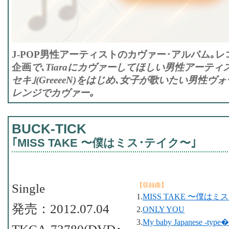
J-POP男性アーティストのカヴァー･アルバム｡レコチ
企画
で､Tiaraにカヴァーしてほしい男性アーテ
セキ｣(GreeeeN)をはじめ､女子が歌いたい男性
レンジでカヴァー｡
BUCK-TICK
｢MISS TAKE 〜僕はミス･テイク〜｣
Single
【収録曲】
1.
MISS TAKE 〜僕はミ
発売：2012.07.04
2.
ONLY YOU
3.
My baby Japanese -type