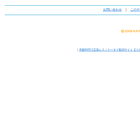
お問い合わせ
│
このサ
｜
月額99円で広告レス！ケータイ歌詞サイト【う