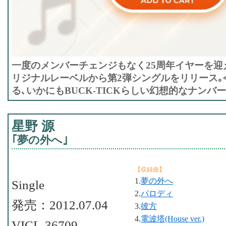
一度のメンバーチェンジもなく25周年イヤーを迎えた
リジナルレーベル
から第2弾シングルをリリース｡
る､いかにもBUCK-TICKらしい幻想的なナンバー
星野 源
｢夢の外へ｣
【収録曲】
1.
夢の外へ
Single
2.
パロディ
発売：2012.07.04
3.
彼方
4.
電波塔(House ver.)
VICL-36709