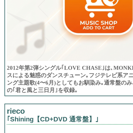
2012年第2弾シングル｢LOVE CHASE｣は､MON
スによる魅惑のダンスチューン｡フジテレビ系アニ
ング主題歌(4〜6月)としてもお馴染み｡通常盤のみ
の｢君と風と三日月｣を収録｡
rieco
｢Shining【CD+DVD 通常盤】｣