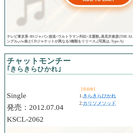
テレビ東京系･BSジャパン放送<ウルトラマン列伝>主題歌｡高見沢俊彦(THE ALFE
ングル｡c/w曲とCDジャケットが異なる3種類をリリース｡(写真は､Type-A)
チャットモンチー
｢きらきらひかれ｣
【収録曲】
Single
1.
きらきらひかれ
2.
カリソメソッド
発売：2012.07.04
KSCL-2062