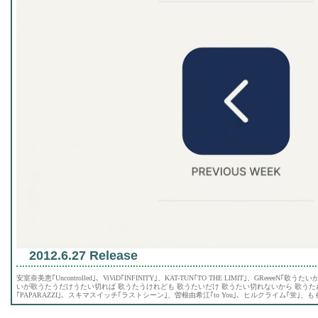
2012.6.27 Release
安室奈美恵｢Uncontrolled｣、ViViD｢INFINITY｣、KAT-TUN｢TO THE LIMIT｣、GReee
いが歌うたうだけうたい切れば 歌うたうけれども 歌うたいだけ 歌うたい切れないから 歌うたわぬ!?｣、C
｢PAPARAZZI｣、スキマスイッチ｢ラストシーン｣、曽根由希江｢to You｣、ヒルクライム｢蛍｣、