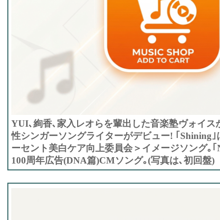
YUI､絢香､家入レオらを輩出した音楽塾ヴォイス
性シンガーソングライターがデビュー! ｢Shinin
ーセント美白ケア向上委員会＞イメージソング｡｢N
100周年広告(DNA篇)CMソング｡(写真は､初回盤)