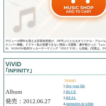
デビュー20周年を迎える安室奈美恵が、2年半ぶりとなるオリジナル・アルバ
ナンバー満載。ドラマ＜私が恋愛できない理由＞主題歌・劇中歌だった「Love Story」「Si
や、WOWOW欧州サッカーテーマソング「ONLY YOU」も収録。(写真は、DV
ViViD
｢INFINITY｣
【収録曲】
1.
live your life
Album
2.
BLUE
3.
REAL
発売：2012.06.27
4.
memories in white