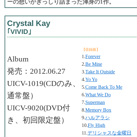
ーの想いがぎっしり詰まった渾身の1作。
Crystal Kay
｢VIVID｣
【収録曲】
1.
Forever
Album
2.
Be Mine
発売：2012.06.27
3.
Take It Outside
4.
Yo Yo
UICV-1019(CDのみ、
5.
Come Back To Me
通常盤）
6.
What We Do
7.
Superman
UICV-9020(DVD付
8.
Memory Box
9.
ハルアラシ
き、初回限定盤）
10.
Fly High
11.
デリシャスな金曜日