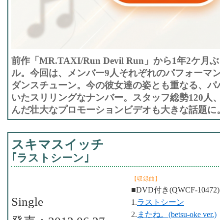
前作「MR.TAXI/Run Devil Run」から1年
ル。今回は、メンバー9人それぞれのパフォーマ
ダンスチューン。今の彼女達の姿とも重なる、パ
いたスリリングなナンバー。スタッフ総勢120人、
んだ壮大なプロモーションビデオも大きな話題に
スキマスイッチ
｢ラストシーン｣
【収録曲】
■DVD付き(QWCF-10472
Single
1.
ラストシーン
2.
またね。(betsu-oke ver.)