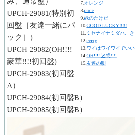
み、通常盤）
7.
オレンジ
8.
pride
UPCH-29081(特別初
9.
緑のたけだ
回盤［友達一緒にパ
10.
GOOD LUCKY!!!!!
11.
ミセナイナミダハ、き
ック］)
12.
every
UPCH-29082(OH!!!!
13.
ワイはワイワイでいい
14.
OH!!!! 迷惑!!!!
豪華!!!!初回盤)
15.
友達の唄
UPCH-29083(初回盤
A）
UPCH-29084(初回盤B）
UPCH-29085(初回盤B）