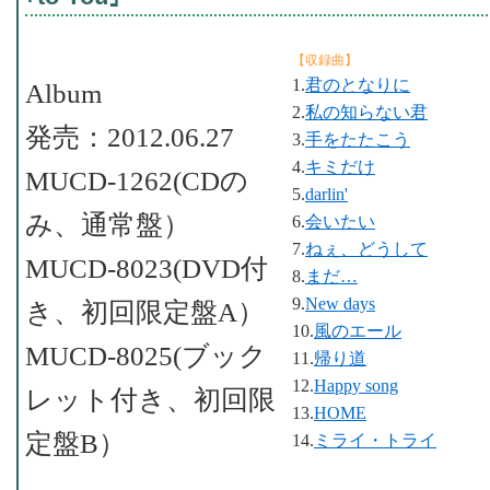
【収録曲】
1.
君のとなりに
Album
2.
私の知らない君
発売：2012.06.27
3.
手をたたこう
4.
キミだけ
MUCD-1262(CDの
5.
darlin'
み、通常盤）
6.
会いたい
7.
ねぇ、どうして
MUCD-8023(DVD付
8.
まだ…
9.
New days
き、初回限定盤A）
10.
風のエール
MUCD-8025(ブック
11.
帰り道
12.
Happy song
レット付き、初回限
13.
HOME
定盤B）
14.
ミライ・トライ