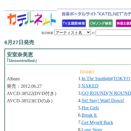
歌詞検索
が
6月27日発売
安室奈美恵
｢Uncontrolled｣
【収録曲】
1.
In The Spotlight(TOKYO
Album
2.
NAKED
発売：2012.06.27
3.
GO ROUND('N ROUND
AVCD-38522(DVD付き）
4.
Sit! Stay! Wait! Down!
AVCD-38523(CDのみ）
5.
Hot Girls
6.
Break It
7.
Get Myself Back
8.
Love Story