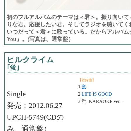
初のフルアルバムのテーマは＜君＞。振り向いて
りな君。応援したい君。そしてラジオを聴いてく
いつだって＜君＞に歌っている。だからアルバムタ
You』。(写真は、通常盤）
ヒルクライム
｢蛍｣
【収録曲】
1.
蛍
Single
2.
LIFE IS GOOD
3.蛍 -KARAOKE ver.-
発売：2012.06.27
UPCH-5749(CDの
み、通常盤）