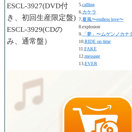
ESCL-3927(DVD付
5.
calling
6.
カケラ
き、初回生産限定盤)
7.
夏風〜endless love〜
8.explosion
ESCL-3929(CDの
9.
「夢」〜ムゲンノカナ
み、通常盤）
10.
RIDE on time
11.
FAKE
12.
message
13.
EVER