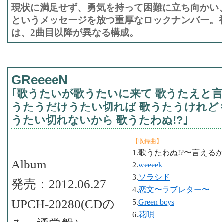
現状に満足せず、勇気を持って困難に立ち向かい
というメッセージを放つ重厚なロックナンバー。
は、2曲目以降が異なる構成。
GReeeeN
｢歌うたいが歌うたいに来て 歌うたえと言
うたうだけうたい切れば 歌うたうけれども
うたい切れないから 歌うたわぬ!?｣
【収録曲】
1.歌うたわぬ!?〜言える
Album
2.
weeeek
3.
ソラシド
発売：2012.06.27
4.
恋文〜ラブレター〜
UPCH-20280(CDの
5.
Green boys
6.
花唄