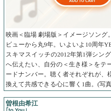
映画＜臨場 劇場版＞イメージソング。
ビューから丸9年。いよいよ10周年Y
スキマスイッチの2012年第1弾シン
へ伝えたい、自分の＜生き様＞をテ
ードナンバー。聴く者それぞれが、
換えて共感できる心に響く1曲。(写
曽根由希江
｢to You｣