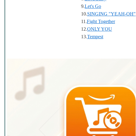
9.
Let's Go
10.
SINGING "YEAH-OH"
11.
Fight Together
12.
ONLY YOU
13.
Tempest