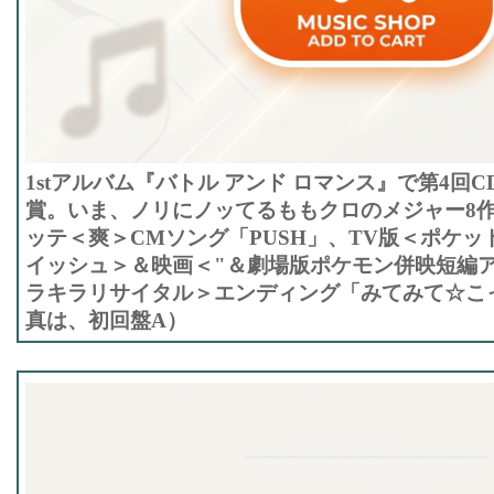
1stアルバム『バトル アンド ロマンス』で第4回
賞。いま、ノリにノッてるももクロのメジャー8
ッテ＜爽＞CMソング「PUSH」、TV版＜ポケッ
イッシュ＞＆映画＜"＆劇場版ポケモン併映短編
ラキラリサイタル＞エンディング「みてみて☆こ
真は、初回盤A）