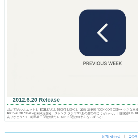
2012.6.20 Release
aiko｢時のシルエット｣、EXILE｢ALL NIGHT LONG｣、加藤 清史郎｢GON GON GON〜 小さな王様 
KREVA｢OH YEAH(初回限定盤)｣、ジャンク フジヤマ｢あの空の向こうがわへ｣、田原俊彦｢Mr.BIG｣、B
ありがとう〜｣、前田敦子｢君は僕だ｣、MISIA｢恋は終わらないずっと｣
お問い合わせ
│
このサ