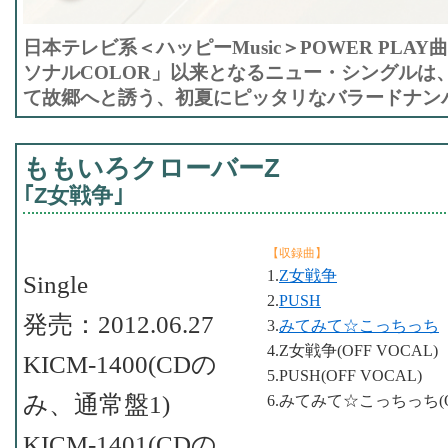
日本テレビ系＜ハッピーMusic＞POWER PLAY
ソナルCOLOR」以来となるニュー・シングルは
て故郷へと誘う、初夏にピッタリなバラードナン
ももいろクローバーZ
｢Z女戦争｣
【収録曲】
1.
Z女戦争
Single
2.
PUSH
発売：2012.06.27
3.
みてみて☆こっちっち
4.Z女戦争(OFF VOCAL)
KICM-1400(CDの
5.PUSH(OFF VOCAL)
み、通常盤1)
6.みてみて☆こっちっち(OF
KICM-1401(CDの