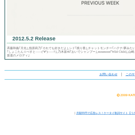
2012.5.2 Release
斉藤和義｢月光｣,指原莉乃｢それでも好きだよ｣,シド｢残り香｣,チャットモンチー｢ハテナ/夢みた
｢しょこたん☆べすと――(°∀°)――!!｣,乃木坂46｢おいでシャンプー｣,moumoon｢Wild Child｣
坂道のメロディ｣
お問い合わせ
│
このサ
｜
月額99円で広告レス！ケータイ歌詞サイト【う