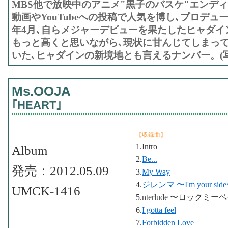
MBS他で放映中のアニメ"黒子のバスケ"エンデ
動画やYouTubeへの投稿で人気を博し､プロデ
年4月､自らメジャーデビューを果たしたヒャダイ
もっと高くと思いながら､現状に甘んじてしまっ
いた､ヒャダインの新境地とも言えるナンバー。(写
Ms.OOJA
｢HEART｣
【収録曲】
1.Intro
Album
2.
Be...
発売：2012.05.09
3.
My Way
4.
ジレンマ 〜I'm your sid
UMCK-1416
5.nterlude 〜ロックミ
6.
I gotta feel
7.
Forbidden Love