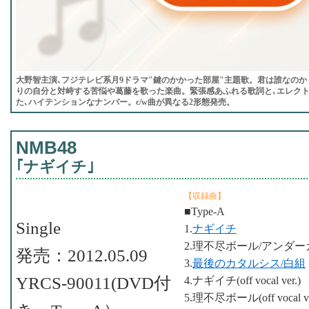
大野智主演､フジテレビ系月9ドラマ"鍵のかかった部屋"主題歌。君は誰なのか
りの自分と対峙する苦悩や葛藤を歌った楽曲。緊張感あふれる歌詞と､エレク
た､ハイテンションなナンバー。c/w曲が異なる2形態発売。
NMB48
｢ナギイチ｣
【収録曲】
■Type-A
Single
1.
ナギイチ
2.理不尽ボール/アンダ
発売：2012.05.09
3.
最後のカタルシス/白組
YRCS-90011(DVD付
4.ナギイチ(off vocal ver.)
5.理不尽ボール(off voca