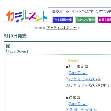
歌詞検索
が
5月9日発売
嵐
｢Face Down｣
【収録曲】
■初回限定盤
1.
Face Down
2.
ひとりじゃないさ
3.ひとりじゃないさ(オリ
■通常盤
1.
Face Down
2.
目指した未来へ