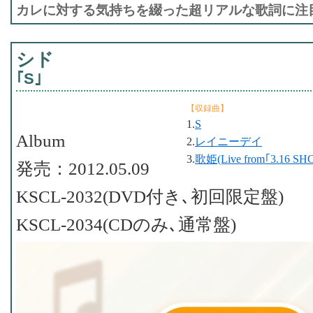
カレに対する気持ちを綴った超リアルな歌詞に注目
シド
｢S｣
【収録曲】
1.
S
Album
2.
レイニーデイ
3.
歌姫(Live from｢3.16 SH
発売：2012.05.09
KSCL-2032(DVD付き､初回限定盤)
KSCL-2034(CDのみ､通常盤)