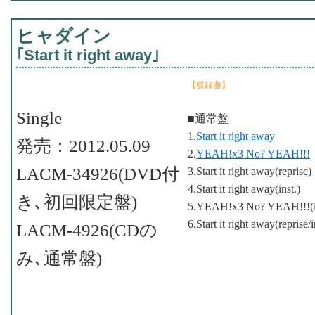
ヒャダイン
｢Start it right away｣
【収録曲】
Single
■通常盤
1.
Start it right away
発売：2012.05.09
2.
YEAH!x3 No? YEAH!!!
LACM-34926(DVD付
3.Start it right away(reprise)
4.Start it right away(inst.)
き､初回限定盤)
5.YEAH!x3 No? YEAH!!!(in
6.Start it right away(reprise/i
LACM-4926(CDの
み､通常盤)