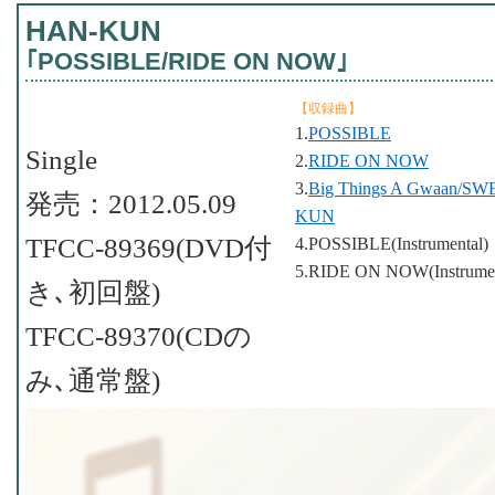
HAN-KUN
｢POSSIBLE/RIDE ON NOW｣
【収録曲】
1.
POSSIBLE
Single
2.
RIDE ON NOW
3.
Big Things A Gwaan/SW
発売：2012.05.09
KUN
TFCC-89369(DVD付
4.POSSIBLE(Instrumental)
5.RIDE ON NOW(Instrumen
き､初回盤)
TFCC-89370(CDの
み､通常盤)