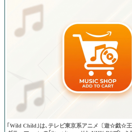
｢Wild Child｣は､テレビ東京系アニメ〔遊☆戯☆