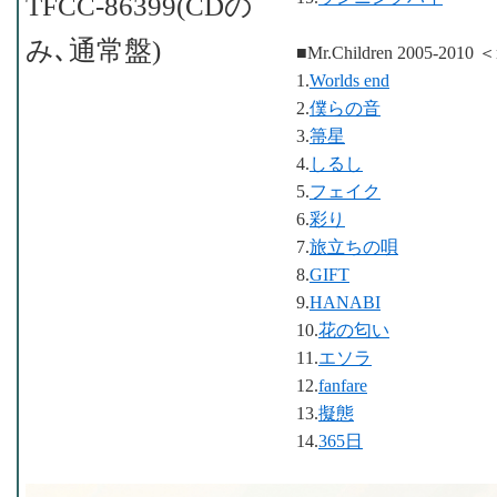
TFCC-86399(CDの
み､通常盤)
■Mr.Children 2005-2010
1.
Worlds end
2.
僕らの音
3.
箒星
4.
しるし
5.
フェイク
6.
彩り
7.
旅立ちの唄
8.
GIFT
9.
HANABI
10.
花の匂い
11.
エソラ
12.
fanfare
13.
擬態
14.
365日