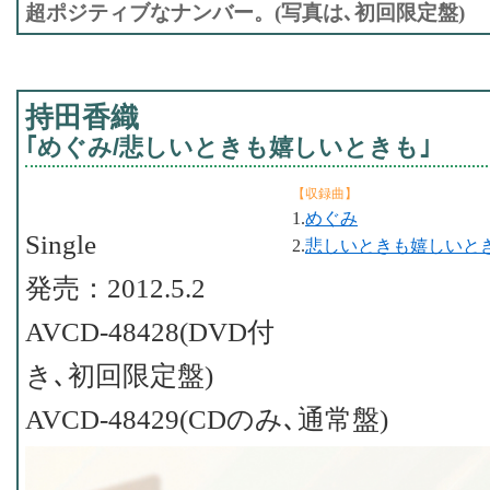
超ポジティブなナンバー。(写真は､初回限定盤)
持田香織
｢めぐみ/悲しいときも嬉しいときも｣
【収録曲】
1.
めぐみ
Single
2.
悲しいときも嬉しいと
発売：2012.5.2
AVCD-48428(DVD付
き､初回限定盤)
AVCD-48429(CDのみ､通常盤)