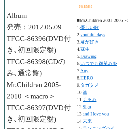
【収録曲】
Album
■Mr.Children 2001-2005 
発売：2012.05.09
1.
優しい歌
2.
youthful days
TFCC-86396(DVD付
3.
君が好き
き､初回限定盤)
4.
蘇生
5.
Drawing
TFCC-86398(CDの
6.
いつでも微笑みを
7.
Any
み､通常盤)
8.
HERO
Mr.Children 2005-
9.
タガタメ
10.
掌
2010 ＜macro＞
11.
くるみ
TFCC-86397(DVD付
12.
Sign
13.
and I love you
き､初回限定盤)
14.
未来
15.
ランニングハイ