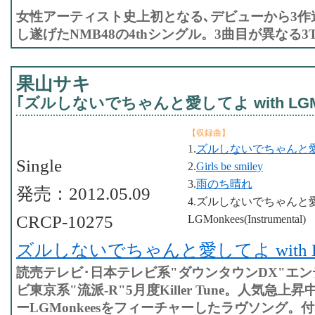
女性アーティスト史上初となる､デビューから3作
し遂げたNMB48の4thシングル。3曲目が異なる3T
果山サキ
｢ズルしないでちゃんと愛してよ with LGMo
【収録曲】
1.
ズルしないでちゃんと愛してよ
Single
2.
Girls be smiley
3.
雨のち晴れ
発売：2012.05.09
4.ズルしないでちゃんと愛し
CRCP-10275
LGMonkees(Instrumental)
ズルしないでちゃんと愛してよ with LG
読売テレビ･日本テレビ系"ダウンタウンDX"エ
ビ東京系"流派-R"5月度Killer Tune。人気急上
ーLGMonkeesをフィーチャーしたラヴソング