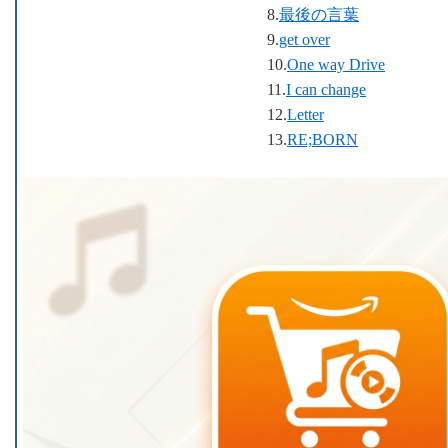
8.
最後の言葉
9.
get over
10.
One way Drive
11.
I can change
12.
Letter
13.
RE;BORN