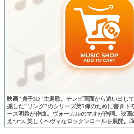
映画"貞子3D"主題歌。テレビ画面から這い出し
撼した"リング"のシリーズ第5弾のために書き下
ース明希が作曲。ヴォーカルのマオが作詞。映画
えつつ､美しくヘヴィなロックンロールを展開。(写