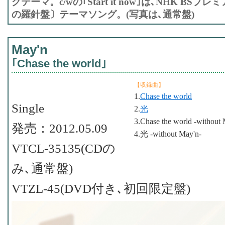
グテーマ。c/wの｢Start it now｣は､NHK B
の羅針盤〕テーマソング。(写真は､通常盤)
May'n
｢Chase the world｣
【収録曲】
1.
Chase the world
Single
2.
光
3.Chase the world -without 
発売：2012.05.09
4.光 -without May'n-
VTCL-35135(CDの
み､通常盤)
VTZL-45(DVD付き､初回限定盤)