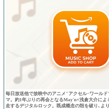
毎日放送他で放映中のアニメ"アクセル･ワールド
マ。約1年ぶりの再会となるMay'n×浅倉大介に
走するデジタルロック。既成概念の殻を破り､よ