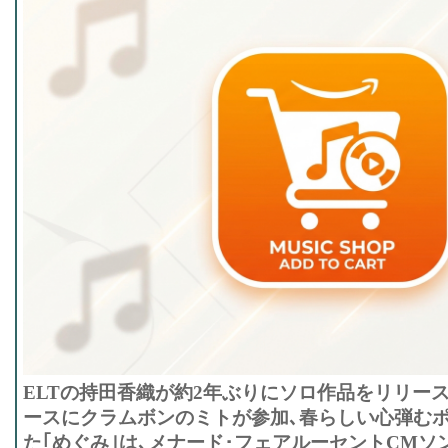
ELTの持田香織が約2年ぶりにソロ作品をリリー
ースにクラムボンのミトが参加､春らしい心弾む
た｢めぐみ｣は､メナード･フェアルーセントCMソ