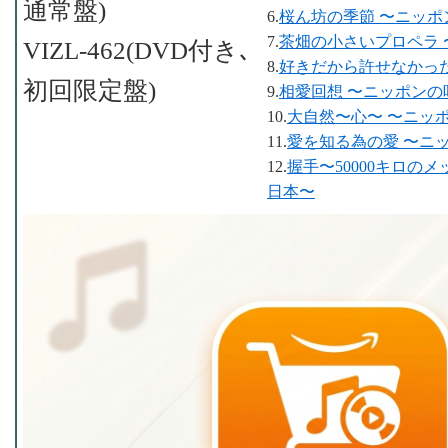
通常盤)
6.
桜ん坊の季節 〜ニッポ
7.
茶畑の小さいプロペラ 
VIZL-462(DVD付き､
8.
好きだから許せなかった
初回限定盤)
9.
相愛回想 〜ニッポンの
10.
大自然〜心〜 〜ニッ
11.
愛を知る為の愛 〜ニ
12.
握手〜50000キロの
日本〜