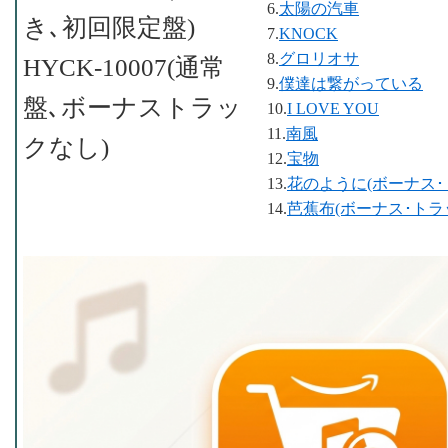
6.
太陽の汽車
き､初回限定盤)
7.
KNOCK
8.
グロリオサ
HYCK-10007(通常
9.
僕達は繋がっている
盤､ボーナストラッ
10.
I LOVE YOU
11.
南風
クなし)
12.
宝物
13.
花のように(ボーナス･
14.
芭蕉布(ボーナス･トラ