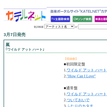
歌詞検索
が
3月7日発売
嵐
｢ワイルド アット ハート｣
【収録曲】
■初回限定盤
1.
ワイルド アット ハート
2.
"How Can I Love"
■通常盤
1.
ワイルド アット ハート
2.
ついておいで
3.
ふたりのカタチ