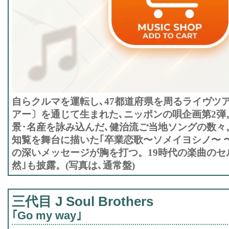
自らクルマを運転し､47都道府県を周るライヴツ
アー〕を通じて生まれた､ニッポンの唄企画第2弾
景･名産を詠み込んだ､健治流ご当地ソングの数々
知覧を舞台に描いた｢卒業恋歌〜ソメイヨシノ〜 〜
の深いメッセージが胸を打つ。19時代の楽曲のセ
然｣も披露。(写真は､通常盤)
三代目 J Soul Brothers
｢Go my way｣