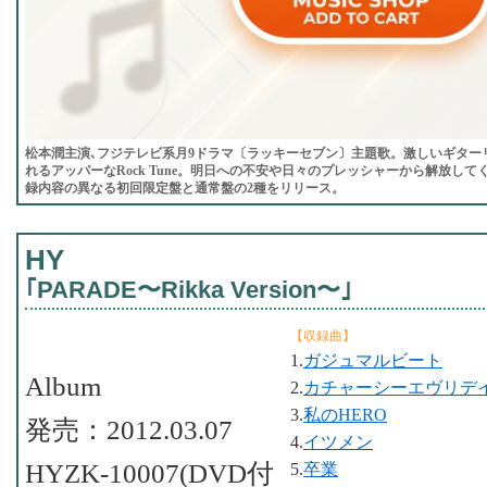
松本潤主演､フジテレビ系月9ドラマ〔ラッキーセブン〕主題歌。激しいギター
れるアッパーなRock Tune。明日への不安や日々のプレッシャーから解放し
録内容の異なる初回限定盤と通常盤の2種をリリース。
HY
｢PARADE〜Rikka Version〜｣
【収録曲】
1.
ガジュマルビート
Album
2.
カチャーシーエヴリデ
3.
私のHERO
発売：2012.03.07
4.
イツメン
HYZK-10007(DVD付
5.
卒業