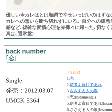
優しい今カレはとは順調で幸せいっぱいのはずな
カレへの想いを断ち切れずにいる。自分への嫌悪
感など､複雑な愛情心理を赤裸々に綴った､切なく
真は､通常盤)
back number
｢恋｣
【収録曲】
1.
恋
Single
2.
信者よ盲目であれ
発売：2012.03.07
3.
ささえる人の歌
4.恋(Instrumental)
UMCK-5364
5.信者よ盲目であれ(Instrume
6.ささえる人の歌(Instrumen