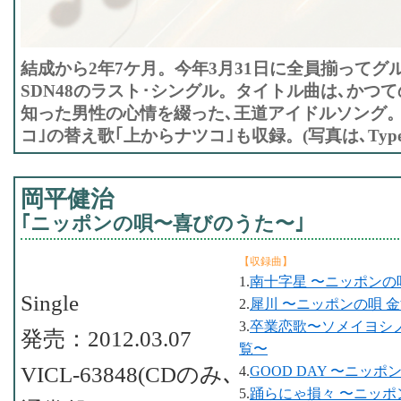
結成から2年7ケ月。今年3月31日に全員揃ってグ
SDN48のラスト･シングル。タイトル曲は､かつ
知った男性の心情を綴った､王道アイドルソング。A
コ｣の替え歌｢上からナツコ｣も収録。(写真は､Type-
岡平健治
｢ニッポンの唄〜喜びのうた〜｣
【収録曲】
1.
南十字星 〜ニッポンの
Single
2.
犀川 〜ニッポンの唄 
3.
卒業恋歌〜ソメイヨシノ
発売：2012.03.07
覧〜
VICL-63848(CDのみ､
4.
GOOD DAY 〜ニッポ
5.
踊らにゃ損々 〜ニッポ