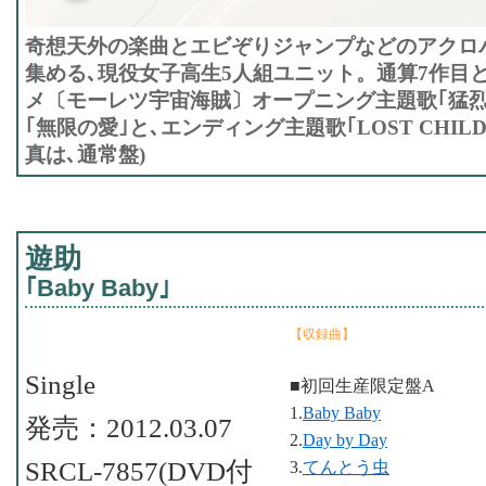
奇想天外の楽曲とエビぞりジャンプなどのアクロ
集める､現役女子高生5人組ユニット。通算7作目
メ〔モーレツ宇宙海賊〕オープニング主題歌｢猛烈
｢無限の愛｣と､エンディング主題歌｢LOST CHIL
真は､通常盤)
遊助
｢Baby Baby｣
【収録曲】
Single
■初回生産限定盤A
1.
Baby Baby
発売：2012.03.07
2.
Day by Day
SRCL-7857(DVD付
3.
てんとう虫