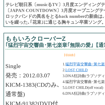
テレビ朝日系〔musicるTV〕3月度エンディン
〔JAPAN COUNTDOWN〕3月度オープニング
ロックバンドの異名をとるback numberの新曲
いを綴った､｢花束｣に通じる胸キュン卒業ソング
ももいろクローバーZ
｢猛烈宇宙交響曲･第七楽章｢無限の愛｣【通
【収録曲】
1.
猛烈宇宙交響曲･第七楽
Single
2.
LOST CHILD
発売：2012.03.07
3.DNA狂詩曲(ラプソディ
4.猛烈宇宙交響曲･第七楽章｢無
KICM-1383(CDのみ､
5.LOST CHILD(off vocal)
通常盤)
6.DNA狂詩曲(ラプソディ)(of
KICM-91382(DVD付