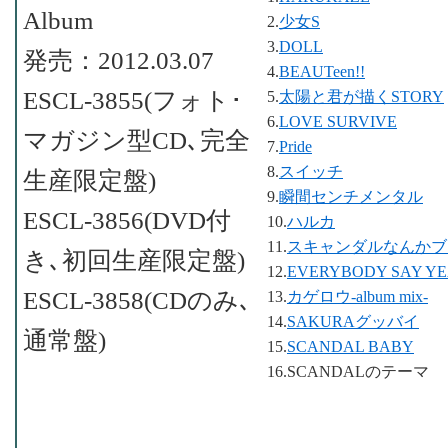
Album
2.
少女S
3.
DOLL
発売：2012.03.07
4.
BEAUTeen!!
ESCL-3855(フォト･
5.
太陽と君が描くSTORY
6.
LOVE SURVIVE
マガジン型CD､完全
7.
Pride
8.
スイッチ
生産限定盤)
9.
瞬間センチメンタル
ESCL-3856(DVD付
10.
ハルカ
11.
スキャンダルなんかブ
き､初回生産限定盤)
12.
EVERYBODY SAY YE
ESCL-3858(CDのみ､
13.
カゲロウ-album mix-
14.
SAKURAグッバイ
通常盤)
15.
SCANDAL BABY
16.SCANDALのテーマ