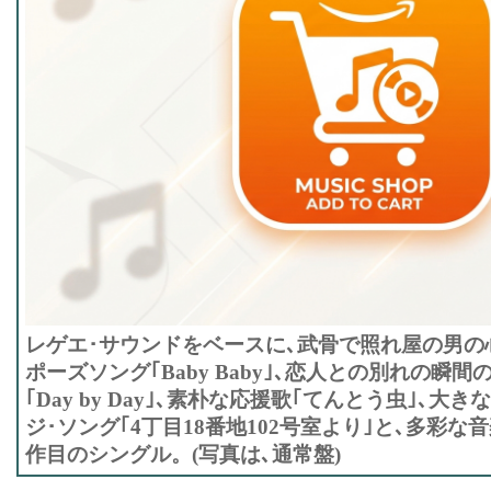
レゲエ･サウンドをベースに､武骨で照れ屋の男の
ポーズソング｢Baby Baby｣､恋人との別れの瞬
｢Day by Day｣､素朴な応援歌｢てんとう虫｣､
ジ･ソング｢4丁目18番地102号室より｣と､多彩な
作目のシングル。(写真は､通常盤)