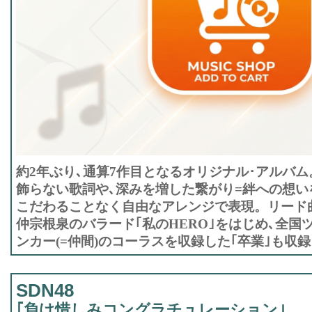
約2年ぶり､通算7作目となるオリジナル･アルバム
飾らない歌詞や､深みを増した繋がり=絆への想い
こだわることなく自由なアレンジで表現。リード曲
仲宗根泉のバラード｢私のHERO｣をはじめ､全国
ンカー(=仲間)のコーラスを収録した｢卒業｣も収録
SDN48
｢負け惜しみコングラチュレーション｣