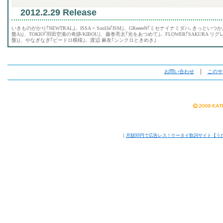
2012.2.29 Release
いきものがかり｢NEWTRAL｣、ISSA × SoulJa｢ISM｣、GReeeeN｢ミセナイナミダハ､きっといつか｣、T-ARA
盤A)｣、TOKIO｢羽田空港の奇跡/KIBOU｣、藤巻亮太｢光をあつめて｣、FLOWER｢SAKURA リグレ
盤)｣、やなぎなぎ｢ビードロ模様｣、渡辺 麻友｢シンクロときめき｣
お問い合わせ
│
このサ
｜
月額99円で広告レス！ケータイ歌詞サイト【う