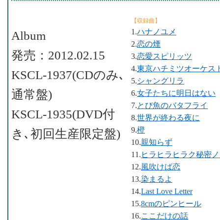
【収録曲】
1.
ハナノユメ
Album
2.
恋の煙
発売：2012.02.15
3.
恋愛スピリッツ
4.
東京ハチミツオーケス
KSCL-1937(CDのみ､
5.
シャングリラ
通常盤)
6.
女子たちに明日はない
7.
とび魚のバタフライ
KSCL-1935(DVD付
8.
世界が終わる夜に
9.
橙
き､初回生産限定盤)
10.
親知らず
11.
ヒラヒラヒラク秘密ノ
12.
風吹けば恋
13.
染まるよ
14.
Last Love Letter
15.
8cmのピンヒール
16.
ここだけの話