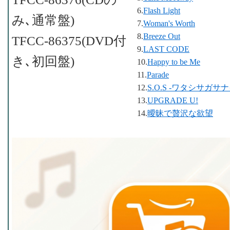
6.
Flash Light
み､通常盤)
7.
Woman's Worth
8.
Breeze Out
TFCC-86375(DVD付
9.
LAST CODE
き､初回盤)
10.
Happy to be Me
11.
Parade
12.
S.O.S -ワタシサガサ
13.
UPGRADE U!
14.
曖昧で贅沢な欲望