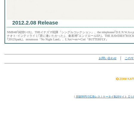
2012.2.08 Release
NMB48｢純情U-19｣、THEイナズマ戦隊『シングルコレクション』、the telephones｢D.E.N.W.
ナオト･インティライミ｢君に逢いたかった｣、秦基博｢エンドロールEP｣、THE BAWDIES｢ROCK
｢2012Spark｣、moumoon『No Night Land』、L'Arc〜en〜Ciel『BUTTERFLY』
お問い合わせ
│
このサ
｜
月額99円で広告レス！ケータイ歌詞サイト【う