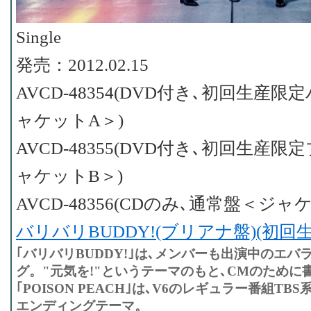
Single
発売：2012.02.15
AVCD-48354(DVD付き､初回生産
ャケットA＞)
AVCD-48355(DVD付き､初回生産
ャケットB＞)
AVCD-48356(CDのみ､通常盤＜ジャ
バリバリBUDDY!(ブリアナ盤)(初回
｢バリバリBUDDY!｣は､メンバーも出演中のエバ
グ。"元気を!"というテーマのもと､CMのために
｢POISON PEACH｣は､V6のレギュラー番組TB
エンディングテーマ。