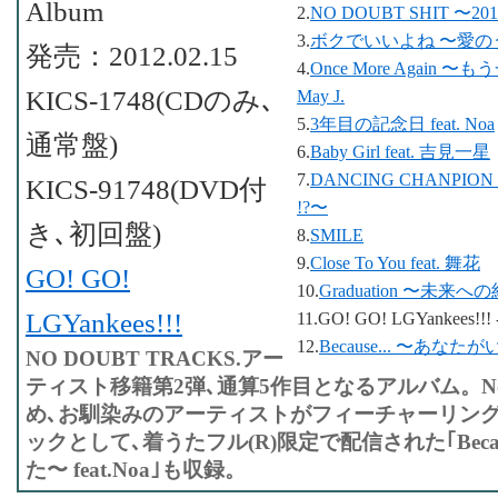
Album
2.
NO DOUBT SHIT 〜2012
3.
ボクでいいよね 〜愛のうた〜 
発売：2012.02.15
4.
Once More Again 〜
KICS-1748(CDのみ､
May J.
5.
3年目の記念日 feat. Noa
通常盤)
6.
Baby Girl feat. 吉見一星
7.
DANCING CHANP
KICS-91748(DVD付
!?〜
き､初回盤)
8.
SMILE
9.
Close To You feat. 舞花
GO! GO!
10.
Graduation 〜未来への約
LGYankees!!!
11.GO! GO! LGYankees!!! 
12.
Because... 〜あなたがいた
NO DOUBT TRACKS.アー
ティスト移籍第2弾､通算5作目となるアルバム。Noa､
め､お馴染みのアーティストがフィーチャーリング
ックとして､着うたフル(R)限定で配信された｢Becau
た〜 feat.Noa｣も収録。