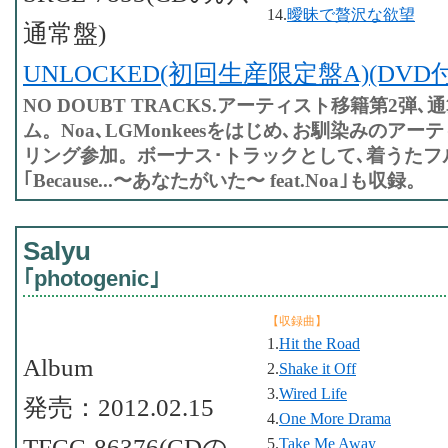
14.
曖昧で贅沢な欲望
通常盤)
UNLOCKED(初回生産限定盤A)(DVD付
NO DOUBT TRACKS.アーティスト移籍第2弾
ム。Noa､LGMonkeesをはじめ､お馴染みのア
リング参加。ボーナス･トラックとして､着うたフル
｢Because...〜あなたがいた〜 feat.Noa｣も収録。
Salyu
｢photogenic｣
【収録曲】
1.
Hit the Road
Album
2.
Shake it Off
3.
Wired Life
発売：2012.02.15
4.
One More Drama
TFCC-86376(CDの
5.
Take Me Away