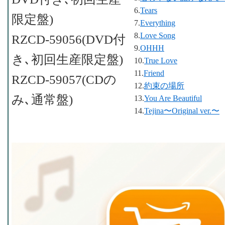
6.
Tears
限定盤)
7.
Everything
8.
Love Song
RZCD-59056(DVD付
9.
OHHH
き､初回生産限定盤)
10.
True Love
11.
Friend
RZCD-59057(CDの
12.
約束の場所
み､通常盤)
13.
You Are Beautiful
14.
Tejina〜Original ver.〜