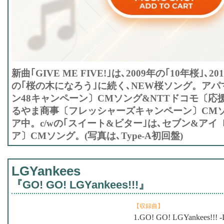
新曲｢GIVE ME FIVE!｣は､2009年の｢10年桜｣､2
の｢桜の木になろう｣に続く､NEW桜ソング。ア
ン48キャンペーン〕CMソング&NTTドコモ〔応
るやま商事〔フレッシャーズキャンペーン〕CM
ア中。c/wの｢スイート&ビター｣は､セブン&ア
ア〕CMソング。(写真は､Type-A初回盤)
LGYankees
『GO! GO! LGYankees!!!』
【収録曲】
1.GO! GO! LGYankees!!! -I