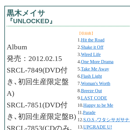
黒木メイサ
『UNLOCKED』
【収録曲】
1.
Hit the Road
Album
2.
Shake it Off
3.
Wired Life
発売：2012.02.15
4.
One More Drama
SRCL-7849(DVD付
5.
Take Me Away
6.
Flash Light
き､初回生産限定盤
7.
Woman's Worth
8.
Breeze Out
A)
9.
LAST CODE
SRCL-7851(DVD付
10.
Happy to be Me
11.
Parade
き､初回生産限定盤B)
12.
S.O.S -ワタシサガサ
SRCL-7853(CDのみ､
13.
UPGRADE U!