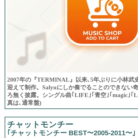
2007年の『TERMINAL』以来､5年ぶりに小林
迎えて制作。Salyuにしか奏でることのできない
ろ無く披露。シングル曲｢LIFE｣｢青空｣｢magic｣｢Li
真は､通常盤)
チャットモンチー
｢チャットモンチー BEST〜2005-2011〜｣