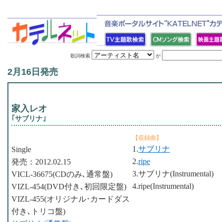
歌詞検索
が
2月16日発売
家入レオ
｢サブリナ｣
【収録曲】
1.
サブリナ
Single
2.
ripe
発売：2012.02.15
3.サブリナ(Instrumental)
VICL-36675(CDのみ､通常盤)
4.ripe(Instrumental)
VIZL-454(DVD付き､初回限定盤)
VIZL-455(オリジナル･カードダス
付き､トリコ盤)