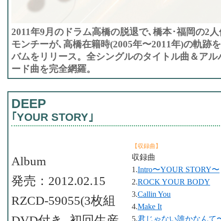
2011年9月のドラム高橋の脱退で､橋本･福岡の2
モンチーが､高橋在籍時(2005年〜2011年)の軌
バムをリリース。全シングルのタイトル曲＆アル
ード曲を完全網羅。
DEEP
｢YOUR STORY｣
【収録曲】
収録曲
Album
1.
Intro〜YOUR STORY〜
発売：2012.02.15
2.
ROCK YOUR BODY
3.
Callin You
RZCD-59055(3枚組
4.
Make It
DVD付き､初回生産
5.
君じゃない誰かなんて〜Te