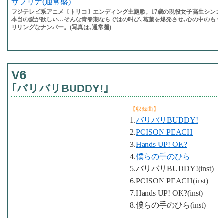
サブリナ(通常盤)
フジテレビ系アニメ〔トリコ〕エンディング主題歌。17歳の現役女子高生シン
本当の愛が欲しい…そんな青春期ならではの叫び､葛藤を爆発させ､心の中のも
リリングなナンバー。(写真は､通常盤)
V6
｢バリバリBUDDY!｣
【収録曲】
1.
バリバリBUDDY!
2.
POISON PEACH
3.
Hands UP! OK?
4.
僕らの手のひら
5.バリバリBUDDY!(inst)
6.POISON PEACH(inst)
7.Hands UP! OK?(inst)
8.僕らの手のひら(inst)