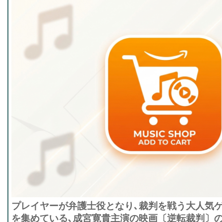
プレイヤーが弁護士役となり､裁判を戦う大人気
を集めている､成宮寛貴主演の映画〔逆転裁判〕