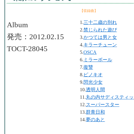
【収録曲】
1.
三十二歳の別れ
Album
2.
禁じられた遊び
発売：2012.02.15
3.
かつては男と女
4.
キラーチューン
TOCT-28045
5.
OSCA
6.
ミラーボール
7.
復讐
8.
ピノキオ
9.
閃光少女
10.
透明人間
11.
丸の内サディスティッ
12.
スーパースター
13.
群青日和
14.
夢のあと