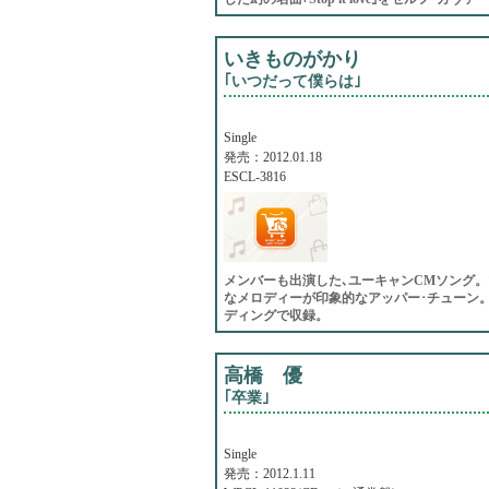
いきものがかり
｢いつだって僕らは｣
Single
発売：2012.01.18
ESCL-3816
メンバーも出演した､ユーキャンCMソング
なメロディーが印象的なアッパー･チューン。
ディングで収録。
高橋 優
｢卒業｣
Single
発売：2012.1.11