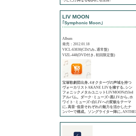
LIV MOON
｢Symphonic Moon｣
Album
発売：2012.01.18
VICL-63830(CDのみ､通常盤)
VIZL-448(DVD付き､初回限定盤)
宝塚歌劇団出身､4オクターヴの声域を持つ
ヴォーカリストAKANE LIVを擁する､シン
フォニックメタルユニットLIVMOONの3rd
アルバム。ダーク･ミューズ=黒LIVから､ホ
ワイト･ミューズ=白LIVへの変貌をテーマ
に､高音･低音それぞれの魅力を活かしたナ
ンバーで構成。ソングライター陣に､ANTHE