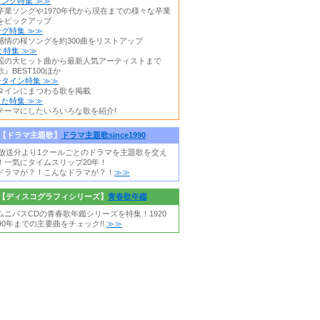
ング特集 ≫≫
卒業ソングや1970年代から現在までの様々な卒業
をピックアップ
グ特集 ≫≫
感情の桜ソングを約300曲をリストアップ
 特集 ≫≫
謡の大ヒット曲から最新人気アーティストまで
』BEST100ほか
タイン特集 ≫≫
タインにまつわる歌を掲載
た特集 ≫≫
テーマにしたいろいろな歌を紹介!
【ドラマ主題歌】
ドラマ主題歌since1990
0年放送分より1クールごとのドラマを主題歌を交え
！一気にタイムスリップ20年！
ドラマが？！こんなドラマが？！
≫≫
【ディスコグラフィシリーズ】
青春歌年鑑
ムニバスCDの青春歌年鑑シリーズを特集！1920
90年までの主要曲をチェック!!
≫≫