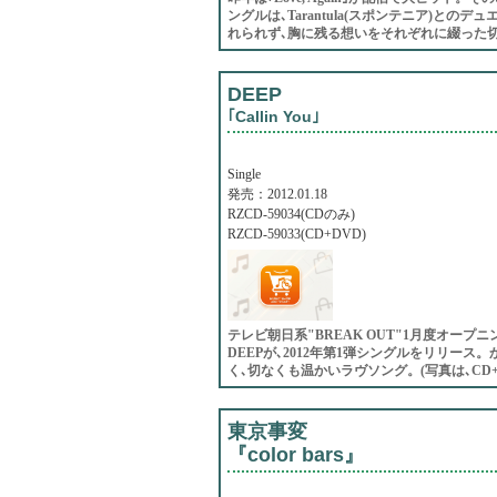
ングルは､Tarantula(スポンテニア)と
れられず､胸に残る想いをそれぞれに綴った
DEEP
｢Callin You｣
Single
発売：2012.01.18
RZCD-59034(CDのみ)
RZCD-59033(CD+DVD)
テレビ朝日系"BREAK OUT"1月度オー
DEEPが､2012年第1弾シングルをリリー
く､切なくも温かいラヴソング。(写真は､CD+
東京事変
『color bars』