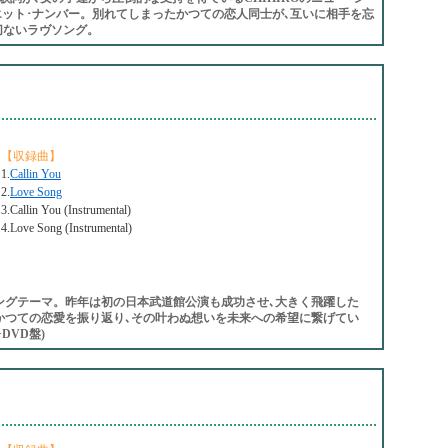
のデュエット･ナンバー。別れてしまったかつての恋人同士が､互いに相手を忘
切ないラヴソング。
【収録曲】
1.
Callin You
2.
Love Song
3.Callin You (Instrumental)
4.Love Song (Instrumental)
プニングテーマ。昨年は初の日本武道館公演も成功させ､大きく飛躍した
ス。かつての恋愛を振り返り､その叶わぬ想いを未来への希望に繋げてい
DVD盤)