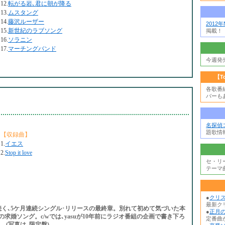
12.
転がる岩､君に朝が降る
13.
ムスタング
14.
藤沢ルーザー
2012
15.
新世紀のラブソング
掲載！
16.
ソラニン
17.
マーチングバンド
今週発
【T
各歌番
バーも
名探偵
題歌情
【収録曲】
1.
イエス
2.
Stop it love
セ・リ
テーマ
●
クリ
最新ク
S｣に続く､5ケ月連続シングル･リリースの最終章。別れて初めて気づいた本
●
正月の
求婚ソング。c/wでは､yasuが10年前にラジオ番組の企画で書き下ろ
定番曲か
ァー。(写真は､限定盤)