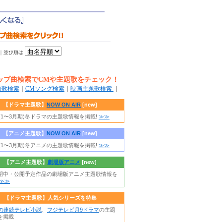
｜
並び順は
ップ曲検索でCMや主題歌をチェック！
題歌検索
｜
CMソング検索
｜
映画主題歌検索
｜
【ドラマ主題歌】
NOW ON AIR
[new]
年(1〜3月期)冬ドラマの主題歌情報を掲載!
≫≫
【アニメ主題歌】
NOW ON AIR
[new]
年(1〜3月期)冬アニメの主題歌情報を掲載!
≫≫
【アニメ主題歌】
劇場版アニメ
[new]
開中・公開予定作品の劇場版アニメ主題歌情報を
≫≫
【ドラマ主題歌】人気シリーズを特集
朝の連続テレビ小説
、
フジテレビ月9ドラマ
の主題
を掲載