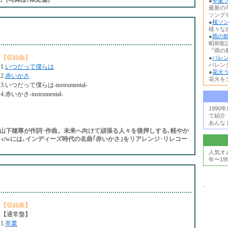
●
卒業ソ
最新の
ソング
●
桜ソン
様々な
●
雨の歌
昭和歌
『雨の歌
【収録曲】
●
バレン
バレン
1.
いつだって僕らは
●
花火う
2.
赤いかさ
花火を
3.いつだって僕らは-instrumental-
4.赤いかさ-instrumental-
199
て紹介
あんな
。山下穂尊が作詞･作曲。未来へ向けて頑張る人々を後押しする､軽やか
c/wには､インディーズ時代の名曲｢赤いかさ｣をリアレンジ･リレコー
人気オ
年〜19
.
【収録曲】
【通常盤】
1.
卒業