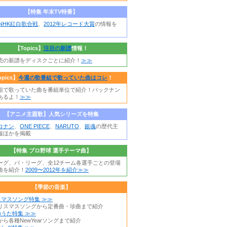
【特集 年末TV特番】
年NHK紅白歌合戦
、
2012年レコード大賞
の情報を
【Topics】
注目の新譜
情報！
売の新譜をディスクごとに紹介！
≫≫
opics】
今週の歌番組で歌っていた曲はコレ
！
組で歌っていた曲を番組単位で紹介！バックナン
あるよ！
≫≫
【アニメ主題歌】人気シリーズを特集
コナン
、
ONE PIECE
、
NARUTO
、
銀魂
の歴代主
報ほかを掲載
【特集 プロ野球 選手テーマ曲】
ーグ、パ・リーグ、全12チーム各選手ごとの登場
曲を紹介！
2009〜2012年を紹介≫≫
【季節の音楽】
スマスソング特集 ≫≫
リスマスソングから定番曲・珍曲まで紹介
うた特集 ≫≫
ら各種NewYearソングまで紹介