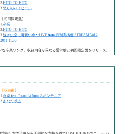
2.
HITO-TO-HITO
3.
怒りのハイヒール
【初回限定盤】
1.
卒業
2.
HITO-TO-HITO
3.
泣き虫空に可愛い傘〜LIVE from 月刊高橋優 STREAM Vol.2
2011.11.30
ル"な卒業ソング。収録内容が異なる通常盤と初回限定盤をリリース。
【収録曲】
1.
永遠 feat. Tarantula from スポンテニア
2.
あなた以上
。その歌詞が､女の子達から圧倒的な支持を得ているCHIHIROのニュー･シ