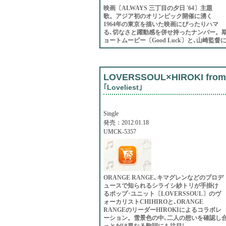
映画〔ALWAYS 三丁目の夕日 '64〕主題
歌。アジア初のオリンピック開催に湧く
1964年の東京を描いた映画にぴったりハマ
る､切なさと躍動感を併せ持ったナンバー。期
ョートムービー〔Good Luck〕と､山崎
LOVERSSOUL×HIROKI fro
｢Loveliest｣
Single
発売：2012.01.18
UMCK-5357
ORANGE RANGE､キマグレンなどのプロデ
ュースで知られるシライシ紗トリが手掛け
るポップ･ユニット〔LOVERSSOUL〕のヴ
ォーカリストCHIHIROと､ORANGE
RANGEのリーダーHIROKIによるコラボレ
ーション。雪景色の中､二人の想いを確認し合
っとだけ異なる歌詞にも注目!