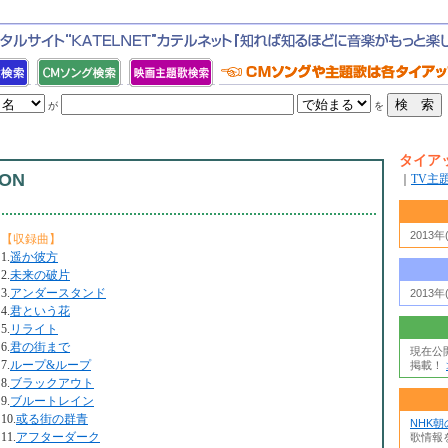
が
を
タイア
ION
｜
TV主
2013
【収録曲】
1.
遥か彼方
2.
未来の破片
3.
アンダースタンド
2013
4.
君という花
5.
リライト
6.
君の街まで
現在公
7.
ループ&ループ
掲載！
8.
ブラックアウト
9.
ブルートレイン
10.
或る街の群青
NHK
11.
アフターダーク
歌情報