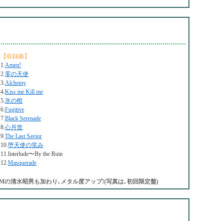
【収録曲】
1.
Amen!
2.
零の天使
3.
Alchemy
4.
Kiss me Kill me
5.
氷の棺
6.
Fugitive
7.
Black Serenade
8.
心月世
9.
The Last Savior
10.
堕天使の笑み
11.Interlude〜By the Ruin
12.
Masquerade
Mの清水昭男も加わり､メタル度アップ!(写真は､初回限定盤)