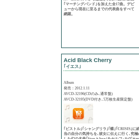
｢マーチングバンド｣を加えた全17曲。デビ
ューから現在に至るまでの代表曲をすべて
網羅。
Acid Black Cherry
｢イエス｣
Album
発売：2012.1.11
AVCD-32196(CDのみ､通常盤)
AVCD-32195(DVD付き､5万枚生産限定盤)
｢ピストル｣｢シャングリラ｣｢蝶｣｢CRISI
当の自分の気持ちを､彼女に伝えに行く､究極の
した幻の名曲｢Stop it love｣をセルフ･カヴ