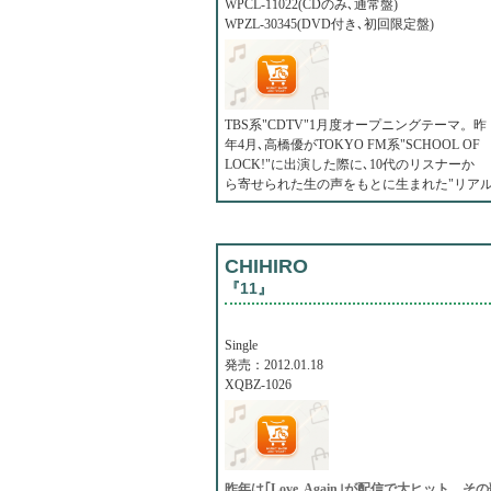
WPCL-11022(CDのみ､通常盤)
WPZL-30345(DVD付き､初回限定盤)
TBS系"CDTV"1月度オープニングテーマ。昨
年4月､高橋優がTOKYO FM系"SCHOOL OF
LOCK!"に出演した際に､10代のリスナーか
ら寄せられた生の声をもとに生まれた"リア
CHIHIRO
『11』
Single
発売：2012.01.18
XQBZ-1026
昨年は｢Love, Again｣が配信で大ヒット