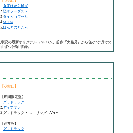
【収録曲】
1.
今夜はから騒ぎ
2.
怪ホラーダスト
3.
タイムカプセル
4.
sa_i_ta
5.
ほんとのところ
京事変の最新オリジナル･アルバム。前作『大発見』から僅か7ケ月での
1曲ずつ計5曲収録。
【収録曲】
【期間限定盤】
1.
グッドラック
2.
ディアマン
3.グッドラック 〜ストリングスVer.〜
【通常盤】
1.
グッドラック