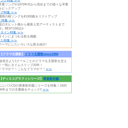
ング特集 ≫≫
卒業ソングや1970年代から現在までの様々な卒業
をピックアップ
グ特集 ≫≫
感情の桜ソングを約300曲をリストアップ
 特集 ≫≫
謡の大ヒット曲から最新人気アーティストまで
』BEST100ほか
タイン特集 ≫≫
タインにまつわる歌を掲載
た特集 ≫≫
テーマにしたいろいろな歌を紹介!
【ドラマ主題歌】
ドラマ主題歌since1990
0年放送分より1クールごとのドラマを主題歌を交え
！一気にタイムスリップ20年！
ドラマが？！こんなドラマが？！
≫≫
【ディスコグラフィシリーズ】
青春歌年鑑
ムニバスCDの青春歌年鑑シリーズを特集！1920
90年までの主要曲をチェック!!
≫≫