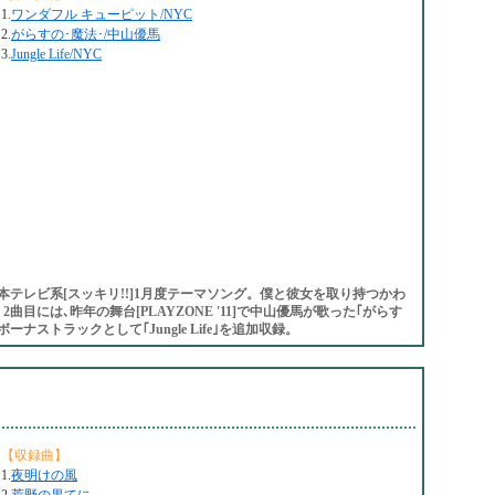
1.
ワンダフル キューピット/NYC
2.
がらすの･魔法･/中山優馬
3.
Jungle Life/NYC
日本テレビ系[スッキリ!!]1月度テーマソング。僕と彼女を取り持つかわ
目には､昨年の舞台[PLAYZONE '11]で中山優馬が歌った｢がらす
ナストラックとして｢Jungle Life｣を追加収録。
【収録曲】
1.
夜明けの風