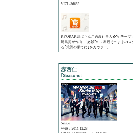
VICL-36662
KYORAKU[ぱちんこ必殺仕事人�W]テ
尾昌晃が作曲。"必殺"の世界観そのままのス
る｢荒野の果てに｣をカヴァー。
赤西仁
｢Seasons｣
Single
発売：2011.12.28