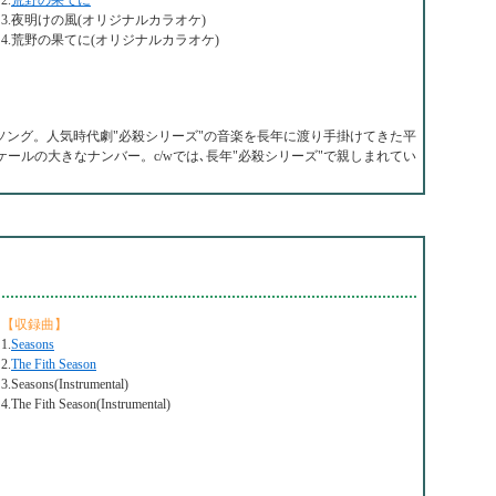
2.
荒野の果てに
3.夜明けの風(オリジナルカラオケ)
4.荒野の果てに(オリジナルカラオケ)
ーマソング。人気時代劇"必殺シリーズ"の音楽を長年に渡り手掛けてきた平
ケールの大きなナンバー。c/wでは､長年"必殺シリーズ"で親しまれてい
【収録曲】
1.
Seasons
2.
The Fith Season
3.Seasons(Instrumental)
4.The Fith Season(Instrumental)