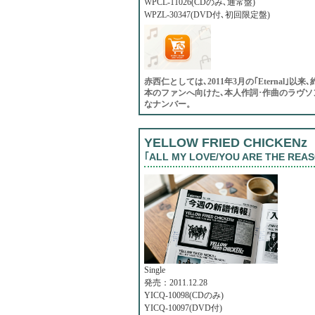
WPCL-11026(CDのみ､通常盤)
WPZL-30347(DVD付､初回限定盤)
赤西仁としては､2011年3月の｢Eterna
本のファンへ向けた､本人作詞･作曲のラヴソ
なナンバー。
YELLOW FRIED CHICKENz
｢ALL MY LOVE/YOU ARE THE REA
Single
発売：2011.12.28
YICQ-10098(CDのみ)
YICQ-10097(DVD付)