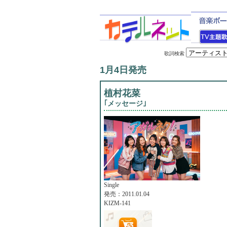
歌詞検索
1月4日発売
植村花菜
｢メッセージ｣
Single
発売：2011.01.04
KIZM-141