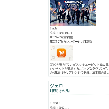
Single
発売：2011.01.04
JECN-274(通常盤)
JECN-273(カレンダー付､初回盤)
NYCが歌う｢ワンダフル キューピット｣は､
いいペットが登場する､ポップなラヴソング。2曲
の･魔法･｣をリアレンジで収録。通常盤のみ､ボー
ジェロ
｢夜明けの風｣
SINGLE
発売：2012.1.1