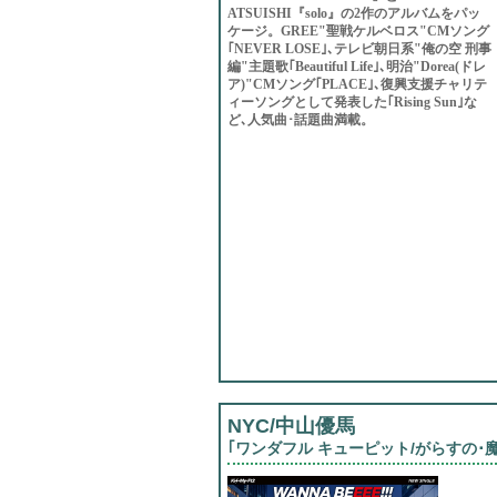
ATSUISHI『solo』の2作のアルバムをパッ
ケージ。GREE"聖戦ケルベロス"CMソング
｢NEVER LOSE｣､テレビ朝日系"俺の空 刑事
編"主題歌｢Beautiful Life｣､明治"Dorea(ドレ
ア)"CMソング｢PLACE｣､復興支援チャリテ
ィーソングとして発表した｢Rising Sun｣な
ど､人気曲･話題曲満載。
NYC/中山優馬
｢ワンダフル キューピット/がらすの･魔