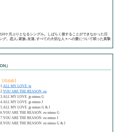
l｣以来､約10ケ月ぶりとなるシングル。しばらく接することができなかった日
ング。恋人､家族､友達､すべての大切な人々への愛について唄った真摯
SON｣
【収録曲】
1.
ALL MY LOVE .jp
2.
YOU ARE THE REASON .eu
3.ALL MY LOVE .jp minus G
4.ALL MY LOVE .jp minus J
5.ALL MY LOVE .jp minus G & J
6.YOU ARE THE REASON .eu minus G
7.YOU ARE THE REASON .eu minus J
8.YOU ARE THE REASON .eu minus G & J