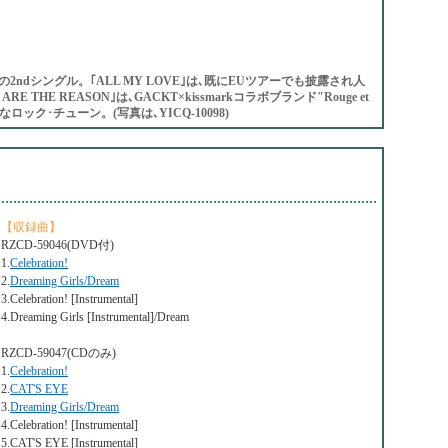
ENzの2ndシングル。｢ALL MY LOVE｣は､既にEUツアーでも披露され人
THE REASON｣は､GACKT×kissmarkコラボブランド"Rouge et
ック･チューン。(写真は､YICQ-10098)
【収録曲】
RZCD-59046(DVD付)
1.
Celebration!
2.
Dreaming Girls/Dream
3.Celebration! [Instrumental]
4.Dreaming Girls [Instrumental]/Dream
RZCD-59047(CDのみ)
1.
Celebration!
2.
CAT'S EYE
3.
Dreaming Girls/Dream
4.Celebration! [Instrumental]
5.CAT'S EYE [Instrumental]