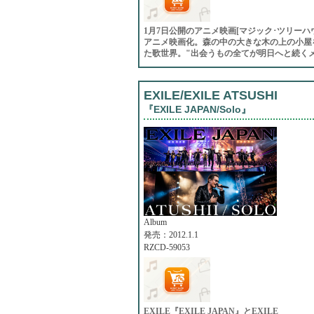
1月7日公開のアニメ映画[マジック･ツリーハ
アニメ映画化。森の中の大きな木の上の小屋
た歌世界。"出会うもの全てが明日へと続く
EXILE/EXILE ATSUSHI
『EXILE JAPAN/Solo』
Album
発売：2012.1.1
RZCD-59053
EXILE『EXILE JAPAN』とEXILE