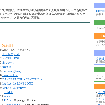
ウス]主題歌。全世界で9,800万部突破の大人気児童書シリーズを初めて
2012
を見つけた兄妹が､様々な本の世界に入り込み冒険する物語とリンクし
掲載！
メッセージ"と歌う心強い応援歌。
今週発
【T
各歌番
バーも
【収録曲】
EXILE『EXILE JAPAN』
1.
This Is My Life
2.
NEVER LOSE
名探偵
題歌情
3.
あなたへ
4.
命の花
5.
Everlasting Song
6.
Beautiful Life
セ・リ
テーマ
7.
DANCE EARTH 〜BEAT TRIP〜
8.
LA･LA･LA LOVE SONG
9.
Make It Last Forever
10.
PLACE
●
クリ
最新ク
11.
today…
●
正月の
12.
Ti Amo
-Unplugged Version-
定番曲か
13.
I Wish For You
-Tower Of Wish Version-