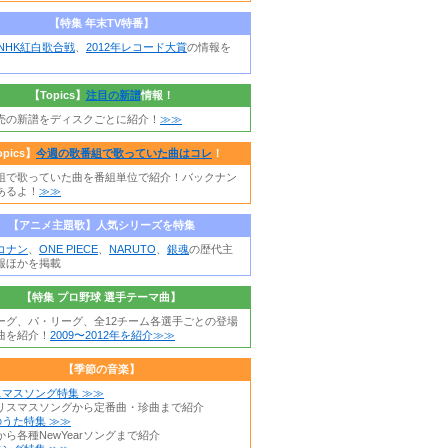
【特集 年末TV特番】
年NHK紅白歌合戦
、
2012年レコード大賞
の情報を
【Topics】
注目の新譜
情報！
売の新譜をディスクごとに紹介！
≫≫
opics】
今週の歌番組で歌っていた曲はコレ
！
組で歌っていた曲を番組単位で紹介！バックナン
あるよ！
≫≫
【アニメ主題歌】人気シリーズを特集
コナン
、
ONE PIECE
、
NARUTO
、
銀魂
の歴代主
報ほかを掲載
【特集 プロ野球 選手テーマ曲】
ーグ、パ・リーグ、全12チーム各選手ごとの登場
曲を紹介！
2009〜2012年を紹介≫≫
【季節の音楽】
スマスソング特集 ≫≫
リスマスソングから定番曲・珍曲まで紹介
うた特集 ≫≫
ら各種NewYearソングまで紹介