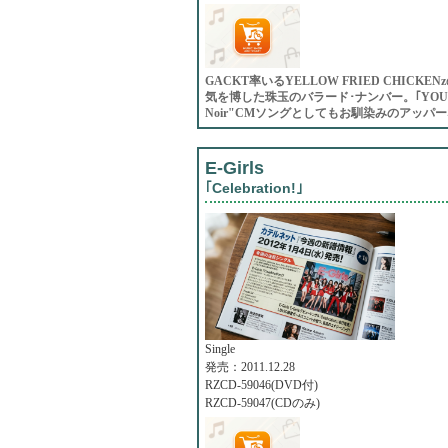
GACKT率いるYELLOW FRIED CHICK
気を博した珠玉のバラード･ナンバー。｢YOU ARE 
Noir"CMソングとしてもお馴染みのアッパーなロ
E-Girls
｢Celebration!｣
Single
発売：2011.12.28
RZCD-59046(DVD付)
RZCD-59047(CDのみ)