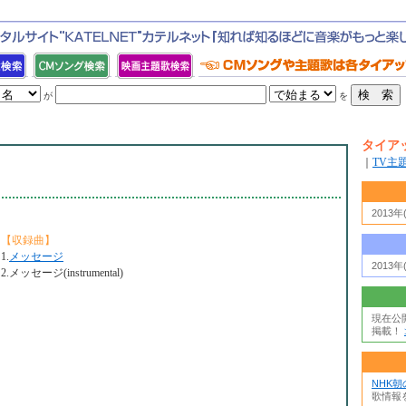
が
を
タイア
｜
TV主
2013
【収録曲】
1.
メッセージ
2013
2.メッセージ(instrumental)
現在公
掲載！
NHK
歌情報