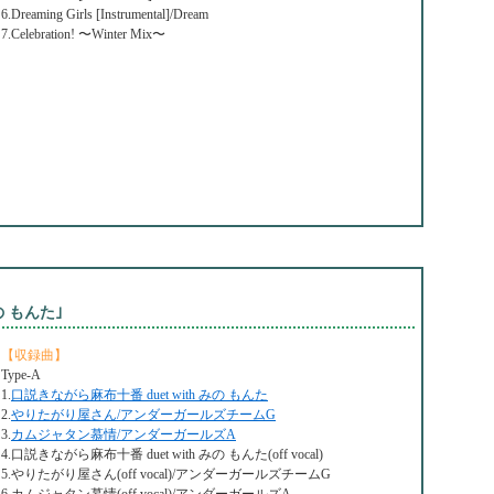
6.Dreaming Girls [Instrumental]/Dream
7.Celebration! 〜Winter Mix〜
の もんた｣
【収録曲】
Type-A
1.
口説きながら麻布十番 duet with みの もんた
2.
やりたがり屋さん/アンダーガールズチームG
3.
カムジャタン慕情/アンダーガールズA
4.口説きながら麻布十番 duet with みの もんた(off vocal)
5.やりたがり屋さん(off vocal)/アンダーガールズチームG