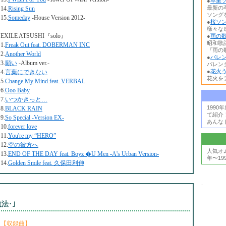
●
卒業ソ
最新の
14.
Rising Sun
ソング
15.
Someday
-House Version 2012-
●
桜ソン
様々な
EXILE ATSUSHI『solo』
●
雨の歌
昭和歌
1.
Freak Out feat. DOBERMAN INC
『雨の歌
2.
Another World
●
バレン
3.
願い
-Album ver.-
バレン
●
花火う
4.
言葉にできない
花火を
5.
Change My Mind feat. VERBAL
6.
Ooo Baby
7.
いつかきっと…
199
8.
BLACK RAIN
て紹介
9.
So Special -Version EX-
あんな
10.
forever love
11.
You're my “HERO”
12.
空の彼方へ
人気オ
13.
END OF THE DAY feat. Boyz �U Men -A's Urban Version-
年〜19
14.
Golden Smile feat. 久保田利伸
.
法･｣
【収録曲】