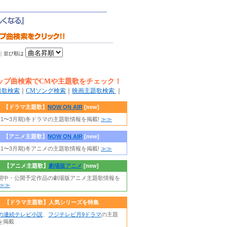
｜
並び順は
ップ曲検索でCMや主題歌をチェック！
題歌検索
｜
CMソング検索
｜
映画主題歌検索
｜
【ドラマ主題歌】
NOW ON AIR
[new]
年(1〜3月期)冬ドラマの主題歌情報を掲載!
≫≫
【アニメ主題歌】
NOW ON AIR
[new]
年(1〜3月期)冬アニメの主題歌情報を掲載!
≫≫
【アニメ主題歌】
劇場版アニメ
[new]
開中・公開予定作品の劇場版アニメ主題歌情報を
≫≫
【ドラマ主題歌】人気シリーズを特集
朝の連続テレビ小説
、
フジテレビ月9ドラマ
の主題
を掲載