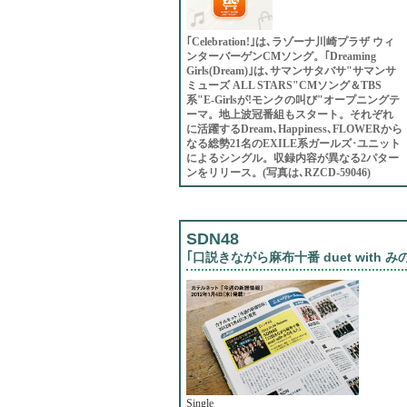
｢Celebration!｣は､ラゾーナ川崎プラザ ウィ
ンターバーゲンCMソング。｢Dreaming
Girls(Dream)｣は､サマンサタバサ"サマンサ
ミューズ ALL STARS"CMソング＆TBS
系"E-Girlsが!モンクの叫び"オープニングテ
ーマ。地上波冠番組もスタート。それぞれ
に活躍するDream､Happiness､FLOWERから
なる総勢21名のEXILE系ガールズ･ユニット
によるシングル。収録内容が異なる2パター
ンをリリース。(写真は､RZCD-59046)
SDN48
｢口説きながら麻布十番 duet with み
Single