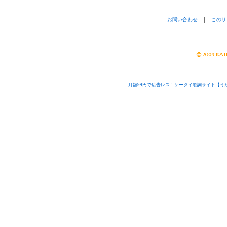
お問い合わせ
│
このサ
｜
月額99円で広告レス！ケータイ歌詞サイト【う