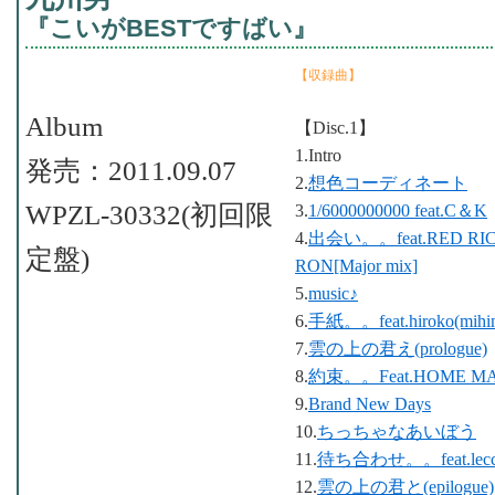
『こいがBESTですばい』
【収録曲】
Album
【Disc.1】
1.Intro
発売：2011.09.07
2.
想色コーディネート
WPZL-30332(初回限
3.
1/6000000000 feat.C＆K
4.
出会い。。feat.RED RI
定盤)
RON[Major mix]
5.
music♪
6.
手紙。。feat.hiroko(mihim
7.
雲の上の君え(prologue)
8.
約束。。Feat.HOME M
9.
Brand New Days
10.
ちっちゃなあいぼう
11.
待ち合わせ。。feat.lecc
12.
雲の上の君と(epilogue)