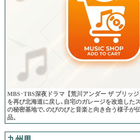
MBS･TBS深夜ドラマ【荒川アンダー ザ ブリッ
を再び北海道に戻し､自宅のガレージを改造した
の秘密基地で､のびのびと音楽と向き合う様子が
品。
九州男