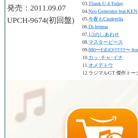
03.
Thank U 4 Today
発売：2011.09.07
04.
Neo Generator feat.KE
UPCH-9674(初回盤)
05.
今夜もCinderella
06.
Di-lemma
07.
1/2のしあわせ
08.
マスターピース
09.
880〜EiEiO!!!!!!!!〜
10.
カッ･チャ･イナ
11.
オメデトウ
12.ラジマルGT 傑作トーク集