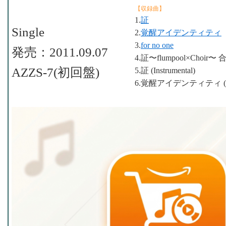
【収録曲】
1.
証
Single
2.
覚醒アイデンティティ
3.
for no one
発売：2011.09.07
4.証〜flumpool×Choir〜 合
AZZS-7(初回盤)
5.証 (Instrumental)
6.覚醒アイデンティティ (Inst