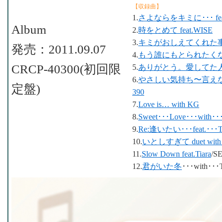
【収録曲】
1.
さよならをキミに･･･ feat.
Album
2.
時をとめて feat.WISE
3.
キミがおしえてくれた事 fe
発売：2011.09.07
4.
もう誰にもとられたくない fe
CRCP-40300(初回限
5.
ありがとう。愛してた人 feat
6.
やさしい気持ち〜言えないま
定盤)
390
7.
Love is… with KG
8.
Sweet･･･Love･･･wit
9.
Re:逢いたい･･･feat.･･･Ti
10.
いとしすぎて duet with T
11.
Slow Down feat.Tiara
/S
12.
君がいた冬
･･･with･･･T