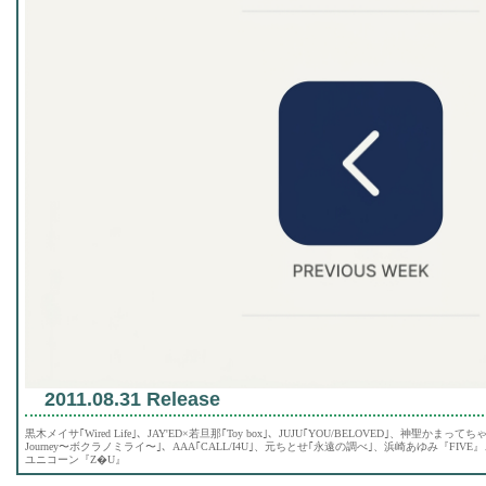
2011.08.31 Release
黒木メイサ｢Wired Life｣、JAY'ED×若旦那｢Toy box｣、JUJU｢YOU/BELOVED｣、神聖かまっ
Journey〜ボクラノミライ〜｣、AAA｢CALL/I4U｣、元ちとせ｢永遠の調べ｣、浜崎あゆみ『FIVE』、福
ユニコーン『Z�U』