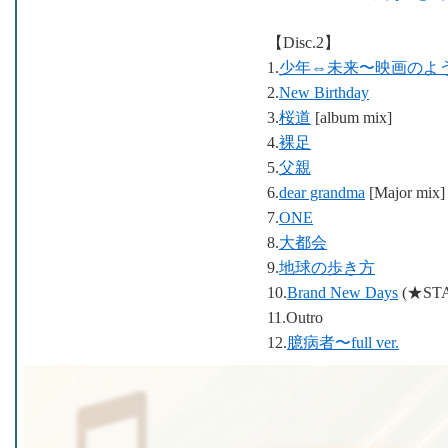
【Disc.2】
1.
少年⇔未来〜映画のよ
2.
New Birthday
3.
桜道
[album mix]
4.
裸足
5.
父親
6.
dear grandma
[Major mix]
7.
ONE
8.
大都会
9.
地球の歩き方
10.
Brand New Days
(★STA
11.Outro
12.
臆病者〜full ver.