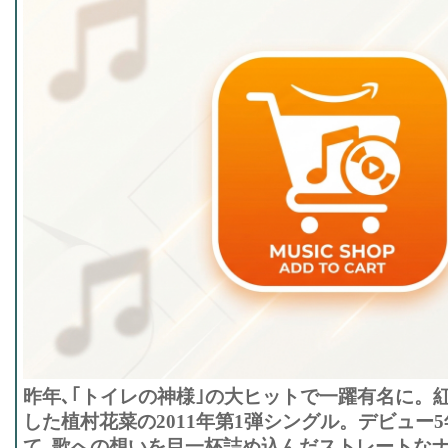
昨年､｢トイレの神様｣の大ヒットで一躍有名に。
した植村花菜の2011年第1弾シングル。デビュー
て､歌への想いを目一杯詰め込んだストレートなナ