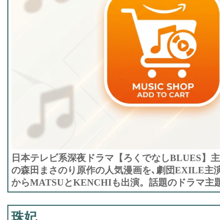
日本テレビ系深夜ドラマ【ろくでなしBLUES】主題
の森田まさのり原作の人気漫画を､劇団EXILE主演
からMATSUとKENCHIも出演。話題のドラマ主題
珠妃