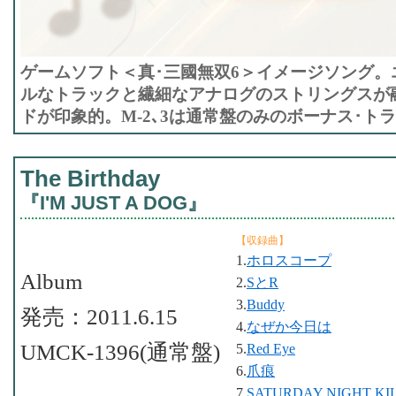
ゲームソフト＜真･三國無双6＞イメージソング。
ルなトラックと繊細なアナログのストリングスが
ドが印象的。M-2､3は通常盤のみのボーナス･ト
The Birthday
『I'M JUST A DOG』
【収録曲】
1.
ホロスコープ
Album
2.
SとR
3.
Buddy
発売：2011.6.15
4.
なぜか今日は
UMCK-1396(通常盤)
5.
Red Eye
6.
爪痕
7.
SATURDAY NIGHT KIL