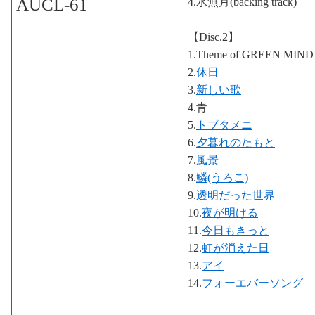
AUCL-61
4.水無月(backing track)
【Disc.2】
1.Theme of GREEN MIND
2.
休日
3.
新しい歌
4.青
5.
トブタメニ
6.
夕暮れのたもと
7.
風景
8.
鱗(うろこ)
9.
透明だった世界
10.
夜が明ける
11.
今日もきっと
12.
虹が消えた日
13.
アイ
14.
フォーエバーソング