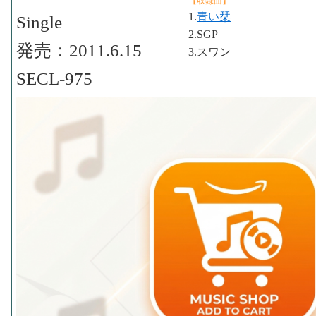
【収録曲】
1.
青い栞
Single
2.SGP
発売：2011.6.15
3.スワン
SECL-975