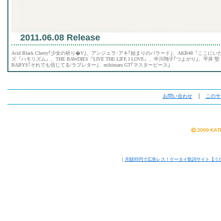
2011.06.08 Release
Acid Black Cherry｢少女の祈り�V｣、アンジェラ･アキ｢始まりのバラード｣、AKB48『
ズ『ハモリズム』、THE BAWDIES『LIVE THE LIFE I LOVE』、中川翔子｢つよがり｣、平井 堅『J
BABYS｢それでも信じてる/ラブレター｣、mihimaru GT｢マスターピース｣
お問い合わせ
│
このサ
｜
月額99円で広告レス！ケータイ歌詞サイト【う