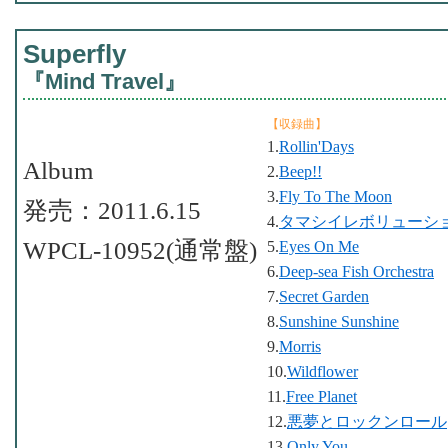
Superfly
『Mind Travel』
【収録曲】
1.
Rollin'Days
Album
2.
Beep!!
3.
Fly To The Moon
発売：2011.6.15
4.
タマシイレボリューシ
WPCL-10952(通常盤)
5.
Eyes On Me
6.
Deep-sea Fish Orchestra
7.
Secret Garden
8.
Sunshine Sunshine
9.
Morris
10.
Wildflower
11.
Free Planet
12.
悪夢とロックンロール
13.
Only You