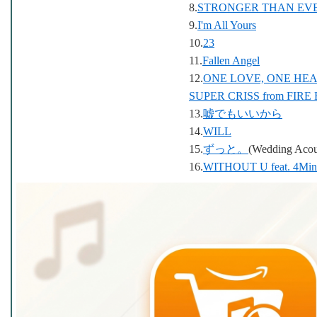
8.
STRONGER THAN EV
9.
I'm All Yours
10.
23
11.
Fallen Angel
12.
ONE LOVE, ONE HEAR
SUPER CRISS from FIRE
13.
嘘でもいいから
14.
WILL
15.
ずっと。
(Wedding Acous
16.
WITHOUT U feat. 4Minut