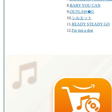
8.
BABY YOU CAN
9.
OUTLAW�U
10.
シルエット
11.
READY STEADY GO
12.
I'm just a dog