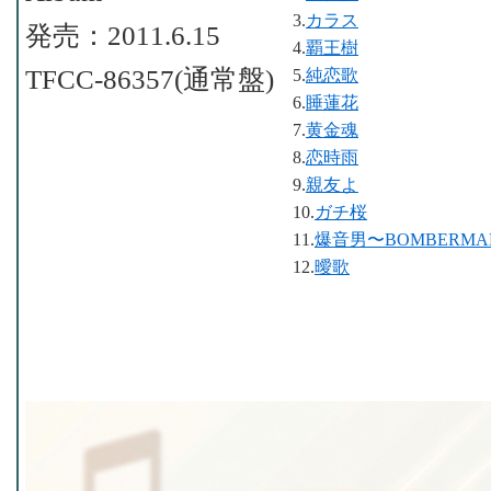
3.
カラス
発売：2011.6.15
4.
覇王樹
TFCC-86357(通常盤)
5.
純恋歌
6.
睡蓮花
7.
黄金魂
8.
恋時雨
9.
親友よ
10.
ガチ桜
11.
爆音男〜BOMBERMA
12.
曖歌