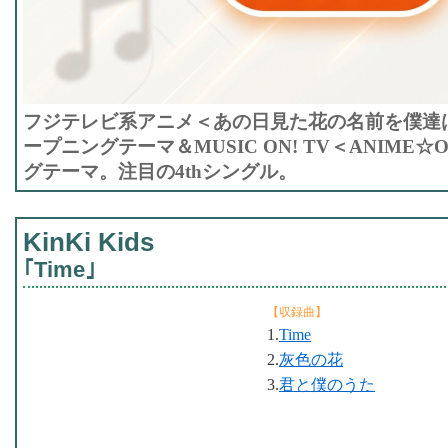
フジテレビ系アニメ＜あの日見た花の名前を僕達
ープニングテーマ＆MUSIC ON! TV＜ANIME
グテーマ。注目の4thシングル。
KinKi Kids
｢Time｣
【収録曲】
1.
Time
2.
灰色の花
3.
君と僕のうた