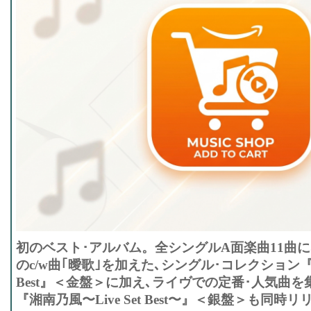
初のベスト･アルバム。全シングルA面楽曲11曲に､
のc/w曲｢曖歌｣を加えた､シングル･コレクション『湘
Best』＜金盤＞に加え､ライヴでの定番･人気曲
『湘南乃風〜Live Set Best〜』＜銀盤＞も同時