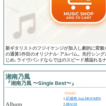
新ギタリストのフジイケンジが加入し劇的に変貌をとげた
の通算5作目のオリジナル･アルバム。先行シング
じめ､ライヴバンドならではのスピード感溢れる
湘南乃風
『湘南乃風 〜Single Best〜』
【収録曲】
1.
応援歌 feat.MOOMIN
Album
2.
晴伝説