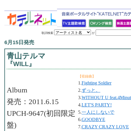
歌詞検索
が
6月15日発売
青山テルマ
『WILL』
【収録曲】
1.
Fighting Soldier
Album
2.
ずっと。
3.
WITHOUT U feat.4Minut
発売：2011.6.15
4.
LET'S PARTY!
UPCH-9647(初回限定
5.
一人にしないで
6.
GOODBYE
盤)
7.
CRAZY CRAZY LOVE