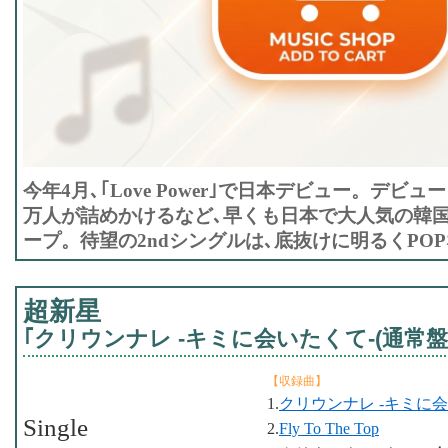
今年4月､｢Love Power｣で日本デビュー。デビ
万人が詰めかけるなど､早くも日本で大人気の韓国
ープ。待望の2ndシングルは､底抜けに明るくPO
超新星
｢クリウンナレ -キミに会いたくて-(通常盤)
【収録曲】
1.
クリウンナレ -キミに会
Single
2.
Fly To The Top