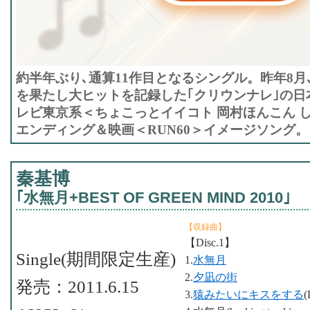
約半年ぶり､通算11作目となるシングル。昨年8月
を果たし大ヒットを記録した｢クリウンナレ｣の日
レビ東京系＜ちょこっとイイコト 岡村ほんこん 
エンディング＆映画＜RUN60＞イメージソング。
秦基博
｢水無月+BEST OF GREEN MIND 2010｣
【収録曲】
【Disc.1】
Single(期間限定生産)
1.
水無月
2.
夕凪の街
発売：2011.6.15
3.
猿みたいにキスをする
(