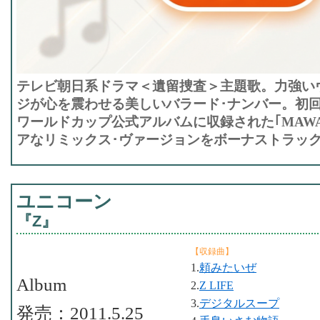
テレビ朝日系ドラマ＜遺留捜査＞主題歌。力強い
ジが心を震わせる美しいバラード･ナンバー。初回限定
ワールドカップ公式アルバムに収録された｢MAWAR
アなリミックス･ヴァージョンをボーナストラッ
ユニコーン
『Z』
【収録曲】
1.
頼みたいぜ
Album
2.
Z LIFE
3.
デジタルスープ
発売：2011.5.25