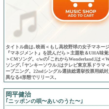
タイトル曲は､映画＜もし高校野球の女子マネー
『マネジメント』を読んだら＞主題歌＆UHA味覚糖
＞CMソング。c/wの｢これからWonderland｣は＜
ソング､｢ヤンキーソウル｣はテレビ東京系ドラマ＜
ープニング。22ndシングル選抜総選挙投票用紙
異なる4形態でリリース。
岡平健治
｢ニッポンの唄〜あいのうた〜｣