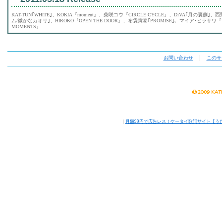
KAT-TUN｢WHITE｣、KOKIA『moment』、柴咲コウ『CIRCLE CYCLE』、DiVA｢月の裏側｣、西野カ
ム/微かなカオリ｣、HIROKO『OPEN THE DOOR』、布袋寅泰｢PROMISE｣、マイア･ヒラサワ
MOMENTS』
お問い合わせ
│
このサ
｜
月額99円で広告レス！ケータイ歌詞サイト【う