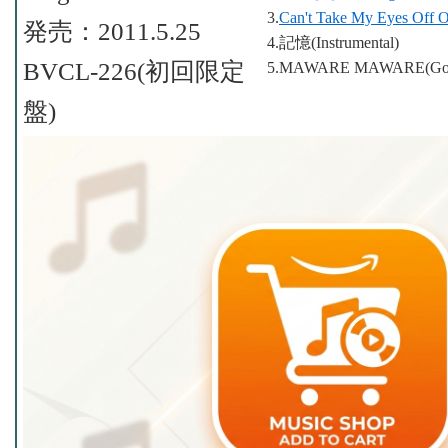
3.
Can't Take My Eyes Off 
発売：2011.5.25
4.記憶(Instrumental)
BVCL-226(初回限定
5.MAWARE MAWARE(Gomi'
盤)