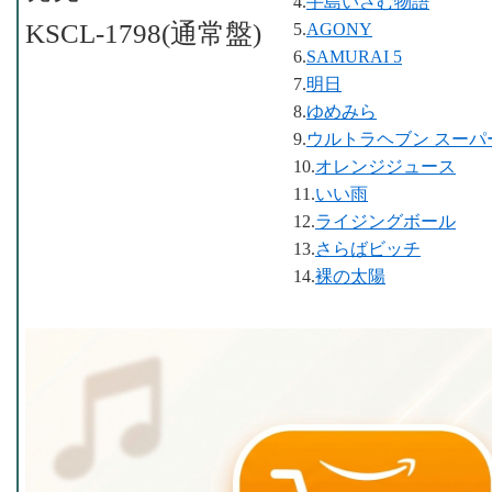
4.
手島いさむ物語
KSCL-1798(通常盤)
5.
AGONY
6.
SAMURAI 5
7.
明日
8.
ゆめみら
9.
ウルトラヘブン スーパ
10.
オレンジジュース
11.
いい雨
12.
ライジングボール
13.
さらばビッチ
14.
裸の太陽