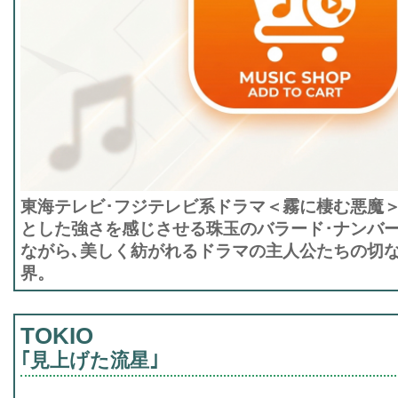
東海テレビ･フジテレビ系ドラマ＜霧に棲む悪魔
とした強さを感じさせる珠玉のバラード･ナンバ
ながら､美しく紡がれるドラマの主人公たちの切
界。
TOKIO
｢見上げた流星｣