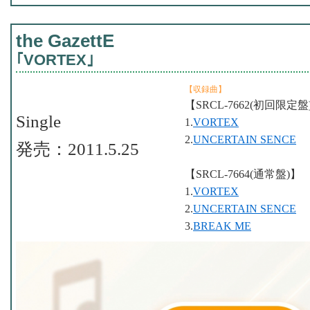
the GazettE
｢VORTEX｣
【収録曲】
【SRCL-7662(初回限定盤
Single
1.
VORTEX
2.
UNCERTAIN SENCE
発売：2011.5.25
【SRCL-7664(通常盤)】
1.
VORTEX
2.
UNCERTAIN SENCE
3.
BREAK ME