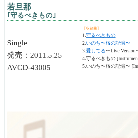
若旦那
｢守るべきもの｣
【収録曲】
1.
守るべきもの
Single
2.
いのち〜桜の記憶〜
3.
愛してる
〜Live Version
発売：2011.5.25
4.守るべきもの [Instrument
AVCD-43005
5.いのち〜桜の記憶〜 [Instr