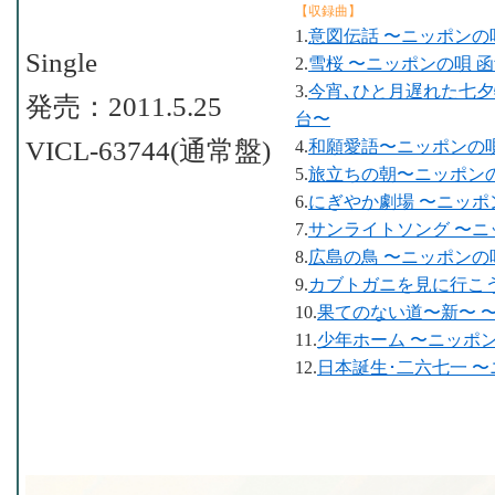
【収録曲】
1.
意図伝話 〜ニッポンの
Single
2.
雪桜 〜ニッポンの唄 
3.
今宵､ひと月遅れた七夕
発売：2011.5.25
台〜
VICL-63744(通常盤)
4.
和願愛語〜ニッポンの唄
5.
旅立ちの朝〜ニッポンの
6.
にぎやか劇場 〜ニッポ
7.
サンライトソング 〜ニ
8.
広島の鳥 〜ニッポンの
9.
カブトガニを見に行こう
10.
果てのない道〜新〜 
11.
少年ホーム 〜ニッポン
12.
日本誕生･二六七一 〜