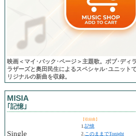
映画＜マイ･バック･ページ＞主題歌。ボブ･ディ
ラザーズと奥田民生によるスペシャル･ユニットでカ
リジナルの新曲を収録。
MISIA
｢記憶｣
【収録曲】
1.
記憶
Single
2.
このままでTonight