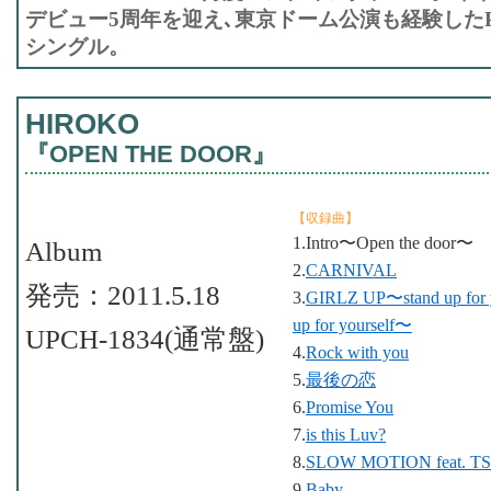
デビュー5周年を迎え､東京ドーム公演も経験したPer
シングル。
HIROKO
『OPEN THE DOOR』
【収録曲】
1.Intro〜Open the door〜
Album
2.
CARNIVAL
発売：2011.5.18
3.
GIRLZ UP〜stand up for
up for yourself〜
UPCH-1834(通常盤)
4.
Rock with you
5.
最後の恋
6.
Promise You
7.
is this Luv?
8.
SLOW MOTION feat. 
9.
Baby