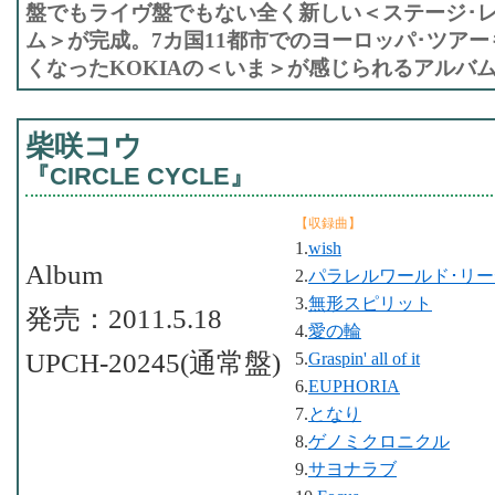
盤でもライヴ盤でもない全く新しい＜ステージ･レ
ム＞が完成。7カ国11都市でのヨーロッパ･ツアー
くなったKOKIAの＜いま＞が感じられるアルバ
柴咲コウ
『CIRCLE CYCLE』
【収録曲】
1.
wish
Album
2.
パラレルワールド･リ
3.
無形スピリット
発売：2011.5.18
4.
愛の輪
UPCH-20245(通常盤)
5.
Graspin' all of it
6.
EUPHORIA
7.
となり
8.
ゲノミクロニクル
9.
サヨナラブ