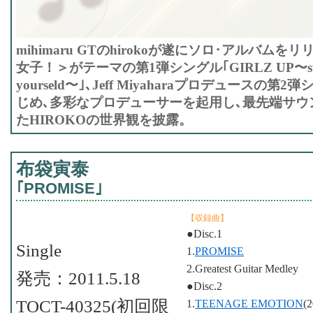
mihimaru GTのhirokoが遂にソロ･アルバム
女子！＞がテーマの第1弾シングル｢GIRLZ UP〜stand
yourseld〜｣､Jeff Miyaharaプロデュースの
じめ､多彩なプロデューサーを起用し､最先端サウ
たHIROKOの世界観を披露。
布袋寅泰
｢PROMISE｣
【収録曲】
●Disc.1
Single
1.
PROMISE
2.Greatest Guitar Medley
発売：2011.5.18
●Disc.2
TOCT-40325(初回限
1.
TEENAGE EMOTION
(