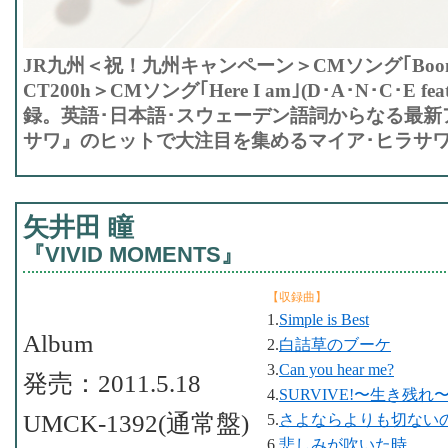
JR九州＜祝！九州キャンペーン＞CMソング｢Boom!
CT200h＞CMソング｢Here I am｣(D･A･N･C･E feat
録。英語･日本語･スウェーデン語詞からなる最新
サワ』のヒットで大注目を集めるマイア･ヒラサワ
矢井田 瞳
『VIVID MOMENTS』
【収録曲】
1.
Simple is Best
Album
2.
白詰草のブーケ
3.
Can you hear me?
発売：2011.5.18
4.
SURVIVE!〜生き残れ
UMCK-1392(通常盤)
5.
さよならよりも切ない
6.
悲しみが吹いた時