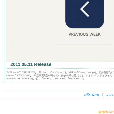
2011.05.11 Release
UVERworld｢CORE PRIDE｣、関ジャニ∞｢マイホーム｣、KREVA｢C'mon, Let's go｣、沢井美
Brothers｢LOVE SONG｣、東京事変｢空が鳴っている/女の子は誰でも｣、ナオト･インティライミ『ADV
loved you feat. HIROKO｣、ピコ『1PIKO』、BIGBANG『BIGBANG 2』
お問い合わせ
│
このサ