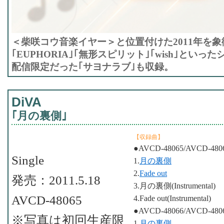
＜柴咲コウ音楽イヤー＞と位置付けた2011年を
｢EUPHORIA｣｢無形スピリット｣｢wish｣とい
配信限定だった｢サヨナラブ｣も収録。
DiVA
｢月の裏側｣
【収録曲】
●AVCD-48065/AVCD-480
Single
1.
月の裏側
2.
Fade out
発売：2011.5.18
3.月の裏側(Instrumental)
AVCD-48065
4.Fade out(Instrumental)
●AVCD-48066/AVCD-480
※写真は初回生産限
1.
月の裏側