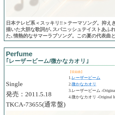
日本テレビ系＜スッキリ!!＞テーマソング。抑え
描いた大胆な歌詞が､スパニッシュテイストあふ
た､情熱的なサマーラブソング。この夏の代表曲
Perfume
｢レーザービーム/微かなカオリ｣
【収録曲】
1.
レーザービーム
Single
2.
微かなカオリ
3.レーザービーム -Original I
発売：2011.5.18
4.微かなカオリ -Original Ins
TKCA-73655(通常盤)