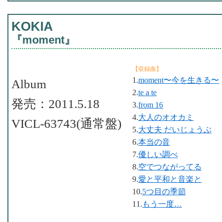
KOKIA
『moment』
【収録曲】
1.
moment〜今を生きる〜
Album
2.
te a te
発売：2011.5.18
3.
from 16
4.
大人のオオカミ
VICL-63743(通常盤)
5.
大丈夫 だいじょうぶ
6.
本当の音
7.
優しい調べ
8.
空でつながってる
9.
愛と平和と音楽と
10.
5つ目の季節
11.
もう一度…