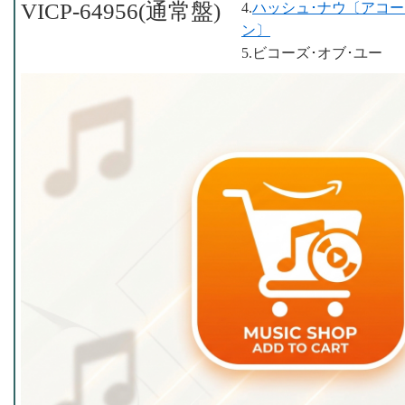
VICP-64956(通常盤)
4.
ハッシュ･ナウ〔アコー
ン〕
5.ビコーズ･オブ･ユー