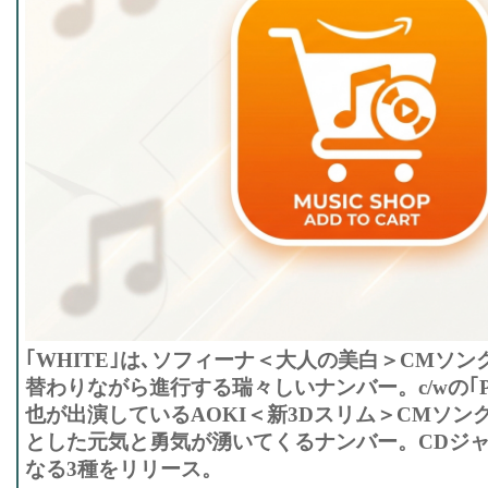
｢WHITE｣は､ソフィーナ＜大人の美白＞CMソ
替わりながら進行する瑞々しいナンバー。c/wの｢PE
也が出演しているAOKI＜新3Dスリム＞CMソン
とした元気と勇気が湧いてくるナンバー。CDジャ
なる3種をリリース。