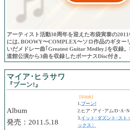
アーティスト活動30周年を迎えた布袋寅泰の2011
には､BOOWY〜COMPLEX〜ソロ作品のギタ
いだメドレー曲｢Greatest Guitar Medley｣を
道館公演から3曲を収録したボーナスDisc付き。
マイア･ヒラサワ
『ブーン!』
【収録曲】
1.
ブーン!
Album
2.ヒア･アイ･アム/D･A･N･C･E
3.
イット･ダズント･スト
発売：2011.5.18
ックス〕