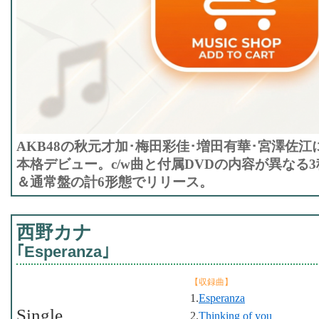
AKB48の秋元才加･梅田彩佳･増田有華･宮澤佐江
本格デビュー。c/w曲と付属DVDの内容が異なる
＆通常盤の計6形態でリリース。
西野カナ
｢Esperanza｣
【収録曲】
1.
Esperanza
Single
2.
Thinking of you