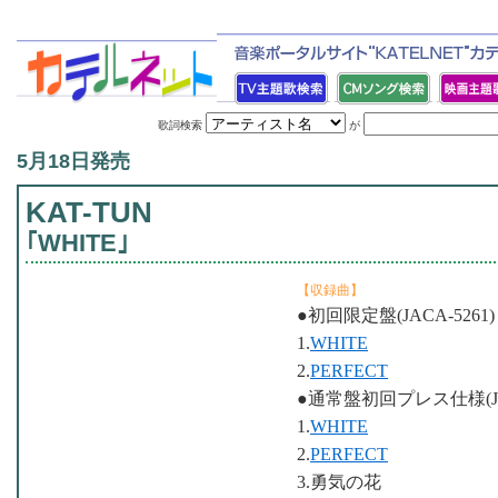
歌詞検索
が
5月18日発売
KAT-TUN
｢WHITE｣
【収録曲】
●初回限定盤(JACA-5261)
1.
WHITE
2.
PERFECT
●通常盤初回プレス仕様(JAC
1.
WHITE
2.
PERFECT
3.勇気の花