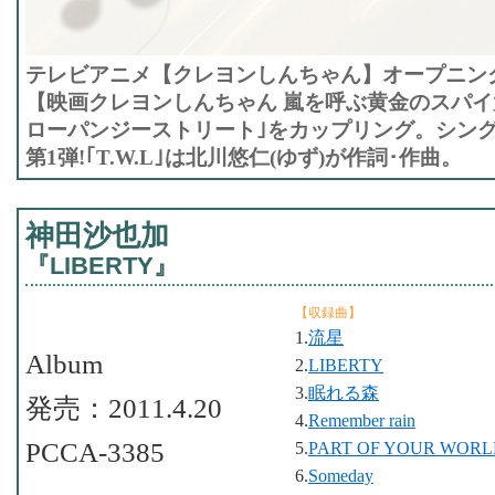
テレビアニメ【クレヨンしんちゃん】オープニングテー
【映画クレヨンしんちゃん 嵐を呼ぶ黄金のスパイ
ローパンジーストリート｣をカップリング。シング
第1弾!｢T.W.L｣は北川悠仁(ゆず)が作詞･作曲。
神田沙也加
『LIBERTY』
【収録曲】
1.
流星
Album
2.
LIBERTY
3.
眠れる森
発売：2011.4.20
4.
Remember rain
PCCA-3385
5.
PART OF YOUR WOR
6.
Someday