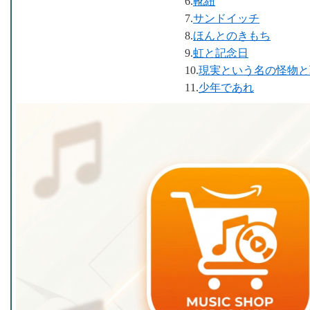
6.
靴紐
7.
サンドイッチ
8.
ほんとのきもち
9.
虹と記念日
10.
現実という名の怪物と
11.
少年であれ