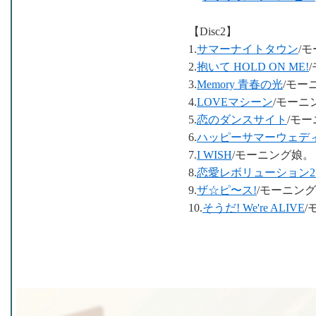
【Disc2】
1.
サマーナイトタウン
/
2.
抱いて HOLD ON ME!
3.
Memory 青春の光
/モー
4.
LOVEマシーン
/モーニ
5.
恋のダンスサイト
/モ
6.
ハッピーサマーウェデ
7.
I WISH
/モーニング娘。
8.
恋愛レボリューション2
9.
ザ☆ピ〜ス!
/モーニン
10.
そうだ! We're ALIVE
/