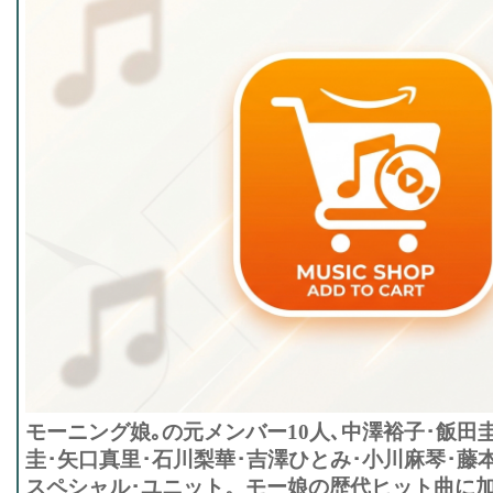
モーニング娘｡の元メンバー10人､中澤裕子･飯田
圭･矢口真里･石川梨華･吉澤ひとみ･小川麻琴･藤
スペシャル･ユニット。モー娘の歴代ヒット曲に加