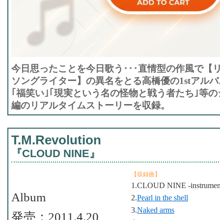
今日思ったことを今日歌う･･･直情型の作風で【
ソングライター】の異名をとる高橋優の1stアルバ
｢福笑い｣｢現実という名の怪物と戦う者たち｣等の
編のリアルタイムストーリーを収録。
T.M.Revolution
『CLOUD NINE』
【収録曲】
1.CLOUD NINE -instrument
Album
2.
Pearl in the shell
3.
Naked arms
発売：2011.4.20