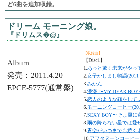
ど6曲を追加収録。
ドリーム モーニング娘。
『ドリムス�@』
【収録曲】
【Disc1】
Album
1.
あっと驚く未来がやって
発売：2011.4.20
2.
女子かしまし物語(2011ド
3.
みかん
EPCE-5777(通常盤)
4.
浪漫 〜MY DEAR BO
5.
恋人のような顔をして
6.
モーニングコーヒー(201
7.
SEXY BOY〜そよ風
8.
雨の降らない星では愛
9.
青空がいつまでも続く
10.
アフタヌーンコーヒー