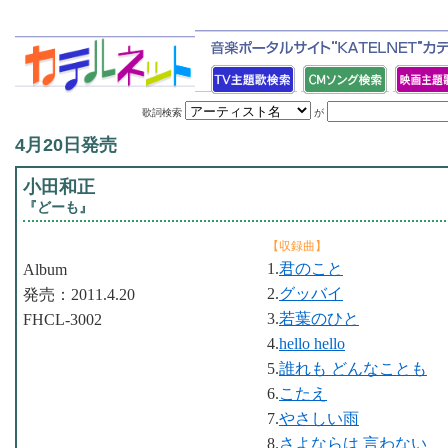
歌詞検索
が
4月20日発売
小田和正
『どーも』
【収録曲】
1.
君のこと
Album
2.
グッバイ
発売：2011.4.20
3.
若葉のひと
FHCL-3002
4.
hello hello
5.
誰れも どんなことも
6.
こたえ
7.
やさしい雨
8.
さよならは 言わない