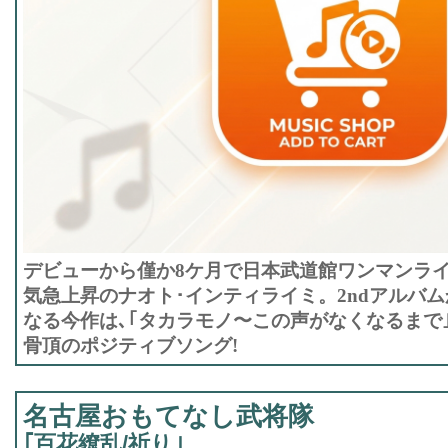
デビューから僅か8ケ月で日本武道館ワンマンライ
気急上昇のナオト･インティライミ。2ndアルバ
なる今作は､｢タカラモノ〜この声がなくなるまで
骨頂のポジティブソング!
名古屋おもてなし武将隊
｢百花繚乱/祈り｣