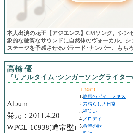
本人出演の花王【アジエンス】CMソング。シン
象的な硬質なサウンドに自然体のヴォーカル。シ
ステージを予感させるバラード･ナンバー。もち
高橋 優
『リアルタイム･シンガーソングライター(
【収録曲】
1.
終焉のディープキス
Album
2.
素晴らしき日常
3.
福笑い
発売：2011.4.20
4.
メロディ
WPCL-10938(通常盤)
5.
希望の歌