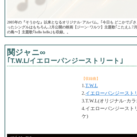
2005年の『そうかな』以来となるオリジナル･アルバム。｢今日も どこかで｣｢さ
ったシングルはもちろん､2月公開の映画【ジーン･ワルツ】主題歌｢こたえ｣､7
の島〜】主題歌｢hello hello｣も収録。。
関ジャニ∞
｢T.W.L/イエローパンジーストリート｣
【収録曲】
1.
T.W.L
2.
イエローパンジースト
3.T.W.L(オリジナル･カ
4.イエローパンジースト
ケ)