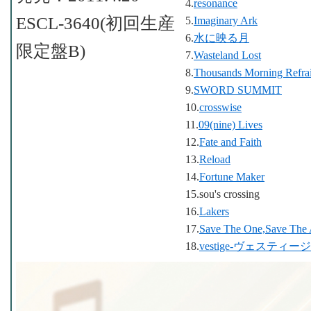
4.
resonance
ESCL-3640(初回生産
5.
Imaginary Ark
6.
水に映る月
限定盤B)
7.
Wasteland Lost
8.
Thousands Morning Refra
9.
SWORD SUMMIT
10.
crosswise
11.
09(nine) Lives
12.
Fate and Faith
13.
Reload
14.
Fortune Maker
15.sou's crossing
16.
Lakers
17.
Save The One,Save The 
18.
vestige-ヴェスティージ