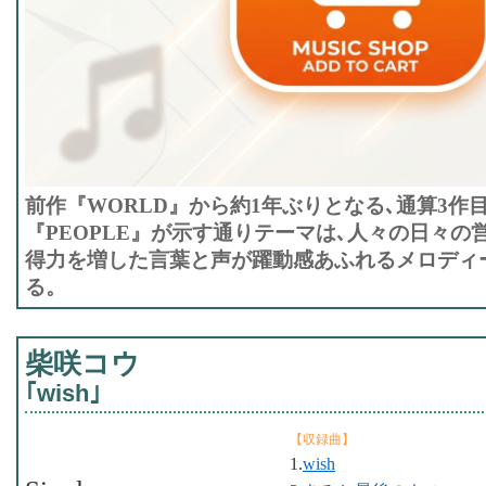
前作『WORLD』から約1年ぶりとなる､通算3作
『PEOPLE』が示す通りテーマは､人々の日々の
得力を増した言葉と声が躍動感あふれるメロディ
る。
柴咲コウ
｢wish｣
【収録曲】
1.
wish