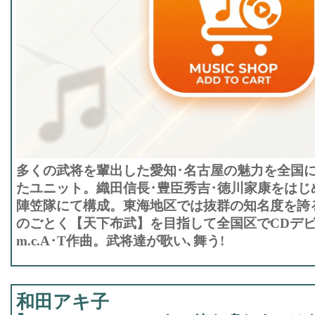
多くの武将を輩出した愛知･名古屋の魅力を全国に
たユニット。織田信長･豊臣秀吉･徳川家康をはじめ
陣笠隊にて構成。東海地区では抜群の知名度を誇
のごとく【天下布武】を目指して全国区でCDデビュー
m.c.A･T作曲。武将達が歌い､舞う!
和田アキ子