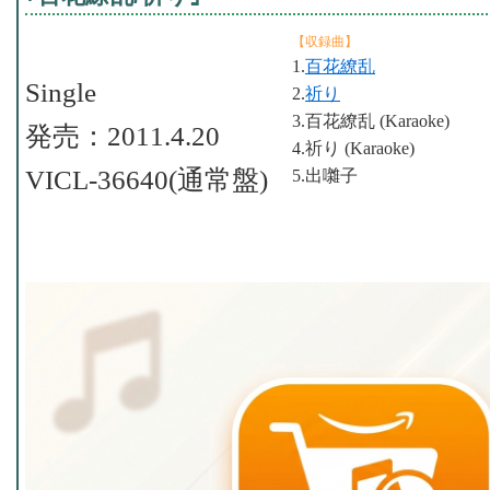
【収録曲】
1.
百花繚乱
Single
2.
祈り
3.百花繚乱 (Karaoke)
発売：2011.4.20
4.祈り (Karaoke)
VICL-36640(通常盤)
5.出囃子