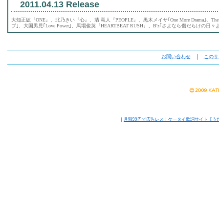
2011.04.13 Release
大知正紘『ONE』、北乃きい『心』、清 竜人『PEOPLE』、黒木メイサ｢One More Drama｣、The Bi
ブ｣、大国男児｢Love Power｣、馬場俊英『HEARTBEAT RUSH』、B'z｢さよなら傷だらけの日々よ｣
お問い合わせ
│
このサ
｜
月額99円で広告レス！ケータイ歌詞サイト【う