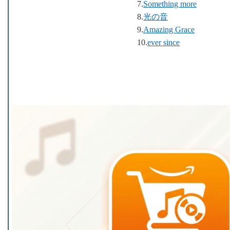
7.
Something more
8.
光の音
9.
Amazing Grace
10.
ever since