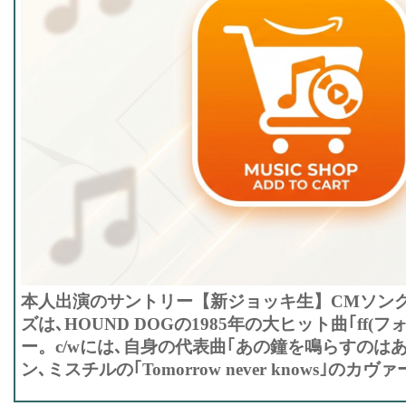
本人出演のサントリー【新ジョッキ生】CMソン
ズは､HOUND DOGの1985年の大ヒット曲｢ff(
ー。c/wには､自身の代表曲｢あの鐘を鳴らすのは
ン､ミスチルの｢Tomorrow never knows｣のカ