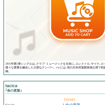
2011年第1弾シングルは､クラブ･ミュージックを主体に､エレクトロ､サイケ､ロ
様々な要素を融合した大胆なナンバー。c/wには､初の日本武道館単独公演で初
録。
tacica
｢命の更新｣
【収録曲】
1.
命の更新