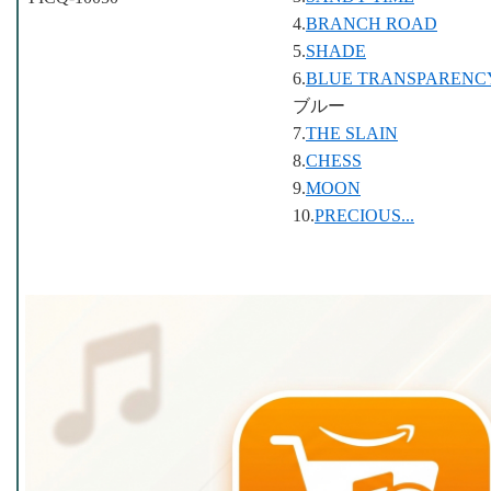
4.
BRANCH ROAD
5.
SHADE
6.
BLUE TRANSPARENC
ブルー
7.
THE SLAIN
8.
CHESS
9.
MOON
10.
PRECIOUS...