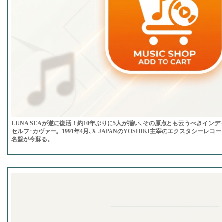
LUNA SEAが遂に復活！約10年ぶりに5人が揃い､その原点とも云うべきインディー
セルフ･カヴァー。1991年4月､X-JAPANのYOSHIKI主宰のエクスタシーレ
名盤が今蘇る。