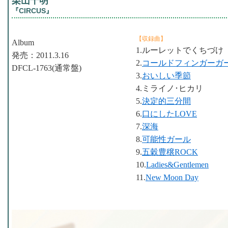
栗山千明
『CIRCUS』
【収録曲】
Album
1.ルーレットでくちづけ
発売：2011.3.16
2.
コールドフィンガーガ
DFCL-1763(通常盤)
3.
おいしい季節
4.ミライノ･ヒカリ
5.
決定的三分間
6.
口にしたLOVE
7.
深海
8.
可能性ガール
9.
五穀豊穣ROCK
10.
Ladies&Gentlemen
11.
New Moon Day