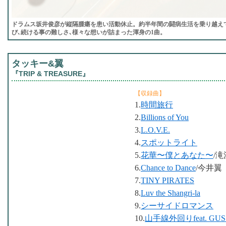
ドラムス坂井俊彦が縦隔腫瘍を患い活動休止。約半年間の闘病生活を乗り越え
び､続ける事の難しさ､様々な想いが詰まった渾身の1曲。
タッキー&翼
『TRIP & TREASURE』
【収録曲】
1.
時間旅行
2.
Billions of You
3.
L.O.V.E.
4.
スポットライト
5.
花華〜僕とあなた〜
/
6.
Chance to Dance
/今井翼
7.
TINY PIRATES
8.
Luv the Shangri-la
9.
シーサイドロマンス
10.
山手線外回りfeat. GUS