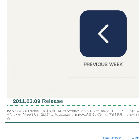
2011.03.09 Release
ISSA × SoulJa｢4 chords｣、今井美樹『Miki's Affections アンソロジー 1986-2011』、
+元ちとせ)｢春の行人｣、清水翔太『COLORS』、HIROKO｢最後の恋｣、山下達郎｢愛してるって
命』
お問い合わせ
│
このサ