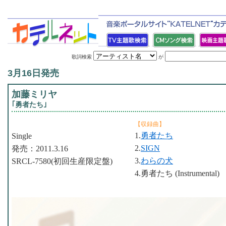
歌詞検索
が
3月16日発売
加藤ミリヤ
｢勇者たち｣
【収録曲】
1.
勇者たち
Single
2.
SIGN
発売：2011.3.16
3.
わらの犬
SRCL-7580(初回生産限定盤)
4.勇者たち (Instrumental)