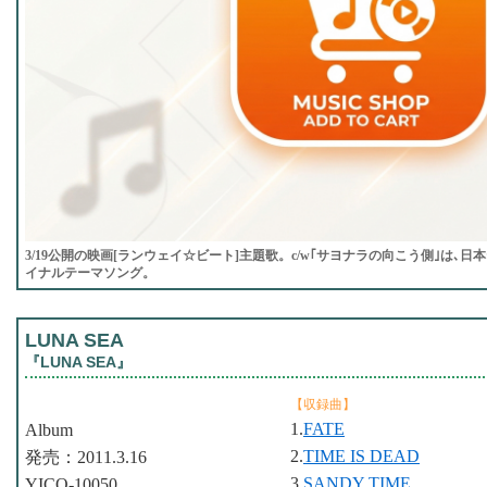
3/19公開の映画[ランウェイ☆ビート]主題歌。c/w｢サヨナラの向こう側｣は､日本テ
イナルテーマソング。
LUNA SEA
『LUNA SEA』
【収録曲】
1.
FATE
Album
2.
TIME IS DEAD
発売：2011.3.16
3.
SANDY TIME
YICQ-10050