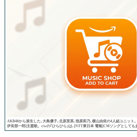
AKB48から派生した､大島優子､北原里英､指原莉乃､横山由依の4人組ユニット。
伊良部一郎]主題歌。c/wの｢ひらひら｣は､[NTT東日本 電報]CMソングとし