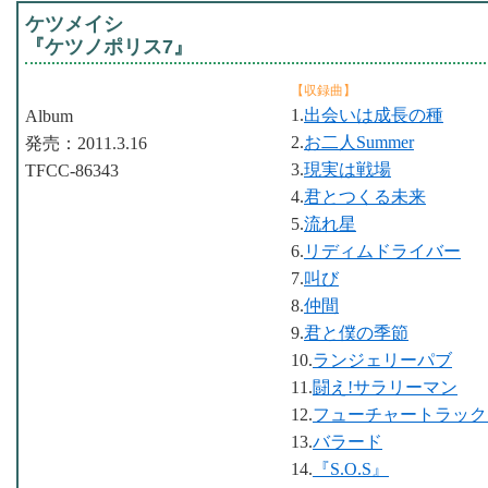
ケツメイシ
『ケツノポリス7』
【収録曲】
1.
出会いは成長の種
Album
2.
お二人Summer
発売：2011.3.16
3.
現実は戦場
TFCC-86343
4.
君とつくる未来
5.
流れ星
6.
リディムドライバー
7.
叫び
8.
仲間
9.
君と僕の季節
10.
ランジェリーパブ
11.
闘え!サラリーマン
12.
フューチャートラック
13.
バラード
14.
『S.O.S』