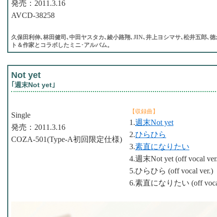
発売：2011.3.16
AVCD-38258
久保田利伸､林田健司､中田ヤスタカ､綾小路翔､JIN､井上ヨシマサ､松井五郎､
ト＆作家とコラボしたミニ･アルバム。
Not yet
｢週末Not yet｣
【収録曲】
Single
1.
週末Not yet
発売：2011.3.16
2.
ひらひら
COZA-501(Type-A初回限定仕様)
3.
素直になりたい
4.週末Not yet (off vocal ver
5.ひらひら (off vocal ver.)
6.素直になりたい (off vocal 