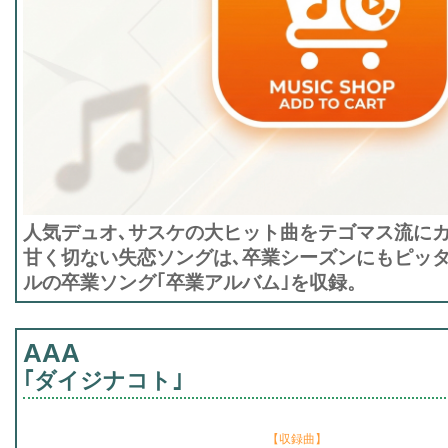
人気デュオ､サスケの大ヒット曲をテゴマス流に
甘く切ない失恋ソングは､卒業シーズンにもピッタリ
ルの卒業ソング｢卒業アルバム｣を収録。
AAA
｢ダイジナコト｣
【収録曲】