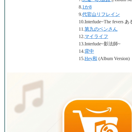
8.
1か8
9.
代官山リフレイン
10.Interlude~The feve
11.
第九のベンさん
12.
マイライフ
13.Interlude~影法師~
14.
背中
15.
Hey和
(Album Version)