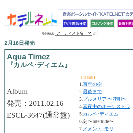
歌詞検索
が
2月16日発売
Aqua Timez
『カルペ･ディエム』
【収録曲】
1.
百年の樹
Album
2.
最後まで
3.
プルメリア 〜花唄〜
発売：2011.02.16
4.
真夜中のオーケストラ
ESCL-3647(通常盤)
5.
カルペ･ディエム
6.刻〜Interlude〜
7.
メメント･モリ