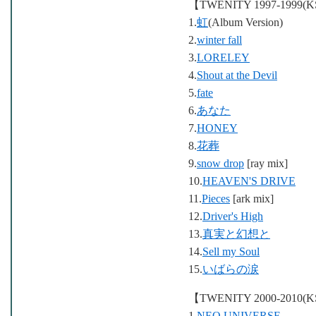
【TWENITY 1997-1999(K
1.
虹
(Album Version)
2.
winter fall
3.
LORELEY
4.
Shout at the Devil
5.
fate
6.
あなた
7.
HONEY
8.
花葬
9.
snow drop
[ray mix]
10.
HEAVEN'S DRIVE
11.
Pieces
[ark mix]
12.
Driver's High
13.
真実と幻想と
14.
Sell my Soul
15.
いばらの涙
【TWENITY 2000-2010(K
1.
NEO UNIVERSE