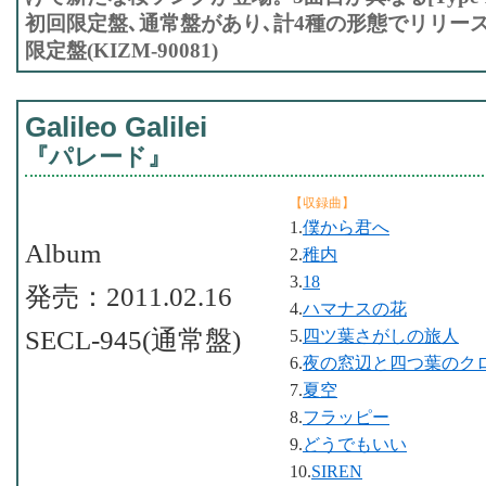
初回限定盤､通常盤があり､計4種の形態でリリース。
限定盤(KIZM-90081)
Galileo Galilei
『パレード』
【収録曲】
1.
僕から君へ
Album
2.
稚内
3.
18
発売：2011.02.16
4.
ハマナスの花
SECL-945(通常盤)
5.
四ツ葉さがしの旅人
6.
夜の窓辺と四つ葉のク
7.
夏空
8.
フラッピー
9.
どうでもいい
10.
SIREN