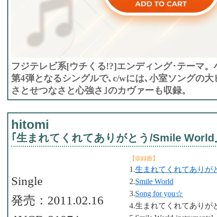
フジテレビ系[ウチくる!?]エンディング･テーマ
第4弾となるシングルで､c/wには､小室ソングの大
さとせつなさと心強さ｣のカヴァーも収録。
hitomi
｢生まれてくれてありがとう/Smile World
【収録曲】
1.
生まれてくれてありが
Single
2.
Smile World
3.
Song for you☆
発売：2011.02.16
4.生まれてくれてありがとう-in