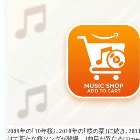
2009年の｢10年桜｣､2010年の｢桜の栞｣に続き､
けて新たな桜ソングが登場。3曲目が異なる[Type-A]