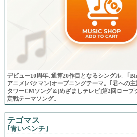
デビュー10周年､通算20作目となるシングル。｢Blue
アニメ[バクマン]オープニングテーマ。｢君への主題
タワーCMソング＆[めざましテレビ]第2回ロープジ
定戦テーマソング。
テゴマス
｢青いベンチ｣