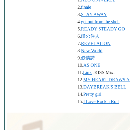
2.
finale
3.
STAY AWAY
4.
get out from the shell
5.
READY STEADY GO
6.
瞳の住人
7.
REVELATION
8.
New World
9.
叙情詩
10.
AS ONE
11.
Link
-KISS Mix-
12.
MY HEART DRAWS 
13.
DAYBREAK'S BELL
14.
Pretty girl
15.
I Love Rock'n Roll