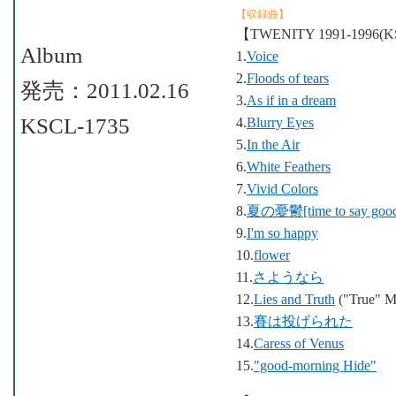
【収録曲】
【TWENITY 1991-1996(K
Album
1.
Voice
2.
Floods of tears
発売：2011.02.16
3.
As if in a dream
KSCL-1735
4.
Blurry Eyes
5.
In the Air
6.
White Feathers
7.
Vivid Colors
8.
夏の憂鬱[time to say good
9.
I'm so happy
10.
flower
11.
さようなら
12.
Lies and Truth
("True" M
13.
賽は投げられた
14.
Caress of Venus
15.
"good-morning Hide"