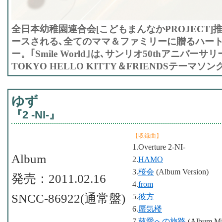
全日本幼稚園連合会[こどもまんなかPROJECT
ースされる､全てのママ＆ファミリーに贈るハー
ー。｢Smile World｣は､サンリオ50thアニバーサ
TOKYO HELLO KITTY＆FRIENDSテーマソン
ゆず
『2 -NI-』
【収録曲】
1.Overture 2-NI-
Album
2.
HAMO
3.
桜会
(Album Version)
発売：2011.02.16
4.
from
SNCC-86922(通常盤)
5.
彼方
6.
蜃気楼
7.
慈愛への旅路
(Album Mi