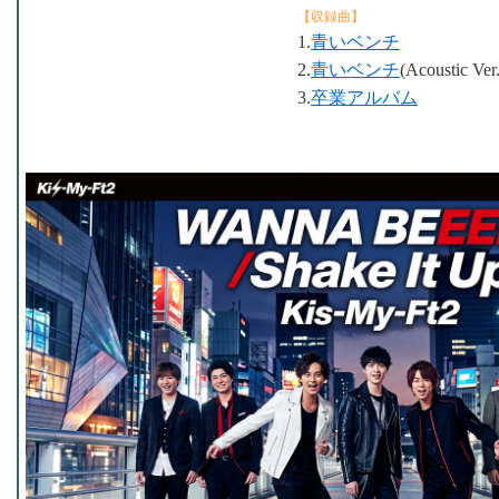
【収録曲】
1.
青いベンチ
2.
青いベンチ
(Acoustic Ver.
3.
卒業アルバム