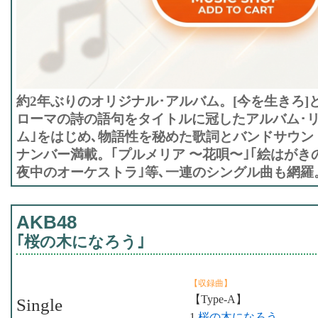
約2年ぶりのオリジナル･アルバム。[今を生きろ]
ローマの詩の語句をタイトルに冠したアルバム･リ
ム｣をはじめ､物語性を秘めた歌詞とバンドサウン
ナンバー満載。｢プルメリア 〜花唄〜｣｢絵はがきの春｣
夜中のオーケストラ｣等､一連のシングル曲も網羅
AKB48
｢桜の木になろう｣
【収録曲】
【Type-A】
Single
1.
桜の木になろう