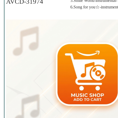
AVCD-31974
5.Smile World-instrumental-
6.Song for you☆-instrument