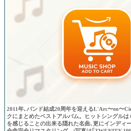
2011年､バンド結成20周年を迎えるL'Arc〜en〜C
クにまとめたベストアルバム。ヒットシングルは
を感じることの出来る隠れた名曲､更にインディ
全曲完全リマスタリング。(写真は｢TWENITY 1991-