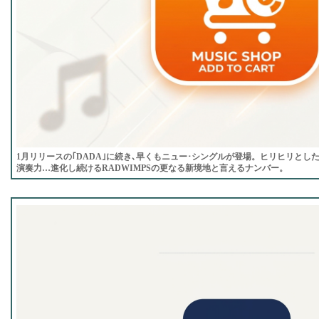
1月リリースの｢DADA｣に続き､早くもニュー･シングルが登場。ヒリヒリとし
演奏力…進化し続けるRADWIMPSの更なる新境地と言えるナンバー。