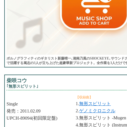
ポルノグラフィティのギタリスト新藤晴一､湘南乃風のSHOCKEYE､サウン
で活躍する篤志の3人が立ち上げた超豪華新プロジェクト。全作業を3人だけで仕
柴咲コウ
｢無形スピリット｣
【収録曲】
1.
無形スピリット
Single
2.
ゲノミクロニクル
発売：2011.02.09
3.無形スピリット -Mugen L
UPCH-89094(初回限定盤)
4.無形スピリット (Instrumen