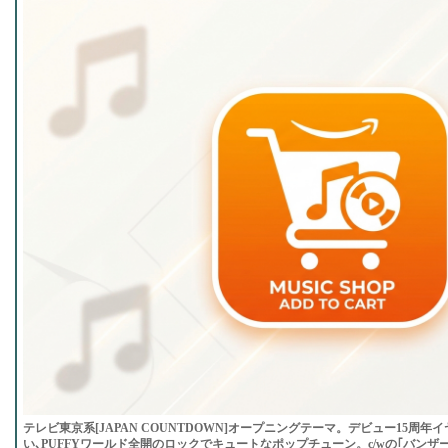
テレビ東京系[JAPAN COUNTDOWN]オープニングテーマ。デビュー15周年
い､PUFFYワールド全開のロックでキュートなポップチューン。c/wの｢バンザー