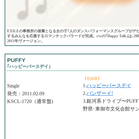
EXILEの事務所の後輩となる女の子7人のダンスパフォーマンスグループがデ
するみんなを応援するロマンチックバラードが完成。c/wの｢Happy Talk｣は､
2011年ヴァージョン。
PUFFY
｢ハッピーバースデイ｣
【収録曲】
1.
ハッピーバースデイ
Single
2.
バンザーイ!
発売：2011.02.09
3.銀河系ドライブ〜PUFF
KSCL-1720（通常盤)
野県･東御市文化会館サ