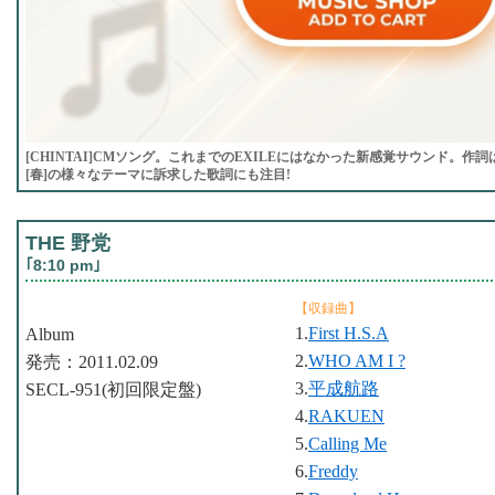
[CHINTAI]CMソング。これまでのEXILEにはなかった新感覚サウンド。作詞は
[春]の様々なテーマに訴求した歌詞にも注目!
THE 野党
｢8:10 pm｣
【収録曲】
1.
First H.S.A
Album
2.
WHO AM I ?
発売：2011.02.09
3.
平成航路
SECL-951(初回限定盤)
4.
RAKUEN
5.
Calling Me
6.
Freddy