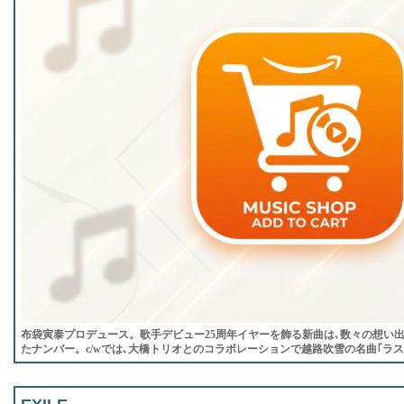
布袋寅泰プロデュース。歌手デビュー25周年イヤーを飾る新曲は､数々の想い
たナンバー。c/wでは､大橋トリオとのコラボレーションで越路吹雪の名曲｢ラ