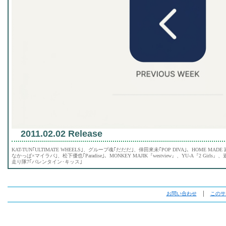
2011.02.02 Release
KAT-TUN｢ULTIMATE WHEELS｣、グループ魂｢だだだ｣、倖田來未｢POP DIVA｣、HOME MADE 家族『Se
なかっぱ×マイラバ｣、松下優也｢Paradise｣、MONKEY MAJIK『westview』、YU-A『2 G
走り隊7｢バレンタイン･キッス｣
お問い合わせ
│
このサ