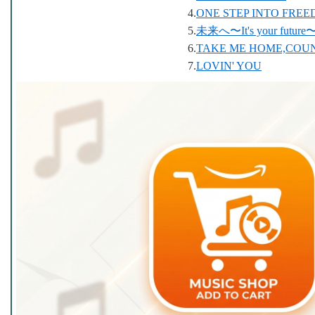
4.
ONE STEP INTO FRE
5.
未来へ〜It's your future
6.
TAKE ME HOME,COU
7.
LOVIN' YOU