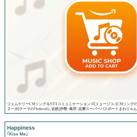
ジェムケリーCMソング＆NTTコミュニケーションズ[ミュージコ♪]CMソングの｢Di
ヌーボ]テーマの｢beloved｣､近鉄[伊勢･鳥羽･志摩スーパーパスポートまわりゃんせ]
Happiness
｢Kiss Me｣