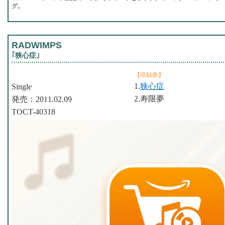
グ。
RADWIMPS
｢狭心症｣
【収録曲】
1.
狭心症
Single
2.寿限夢
発売：2011.02.09
TOCT-40318