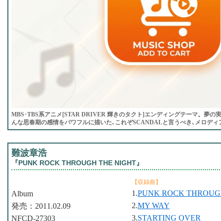
MBS･TBS系アニメ[STAR DRIVER 輝きのタクト]エンディングテーマ。
んな思春期の感情をパワフルに描いた､これぞSCANDALと言うべき､メロデ
難波章浩
『PUNK ROCK THROUGH THE NIGHT』
【収録曲】
1.
PUNK ROCK THROUG
Album
2.
MY WAY
発売：2011.02.09
3.
STARTING OVER
NFCD-27303