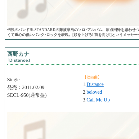
伝説のバンドHi-STANDARDの難波章浩のソロ･アルバム。原点回帰を思わ
くて重心の低いパンク･ロックを表現。[顔を上げろ! 前を向け!]というメッセ
西野カナ
｢Distance｣
【収録曲】
Single
1.
Distance
発売：2011.02.09
2.
beloved
SECL-950(通常盤)
3.
Call Me Up