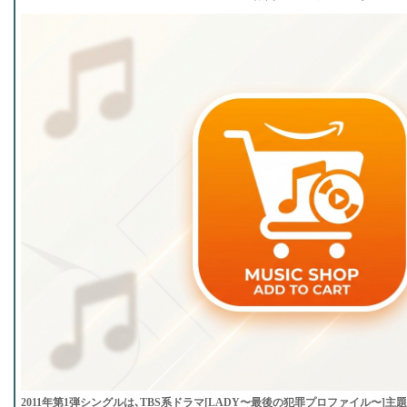
2011年第1弾シングルは､TBS系ドラマ[LADY〜最後の犯罪プロファイル〜