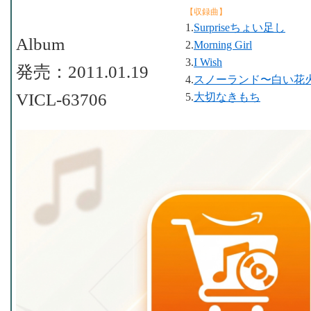
【収録曲】
1.
Surpriseちょい足し
Album
2.
Morning Girl
3.
I Wish
発売：2011.01.19
4.
スノーランド〜白い花
VICL-63706
5.
大切なきもち