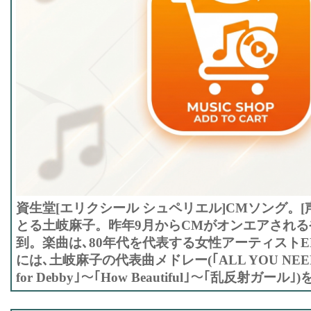
資生堂[エリクシール シュペリエル]CMソング。[
とる土岐麻子。昨年9月からCMがオンエアされる
到。楽曲は､80年代を代表する女性アーティストEP
には､土岐麻子の代表曲メドレー(｢ALL YOU NEED I
for Debby｣〜｢How Beautiful｣〜｢乱反射ガール