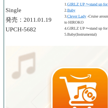
1.
GIRLZ UP 〜stand up for
Single
2.
Baby
3.
Clever Lady
-Cruise aroun
発売：2011.01.19
to HIROKO
UPCH-5682
4.GIRLZ UP 〜stand up for 
5.Baby(Instrumental)