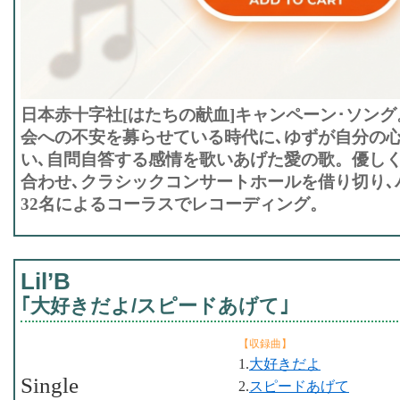
日本赤十字社[はたちの献血]キャンペーン･ソン
会への不安を募らせている時代に､ゆずが自分の
い､自問自答する感情を歌いあげた愛の歌。優し
合わせ､クラシックコンサートホールを借り切り､
32名によるコーラスでレコーディング。
Lil’B
｢大好きだよ/スピードあげて｣
【収録曲】
1.
大好きだよ
Single
2.
スピードあげて