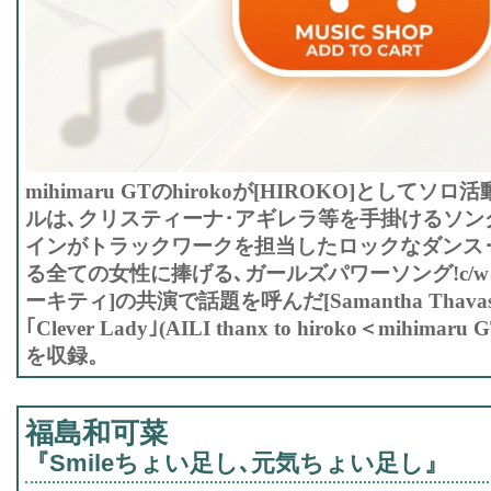
mihimaru GTのhirokoが[HIROKO]として
ルは､クリスティーナ･アギレラ等を手掛けるソン
インがトラックワークを担当したロックなダンス
る全ての女性に捧げる､ガールズパワーソング!c/w
ーキティ]の共演で話題を呼んだ[Samantha Thava
｢Clever Lady｣(AILI thanx to hiroko＜mihim
を収録。
福島和可菜
『Smileちょい足し､元気ちょい足し』