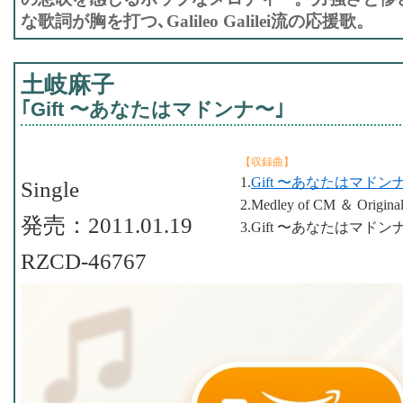
な歌詞が胸を打つ､Galileo Galilei流の応援歌。
土岐麻子
｢Gift 〜あなたはマドンナ〜｣
【収録曲】
1.
Gift 〜あなたはマドン
Single
2.Medley of CM ＆ Origina
発売：2011.01.19
3.Gift 〜あなたはマドンナ〜(I
RZCD-46767