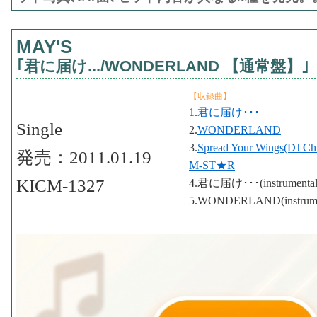
MAY'S
｢君に届け.../WONDERLAND 【通常盤】｣
【収録曲】
1.
君に届け･･･
Single
2.
WONDERLAND
3.
Spread Your Wings(DJ Chi
発売：2011.01.19
M-ST★R
KICM-1327
4.君に届け･･･(instrumental
5.WONDERLAND(instrume