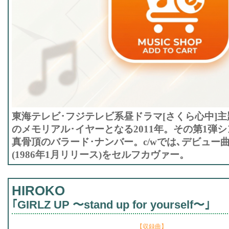
東海テレビ･フジテレビ系昼ドラマ[さくら心中]主
のメモリアル･イヤーとなる2011年。その第1弾
真骨頂のバラード･ナンバー。c/wでは､デビュー
(1986年1月リリース)をセルフカヴァー。
HIROKO
｢GIRLZ UP 〜stand up for yourself〜｣
【収録曲】