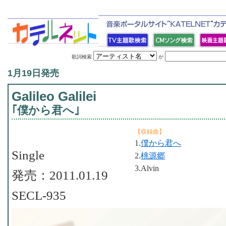
歌詞検索
が
1月19日発売
Galileo Galilei
｢僕から君へ｣
【収録曲】
1.
僕から君へ
Single
2.
桃源郷
3.Alvin
発売：2011.01.19
SECL-935