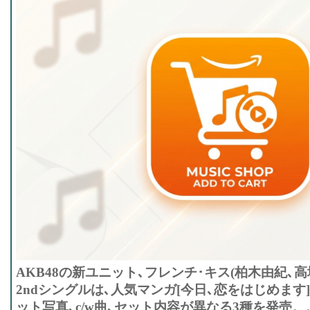
AKB48の新ユニット､フレンチ･キス(柏木由紀､
2ndシングルは､人気マンガ[今日､恋をはじめます
ット写真､c/w曲､セット内容が異なる3種を発売。