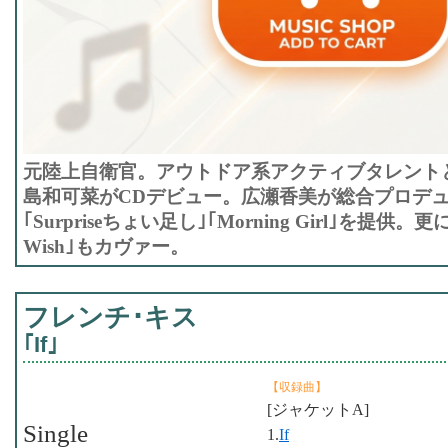
元陸上自衛官。アウトドア系アクティブタレント
島和可菜がCDデビュー。広瀬香美が総合プロデ
｢Surpriseちょい足し｣｢Morning Girl｣を提
Wish｣もカヴァー。
フレンチ･キス
｢If｣
【収録曲】
[ジャケットA]
Single
1.
If