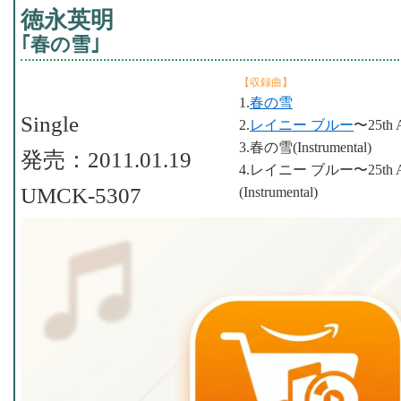
徳永英明
｢春の雪｣
【収録曲】
1.
春の雪
Single
2.
レイニー ブルー
〜25th A
3.春の雪(Instrumental)
発売：2011.01.19
4.レイニー ブルー〜25th Ann
UMCK-5307
(Instrumental)