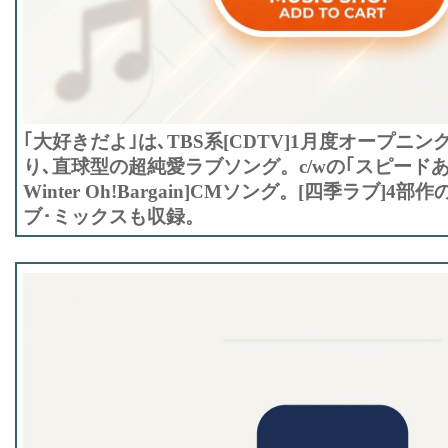
｢大好きだよ｣は､TBS系[CDTV]1月度オープニ
り､直球型の超純愛ラブソング。c/wの｢スピードあげて
Winter Oh!Bargain]CMソング。[四季ラブ]
ブ･ミックスも収録。