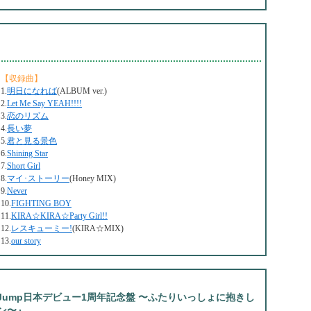
【収録曲】
1.
明日になれば
(ALBUM ver.)
2.
Let Me Say YEAH!!!!
3.
恋のリズム
4.
長い夢
5.
君と見る景色
6.
Shining Star
7.
Short Girl
8.
マイ･ストーリー
(Honey MIX)
9.
Never
10.
FIGHTING BOY
11.
KIRA☆KIRA☆Party Girl!!
12.
レスキューミー!
(KIRA☆MIX)
13.
our story
o Jump日本デビュー1周年記念盤 〜ふたりいっしょに抱きし
ン〜』