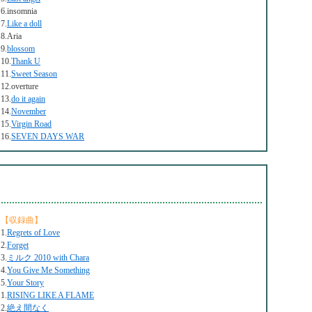
6.insomnia
7.
Like a doll
8.Aria
9.
blossom
10.
Thank U
11.
Sweet Season
12.overture
13.
do it again
14.
November
15.
Virgin Road
16.
SEVEN DAYS WAR
【収録曲】
1.
Regrets of Love
2.
Forget
3.
ミルク 2010 with Chara
4.
You Give Me Something
5.
Your Story
1.
RISING LIKE A FLAME
2.
絶え間なく