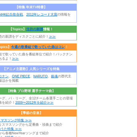
【特集 年末TV特番】
年NHK紅白歌合戦
、
2012年レコード大賞
の情報を
【Topics】
注目の新譜
情報！
売の新譜をディスクごとに紹介！
≫≫
opics】
今週の歌番組で歌っていた曲はコレ
！
組で歌っていた曲を番組単位で紹介！バックナン
あるよ！
≫≫
【アニメ主題歌】人気シリーズを特集
コナン
、
ONE PIECE
、
NARUTO
、
銀魂
の歴代主
報ほかを掲載
【特集 プロ野球 選手テーマ曲】
ーグ、パ・リーグ、全12チーム各選手ごとの登場
曲を紹介！
2009〜2012年を紹介≫≫
【季節の音楽】
スマスソング特集 ≫≫
リスマスソングから定番曲・珍曲まで紹介
うた特集 ≫≫
ら各種NewYearソングまで紹介