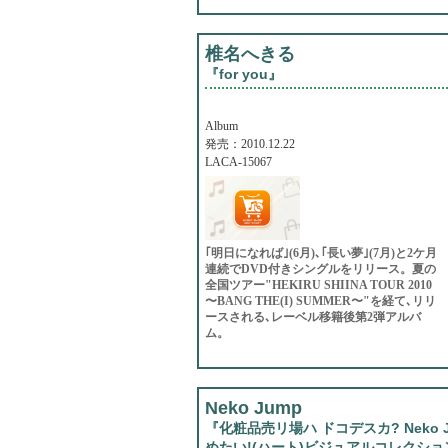
椎名へきる
『for you』
Album
発売：2010.12.22
LACA-15067
｢明日になれば｣(6月)､｢長い夢｣(7月)と2ケ月
連続でDVD付きシングルをリリース。夏の
全国ツアー"HEKIRU SHIINA TOUR 2010
〜BANG THE(I) SUMMER〜"を経て､リリ
ースされる､レーベル移籍後第2弾アルバ
ム。
Neko Jump
『化粧品売リ場ハ ドコデスカ? Nek
めたい!(ハート)ビジュアルコレクショ