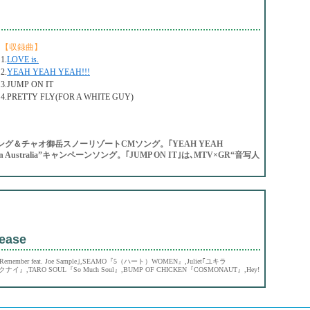
【収録曲】
1.
LOVE is.
2.
YEAH YEAH YEAH!!!
3.JUMP ON IT
4.PRETTY FLY(FOR A WHITE GUY)
ーンソング＆チャオ御岳スノーリゾートCMソング。｢YEAH YEAH
 Day in Australia”キャンペーンソング。｢JUMP ON IT｣は､MTV×GR“音写人
ease
 Remember feat. Joe Sample｣,SEAMO『5（ハート）WOMEN』,Juliet｢ユキラ
クナイ』,TARO SOUL『So Much Soul』,BUMP OF CHICKEN『COSMONAUT』,Hey!