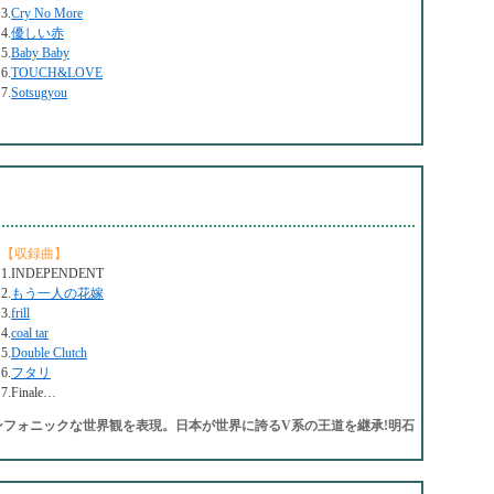
3.
Cry No More
4.
優しい赤
5.
Baby Baby
6.
TOUCH&LOVE
7.
Sotsugyou
【収録曲】
1.INDEPENDENT
2.
もう一人の花嫁
3.
frill
4.
coal tar
5.
Double Clutch
6.
フタリ
7.Finale…
ンフォニックな世界観を表現。日本が世界に誇るV系の王道を継承!明石