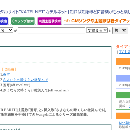
が
を
タイア
｜
TV主
2013
【収録曲】
1.
蒼穹
2.
さよならの時くらい微笑んで
3.蒼穹(off vocal ver.)
2013
4.さよならの時くらい微笑んで(off vocal ver.)
現在公
掲載！
ND EARTH]主題歌｢蒼穹｣と､挿入歌｢さよならの時くらい微笑んで｣を
テレビ版主題歌を手掛けてきたangelaによるシリーズ最高楽曲。
NHK
歌情報