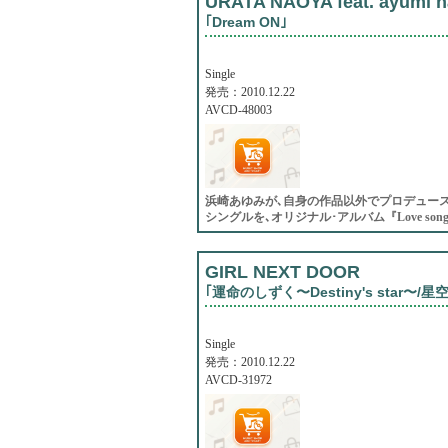
URATA NAOYA feat. ayumi 
｢Dream ON｣
Single
発売：2010.12.22
AVCD-48003
浜崎あゆみが､自身の作品以外でプロデュー
シングルを､オリジナル･アルバム『Love so
GIRL NEXT DOOR
｢運命のしずく〜Destiny's star〜/星
Single
発売：2010.12.22
AVCD-31972