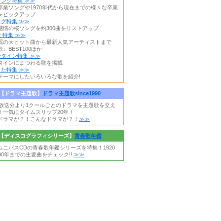
ング特集 ≫≫
卒業ソングや1970年代から現在までの様々な卒業
をピックアップ
グ特集 ≫≫
感情の桜ソングを約300曲をリストアップ
 特集 ≫≫
謡の大ヒット曲から最新人気アーティストまで
』BEST100ほか
タイン特集 ≫≫
タインにまつわる歌を掲載
た特集 ≫≫
テーマにしたいろいろな歌を紹介!
【ドラマ主題歌】
ドラマ主題歌since1990
0年放送分より1クールごとのドラマを主題歌を交え
！一気にタイムスリップ20年！
ドラマが？！こんなドラマが？！
≫≫
【ディスコグラフィシリーズ】
青春歌年鑑
ムニバスCDの青春歌年鑑シリーズを特集！1920
90年までの主要曲をチェック!!
≫≫