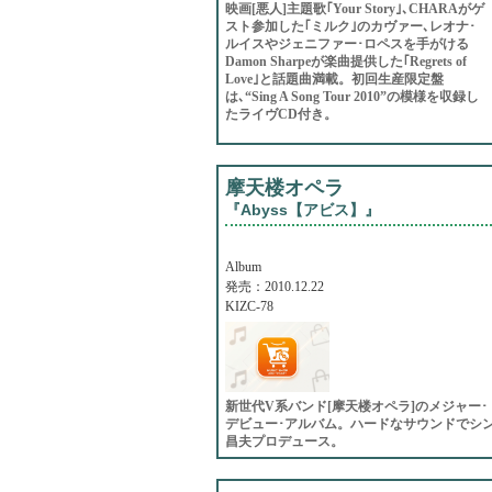
映画[悪人]主題歌｢Your Story｣､CHARAがゲ
スト参加した｢ミルク｣のカヴァー､レオナ･
ルイスやジェニファー･ロペスを手がける
Damon Sharpeが楽曲提供した｢Regrets of
Love｣と話題曲満載。初回生産限定盤
は､“Sing A Song Tour 2010”の模様を収録し
たライヴCD付き。
摩天楼オペラ
『Abyss【アビス】』
Album
発売：2010.12.22
KIZC-78
新世代V系バンド[摩天楼オペラ]のメジャー･
デビュー･アルバム。ハードなサウンドでシ
昌夫プロデュース。