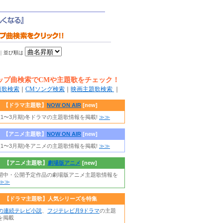
｜
並び順は
ップ曲検索でCMや主題歌をチェック！
題歌検索
｜
CMソング検索
｜
映画主題歌検索
｜
【ドラマ主題歌】
NOW ON AIR
[new]
年(1〜3月期)冬ドラマの主題歌情報を掲載!
≫≫
【アニメ主題歌】
NOW ON AIR
[new]
年(1〜3月期)冬アニメの主題歌情報を掲載!
≫≫
【アニメ主題歌】
劇場版アニメ
[new]
開中・公開予定作品の劇場版アニメ主題歌情報を
≫≫
【ドラマ主題歌】人気シリーズを特集
朝の連続テレビ小説
、
フジテレビ月9ドラマ
の主題
を掲載