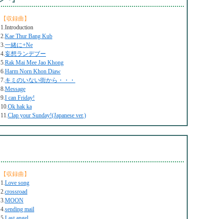
【収録曲】
1.Introduction
2.
Kae Thur Bang Kub
3.
一緒に+Ne
4.
妄想ランデブー
5.
Rak Mai Mee Jao Khong
6.
Harm Norn Khon Diaw
7.
キミのいない街から・・・
8.
Message
9.
I can Friday!
10.
Ok hak ka
11.
Clap your Sunday!(Japanese ver.)
【収録曲】
1.
Love song
2.
crossroad
3.
MOON
4.
sending mail
5.
Last angel