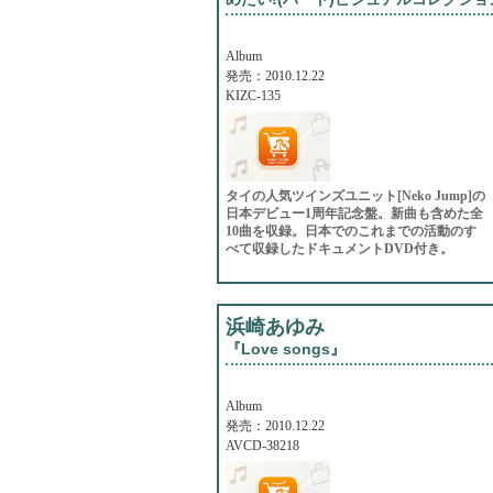
Album
発売：2010.12.22
KIZC-135
タイの人気ツインズユニット[Neko Jump]の
日本デビュー1周年記念盤。新曲も含めた全
10曲を収録。日本でのこれまでの活動のす
べて収録したドキュメントDVD付き。
浜崎あゆみ
『Love songs』
Album
発売：2010.12.22
AVCD-38218