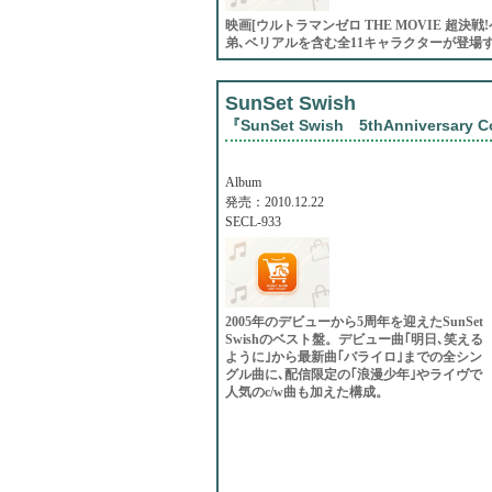
映画[ウルトラマンゼロ THE MOVIE 超
弟､ベリアルを含む全11キャラクターが登場す
SunSet Swish
『SunSet Swish 5thAnniversary C
Album
発売：2010.12.22
SECL-933
2005年のデビューから5周年を迎えたSunSet
Swishのベスト盤。デビュー曲｢明日､笑える
ように｣から最新曲｢バライロ｣までの全シン
グル曲に､配信限定の｢浪漫少年｣やライヴで
人気のc/w曲も加えた構成。