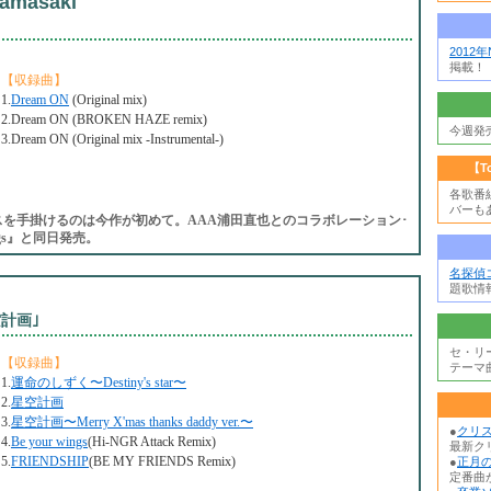
hamasaki
2012
掲載！
【収録曲】
1.
Dream ON
(Original mix)
2.Dream ON (BROKEN HAZE remix)
今週発
3.Dream ON (Original mix -Instrumental-)
【T
各歌番
バーも
スを手掛けるのは今作が初めて。AAA浦田直也とのコラボレーション･
ngs』と同日発売。
名探偵
題歌情
空計画｣
セ・リ
【収録曲】
テーマ
1.
運命のしずく〜Destiny's star〜
2.
星空計画
3.
星空計画〜Merry X'mas thanks daddy ver.〜
●
クリ
4.
Be your wings
(Hi-NGR Attack Remix)
最新ク
5.
FRIENDSHIP
(BE MY FRIENDS Remix)
●
正月の
定番曲か