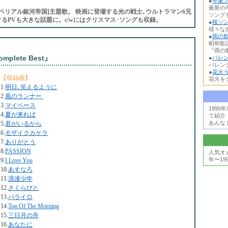
●
卒業ソ
最新の
決戦!ベリアル銀河帝国]主題歌。 映画に登場する光の戦士､ウルトラマン6兄
ソング
るPVも大きな話題に。c/wにはクリスマス･ソングも収録。
●
桜ソン
様々な
●
雨の歌
昭和歌
『雨の歌
omplete Best』
●
バレン
バレン
●
花火う
【収録曲】
花火を
1.
明日､笑えるように
2.
風のランナー
3.
マイペース
199
4.
夏が来れば
て紹介
あんな
5.
君がいるから
6.
モザイクカケラ
7.
ありがとう
8.
PASSION
人気オ
年〜19
9.
I Love You
10.
あすなろ
11.
浪漫少年
12.
さくらびと
13.
バライロ
14.
Top Of The Morning
15.
三日月の舟
16.
あなたに