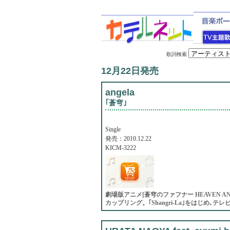
歌詞検索
12月22日発売
angela
｢蒼穹｣
Single
発売：2010.12.22
KICM-3222
劇場版アニメ[蒼穹のファフナー HEAVEN A
カップリング。｢Shangri-La｣をはじめ､