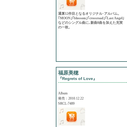
通算12作目となるオリジナル･アルバム。
｢MOON｣｢blossom｣｢crossroad｣｢Last Angel｣
などのシングル曲に､新曲8曲を加えた充実
の一枚。
福原美穂
『Regrets of Love』
Album
発売：2010.12.22
SRCL-7489