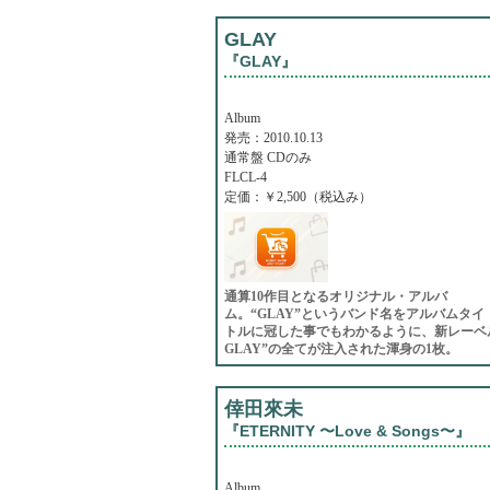
GLAY
『GLAY』
Album
発売：2010.10.13
通常盤 CDのみ
FLCL-4
定価：￥2,500（税込み）
通算10作目となるオリジナル・アルバ
ム。“GLAY”というバンド名をアルバムタイ
トルに冠した事でもわかるように、新レーベル“lover
GLAY”の全てが注入された渾身の1枚。
倖田來未
『ETERNITY 〜Love & Songs〜』
Album