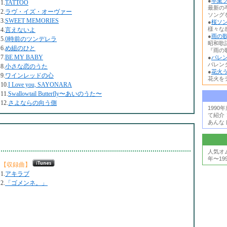
●
卒業ソ
1.
TATTOO
最新の
2.
ラヴ・イズ・オーヴァー
ソング
3.
SWEET MEMORIES
●
桜ソン
様々な
4.
言えないよ
●
雨の歌
5.
0時前のツンデレラ
昭和歌
6.
め組のひと
『雨の歌
7.
BE MY BABY
●
バレン
バレン
8.
小さな恋のうた
●
花火う
9.
ワインレッドの心
花火を
10.
I Love you, SAYONARA
11.
Swallowtail Butterfly〜あいのうた〜
12.
さよならの向う側
199
て紹介
あんな
人気オ
年〜19
【収録曲】
1.
アキラブ
2.
「ゴメンネ。」