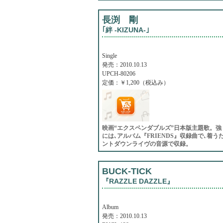
長渕 剛
｢絆 -KIZUNA-｣
Single
発売：2010.10.13
UPCH-80206
定価：￥1,200（税込み）
映画“エクスペンダブルズ”日本版主題歌。強
には､アルバム『FRIENDS』収録曲で､着うた
ントダウンライヴの音源で収録。
BUCK-TICK
『RAZZLE DAZZLE』
Album
発売：2010.10.13