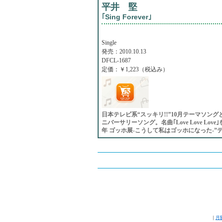
平井 堅
｢Sing Forever｣
Single
発売：2010.10.13
DFCL-1687
定価：￥1,223（税込み）
日本テレビ系“スッキリ!!”10月テーマソングとし
ニバーサリーソング。名曲｢Love Love Lo
年 ゴッホ展-こうして私はゴッホになった-”
｜
月