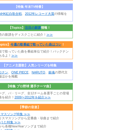
【特集 年末TV特番】
年NHK紅白歌合戦
、
2012年レコード大賞
の情報を
【Topics】
注目の新譜
情報！
売の新譜をディスクごとに紹介！
≫≫
opics】
今週の歌番組で歌っていた曲はコレ
！
組で歌っていた曲を番組単位で紹介！バックナン
あるよ！
≫≫
【アニメ主題歌】人気シリーズを特集
コナン
、
ONE PIECE
、
NARUTO
、
銀魂
の歴代主
報ほかを掲載
【特集 プロ野球 選手テーマ曲】
ーグ、パ・リーグ、全12チーム各選手ごとの登場
曲を紹介！
2009〜2012年を紹介≫≫
【季節の音楽】
スマスソング特集 ≫≫
リスマスソングから定番曲・珍曲まで紹介
うた特集 ≫≫
ら各種NewYearソングまで紹介