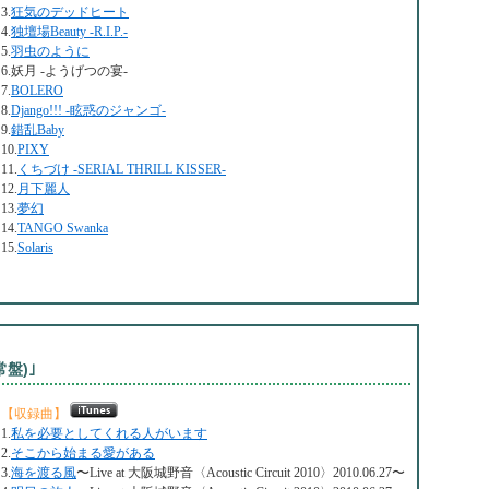
3.
狂気のデッドヒート
4.
独壇場Beauty -R.I.P.-
5.
羽虫のように
6.妖月 -ようげつの宴-
7.
BOLERO
8.
Django!!! -眩惑のジャンゴ-
9.
錯乱Baby
10.
PIXY
11.
くちづけ -SERIAL THRILL KISSER-
12.
月下麗人
13.
夢幻
14.
TANGO Swanka
15.
Solaris
盤)｣
【収録曲】
1.
私を必要としてくれる人がいます
2.
そこから始まる愛がある
3.
海を渡る風
〜Live at 大阪城野音〈Acoustic Circuit 2010〉2010.06.27〜