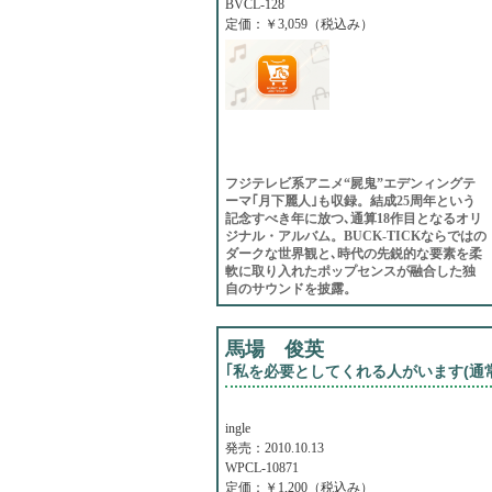
BVCL-128
定価：￥3,059（税込み）
フジテレビ系アニメ“屍鬼”エデンィングテ
ーマ｢月下麗人｣も収録。結成25周年という
記念すべき年に放つ､通算18作目となるオリ
ジナル・アルバム。BUCK-TICKならではの
ダークな世界観と､時代の先鋭的な要素を柔
軟に取り入れたポップセンスが融合した独
自のサウンドを披露。
馬場 俊英
｢私を必要としてくれる人がいます(通常
ingle
発売：2010.10.13
WPCL-10871
定価：￥1,200（税込み）