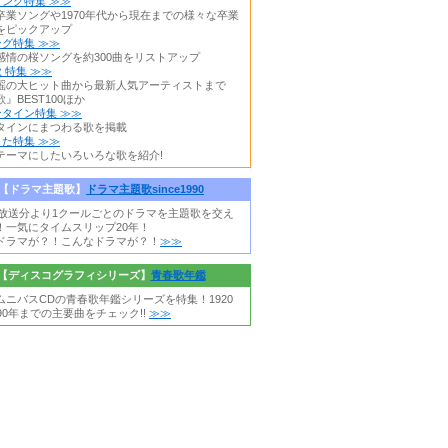
ング特集 ≫≫
卒業ソングや1970年代から現在までの様々な卒業
をピックアップ
グ特集 ≫≫
感情の桜ソングを約300曲をリストアップ
 特集 ≫≫
謡の大ヒット曲から最新人気アーティストまで
』BEST100ほか
タイン特集 ≫≫
タインにまつわる歌を掲載
た特集 ≫≫
テーマにしたいろいろな歌を紹介!
【ドラマ主題歌】
ドラマ主題歌since1990
0年放送分より1クールごとのドラマを主題歌を交え
！一気にタイムスリップ20年！
ドラマが？！こんなドラマが？！
≫≫
【ディスコグラフィシリーズ】
青春歌年鑑
ムニバスCDの青春歌年鑑シリーズを特集！1920
90年までの主要曲をチェック!!
≫≫