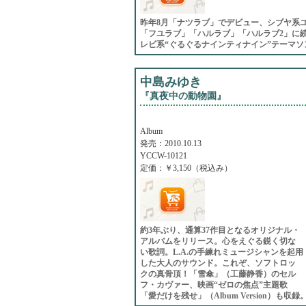
昨年8月「ナツラブ」でデビュー、シブヤ系ユ
「フユラブ」「ハルラブ」「ハルラブ2」に
レビ系“ぐるぐるナインティナイン”テーマソ
中島みゆき
『真夜中の動物園』
Album
発売：2010.10.13
YCCW-10121
定価：￥3,150（税込み）
約3年ぶり、通算37作目となるオリジナル・
アルバムをリリース。心をえぐる鋭く切な
い歌詞。L.A.の手練れミュージシャンを起用
した大人のサウンド。これぞ、ソフトロッ
クの真骨頂！「雪傘」（工藤静香）のセル
フ・カヴァー、映画“ゼロの焦点”主題歌
「愛だけを残せ」（Album Version）も収録