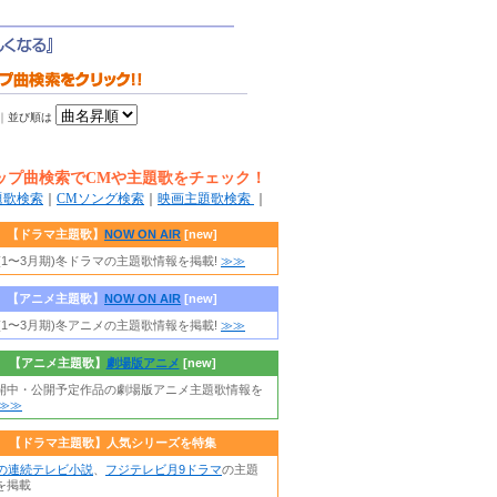
｜
並び順は
ップ曲検索でCMや主題歌をチェック！
題歌検索
｜
CMソング検索
｜
映画主題歌検索
｜
【ドラマ主題歌】
NOW ON AIR
[new]
年(1〜3月期)冬ドラマの主題歌情報を掲載!
≫≫
【アニメ主題歌】
NOW ON AIR
[new]
年(1〜3月期)冬アニメの主題歌情報を掲載!
≫≫
【アニメ主題歌】
劇場版アニメ
[new]
開中・公開予定作品の劇場版アニメ主題歌情報を
≫≫
【ドラマ主題歌】人気シリーズを特集
朝の連続テレビ小説
、
フジテレビ月9ドラマ
の主題
を掲載