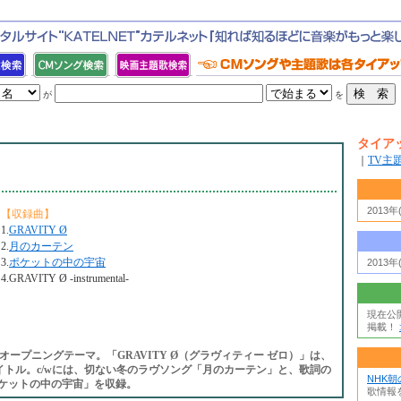
が
を
タイア
｜
TV主
2013
【収録曲】
1.
GRAVITY Ø
2.
月のカーテン
3.
ポケットの中の宇宙
2013
4.GRAVITY Ø -instrumental-
現在公
掲載！
クト”オープニングテーマ。「GRAVITY Ø（グラヴィティー ゼロ）」は、
タイトル。c/wには、切ない冬のラヴソング「月のカーテン」と、歌詞の
NHK
ポケットの中の宇宙」を収録。
歌情報