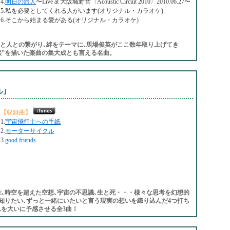
4.
明日の旅人
〜Live at 大阪城野音〈Acoustic Circuit 2010〉2010.06.27〜
5.私を必要としてくれる人がいます(オリジナル・カラオケ)
6.そこから始まる愛がある(オリジナル・カラオケ)
人と人との繋がり､絆をテーマに､馬場俊英がここ数年取り上げてき
涙”を描いた楽曲の集大成とも言える名曲。
ル｣
【収録曲】
1.
宇宙飛行士への手紙
2.
モーターサイクル
3.
good friends
性､時空を超えた空想､宇宙の不思議､生と死・・・様々な思考を幻想的
知りたい､ずっと一緒にいたいと言う現実の想いを織り込んだ4つ打ち
ムを大いに予感させる全3曲！