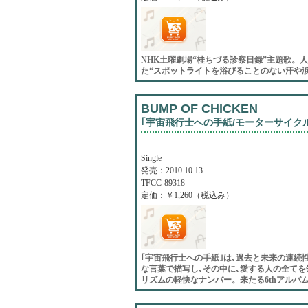
NHK土曜劇場“桂ちづる診察日録”主題歌。
た“スポットライトを浴びることのない汗や
BUMP OF CHICKEN
｢宇宙飛行士への手紙/モーターサイク
Single
発売：2010.10.13
TFCC-89318
定価：￥1,260（税込み）
｢宇宙飛行士への手紙｣は､過去と未来の連続
な言葉で描写し､その中に､愛する人の全てを
リズムの軽快なナンバー。来たる6thアルバ