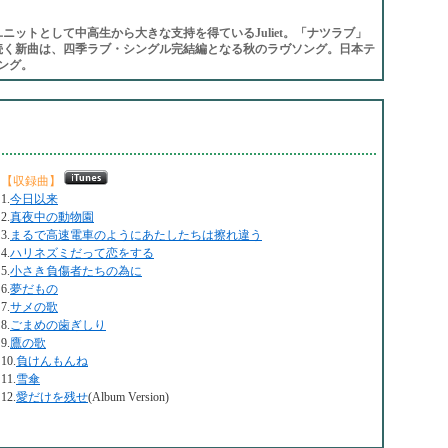
ニットとして中高生から大きな支持を得ているJuliet。「ナツラブ」
続く新曲は、四季ラブ・シングル完結編となる秋のラヴソング。日本テ
ング。
【収録曲】
1.
今日以来
2.
真夜中の動物園
3.
まるで高速電車のようにあたしたちは擦れ違う
4.
ハリネズミだって恋をする
5.
小さき負傷者たちの為に
6.
夢だもの
7.
サメの歌
8.
ごまめの歯ぎしり
9.
鷹の歌
10.
負けんもんね
11.
雪傘
12.
愛だけを残せ
(Album Version)
。