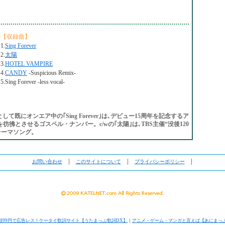
【収録曲】
1.
Sing Forever
2.
太陽
3.
HOTEL VAMPIRE
4.
CANDY
-Suspicious Remix-
5.Sing Forever -less vocal-
て既にオンエア中の｢Sing Forever｣は､デビュー15周年を記念するア
ve｣を彷彿とさせるゴスペル・ナンバー。c/wの｢太陽｣は､TBS主催“没後120
テーマソング。
お問い合わせ
│
このサイトについて
│
プライバシーポリシー
│
額99円で広告レス！ケータイ歌詞サイト【うたまっぷ歌詞DX】
｜
アニメ・ゲーム・マンガと言えば【あにまっ