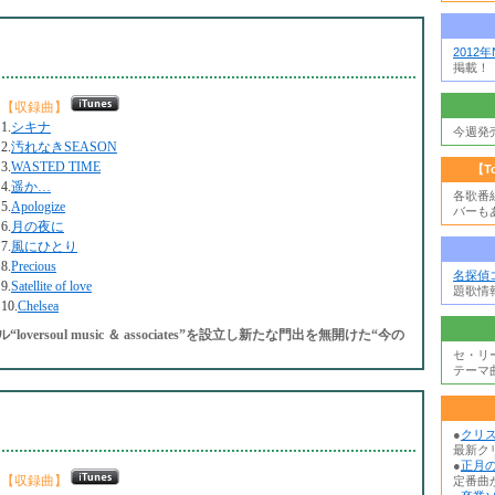
2012
掲載！
【収録曲】
1.
シキナ
今週発
2.
汚れなきSEASON
3.
WASTED TIME
【T
4.
遥か…
各歌番
5.
Apologize
バーも
6.
月の夜に
7.
風にひとり
8.
Precious
名探偵
9.
Satellite of love
題歌情
10.
Chelsea
soul music ＆ associates”を設立し新たな門出を無開けた“今の
セ・リ
テーマ
●
クリ
最新ク
●
正月の
【収録曲】
定番曲か