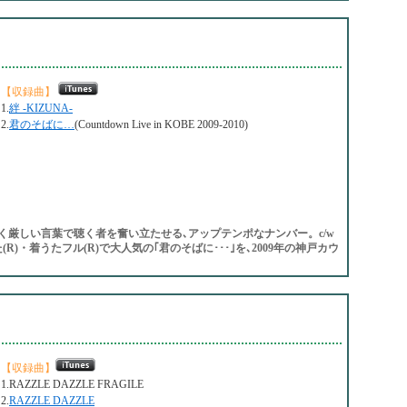
【収録曲】
1.
絆 -KIZUNA-
2.
君のそばに…
(Countdown Live in KOBE 2009-2010)
く厳しい言葉で聴く者を奮い立たせる､アップテンポなナンバー。c/w
(R)・着うたフル(R)で大人気の｢君のそばに･･･｣を､2009年の神戸カウ
【収録曲】
1.RAZZLE DAZZLE FRAGILE
2.
RAZZLE DAZZLE