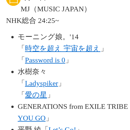
MJ（MUSIC JAPAN）
NHK総合 24:25~
モーニング娘。'14
「
時空を超え 宇宙を超え
」
「
Password is 0
」
水樹奈々
「
Ladyspiker
」
「
愛の星
」
GENERATIONS from EXILE TRIB
YOU GO
」
平野 綾「
Let’s Go!
」