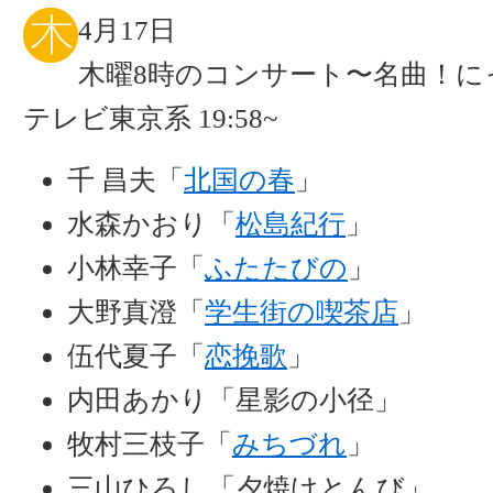
4月17日
木曜8時のコンサート〜名曲！に
テレビ東京系 19:58~
千 昌夫「
北国の春
」
水森かおり「
松島紀行
」
小林幸子「
ふたたびの
」
大野真澄「
学生街の喫茶店
」
伍代夏子「
恋挽歌
」
内田あかり「星影の小径」
牧村三枝子「
みちづれ
」
三山ひろし「夕焼けとんび」