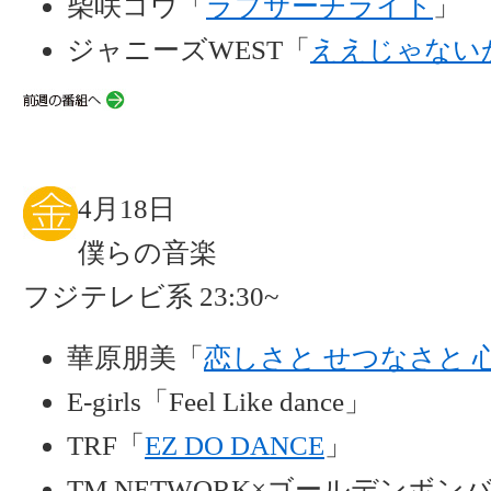
柴咲コウ「
ラブサーチライト
」
ジャニーズWEST「
ええじゃない
4月18日
僕らの音楽
フジテレビ系 23:30~
華原朋美「
恋しさと せつなさと 
E-girls「Feel Like dance」
TRF「
EZ DO DANCE
」
TM NETWORK×ゴールデンボン