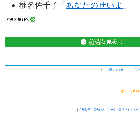
椎名佐千子「
あなたのせいよ
」
｜
お問い合わせ
│
この
｜
月額99円で広告レス！ケータイ歌詞サイト【う