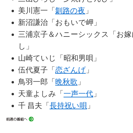
美川憲一「
釧路の夜
」
新沼謙治「おもいで岬」
三浦京子＆ハニーシックス「お嫁
し」
山崎ていじ「昭和男唄」
伍代夏子「
恋ざんげ
」
鳥羽一郎「
晩秋歌
」
天童よしみ「
一声一代
」
千 昌夫「
長持祝い唄
」