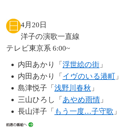
4月20日
洋子の演歌一直線
テレビ東京系 6:00~
内田あかり「
浮世絵の街
」
内田あかり「
イヴのいる港町
」
島津悦子「
浅野川春秋
」
三山ひろし「
あやめ雨情
」
長山洋子「
もう一度…子守歌
」