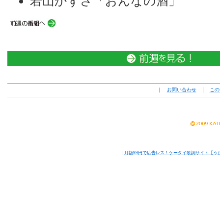
若山かずさ「おんなの酒」
｜
お問い合わせ
│
この
｜
月額99円で広告レス！ケータイ歌詞サイト【う