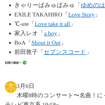
きゃりーぱみゅぱみゅ「
ゆめの
EXILE TAKAHIRO「
Love Story
」
℃-ute「
Love take it all
」
家入レオ「
a boy
」
BoA「
Shout it Out
」
前田敦子「
セブンスコード
」
3月6日
木曜8時のコンサート〜名曲！に
テレビ東京系 19:58~