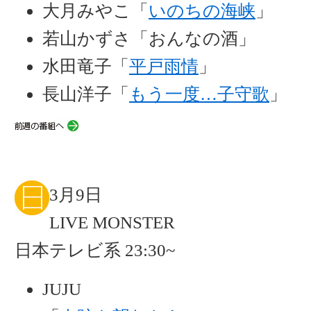
大月みやこ「
いのちの海峡
」
若山かずさ「おんなの酒」
水田竜子「
平戸雨情
」
長山洋子「
もう一度…子守歌
」
3月9日
LIVE MONSTER
日本テレビ系 23:30~
JUJU