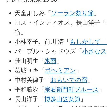
天童よしみ「
ソーラン祭り節
」
ロス・インディオス、長山洋子「
宿」
小林幸子、前川 清「
もしかして PA
パープル・シャドウズ「
小さなス
佳山明生「
氷雨
」
葛城ユキ「
ボヘミアン
」
中村美律子「
おもいでの宿
」
平和勝次「
宗右衛門町ブルース
」
長山洋子「
博多山笠女節
」