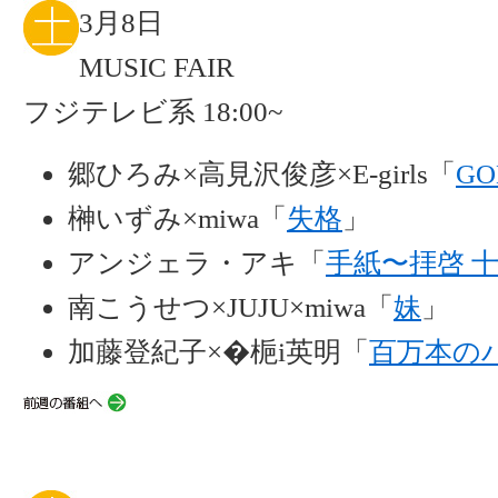
3月8日
MUSIC FAIR
フジテレビ系 18:00~
郷ひろみ×高見沢俊彦×E-girls「
GO
榊いずみ×miwa「
失格
」
アンジェラ・アキ「
手紙〜拝啓 
南こうせつ×JUJU×miwa「
妹
」
加藤登紀子×�梔i英明「
百万本の