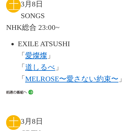
3月8日
SONGS
NHK総合 23:00~
EXILE ATSUSHI
「
愛燦燦
」
「
道しるべ
」
「
MELROSE〜愛さない約束〜
」
3月8日