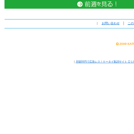
｜
お問い合わせ
│
この
｜
月額99円で広告レス！ケータイ歌詞サイト【う