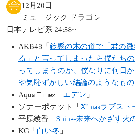
12月20日
ミュージック ドラゴン
日本テレビ系 24:58~
AKB48「
鈴懸の木の道で「君の微
る」と言ってしまったら僕たちの
ってしまうのか、僕なりに何日か
や気恥ずかしい結論のようなもの
Aqua Timez「
エデン
」
ソナーポケット「
X’masラブス
平原綾香「
Shine-未来へかざす火
KG「
白い冬
」