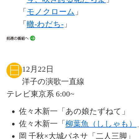
「
モノクローム
」
「
轍-わだち-
」
12月22日
洋子の演歌一直線
テレビ東京系 6:00~
佐々木新一「あの娘たずねて」
佐々木新一「
柳葉魚（ししゃも）
岡 千秋×大城バネサ「二人三脚」