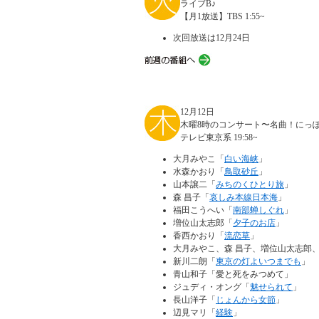
ライブB♪
【月1放送】TBS 1:55~
次回放送は12月24日
12月12日
木曜8時のコンサート〜名曲！にっ
テレビ東京系 19:58~
大月みやこ「
白い海峡
」
水森かおり「
鳥取砂丘
」
山本譲二「
みちのくひとり旅
」
森 昌子「
哀しみ本線日本海
」
福田こうへい「
南部蝉しぐれ
」
増位山太志郎「
夕子のお店
」
香西かおり「
流恋草
」
大月みやこ、森 昌子、増位山太志郎
新川二朗「
東京の灯よいつまでも
」
青山和子「愛と死をみつめて」
ジュディ・オング「
魅せられて
」
長山洋子「
じょんから女節
」
辺見マリ「
経験
」