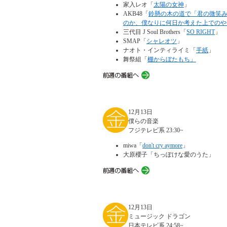
家入レオ「
太陽の女神
」
AKB48「
鈴懸の木の道で「君の微笑
のか、僕なりに何日か考えた上でのや
三代目 J Soul Brothers「
SO RIGHT
」
SMAP「
シャレオツ
」
ナオト・インティライミ「
手紙
」
舞祭組「
棚からぼたもち」
12月13日
僕らの音楽
フジテレビ系 23:30~
miwa「
don't cry aymore
」
大原櫻子「ちっぽけな愛のうた」
12月13日
ミュージック ドラゴン
日本テレビ系 24:58~