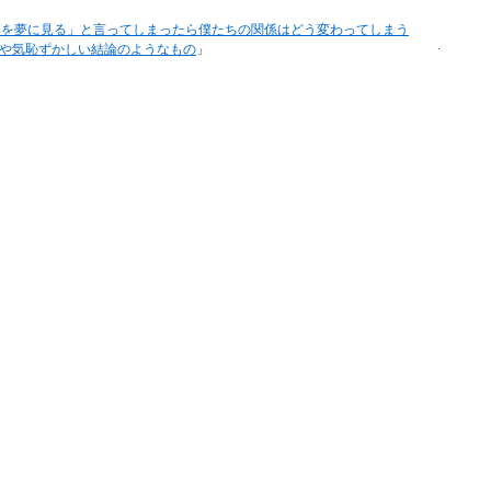
みを夢に見る」と言ってしまったら僕たちの関係はどう変わってしまう
.
や気恥ずかしい結論のようなもの
」