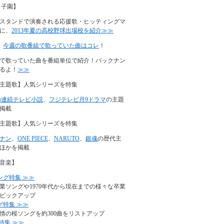
甲子園】
スタンドで演奏される応援歌・ヒッティングマ
に、
2013年夏の高校野球出場校を紹介≫≫
】
今週の歌番組で歌っていた曲はコレ
！
で歌っていた曲を番組単位で紹介！バックナン
るよ！
≫≫
主題歌】人気シリーズを特集
の連続テレビ小説
、
フジテレビ月9ドラマ
の主題
掲載
主題歌】人気シリーズを特集
ナン
、
ONE PIECE
、
NARUTO
、
銀魂
の歴代主
ほかを掲載
音楽】
ング特集 ≫≫
業ソングや1970年代から現在までの様々な卒業
ピックアップ
グ特集 ≫≫
情の桜ソングを約300曲をリストアップ
特集 ≫≫