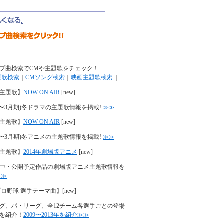
プ曲検索でCMや主題歌をチェック！
題歌検索
｜
CMソング検索
｜
映画主題歌検索
｜
主題歌】
NOW ON AIR
[new]
年(1〜3月期)冬ドラマの主題歌情報を掲載!
≫≫
主題歌】
NOW ON AIR
[new]
年(1〜3月期)冬アニメの主題歌情報を掲載!
≫≫
主題歌】
2014年劇場版アニメ
[new]
中・公開予定作品の劇場版アニメ主題歌情報を
≫≫
プロ野球 選手テーマ曲】
[new]
グ、パ・リーグ、全12チーム各選手ごとの登場
を紹介！
2009〜2013年を紹介≫≫