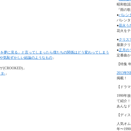
昭和歌謡
『雨の歌』
●
バレン
バレンタ
●
花火う
花火をテ
●
クリス
最新クリ
●
正月の
みを夢に見る」と言ってしまったら僕たちの関係はどう変わってしまう
定番曲か
や気恥ずかしい結論のようなもの
」
【特集 
カゲ(CROOKED)」
2013年
ウタ-
」
掲載！
【ドラマ
1990
て紹介！
あんなド
【ディス
人気オム
年〜19