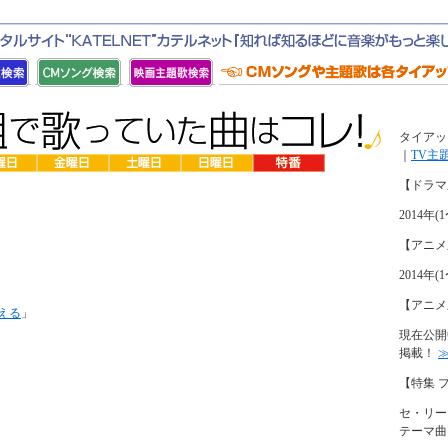
タイアッ
｜
TV主
【ドラマ
2014
【アニメ
2014
【アニメ
える
」
現在公開
掲載！
【特集 
セ・リー
テーマ曲