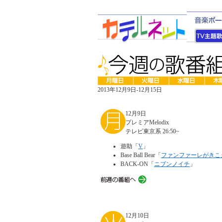
2013年12月9日-12月15日
12月9日
プレミアMelodix
テレビ東京系 26:50~
遊助「
V
」
Base Ball Bear「
ファンファーレがきこ
BACK-ON「
ニブンノイチ
」
12月10日