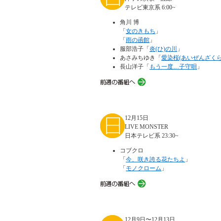
テレビ東京系 6:00~
角川 博
「
女のきもち
」
「
雨の函館
」
服部浩子「
炎(ひ)の川
」
あさみちゆき「
愛染桜(あいぜんざくら
長山洋子「
もう一度…子守唄
」
12月15日
LIVE MONSTER
日本テレビ系 23:30~
コブクロ
「
今、咲き誇る花たちよ
」
「
モノクローム
」
12月9日〜12月13日