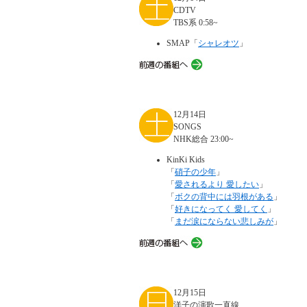
CDTV
TBS系 0:58~
SMAP「
シャレオツ
」
12月14日
SONGS
NHK総合 23:00~
KinKi Kids
「
硝子の少年
」
「
愛されるより 愛したい
」
「
ボクの背中には羽根がある
」
「
好きになってく 愛してく
」
「
まだ涙にならない悲しみが
」
12月15日
洋子の演歌一直線