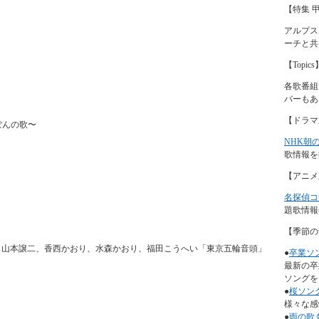
【特集 
アルプス
ーチと共
【Topics
各歌番組
バーもあ
【ドラマ
ぽんの歌〜
NHK朝
歌情報を
【アニメ
名探偵コ
題歌情報
【季節の
、山本譲二、香西かおり、水森かおり、福田こうへい「東京五輪音頭」
●
卒業ソ
最新の卒
ソングを
●
桜ソン
様々な感
●
雨の歌 