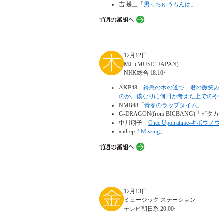
吉 幾三「
男っちゅうもんは
」
12月12日
MJ（MUSIC JAPAN）
NHK総合 18:10~
AKB48「
鈴懸の木の道で「君の微笑
のか、僕なりに何日か考えた上でのや
NMB48「
青春のラップタイム
」
G-DRAGON(from BIGBANG)「ピタ
中川翔子「
Once Upon atime-キボウノ
androp「
Missing
」
12月13日
ミュージック ステーション
テレビ朝日系 20:00~