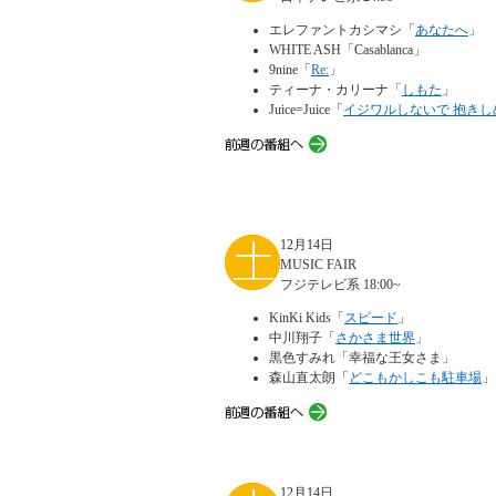
エレファントカシマシ「
あなたへ
」
WHITE ASH「Casablanca」
9nine「
Re:
」
ティーナ・カリーナ「
しもた
」
Juice=Juice「
イジワルしないで 抱きし
12月14日
MUSIC FAIR
フジテレビ系 18:00~
KinKi Kids「
スピード
」
中川翔子「
さかさま世界
」
黒色すみれ「幸福な王女さま」
森山直太朗「
どこもかしこも駐車場
」
12月14日