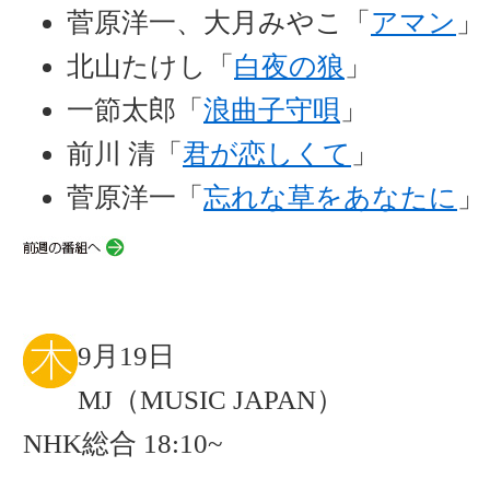
菅原洋一、大月みやこ「
アマン
」
北山たけし「
白夜の狼
」
一節太郎「
浪曲子守唄
」
前川 清「
君が恋しくて
」
菅原洋一「
忘れな草をあなたに
」
9月19日
MJ（MUSIC JAPAN）
NHK総合 18:10~