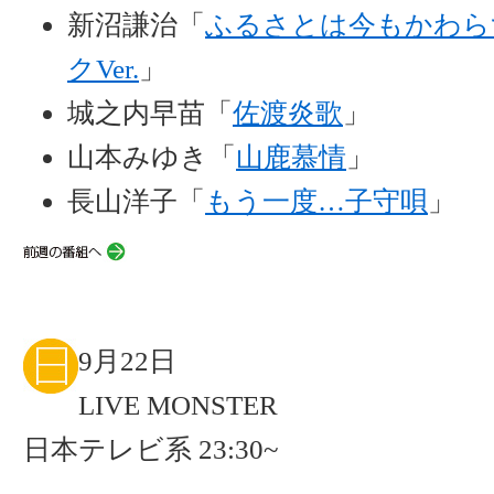
新沼謙治「
ふるさとは今もかわら
クVer.
」
城之内早苗「
佐渡炎歌
」
山本みゆき「
山鹿慕情
」
長山洋子「
もう一度…子守唄
」
9月22日
LIVE MONSTER
日本テレビ系 23:30~