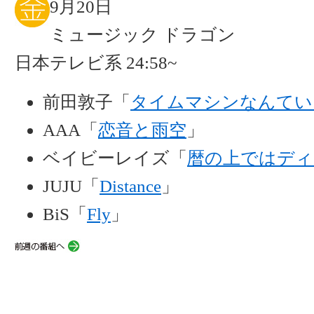
9月20日
ミュージック ドラゴン
日本テレビ系 24:58~
前田敦子「
タイムマシンなんてい
AAA「
恋音と雨空
」
ベイビーレイズ「
暦の上ではディ
JUJU「
Distance
」
BiS「
Fly
」