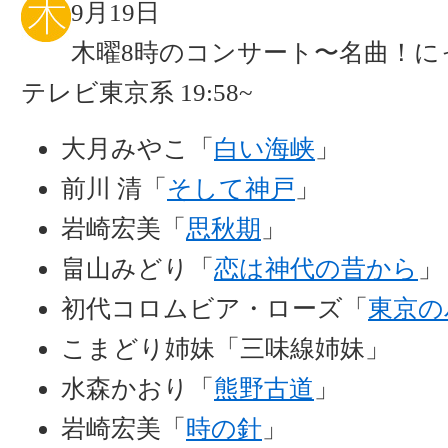
9月19日
木曜8時のコンサート〜名曲！に
テレビ東京系 19:58~
大月みやこ「
白い海峡
」
前川 清「
そして神戸
」
岩崎宏美「
思秋期
」
畠山みどり「
恋は神代の昔から
」
初代コロムビア・ローズ「
東京の
こまどり姉妹「三味線姉妹」
水森かおり「
熊野古道
」
岩崎宏美「
時の針
」