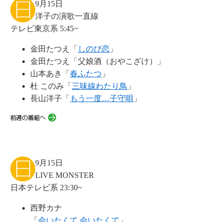
9月15日
洋子の演歌一直線
テレビ東京系 5:45~
金田たつえ「
しのび恋
」
金田たつえ「父娘酒（おやこざけ）」
山本あき「
春ふたつ
」
杜 このみ「
三味線わたり鳥
」
長山洋子「
もう一度…子守唄
」
9月15日
LIVE MONSTER
日本テレビ系 23:30~
西野カナ
「
会いたくて 会いたくて
」