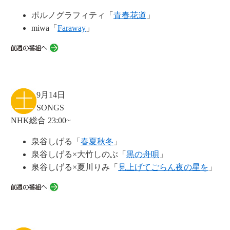
ポルノグラフィティ「
青春花道
」
miwa「
Faraway
」
9月14日
SONGS
NHK総合 23:00~
泉谷しげる「
春夏秋冬
」
泉谷しげる×大竹しのぶ「
黒の舟唄
」
泉谷しげる×夏川りみ「
見上げてごらん夜の星を
」