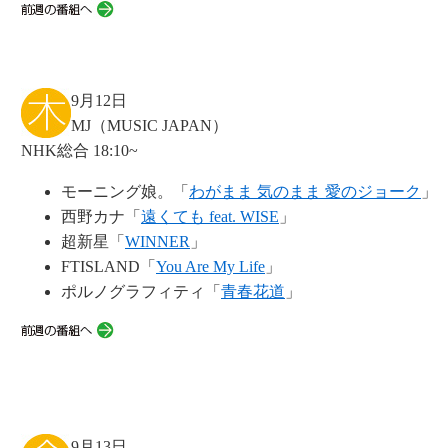
9月12日
MJ（MUSIC JAPAN）
NHK総合 18:10~
モーニング娘。「
わがまま 気のまま 愛のジョーク
」
西野カナ「
遠くても feat. WISE
」
超新星「
WINNER
」
FTISLAND「
You Are My Life
」
ポルノグラフィティ「
青春花道
」
9月13日