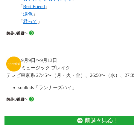
「
Best Friend
」
「
涙色
」
「
君って
」
9月9日〜9月13日
ミュージック ブレイク
テレビ東京系 27:45〜（月・火・金）、26:50〜（水）、27:
soulkids「ランナーズハイ」