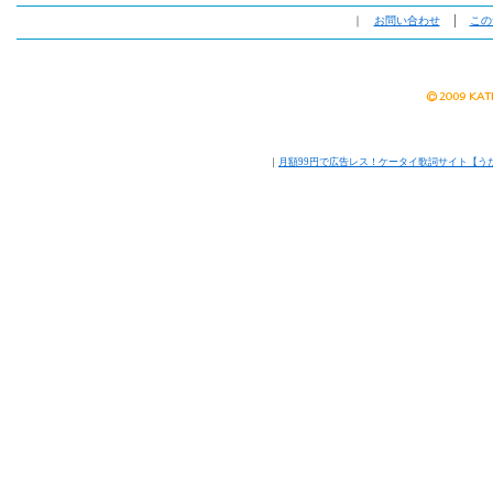
｜
お問い合わせ
│
この
｜
月額99円で広告レス！ケータイ歌詞サイト【う