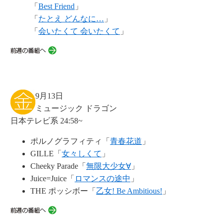
「
Best Friend
」
「
たとえ どんなに…
」
「
会いたくて 会いたくて
」
9月13日
ミュージック ドラゴン
日本テレビ系 24:58~
ポルノグラフィティ「
青春花道
」
GILLE「
女々しくて
」
Cheeky Parade「
無限大少女∀
」
Juice=Juice「
ロマンスの途中
」
THE ポッシボー「
乙女! Be Ambitious!
」