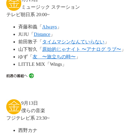
ミュージック ステーション
テレビ朝日系 20:00~
斉藤和義「
Always
」
JUJU「
Distance
」
前田敦子「
タイムマシンなんていらない
」
山下智久「
原始的じゃナイト 〜アナログ ラブ〜
」
ゆず「
友 〜旅立ちの時〜
」
LITTLE MIX「Wings」
9月13日
僕らの音楽
フジテレビ系 23:30~
西野カナ