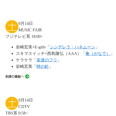
9月14日
MUSIC FAIR
フジテレビ系 18:00~
岩崎宏美×E-girls「
シンデレラ・ハネムーン
」
スキマスイッチ×西島隆弘（AAA）「
奏（かなで）
」
ケラケラ「
友達のフリ
」
岩崎宏美「
時の針
」
9月14日
CDTV
TBS系 0:58~