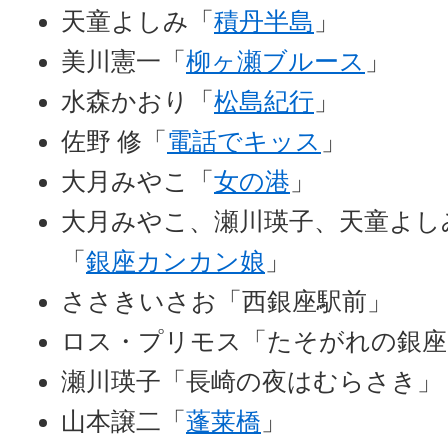
天童よしみ「
積丹半島
」
美川憲一「
柳ヶ瀬ブルース
」
水森かおり「
松島紀行
」
佐野 修「
電話でキッス
」
大月みやこ「
女の港
」
大月みやこ、瀬川瑛子、天童よし
「
銀座カンカン娘
」
ささきいさお「西銀座駅前」
ロス・プリモス「たそがれの銀座
瀬川瑛子「長崎の夜はむらさき」
山本譲二「
蓬莱橋
」