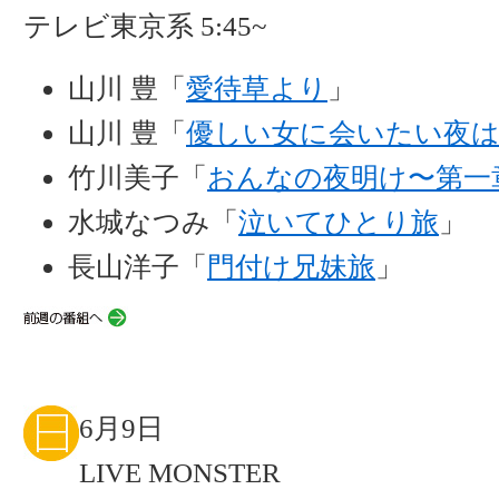
テレビ東京系 5:45~
山川 豊「
愛待草より
」
山川 豊「
優しい女に会いたい夜
竹川美子「
おんなの夜明け〜第一
水城なつみ「
泣いてひとり旅
」
長山洋子「
門付け兄妹旅
」
6月9日
LIVE MONSTER