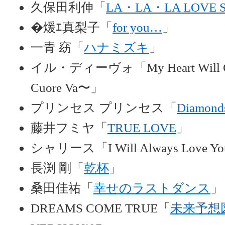
久保田利伸「
LA・LA・LA LOVE 
�煖ｴ真梨子「
for you…
」
一青 窈「
ハナミズキ
」
イル・ディーヴォ「My Heart Will Go
Cuore Va〜」
プリンセス プリンセス「
Diamond
藤井フミヤ「
TRUE LOVE
」
シャリース「I Will Always Love Y
長渕 剛「
乾杯
」
桑田佳祐「
幸せのラストダンス
」
DREAMS COME TRUE「
未来予想