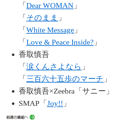
「
Dear WOMAN
」
「
そのまま
」
「
White Message
」
「
Love & Peace Inside?
」
香取慎吾
「
涙くんさよなら
」
「
三百六十五歩のマーチ
」
香取慎吾×Zeebra「サニー」
SMAP「
Joy!!
」