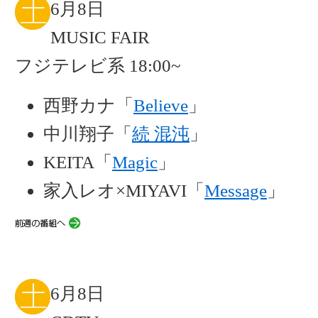
6月8日
MUSIC FAIR
フジテレビ系 18:00~
西野カナ「
Believe
」
中川翔子「
続 混沌
」
KEITA「
Magic
」
家入レオ×MIYAVI「
Message
」
6月8日