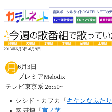
2013年6月3日-6月9日
6月3日
プレミアMelodix
テレビ東京系 26:50~
シシド・カフカ「
キケンなふた
秦 基博「
言ノ葉
」