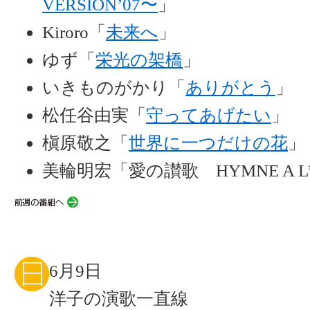
VERSION’07〜
」
Kiroro「
未来へ
」
ゆず「
栄光の架橋
」
いきものがかり「
ありがとう
」
松任谷由実「
守ってあげたい
」
槇原敬之「
世界に一つだけの花
」
美輪明宏「愛の讃歌 HYMNE A L
6月9日
洋子の演歌一直線