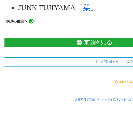
JUNK FUJIYAMA「
栞
」
｜
お問い合わせ
│
この
｜
月額99円で広告レス！ケータイ歌詞サイト【う