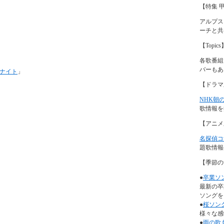
【特集 
アルプス
ーチと共
【Topics
各歌番組
バーもあ
ナイト
」
【ドラマ
NHK朝
歌情報を
【アニメ
名探偵コ
題歌情報
【季節の
●
卒業ソ
最新の卒
ソングを
●
桜ソン
様々な感
●
雨の歌 