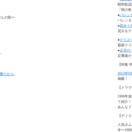
昭和歌謡
『雨の歌』
●
バレン
ぽんの歌〜
バレンタ
●
花火う
花火をテ
●
クリス
最新クリ
●
正月の
」
定番曲か
【特集 
2013年
妻だから
」
掲載！
【ドラマ
1990
て紹介！
あんなド
【ディス
人気オム
年〜19