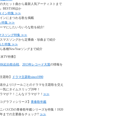
の大ヒット曲から最新人気アーティストまで
BEST100ほか
タイン特集 ≫≫
インにまつわる歌を掲載
た特集 ≫≫
ーマにしたいろいろな歌を紹介!
マスソング特集 ≫≫
スマスソングから定番曲・珍曲まで紹介
うた特集 ≫≫
ら各種NewYearソングまで紹介
年末TV特番】
NHK紅白歌合戦
、
2013年レコード大賞
の情報を
主題歌】
ドラマ主題歌since1990
年放送分より1クールごとのドラマを主題歌を交え
一気にタイムスリップ20年！
ラマが？！こんなドラマが？！
≫≫
コグラフィシリーズ】
青春歌年鑑
ニバスCDの青春歌年鑑シリーズを特集！1920
90年までの主要曲をチェック!!
≫≫