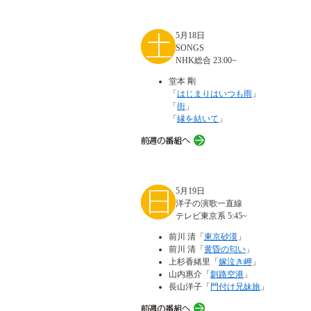
5月18日
SONGS
NHK総合 23:00~
堂本 剛
「
はじまりはいつも雨
」
「
街
」
「
縁を結いて
」
5月19日
洋子の演歌一直線
テレビ東京系 5:45~
前川 清「
東京砂漠
」
前川 清「
黄昏の匂い
」
上杉香緒里「
嫁泣き岬
」
山内惠介「
釧路空港
」
長山洋子「
門付け兄妹旅
」