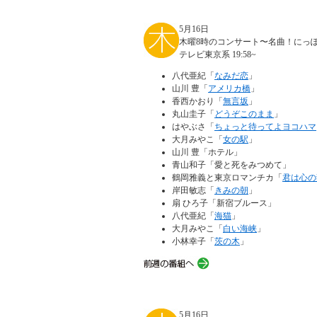
5月16日
木曜8時のコンサート〜名曲！にっ
テレビ東京系 19:58~
八代亜紀「
なみだ恋
」
山川 豊「
アメリカ橋
」
香西かおり「
無言坂
」
丸山圭子「
どうぞこのまま
」
はやぶさ「
ちょっと待ってよヨコハマ
大月みやこ「
女の駅
」
山川 豊「ホテル」
青山和子「愛と死をみつめて」
鶴岡雅義と東京ロマンチカ「
君は心の
岸田敏志「
きみの朝
」
扇 ひろ子「新宿ブルース」
八代亜紀「
海猫
」
大月みやこ「
白い海峡
」
小林幸子「
茨の木
」
5月16日