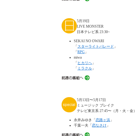
5月19日
LIVE MONSTER
日本テレビ系 23:30~
SEKAI NO OWARI
「
スターライトパレード
」
「
RPG
」
miwa
「
ヒカリへ
」
「
ミラクル
」
5月13日〜5月17日
ミュージック ブレイク
テレビ東京系 27:45〜（月・火・金）
永井みゆき「
恋路ヶ浜
」
千葉一夫「
恋なさけ
」