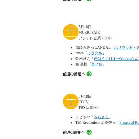
5月18日
MUSIC FAIR
フジテレビ系 18:00~
郷ひろみ×SCANDAL「
ハリウッド・
miwa「
ミラクル
」
鈴木雅之「
恋はくじけず〜You can't wor
秦 基博「
言ノ葉
」
5月18日
CDTV
TBS系 0:58~
スピッツ「
さらさら
」
T.M.Revolution×水樹奈々「
Preserved R