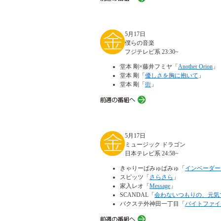
5月17日
僕らの音楽
フジテレビ系 23:30~
堂本 剛×藤井フミヤ「
Another Orion
」
堂本 剛「
優しさを胸に抱いて
」
堂本 剛「
街
」
5月17日
ミュージック ドラゴン
日本テレビ系 24:58~
きゃりーぱみゅぱみゅ「
インベーダー
スピッツ「
さらさら
」
家入レオ「
Message
」
SCANDAL「
会わないつもりの、元気
バクステ外神田一丁目「
バイトファイ