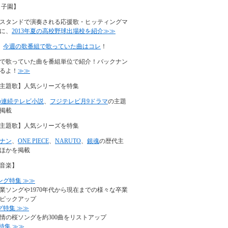
甲子園】
スタンドで演奏される応援歌・ヒッティングマ
に、
2013年夏の高校野球出場校を紹介≫≫
】
今週の歌番組で歌っていた曲はコレ
！
で歌っていた曲を番組単位で紹介！バックナン
るよ！
≫≫
主題歌】人気シリーズを特集
の連続テレビ小説
、
フジテレビ月9ドラマ
の主題
掲載
主題歌】人気シリーズを特集
ナン
、
ONE PIECE
、
NARUTO
、
銀魂
の歴代主
ほかを掲載
音楽】
ング特集 ≫≫
業ソングや1970年代から現在までの様々な卒業
ピックアップ
グ特集 ≫≫
情の桜ソングを約300曲をリストアップ
特集 ≫≫