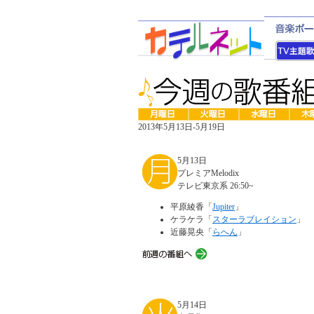
2013年5月13日-5月19日
5月13日
プレミアMelodix
テレビ東京系 26:50~
平原綾香「
Jupiter
」
ケラケラ「
スターラブレイション
」
近藤晃央「
らへん
」
5月14日