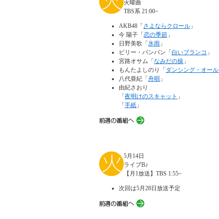
火曜曲
TBS系 21:00~
AKB48「
さよならクロール
」
今 陽子「
恋の季節
」
日野美歌「
氷雨
」
ビリー・バンバン「
白いブランコ
」
宮路オサム「
なみだの操
」
もんたよしのり「
ダンシング・オール
八代亜紀「
舟唄
」
由紀さおり
「
夜明けのスキャット
」
「
手紙
」
5月14日
ライブB♪
【月1放送】TBS 1:55~
次回は5月28日放送予定