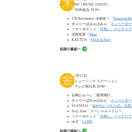
MJ（MUSIC JAPAN）
NHK総合 18:10~
T.M.Revolution×水樹奈々「
Preserved R
きゃりーぱみゅぱみゅ「
インベーダー
ソナーポケット「
片想い。〜リナリア
河西智美「
Mine
」
KAT-TUN「
FACE to Face
」
5月17日
ミュージック ステーション
テレビ朝日系 20:00~
石崎ひゅーい「夜間飛行」
きゃりーぱみゅぱみゅ「
インベーダー
SCANDAL「
会わないつもりの、元気
Sexy Zone「スペシャルメドレー」
ソナーポケット「
片想い。〜リナリア
ゆず「
LAND
」