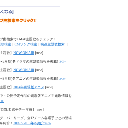
プ曲検索でCMや主題歌をチェック！
題歌検索
｜
CMソング検索
｜
映画主題歌検索
｜
主題歌】
NOW ON AIR
[new]
年(1〜3月期)冬ドラマの主題歌情報を掲載!
≫≫
主題歌】
NOW ON AIR
[new]
年(1〜3月期)冬アニメの主題歌情報を掲載!
≫≫
主題歌】
2014年劇場版アニメ
[new]
中・公開予定作品の劇場版アニメ主題歌情報を
≫≫
プロ野球 選手テーマ曲】
[new]
グ、パ・リーグ、全12チーム各選手ごとの登場
を紹介！
2009〜2013年を紹介≫≫