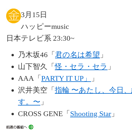
3月15日
ハッピーmusic
日本テレビ系 23:30~
乃木坂46「
君の名は希望
」
山下智久「
怪・セラ・セラ
」
AAA「
PARTY IT UP」
」
沢井美空「
指輪 〜あたし、今日
す。〜
」
CROSS GENE「
Shooting Star
」