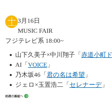
3月16日
MUSIC FAIR
フジテレビ系 18:00~
山下久美子×中川翔子「
赤道小町
AI「
VOICE
」
乃木坂46「
君の名は希望
」
ジェロ×玉置浩二「
セレナーデ
」