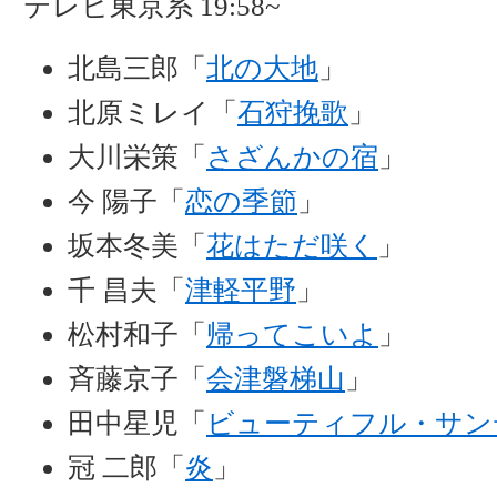
テレビ東京系 19:58~
北島三郎「
北の大地
」
北原ミレイ「
石狩挽歌
」
大川栄策「
さざんかの宿
」
今 陽子「
恋の季節
」
坂本冬美「
花はただ咲く
」
千 昌夫「
津軽平野
」
松村和子「
帰ってこいよ
」
斉藤京子「
会津磐梯山
」
田中星児「
ビューティフル・サン
冠 二郎「
炎
」