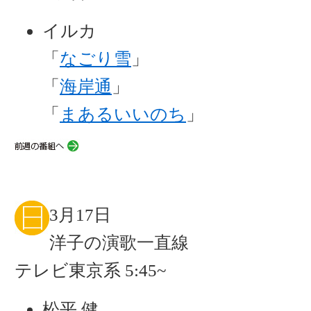
イルカ
「
なごり雪
」
「
海岸通
」
「
まあるいいのち
」
3月17日
洋子の演歌一直線
テレビ東京系 5:45~
松平 健