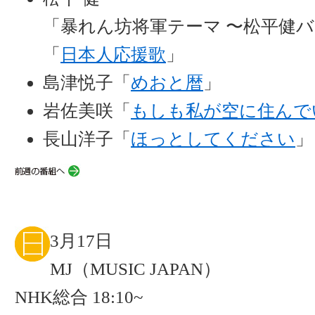
「暴れん坊将軍テーマ 〜松平健
「
日本人応援歌
」
島津悦子「
めおと暦
」
岩佐美咲「
もしも私が空に住んで
長山洋子「
ほっとしてください
」
3月17日
MJ（MUSIC JAPAN）
NHK総合 18:10~