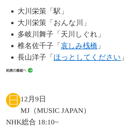
大川栄策「駅」
大川栄策「おんな川」
多岐川舞子「天川しぐれ」
椎名佐千子「
哀しみ桟橋
」
長山洋子「
ほっとしてください
」
12月9日
MJ（MUSIC JAPAN）
NHK総合 18:10~