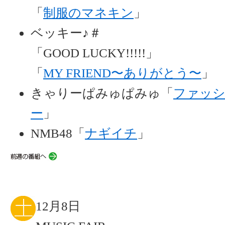
「
制服のマネキン
」
ベッキー♪＃
「GOOD LUCKY!!!!!」
「
MY FRIEND〜ありがとう〜
」
きゃりーぱみゅぱみゅ「
ファッ
ー
」
NMB48「
ナギイチ
」
12月8日