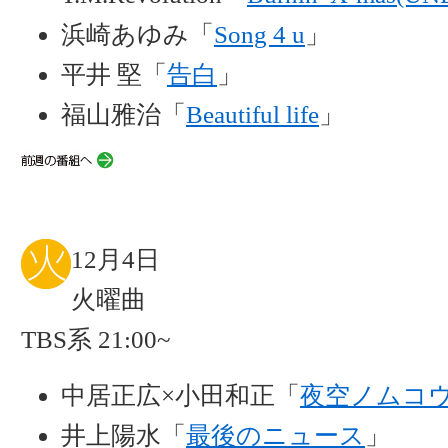
浜崎あゆみ「
Song 4 u
」
平井 堅「
告白
」
福山雅治「
Beautiful life
」
12月4日
火曜曲
TBS系 21:00~
中居正広×小田和正「
夜空ノムコ
井上陽水「
最後のニュース
」