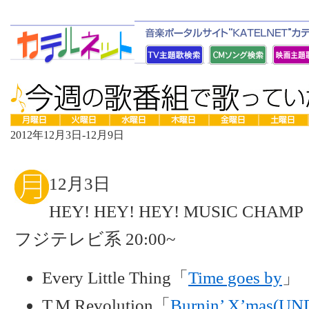
2012年12月3日-12月9日
12月3日
HEY! HEY! HEY! MUSIC CHAMP
フジテレビ系 20:00~
Every Little Thing「
Time goes by
」
T.M.Revolution「
Burnin’ X’mas(U