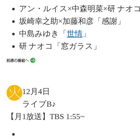
アン・ルイス×中森明菜×研 ナオ
坂崎幸之助×加藤和彦「感謝」
中島みゆき「
世情
」
研 ナオコ「窓ガラス」
12月4日
ライブB♪
【月1放送】TBS 1:55~