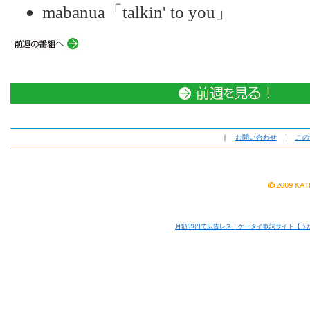
mabanua「talkin' to you」
｜
お問い合わせ
│
この
｜
月額99円で広告レス！ケータイ歌詞サイト【う