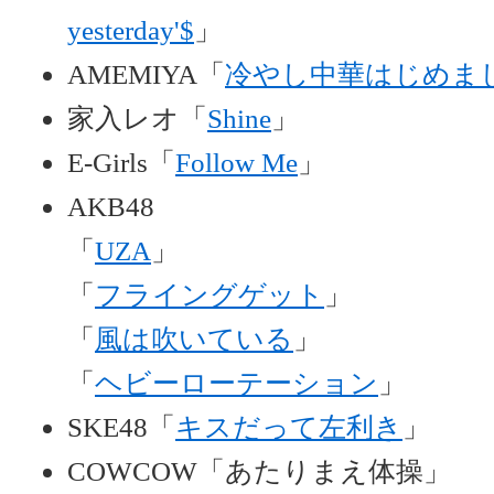
yesterday'$
」
AMEMIYA「
冷やし中華はじめま
家入レオ「
Shine
」
E-Girls「
Follow Me
」
AKB48
「
UZA
」
「
フライングゲット
」
「
風は吹いている
」
「
ヘビーローテーション
」
SKE48「
キスだって左利き
」
COWCOW「あたりまえ体操」