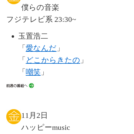
僕らの音楽
フジテレビ系 23:30~
玉置浩二
「
愛なんだ
」
「
どこからきたの
」
「
嘲笑
」
11月2日
ハッピーmusic