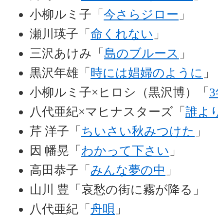
小柳ルミ子「
今さらジロー
」
瀬川瑛子「
命くれない
」
三沢あけみ「
島のブルース
」
黒沢年雄「
時には娼婦のように
」
小柳ルミ子×ヒロシ（黒沢博）「
八代亜紀×マヒナスターズ「
誰よ
芹 洋子「
ちいさい秋みつけた
」
因 幡晃「
わかって下さい
」
高田恭子「
みんな夢の中
」
山川 豊「哀愁の街に霧が降る」
八代亜紀「
舟唄
」