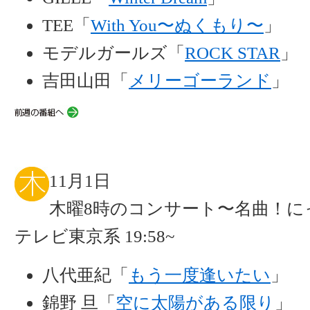
TEE「
With You〜ぬくもり〜
」
モデルガールズ「
ROCK STAR
」
吉田山田「
メリーゴーランド
」
11月1日
木曜8時のコンサート〜名曲！に
テレビ東京系 19:58~
八代亜紀「
もう一度逢いたい
」
錦野 旦「
空に太陽がある限り
」