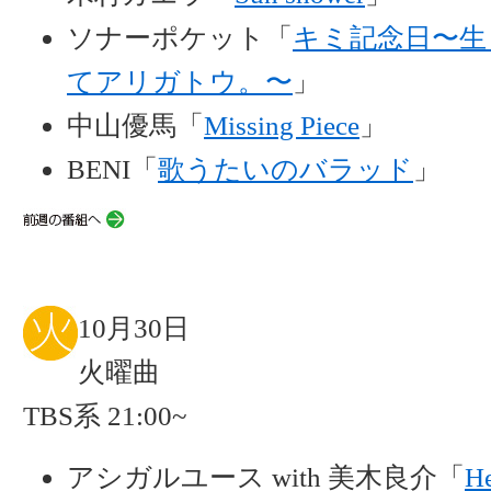
ソナーポケット「
キミ記念日〜生
てアリガトウ。〜
」
中山優馬「
Missing Piece
」
BENI「
歌うたいのバラッド
」
10月30日
火曜曲
TBS系 21:00~
アシガルユース with 美木良介「
H