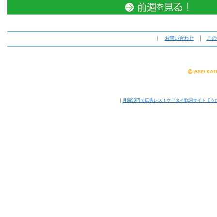
｜
お問い合わせ
│
この
｜
月額99円で広告レス！ケータイ歌詞サイト【う