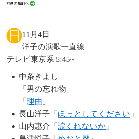
11月4日
洋子の演歌一直線
テレビ東京系 5:45~
中条きよし
「男の忘れ物」
「
理由
」
長山洋子「
ほっとしてください
」
山内惠介「
涙くれないか
」
島津悦子「
めおと暦
」