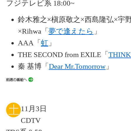
フジテレビ系 18:00~
鈴木雅之×槇原敬之×西島隆弘×宇
×Rihwa「
夢で逢えたら
」
AAA「
虹
」
THE SECOND from EXILE「
THINK
秦 基博「
Dear Mr.Tomorrow
」
11月3日
CDTV