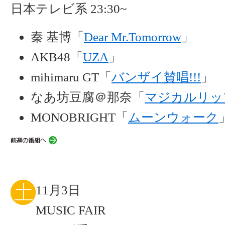
日本テレビ系 23:30~
秦 基博「
Dear Mr.Tomorrow
」
AKB48「
UZA
」
mihimaru GT「
バンザイ賛唱!!!
」
なあ坊豆腐＠那奈「
マジカルリップ
MONOBRIGHT「
ムーンウォーク
11月3日
MUSIC FAIR