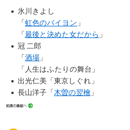
氷川きよし
「
虹色のバイヨン
」
「
最後と決めた女だから
」
冠 二郎
「
酒場
」
「人生はふたりの舞台」
出光仁美「東京しぐれ」
長山洋子「
木曽の翌檜
」