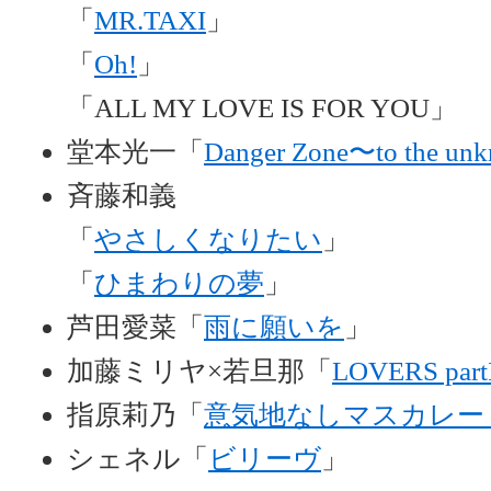
「
MR.TAXI
」
「
Oh!
」
「ALL MY LOVE IS FOR YOU」
堂本光一「
Danger Zone〜to the un
斉藤和義
「
やさしくなりたい
」
「
ひまわりの夢
」
芦田愛菜「
雨に願いを
」
加藤ミリヤ×若旦那「
LOVERS part
指原莉乃「
意気地なしマスカレー
シェネル「
ビリーヴ
」