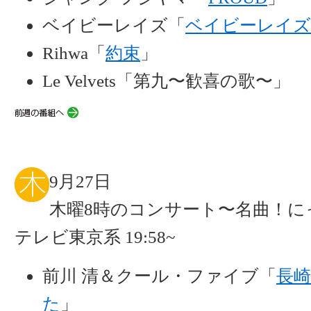
ベイビーレイズ「
ベイビーレイズ
Rihwa「
約束
」
Le Velvets「第九〜歓喜の歌〜」
9月27日
木曜8時のコンサート〜名曲！に
テレビ東京系 19:58~
前川 清＆クール・ファイブ「
長
た
」