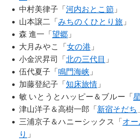
中村美律子「
河内おとこ節
」
山本譲二「
みちのくひとり旅
」
森 進一「
望郷
」
大月みやこ「
女の港
」
小金沢昇司「
北の三代目
」
伍代夏子「
鳴門海峡
」
加藤登紀子「
知床旅情
」
敏 いとうとハッピー＆ブルー「
星
津山洋子＆高樹一郎「
新宿そだち
三浦京子＆ハニーシックス「
オー
り
」