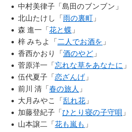
中村美律子「島田のブンブン」
北山たけし「
雨の裏町
」
森 進一「
花と蝶
」
梓 みちよ「
二人でお酒を
」
香西かおり「
酒のやど
」
菅原洋一「
忘れな草をあなたに
」
伍代夏子「
恋ざんげ
」
前川 清「
春の旅人
」
大月みやこ「
乱れ花
」
加藤登紀子「
ひとり寝の子守唄
」
山本譲二「
花も嵐も
」