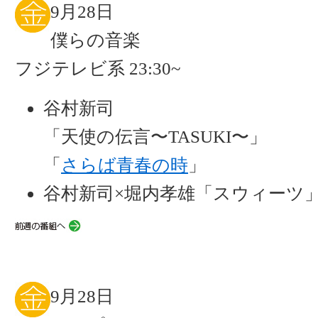
9月28日
僕らの音楽
フジテレビ系 23:30~
谷村新司
「天使の伝言〜TASUKI〜」
「
さらば青春の時
」
谷村新司×堀内孝雄「スウィーツ
9月28日