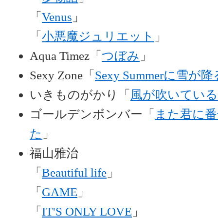
「
Venus
」
「
小悪魔ジュリエット
」
Aqua Timez「
つぼみ
」
Sexy Zone「
Sexy Summerに雪が降
いきものがかり「
風が吹いている
ゴールデンボンバー「
また君に番
た
」
福山雅治
「
Beautiful life
」
「
GAME
」
「
IT'S ONLY LOVE
」