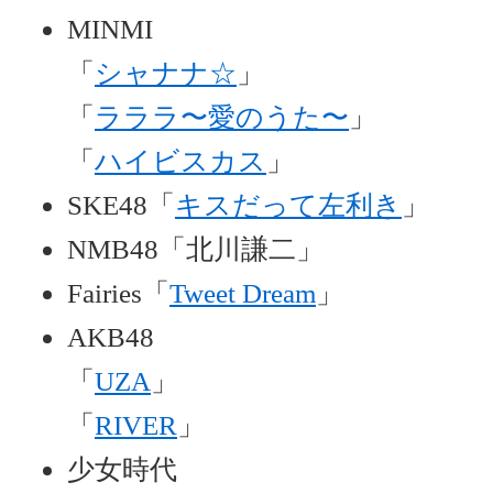
MINMI
「
シャナナ☆
」
「
ラララ〜愛のうた〜
」
「
ハイビスカス
」
SKE48「
キスだって左利き
」
NMB48「北川謙二」
Fairies「
Tweet Dream
」
AKB48
「
UZA
」
「
RIVER
」
少女時代