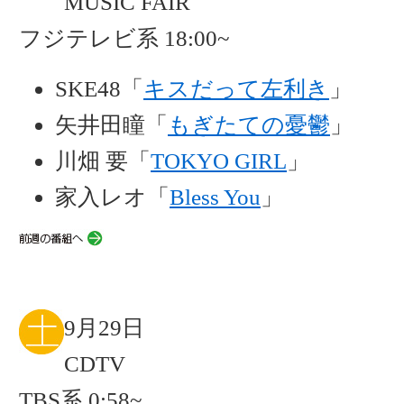
MUSIC FAIR
フジテレビ系 18:00~
SKE48「
キスだって左利き
」
矢井田瞳「
もぎたての憂鬱
」
川畑 要「
TOKYO GIRL
」
家入レオ「
Bless You
」
9月29日
CDTV
TBS系 0:58~