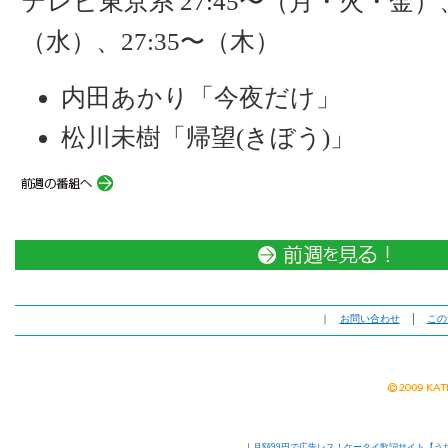
テレビ東京系 27:45〜（月・火・金）、
（水）、27:35〜（木）
内田あかり「今夜だけ」
松川未樹「帰望(きぼう)」
｜
お問い合わせ
│
この
｜
月額99円で広告レス！ケータイ歌詞サイト【う