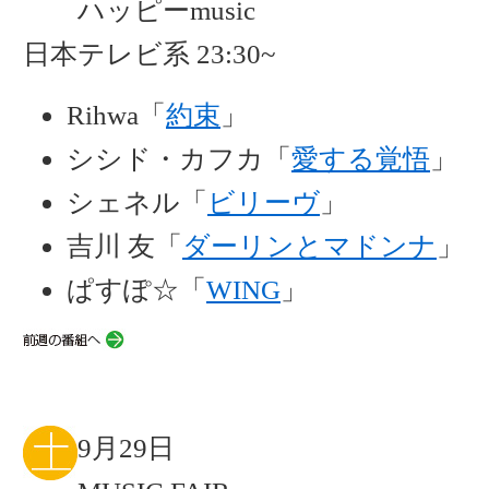
ハッピーmusic
日本テレビ系 23:30~
Rihwa「
約束
」
シシド・カフカ「
愛する覚悟
」
シェネル「
ビリーヴ
」
吉川 友「
ダーリンとマドンナ
」
ぱすぽ☆「
WING
」
9月29日