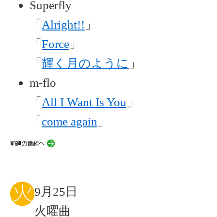
Superfly
「
Alright!!
」
「
Force
」
「
輝く月のように
」
m-flo
「
All I Want Is You
」
「
come again
」
9月25日
火曜曲