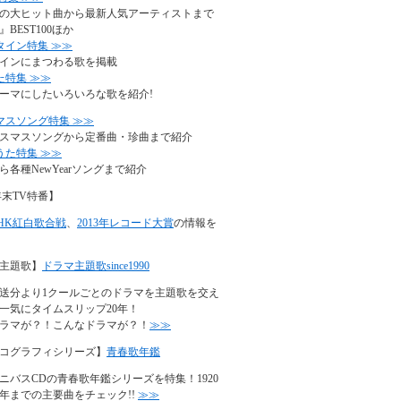
の大ヒット曲から最新人気アーティストまで
BEST100ほか
タイン特集 ≫≫
インにまつわる歌を掲載
た特集 ≫≫
ーマにしたいろいろな歌を紹介!
マスソング特集 ≫≫
スマスソングから定番曲・珍曲まで紹介
うた特集 ≫≫
ら各種NewYearソングまで紹介
年末TV特番】
NHK紅白歌合戦
、
2013年レコード大賞
の情報を
主題歌】
ドラマ主題歌since1990
年放送分より1クールごとのドラマを主題歌を交え
一気にタイムスリップ20年！
ラマが？！こんなドラマが？！
≫≫
コグラフィシリーズ】
青春歌年鑑
ニバスCDの青春歌年鑑シリーズを特集！1920
90年までの主要曲をチェック!!
≫≫