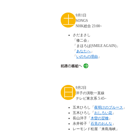
9月1日
SONGS
NHK総合 23:00~
さだまさし
「修二会」
「まほろば(SMILE AGAIN)」
「
あなたへ
」
「
いのちの理由
」
9月2日
洋子の演歌一直線
テレビ東京系 5:45~
五木ひろし「
夜明けのブルース
」
五木ひろし「
おしろい花
」
長山洋子「
木曽の翌檜
」
永井裕子「
石見のおんな
」
レーモンド松屋「来島海峡」