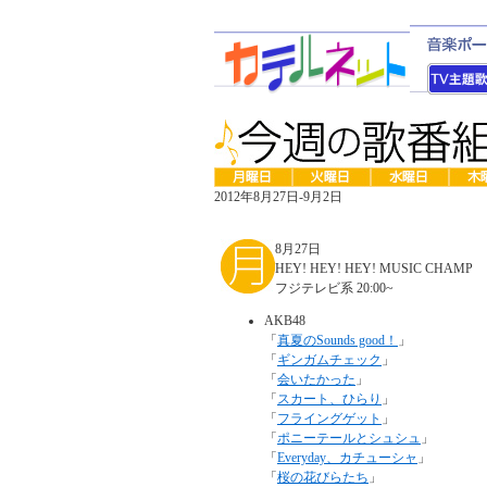
2012年8月27日-9月2日
8月27日
HEY! HEY! HEY! MUSIC CHAMP
フジテレビ系 20:00~
AKB48
「
真夏のSounds good！
」
「
ギンガムチェック
」
「
会いたかった
」
「
スカート、ひらり
」
「
フライングゲット
」
「
ポニーテールとシュシュ
」
「
Everyday、カチューシャ
」
「
桜の花びらたち
」