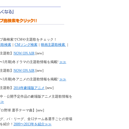
プ曲検索でCMや主題歌をチェック！
題歌検索
｜
CMソング検索
｜
映画主題歌検索
｜
主題歌】
NOW ON AIR
[new]
年(1〜3月期)冬ドラマの主題歌情報を掲載!
≫≫
主題歌】
NOW ON AIR
[new]
年(1〜3月期)冬アニメの主題歌情報を掲載!
≫≫
主題歌】
2014年劇場版アニメ
[new]
中・公開予定作品の劇場版アニメ主題歌情報を
≫≫
プロ野球 選手テーマ曲】
[new]
グ、パ・リーグ、全12チーム各選手ごとの登場
を紹介！
2009〜2013年を紹介≫≫