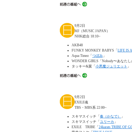
9月2日
MJ（MUSIC JAPAN）
NHK総合 18:10~
AKB48
FUNKY MONKEY BABYS「
LIFE IS 
Aqua Timez「
つぼみ
」
WONDER GIRLS「Nobody〜あなたしか
タッキー&翼「
小悪魔ジュリエット
」
9月2日
EXILE魂
TBS・MBS系 22:00~
スキマスイッチ「
奏（かなで）
」
スキマスイッチ「
ユリーカ
」
EXILE TRIBE「
24karats TRIBE OF 