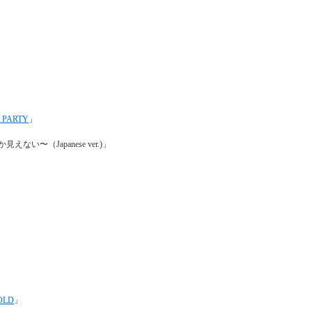
A PARTY
」
見えない〜（Japanese ver.)」
GOLD
」