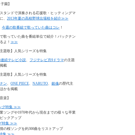
甲子園】
スタンドで演奏される応援歌・ヒッティングマ
に、
2013年夏の高校野球出場校を紹介≫≫
】
今週の歌番組で歌っていた曲はコレ
！
で歌っていた曲を番組単位で紹介！バックナン
るよ！
≫≫
主題歌】人気シリーズを特集
の連続テレビ小説
、
フジテレビ月9ドラマ
の主題
掲載
主題歌】人気シリーズを特集
ナン
、
ONE PIECE
、
NARUTO
、
銀魂
の歴代主
ほかを掲載
音楽】
ング特集 ≫≫
業ソングや1970年代から現在までの様々な卒業
ピックアップ
グ特集 ≫≫
情の桜ソングを約300曲をリストアップ
特集 ≫≫