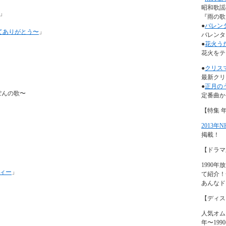
昭和歌謡
」
『雨の歌』
●
バレン
れてありがとう〜
」
バレンタ
●
花火う
花火をテ
●
クリス
最新クリ
●
正月の
ぽんの歌〜
定番曲か
【特集 
2013年
掲載！
【ドラマ
1990
ィー
」
て紹介！
あんなド
」
【ディス
人気オム
年〜19