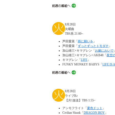
8月28日
火曜曲
TBS系 21:00~
芦田愛菜「
雨に願いを
」
芦田愛菜「
ずっとずっとトモダチ
」
加山雄三×キマグレン「
お嫁においで
加山雄三×キマグレン×AKB48「
夜空
キマグレン「
LIFE
」
FUNKY MONKEY BABYS「
LIFE IS 
8月28日
ライブB♪
【月1放送】TBS 1:55~
アンモフライト「
夏色ドット
」
Civilian Skunk「
DRAGON BOY
」