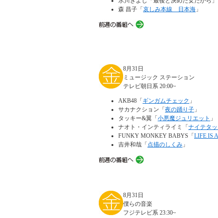
氷川きよし「最後と決めた女だから」
森 昌子「
哀しみ本線 日本海
」
8月31日
ミュージック ステーション
テレビ朝日系 20:00~
AKB48「
ギンガムチェック
」
サカナクション「
夜の踊り子
」
タッキー&翼「
小悪魔ジュリエット
」
ナオト・インティライミ「
ナイテタッ
FUNKY MONKEY BABYS「
LIFE IS 
吉井和哉「
点描のしくみ
」
8月31日
僕らの音楽
フジテレビ系 23:30~