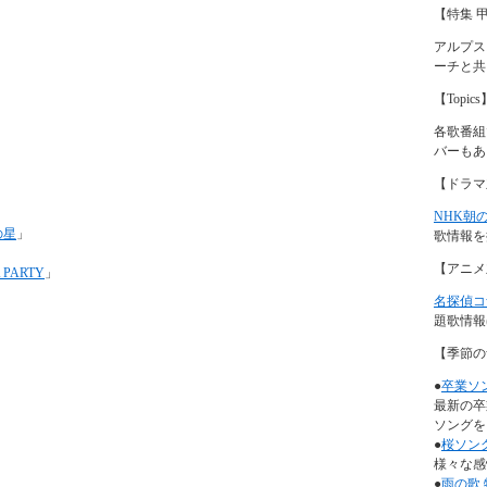
【特集 
アルプス
ーチと共
【Topics
各歌番組
バーもあ
【ドラマ
」
NHK朝
の星
」
歌情報を
【アニメ
A PARTY
」
名探偵コ
題歌情報
【季節の
●
卒業ソ
最新の卒
ソングを
●
桜ソン
様々な感
●
雨の歌 