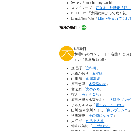
Sweety「back into my world」
スマイレージ「
好きよ、純情反抗期。
N.O.B.U!!!「太陽に向かって咲く花」
Brand New Vibe「
Life 〜生まれてく
8月30日
木曜8時のコンサート〜名曲！にっ
テレビ東京系 19:58~
森 昌子「
立待岬
」
水森かおり「
五能線
」
山川 豊「
函館本線
」
原田悠里「
木曽路の女
」
宮 史郎「
女のみち
」
狩人「
あずさ２号
」
原田悠里＆水森かおり「
大阪ラプソデ
じゅん＆ネネ「
愛するってこわい
」
山川 豊＆氷川きよし「
白いブランコ
秋川雅史「
千の風になって
」
大江 裕「
のろま大将
」
仲宗根美樹「
川は流れる
」