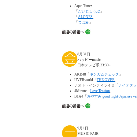
Aqua Timez
「
だいじょうぶ
」
「
ALONES
」
「
つぼみ
」
8月31日
ハッピーmusic
日本テレビ系 23:30~
AKB48「
ギンガムチェック
」
UVERworld「
THE OVER
」
ナオト・インティライミ「
ナイテタッ
4Minute「
Love Tension
」
B1A4「
おやすみ good night-Japanese ver
9月1日
MUSIC FAIR