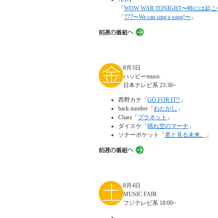
「
WOW WAR TONIGHT〜時には
「
777〜We can sing a song!〜
」
8月3日
ハッピーmusic
日本テレビ系 23:30~
西野カナ「
GO FOR IT!!
」
back number「
わたがし
」
Chara「
プラネット
」
ダイスケ「
晴れ空のマーチ
」
ソナーポケット「
君と見る未来。
」
8月4日
MUSIC FAIR
フジテレビ系 18:00~