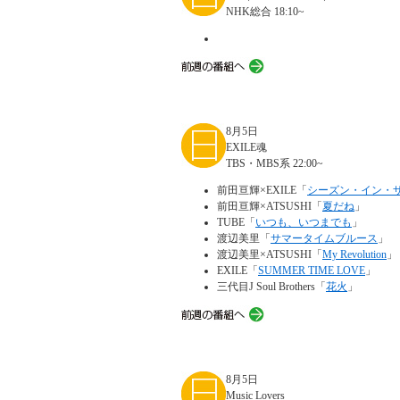
NHK総合 18:10~
8月5日
EXILE魂
TBS・MBS系 22:00~
前田亘輝×EXILE「
シーズン・イン・
前田亘輝×ATSUSHI「
夏だね
」
TUBE「
いつも、いつまでも
」
渡辺美里「
サマータイムブルース
」
渡辺美里×ATSUSHI「
My Revolution
」
EXILE「
SUMMER TIME LOVE
」
三代目J Soul Brothers「
花火
」
8月5日
Music Lovers