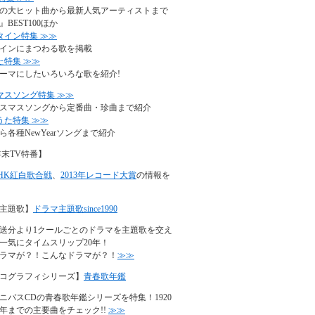
の大ヒット曲から最新人気アーティストまで
BEST100ほか
タイン特集 ≫≫
インにまつわる歌を掲載
た特集 ≫≫
ーマにしたいろいろな歌を紹介!
マスソング特集 ≫≫
スマスソングから定番曲・珍曲まで紹介
うた特集 ≫≫
ら各種NewYearソングまで紹介
年末TV特番】
NHK紅白歌合戦
、
2013年レコード大賞
の情報を
主題歌】
ドラマ主題歌since1990
年放送分より1クールごとのドラマを主題歌を交え
一気にタイムスリップ20年！
ラマが？！こんなドラマが？！
≫≫
コグラフィシリーズ】
青春歌年鑑
ニバスCDの青春歌年鑑シリーズを特集！1920
90年までの主要曲をチェック!!
≫≫