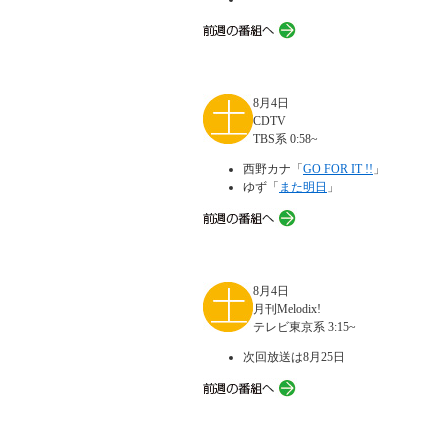
8月4日
CDTV
TBS系 0:58~
西野カナ「
GO FOR IT !!
」
ゆず「
また明日
」
8月4日
月刊Melodix!
テレビ東京系 3:15~
次回放送は8月25日