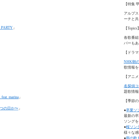
【特集 
アルプス
ーチと共
A PARTY
」
【Topics
各歌番組
バーもあ
【ドラマ
NHK朝
歌情報を
【アニメ
名探偵コ
題歌情報
at. marina
」
【季節の
」
つの日か〜
」
●
卒業ソ
最新の卒
ソングを
●
桜ソン
様々な感
●
雨の歌 