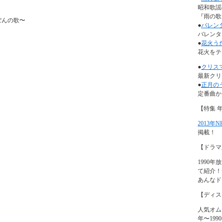
昭和歌謡
『雨の歌』
ぽんの歌〜
●
バレン
バレンタ
●
花火う
花火をテ
●
クリス
最新クリ
●
正月の
定番曲か
【特集 
2013年
掲載！
【ドラマ
1990
て紹介！
あんなド
【ディス
人気オム
年〜19