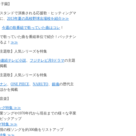
甲子園】
スタンドで演奏される応援歌・ヒッティングマ
に、
2013年夏の高校野球出場校を紹介≫≫
】
今週の歌番組で歌っていた曲はコレ
！
で歌っていた曲を番組単位で紹介！バックナン
るよ！
≫≫
主題歌】人気シリーズを特集
の連続テレビ小説
、
フジテレビ月9ドラマ
の主題
掲載
主題歌】人気シリーズを特集
ナン
、
ONE PIECE
、
NARUTO
、
銀魂
の歴代主
ほかを掲載
音楽】
ング特集 ≫≫
業ソングや1970年代から現在までの様々な卒業
ピックアップ
グ特集 ≫≫
情の桜ソングを約300曲をリストアップ
特集 ≫≫