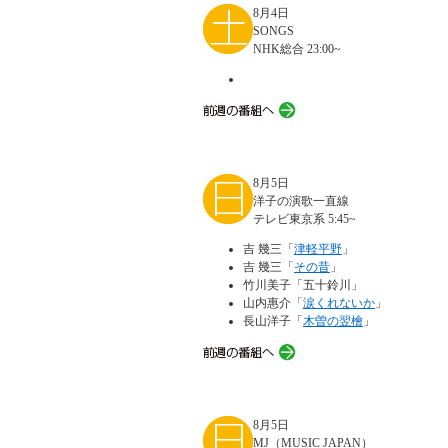
8月4日
SONGS
NHK総合 23:00~
8月5日
洋子の演歌一直線
テレビ東京系 5:45~
吉 幾三「
津軽平野
」
吉 幾三「
その昔
」
竹川美子「五十鈴川」
山内惠介「
涙くれないか
」
長山洋子「
木曽の翌檜
」
8月5日
MJ（MUSIC JAPAN）