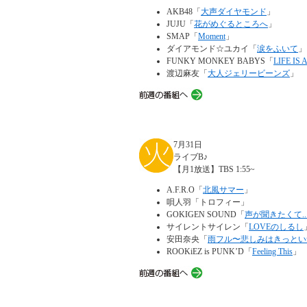
AKB48「
大声ダイヤモンド
」
JUJU「
花がめぐるところへ
」
SMAP「
Moment
」
ダイアモンド☆ユカイ「
涙をふいて
」
FUNKY MONKEY BABYS「
LIFE IS 
渡辺麻友「
大人ジェリービーンズ
」
7月31日
ライブB♪
【月1放送】TBS 1:55~
A.F.R.O「
北風サマー
」
唄人羽「トロフィー」
GOKIGEN SOUND「
声が聞きたくて... fe
サイレントサイレン「
LOVEのしるし
安田奈央「
雨フル〜悲しみはきっとい
ROOKiEZ is PUNK’D「
Feeling This
」