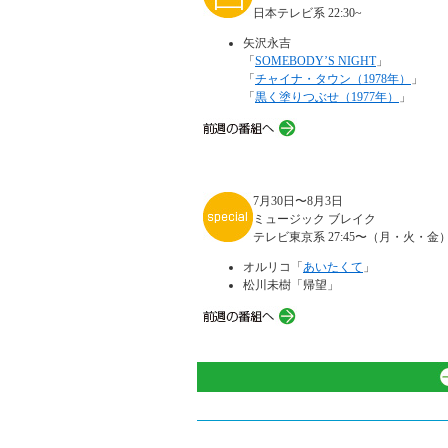
日本テレビ系 22:30~
矢沢永吉
「
SOMEBODY’S NIGHT
」
「
チャイナ・タウン（1978年）
」
「
黒く塗りつぶせ（1977年）
」
7月30日〜8月3日
ミュージック ブレイク
テレビ東京系 27:45〜（月・火・金）
オルリコ「
あいたくて
」
松川未樹「帰望」