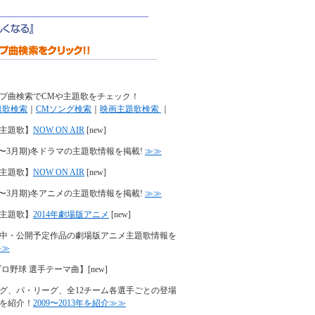
プ曲検索でCMや主題歌をチェック！
題歌検索
｜
CMソング検索
｜
映画主題歌検索
｜
主題歌】
NOW ON AIR
[new]
年(1〜3月期)冬ドラマの主題歌情報を掲載!
≫≫
主題歌】
NOW ON AIR
[new]
年(1〜3月期)冬アニメの主題歌情報を掲載!
≫≫
主題歌】
2014年劇場版アニメ
[new]
中・公開予定作品の劇場版アニメ主題歌情報を
≫≫
プロ野球 選手テーマ曲】
[new]
グ、パ・リーグ、全12チーム各選手ごとの登場
を紹介！
2009〜2013年を紹介≫≫