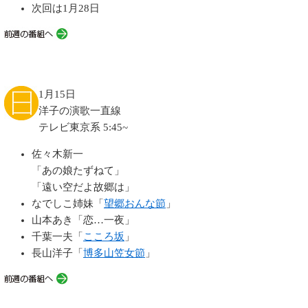
次回は1月28日
1月15日
洋子の演歌一直線
テレビ東京系 5:45~
佐々木新一
「あの娘たずねて」
「遠い空だよ故郷は」
なでしこ姉妹「
望郷おんな節
」
山本あき「恋…一夜」
千葉一夫「
こころ坂
」
長山洋子「
博多山笠女節
」