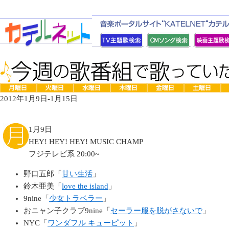
2012年1月9日-1月15日
1月9日
HEY! HEY! HEY! MUSIC CHAMP
フジテレビ系 20:00~
野口五郎「
甘い生活
」
鈴木亜美「
love the island
」
9nine「
少女トラベラー
」
おニャン子クラブ9nine「
セーラー服を脱がさないで
」
NYC「
ワンダフル キューピット
」