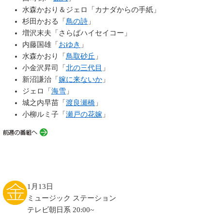
水森かおり＆ジェロ「カナダからの手紙」
杉田かおる「
鳥の詩
」
増沢末夫「さらばハイセイコー」
内藤国雄「
おゆき
」
水森かおり「
鳥取砂丘
」
小金沢昇司「
北の三代目
」
新沼謙治「
嫁に来ないか
」
ジェロ「
海雪
」
城之内早苗「
渡良瀬橋
」
小柳ルミ子「
瀬戸の花嫁
」
1月13日
ミュージック ステーション
テレビ朝日系 20:00~