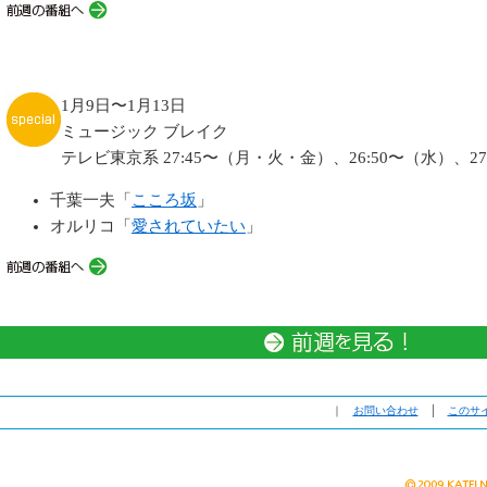
1月9日〜1月13日
ミュージック ブレイク
テレビ東京系 27:45〜（月・火・金）、26:50〜（水）、27
千葉一夫「
こころ坂
」
オルリコ「
愛されていたい
」
｜
お問い合わせ
│
このサ