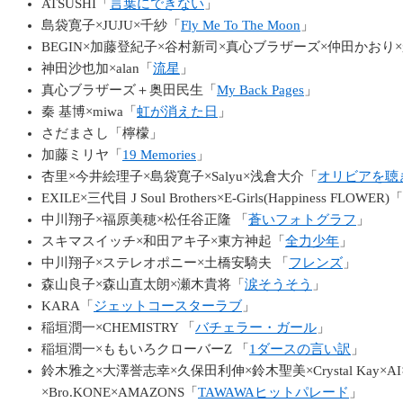
ATSUSHI「
言葉にできない
」
島袋寛子×JUJU×千紗「
Fly Me To The Moon
」
BEGIN×加藤登紀子×谷村新司×真心ブラザーズ×仲田かおり×
神田沙也加×alan「
流星
」
真心ブラザーズ＋奥田民生「
My Back Pages
」
秦 基博×miwa「
虹が消えた日
」
さだまさし「檸檬」
加藤ミリヤ「
19 Memories
」
杏里×今井絵理子×島袋寛子×Salyu×浅倉大介「
オリビアを聴
EXILE×三代目 J Soul Brothers×E-Girls(Happiness FLOWER)「
中川翔子×福原美穂×松任谷正隆 「
蒼いフォトグラフ
」
スキマスイッチ×和田アキ子×東方神起「
全力少年
」
中川翔子×ステレオポニー×土橋安騎夫 「
フレンズ
」
森山良子×森山直太朗×瀬木貴将「
涙そうそう
」
KARA「
ジェットコースターラブ
」
稲垣潤一×CHEMISTRY 「
バチェラー・ガール
」
稲垣潤一×ももいろクローバーZ 「
1ダースの言い訳
」
鈴木雅之×大澤誉志幸×久保田利伸×鈴木聖美×Crystal Kay×A
×Bro.KONE×AMAZONS「
TAWAWAヒットパレード
」