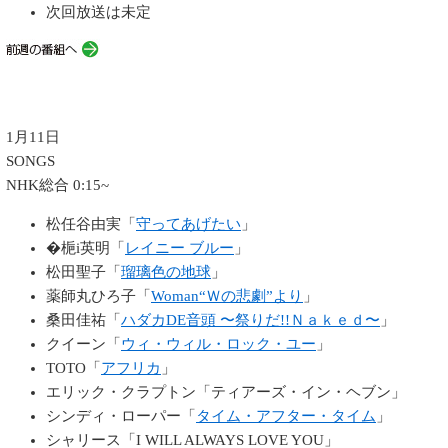
次回放送は未定
1月11日
SONGS
NHK総合 0:15~
松任谷由実「
守ってあげたい
」
�梔i英明「
レイニー ブルー
」
松田聖子「
瑠璃色の地球
」
薬師丸ひろ子「
Woman“Ｗの悲劇”より
」
桑田佳祐「
ハダカDE音頭 〜祭りだ!!Ｎａｋｅｄ〜
」
クイーン「
ウィ・ウィル・ロック・ユー
」
TOTO「
アフリカ
」
エリック・クラプトン「ティアーズ・イン・ヘブン」
シンディ・ローパー「
タイム・アフター・タイム
」
シャリース「I WILL ALWAYS LOVE YOU」