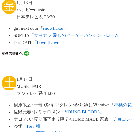
1月13日
ハッピーmusic
日本テレビ系 23:30~
girl next door「
snowflakes
」
SOPHIA「
サヨナラ 愛しのピーターパンシンドローム
」
D☆DATE「
Love Heaven
」
1月14日
MUSIC FAIR
フジテレビ系 18:00~
槇原敬之×一青 窈×キマグレン×かりゆし58×miwa「
林檎の花
佐野元春×レミオロメン「
YOUNG BLOODS
」
テゴマス×渡り廊下走り隊７×HOME MADE 家族「
チョコレ
ゆず「
Hey 和
」