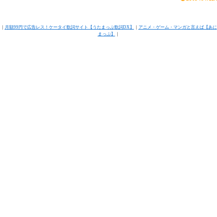
｜
月額99円で広告レス！ケータイ歌詞サイト【うたまっぷ歌詞DX】
｜
アニメ・ゲーム・マンガと言えば【あに
まっぷ】
｜