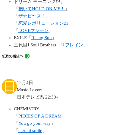
ドリーム モーニング娘。
「
抱いてHOLD ON ME！
」
「
ザ☆ピ〜ス！
」
「
恋愛レボリューション21
」
「
LOVEマシーン
」
EXILE「
Rising Sun
」
三代目J Soul Brothers「
リフレイン
」
12月4日
Music Lovers
日本テレビ系 22:30~
CHEMISTRY
「
PIECES OF A DREAM
」
「
You go your way
」
「
eternal smile
」