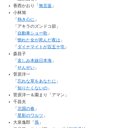
香西かおり「
無言坂
」
小林旭
「
熱き心に
」
「アキラのズンドコ節」
「
自動車ショー歌
」
「
惚れた女が死んだ夜は
」
「
ダイナマイトが百五十屯
」
森昌子
「
哀しみ本線日本海
」
「
せんせい
」
菅原洋一
「
忘れな草をあなたに
」
「
知りたくないの
」
菅原洋一＆園まり「アマン」
千昌夫
「
北国の春
」
「
星影のワルツ
」
大泉逸郎「
孫
」