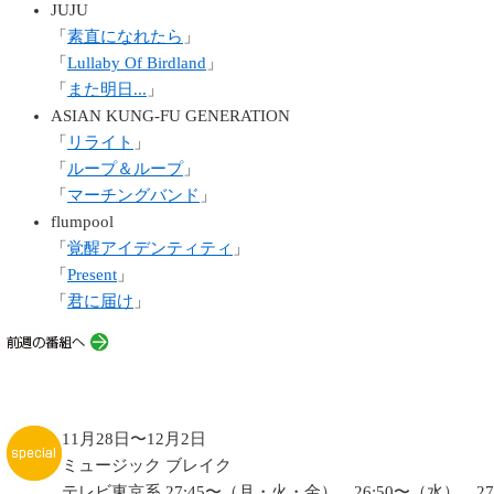
JUJU
「
素直になれたら
」
「
Lullaby Of Birdland
」
「
また明日...
」
ASIAN KUNG-FU GENERATION
「
リライト
」
「
ループ＆ループ
」
「
マーチングバンド
」
flumpool
「
覚醒アイデンティティ
」
「
Present
」
「
君に届け
」
11月28日〜12月2日
ミュージック ブレイク
テレビ東京系 27:45〜（月・火・金）、26:50〜（水）、27