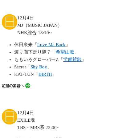
12月4日
MJ（MUSIC JAPAN）
NHK総合 18:10~
倖田來未「
Love Me Back
」
渡り廊下走り隊７「
希望山脈
」
ももいろクローバーZ「
労働賛歌
」
Secret「
Shy Boy
」
KAT-TUN「
BIRTH
」
12月4日
EXILE魂
TBS・MBS系 22:00~