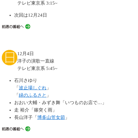
テレビ東京系 3:15~
次回は12月24日
12月4日
洋子の演歌一直線
テレビ東京系 5:45~
石川さゆり
「
波止場しぐれ
」
「
緑のふるさと
」
おおい大輔・みずき舞「いつものお店で…」
走 裕介「篠突く雨」
長山洋子「
博多山笠女節
」