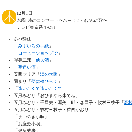
12月1日
木曜8時のコンサート〜名曲！にっぽんの歌〜
テレビ東京系 19:58~
あべ静江
「
みずいろの手紙
」
「
コーヒーショップで
」
渥美二郎「
他人酒
」
「
夢追い酒
」
安西マリア「
涙の太陽
」
園まり「
夢は夜ひらく
」
「
逢いたくて逢いたくて
」
五月みどり「おひまなら来てね」
五月みどり・千昌夫・渥美二郎・森昌子・牧村三枝子「
高
五月みどり・牧村三枝子・香西かおり
「まつのき小唄」
「お座敷小唄」
「温泉芸者」