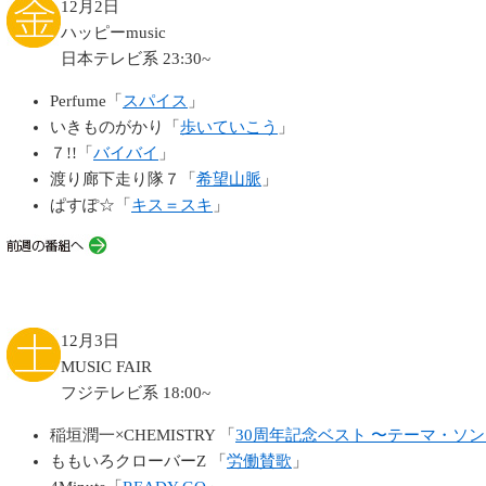
12月2日
ハッピーmusic
日本テレビ系 23:30~
Perfume「
スパイス
」
いきものがかり「
歩いていこう
」
７!!「
バイバイ
」
渡り廊下走り隊７「
希望山脈
」
ぱすぽ☆「
キス＝スキ
」
12月3日
MUSIC FAIR
フジテレビ系 18:00~
稲垣潤一×CHEMISTRY 「
30周年記念ベスト 〜テーマ・ソ
ももいろクローバーZ 「
労働賛歌
」