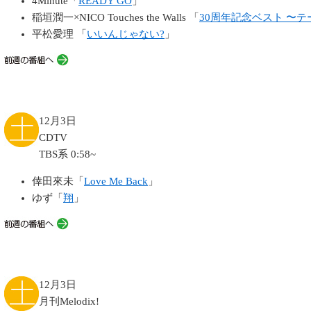
4Minute「
READY GO
」
稲垣潤一×NICO Touches the Walls 「
30周年記念ベスト 〜
平松愛理 「
いいんじゃない?
」
12月3日
CDTV
TBS系 0:58~
倖田來未「
Love Me Back
」
ゆず「
翔
」
12月3日
月刊Melodix!