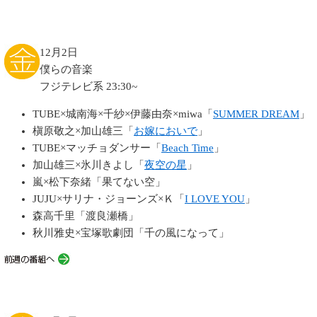
12月2日
僕らの音楽
フジテレビ系 23:30~
TUBE×城南海×千紗×伊藤由奈×miwa「
SUMMER DREAM
」
槇原敬之×加山雄三「
お嫁においで
」
TUBE×マッチョダンサー「
Beach Time
」
加山雄三×氷川きよし「
夜空の星
」
嵐×松下奈緒「果てない空」
JUJU×サリナ・ジョーンズ×Ｋ「
I LOVE YOU
」
森高千里「渡良瀬橋」
秋川雅史×宝塚歌劇団「千の風になって」