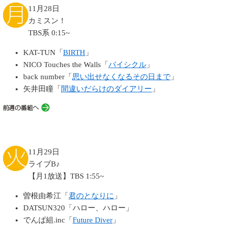
11月28日
カミスン！
TBS系 0:15~
KAT-TUN「
BIRTH
」
NICO Touches the Walls「
バイシクル
」
back number「
思い出せなくなるその日まで
」
矢井田瞳「
間違いだらけのダイアリー
」
11月29日
ライブB♪
【月1放送】TBS 1:55~
曽根由希江「
君のとなりに
」
DATSUN320「ハロー、ハロー」
でんぱ組.inc「
Future Diver
」