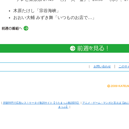
木原たけし「宗谷海峡」
おおい大輔 みずき舞「いつものお店で…」
｜
お問い合わせ
│
このサ
｜
月額99円で広告レス！ケータイ歌詞サイト【うたまっぷ歌詞DX】
｜
アニメ・ゲーム・マンガと言えば【あに
まっぷ】
｜