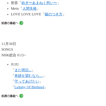
初音「
紡ぎ〜あまねく想い〜
」
Metis「
人間失格
」
LOVE LOVE LOVE「
嘘のつき方
」
11月30日
SONGS
NHK総合 0:15~
JUJU
「
また明日...
」
「
奇跡を望むなら…
」
「
守ってあげたい
」
「
Lullaby Of Birdland
」