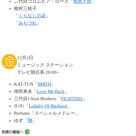
二代目コロムビア・ローズ「
智恵子抄
」
牧村三枝子
「
くちなしの花
」
「
みちづれ
」
12月2日
ミュージック ステーション
テレビ朝日系 20:00~
KAT-TUN「
BIRTH
」
倖田來未「
Love Me Back
」
三代目J Soul Brothers「
FIGHTERS
」
JUJU「
Lullaby Of Birdland
」
Perfume「スペシャルメドレー」
ゆず「
翔
」