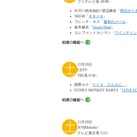
フジテレビ系 18:00~
JUJU×柏木由紀×渡辺麻友「
明日がく
SKE48「
オキドキ
」
フレンチ・キス「
最初のメール
」
倉木麻衣「
Strong Heart
」
エレファントカシマシ「
ワインディン
11月19日
CDTV
TBS系 0:58~
西野カナ「
たとえ どんなに…
」
FUNKY MONKEY BABYS「
LOVE S
11月19日
月刊Melodix!
テレビ東京系 3:15~