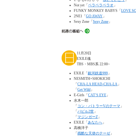
Not yet「
ペラペラペラオ
」
FUNKY MONKEY BABYS「
LOVE S
2NE1「
GO AWAY
」
Sexy Zone「
Sexy Zone
」
11月20日
EXILE魂
TBS・MBS系 22:00~
EXILE「
銀河鉄道999
」
NESMITH×SHOKICHI
「
CHA-LA HEAD-CHA-LA
」
「
Get Wild
」
E-Girls「
CAT’S EYE
」
水木一郎
「
コン・バトラーVのテーマ
」
「
バビル2世
」
「
マジンガーZ
」
EXILE「
あなたへ
」
高橋洋子
「
残酷な天使のテーゼ
」