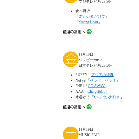
フジテレビ系 23:30~
倉木麻衣
「
君がいるだけで
」
「
Strong Heart
」
11月18日
ハッピーmusic
日本テレビ系 23:30~
PUFFY「
アジアの純真
」
Not yet「
ペラペラペラオ
」
2NE1「
GO AWAY
」
AAA「
Charge&Go!
」
水谷ゆう「
いっぱい大好き
」
11月19日
MUSIC FAIR