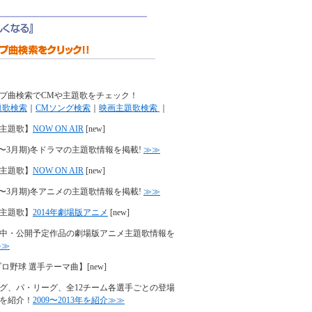
プ曲検索でCMや主題歌をチェック！
題歌検索
｜
CMソング検索
｜
映画主題歌検索
｜
主題歌】
NOW ON AIR
[new]
年(1〜3月期)冬ドラマの主題歌情報を掲載!
≫≫
主題歌】
NOW ON AIR
[new]
年(1〜3月期)冬アニメの主題歌情報を掲載!
≫≫
主題歌】
2014年劇場版アニメ
[new]
中・公開予定作品の劇場版アニメ主題歌情報を
≫≫
プロ野球 選手テーマ曲】
[new]
グ、パ・リーグ、全12チーム各選手ごとの登場
を紹介！
2009〜2013年を紹介≫≫