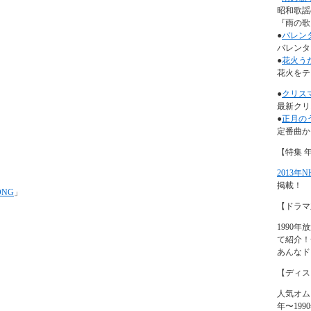
昭和歌謡
『雨の歌』
●
バレン
バレンタ
●
花火う
花火をテ
●
クリス
最新クリ
●
正月の
定番曲か
【特集 
2013年
掲載！
ONG
」
【ドラマ
1990
て紹介！
あんなド
【ディス
人気オム
年〜19