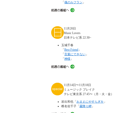
「
魂のルフラン
」
11月20日
Music Lovers
日本テレビ系 22:30~
玉城千春
「
Best Friend
」
「
言葉にできない
」
「
神様
」
11月14日〜11月18日
ミュージック ブレイク
テレビ東京系 27:45〜（月・火・金）
岩出和也「
おまえにやすらぎを
」
椎名佐千子「
霧降り岬
」