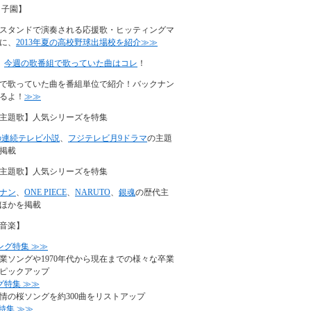
甲子園】
スタンドで演奏される応援歌・ヒッティングマ
に、
2013年夏の高校野球出場校を紹介≫≫
】
今週の歌番組で歌っていた曲はコレ
！
で歌っていた曲を番組単位で紹介！バックナン
るよ！
≫≫
主題歌】人気シリーズを特集
の連続テレビ小説
、
フジテレビ月9ドラマ
の主題
掲載
主題歌】人気シリーズを特集
ナン
、
ONE PIECE
、
NARUTO
、
銀魂
の歴代主
ほかを掲載
音楽】
ング特集 ≫≫
業ソングや1970年代から現在までの様々な卒業
ピックアップ
グ特集 ≫≫
情の桜ソングを約300曲をリストアップ
特集 ≫≫