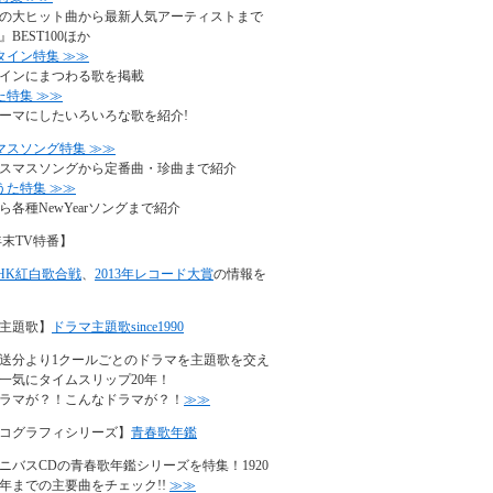
の大ヒット曲から最新人気アーティストまで
BEST100ほか
タイン特集 ≫≫
インにまつわる歌を掲載
た特集 ≫≫
ーマにしたいろいろな歌を紹介!
マスソング特集 ≫≫
スマスソングから定番曲・珍曲まで紹介
うた特集 ≫≫
ら各種NewYearソングまで紹介
年末TV特番】
NHK紅白歌合戦
、
2013年レコード大賞
の情報を
主題歌】
ドラマ主題歌since1990
年放送分より1クールごとのドラマを主題歌を交え
一気にタイムスリップ20年！
ラマが？！こんなドラマが？！
≫≫
コグラフィシリーズ】
青春歌年鑑
ニバスCDの青春歌年鑑シリーズを特集！1920
90年までの主要曲をチェック!!
≫≫