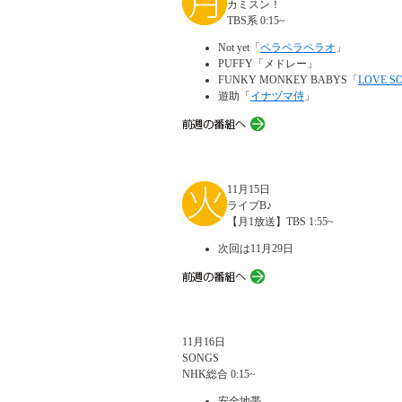
カミスン！
TBS系 0:15~
Not yet「
ペラペラペラオ
」
PUFFY「メドレー」
FUNKY MONKEY BABYS「
LOVE S
遊助「
イナヅマ侍
」
11月15日
ライブB♪
【月1放送】TBS 1:55~
次回は11月29日
11月16日
SONGS
NHK総合 0:15~
安全地帯