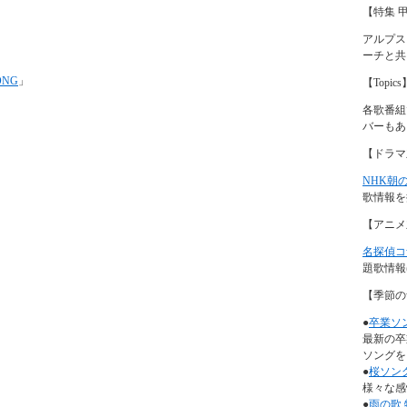
【特集 
アルプス
ーチと共
ONG
」
【Topics
各歌番組
バーもあ
【ドラマ
NHK朝
歌情報を
【アニメ
名探偵コ
題歌情報
【季節の
●
卒業ソ
最新の卒
ソングを
●
桜ソン
様々な感
●
雨の歌 