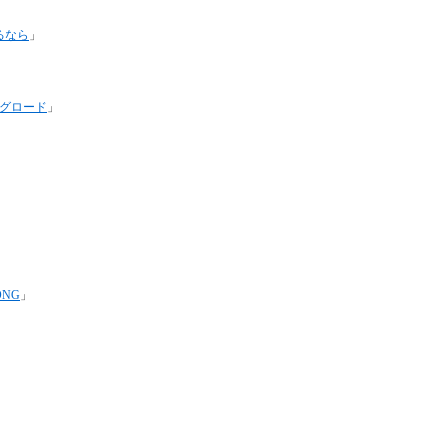
るなら
」
グロード
」
ONG
」