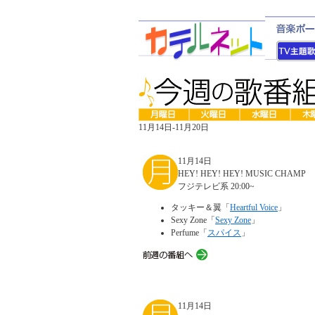
11月14日-11月20日
11月14日
HEY! HEY! HEY! MUSIC CHAMP
フジテレビ系 20:00~
タッキー＆翼「
Heartful Voice
」
Sexy Zone「
Sexy Zone
」
Perfume「
スパイス
」
11月14日