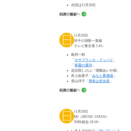
次回は11月26日
11月20日
洋子の演歌一直線
テレビ東京系 5:45~
鳥羽一郎
「
カサブランカ・グッバイ
」
「
夜霧の運河
」
花京院しのぶ「望郷あいや節」
井上由美子「
みなと夢酒場
」
長山洋子「
博多山笠女節
」
11月20日
MJ（MUSIC JAPAN）
NHK総合 18:10~
いきものがかり「
歩いていこう
」