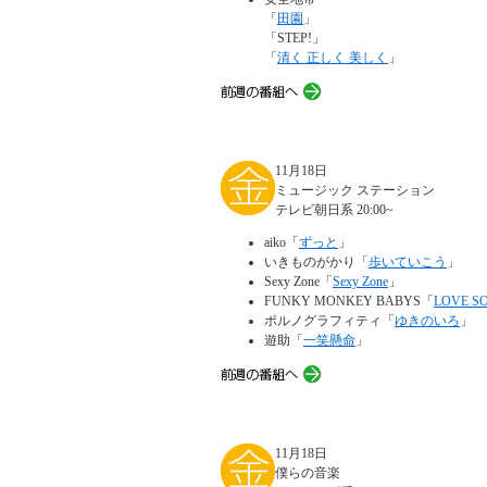
「
田園
」
「STEP!」
「
清く 正しく 美しく
」
11月18日
ミュージック ステーション
テレビ朝日系 20:00~
aiko「
ずっと
」
いきものがかり「
歩いていこう
」
Sexy Zone「
Sexy Zone
」
FUNKY MONKEY BABYS「
LOVE S
ポルノグラフィティ「
ゆきのいろ
」
遊助「
一笑懸命
」
11月18日
僕らの音楽