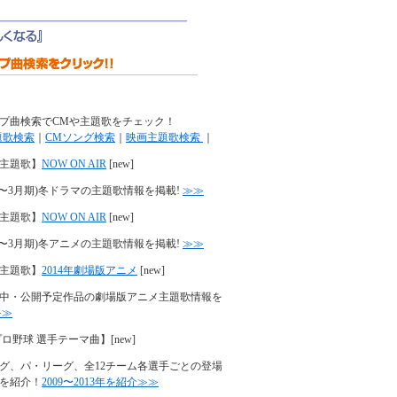
プ曲検索でCMや主題歌をチェック！
題歌検索
｜
CMソング検索
｜
映画主題歌検索
｜
主題歌】
NOW ON AIR
[new]
年(1〜3月期)冬ドラマの主題歌情報を掲載!
≫≫
主題歌】
NOW ON AIR
[new]
年(1〜3月期)冬アニメの主題歌情報を掲載!
≫≫
主題歌】
2014年劇場版アニメ
[new]
中・公開予定作品の劇場版アニメ主題歌情報を
≫≫
プロ野球 選手テーマ曲】
[new]
グ、パ・リーグ、全12チーム各選手ごとの登場
を紹介！
2009〜2013年を紹介≫≫