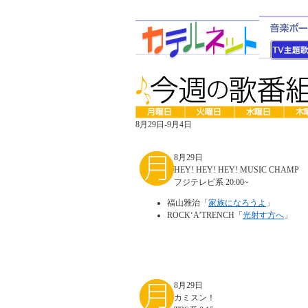
8月29日-9月4日
8月29日
HEY! HEY! HEY! MUSIC CHAMP
フジテレビ系 20:00~
福山雅治「
家族になろうよ
」
ROCK‘A’TRENCH「
光射す方へ
」
8月29日
カミスン！