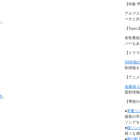
【特集 
アルプス
ーチと共
ン
」
【Topics
各歌番組
バーもあ
【ドラマ
NHK朝
歌情報を
【アニメ
名探偵コ
題歌情報
ON
」
【季節の
●
卒業ソ
最新の卒
ソングを
●
桜ソン
様々な感
●
雨の歌 