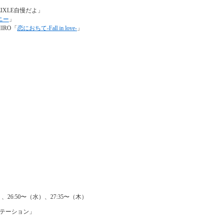
IXLE自慢だよ」
ニー
」
IRO「
恋におちて-Fall in love-
」
、26:50〜（水）、27:35〜（木）
テーション」