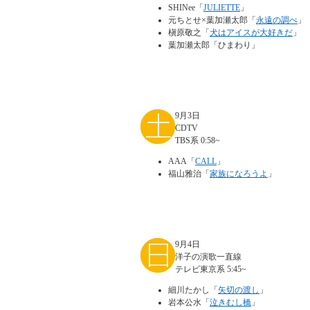
SHINee「
JULIETTE
」
元ちとせ×葉加瀬太郎「
永遠の調べ
」
槇原敬之「
犬はアイスが大好きだ
」
葉加瀬太郎「ひまわり」
9月3日
CDTV
TBS系 0:58~
AAA「
CALL
」
福山雅治「
家族になろうよ
」
9月4日
洋子の演歌一直線
テレビ東京系 5:45~
細川たかし「
矢切の渡し
」
岩本公水「
泣きむし橋
」