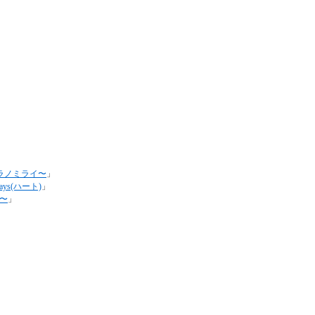
〜ボクラノミライ〜
」
Days(ハート)
」
e〜
」