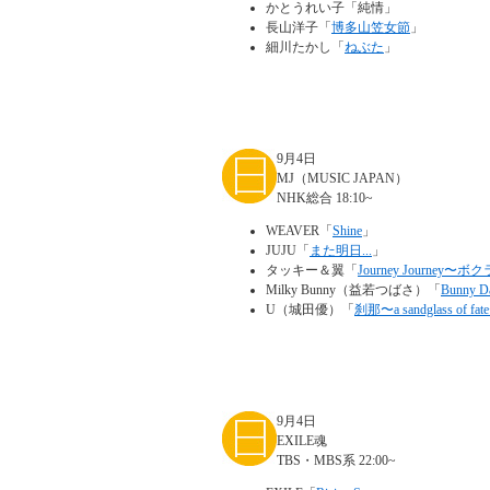
かとうれい子「純情」
長山洋子「
博多山笠女節
」
細川たかし「
ねぶた
」
9月4日
MJ（MUSIC JAPAN）
NHK総合 18:10~
WEAVER「
Shine
」
JUJU「
また明日...
」
タッキー＆翼「
Journey Journey
Milky Bunny（益若つばさ）「
Bunny 
U（城田優）「
刹那〜a sandglass of fat
9月4日
EXILE魂
TBS・MBS系 22:00~