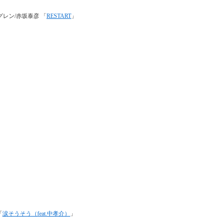
マグレン/赤坂泰彦 「
RESTART
」
「
涙そうそう（feat.中孝介）
」