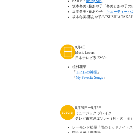
EXILE「
Rising Sun
」
坂本冬美×藤あや子「冬美とあや子のE
坂本冬美×藤あや子「
キューティーハ
坂本冬美/藤あや子/ATSUSHI＆TAKAH
9月4日
Music Lovers
日本テレビ系 22:30~
植村花菜
「
トイレの神様
」
「
My Favorite Songs
」
8月29日〜9月2日
ミュージック ブレイク
テレビ東京系 27:45〜（月・火・金）
レーモンド松屋「雨のミッドナイトス
岡ゆう子「夢酒場」