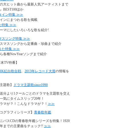
の大ヒット曲から最新人気アーティストまで
BEST100ほか
タイン特集 ≫≫
インにまつわる歌を掲載
た特集 ≫≫
ーマにしたいろいろな歌を紹介!
マスソング特集 ≫≫
スマスソングから定番曲・珍曲まで紹介
うた特集 ≫≫
ら各種NewYearソングまで紹介
年末TV特番】
NHK紅白歌合戦
、
2013年レコード大賞
の情報を
主題歌】
ドラマ主題歌since1990
年放送分より1クールごとのドラマを主題歌を交え
一気にタイムスリップ20年！
ラマが？！こんなドラマが？！
≫≫
コグラフィシリーズ】
青春歌年鑑
ニバスCDの青春歌年鑑シリーズを特集！1920
90年までの主要曲をチェック!!
≫≫