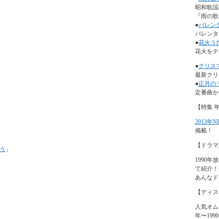
昭和歌謡
『雨の歌』
●
バレン
バレンタ
●
花火う
花火をテ
●
クリス
最新クリ
●
正月の
定番曲か
【特集 
2013年
掲載！
【ドラマ
う
」
1990
て紹介！
あんなド
【ディス
人気オム
年〜19