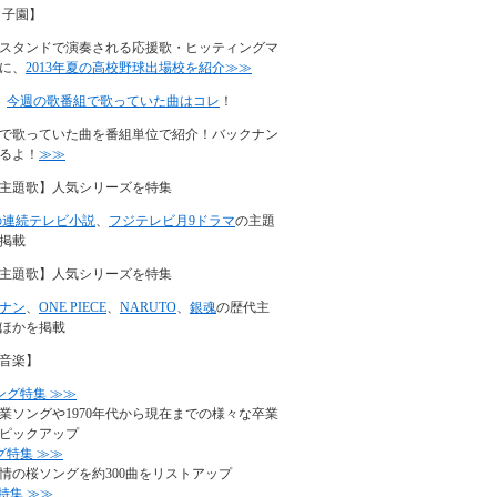
甲子園】
スタンドで演奏される応援歌・ヒッティングマ
に、
2013年夏の高校野球出場校を紹介≫≫
】
今週の歌番組で歌っていた曲はコレ
！
で歌っていた曲を番組単位で紹介！バックナン
るよ！
≫≫
主題歌】人気シリーズを特集
の連続テレビ小説
、
フジテレビ月9ドラマ
の主題
掲載
主題歌】人気シリーズを特集
ナン
、
ONE PIECE
、
NARUTO
、
銀魂
の歴代主
ほかを掲載
音楽】
ング特集 ≫≫
業ソングや1970年代から現在までの様々な卒業
ピックアップ
グ特集 ≫≫
情の桜ソングを約300曲をリストアップ
特集 ≫≫