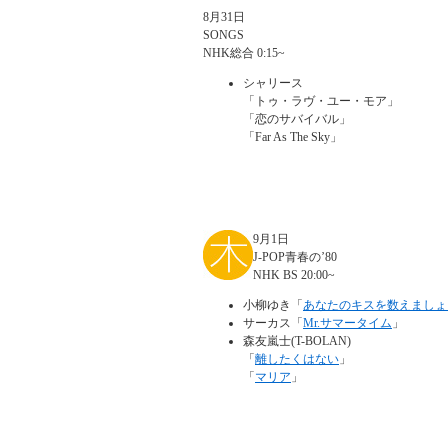
8月31日
SONGS
NHK総合 0:15~
シャリース
「トゥ・ラヴ・ユー・モア」
「恋のサバイバル」
「Far As The Sky」
9月1日
J-POP青春の’80
NHK BS 20:00~
小柳ゆき「
あなたのキスを数えましょ
サーカス「
Mr.サマータイム
」
森友嵐士(T-BOLAN)
「
離したくはない
」
「
マリア
」