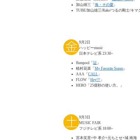
加山雄三「
海・その愛
」
TUBE/加山雄三/Rake/つるの剛士/キ
9月2日
ハッピーmusic
日本テレビ系 23:30~
flumpool「
証
」
植村花菜「
My Favorite Songs
」
AAA「
CALL
」
FLOW「
Hey!!!
」
HERO「25億秒の使い方。」
9月3日
MUSIC FAIR
フジテレビ系 18:00~
宮本笑里×中 孝介×元ちとせ×城 南海 