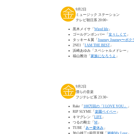
9月2日
ミュージック ステーション
テレビ朝日系 20:00~
黒木メイサ「
Wired life
」
ゴールデンボンバー「
女々しくて
」
タッキー＆翼「
Journey Journey
2NE1「
I AM THE BEST
」
浜崎あゆみ「スペシャルメドレー」
福山雅治「
家族になろうよ
」
9月2日
僕らの音楽
フジテレビ系 23:30~
Rake「
100万回の「I LOVE YOU」
」
RIP SLYME「
楽園ベイベー
」
キマグレン「
LIFE
」
つるの剛士「
M
」
TUBE「
あー夏休み
」
加山雄三×前田亘輝「
湘南My Love
」