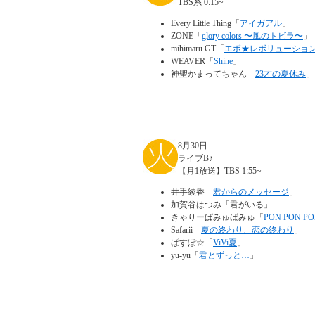
TBS系 0:15~
Every Little Thing「
アイガアル
」
ZONE「
glory colors 〜風のトビラ〜
」
mihimaru GT「
エボ★レボリューショ
WEAVER「
Shine
」
神聖かまってちゃん「
23才の夏休み
」
8月30日
ライブB♪
【月1放送】TBS 1:55~
井手綾香「
君からのメッセージ
」
加賀谷はつみ「君がいる」
きゃりーぱみゅぱみゅ「
PON PON P
Safarii「
夏の終わり、恋の終わり
」
ぱすぽ☆「
ViVi夏
」
yu-yu「
君とずっと…
」